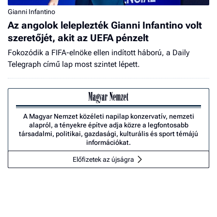
Gianni Infantino
Az angolok leleplezték Gianni Infantino volt
szeretőjét, akit az UEFA pénzelt
Fokozódik a FIFA-elnöke ellen indított háború, a Daily
Telegraph című lap most szintet lépett.
A Magyar Nemzet közéleti napilap konzervatív, nemzeti
alapról, a tényekre építve adja közre a legfontosabb
társadalmi, politikai, gazdasági, kulturális és sport témájú
információkat.
Előfizetek az újságra