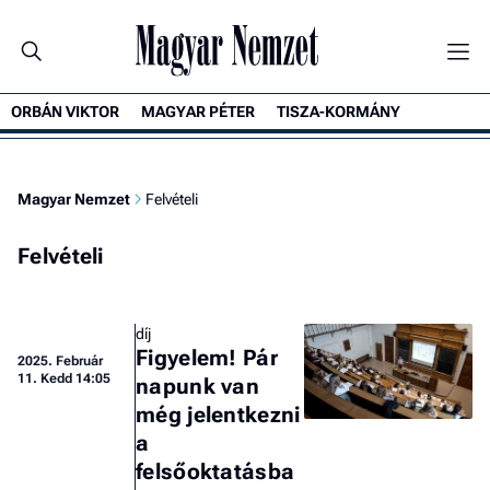
ORBÁN VIKTOR
MAGYAR PÉTER
TISZA-KORMÁNY
Magyar Nemzet
Felvételi
Felvételi
díj
Figyelem! Pár
2025.
Február
11. Kedd 14:05
napunk van
még jelentkezni
a
felsőoktatásba