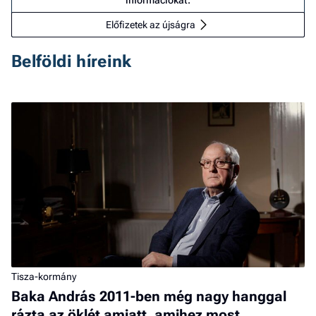
információkat.
Előfizetek az újságra
Belföldi híreink
Tisza-kormány
Baka András 2011-ben még nagy hanggal
rázta az öklét amiatt, amihez most