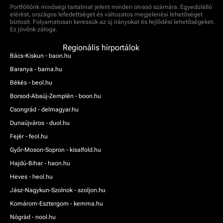
Portfóliónk minőségi tartalmat jelent minden olvasó számára. Egyedülálló
elérést, országos lefedettséget és változatos megjelenési lehetőséget
biztosít. Folyamatosan keressük az új irányokat és fejlődési lehetőségeket.
Ez jövőnk záloga.
Regionális hírportálok
Bács-Kiskun - baon.hu
Baranya - bama.hu
Békés - beol.hu
Borsod-Abaúj-Zemplén - boon.hu
Csongrád - delmagyar.hu
Dunaújváros - duol.hu
Fejér - feol.hu
Győr-Moson-Sopron - kisalfold.hu
Hajdú-Bihar - haon.hu
Heves - heol.hu
Jász-Nagykun-Szolnok - szoljon.hu
Komárom-Esztergom - kemma.hu
Nógrád - nool.hu