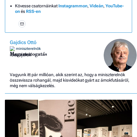
Kövesse csatornáinkat
Instagrammon
,
Videán
,
YouTube-
on
és
RSS-en
Gajdics Ottó
miniszterelnök
Magamutogatás
Vagyunk itt pár millióan, akik szerint az, hogy a miniszterelnök
összevissza rohangál, majd kisvideókat gyárt az ámokfutásáról,
még nem válságkezelés.