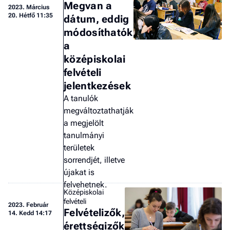
Megvan a
2023.
Március
20. Hétfő 11:35
dátum, eddig
módosíthatók
a
középiskolai
felvételi
jelentkezések
A tanulók
megváltoztathatják
a megjelölt
tanulmányi
területek
sorrendjét, illetve
újakat is
felvehetnek.
Középiskolai
felvételi
2023.
Február
Felvételizők,
14. Kedd 14:17
érettségizők