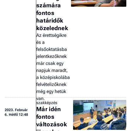
számára
fontos
határidők
közelednek
Az érettségikre
és a
felsőoktatásba
jelentkezőknek
már csak egy
napjuk maradt,
a középiskolába
felvételizőknek
még egy hetük
van.
szakképzés
Már idén
2023.
Február
6. Hétfő 12:48
fontos
változások