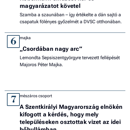
magyarázatot követel
Szamba a szaunában – így értékelte a dán sajtó a
csapatuk fölényes győzelmét a DVSC otthonában.
majka
6
„Csordában nagy arc”
Lemondta Sepsiszentgyörgyre tervezett fellépését
Majoros Péter Majka.
mészáros csoport
7
A Szentkirályi Magyarország elnökén
kifogott a kérdés, hogy mely
településeken osztottak vizet az idei
hőhullámban