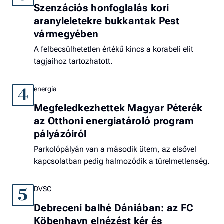
Szenzációs honfoglalás kori
aranyleletekre bukkantak Pest
vármegyében
A felbecsülhetetlen értékű kincs a korabeli elit
tagjaihoz tartozhatott.
energia
4
Megfeledkezhettek Magyar Péterék
az Otthoni energiatároló program
pályázóiról
Parkolópályán van a második ütem, az elsővel
kapcsolatban pedig halmozódik a türelmetlenség.
DVSC
5
Debreceni balhé Dániában: az FC
Köbenhavn elnézést kér és