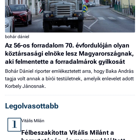
bohár dániel
Az 56-os forradalom 70. évfordulóján olyan
köztársasági elnöke lesz Magyarországnak,
aki felmentette a forradalmárok gyilkosát
Bohár Dániel riporter emlékeztetett arra, hogy Baka András
tagja volt annak a bírói testületnek, amelyik enlevelet adott
Korbely Jánosnak.
Legolvasottabb
Vitális Milán
1
Félbeszakította Vitális Milánt a