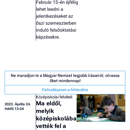
Február 15-én éjfélig
lehet leadni a
jelentkezéseket az
őszi szemeszterben
induló felsőoktatási
képzésekre.
Ne maradjon le a Magyar Nemzet legjobb írásairól, olvassa
őket mindennap!
Feliratkozom a hírlevélre
Középiskolai felvételi
Ma eldől,
2023.
Április 24.
Job
Hétfő 13:24
melyik
- he
középiskolába
vél
vették fel a
F