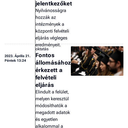
jelentkezőket
a 
Nyilvánosságra
hozzák az
intézmények a
központi felvételi
eljárás végleges
eredményeit.
oktatás
Fontos
2023.
Április 21.
Péntek 13:24
állomásához
érkezett a
felvételi
eljárás
Elindult a felület,
melyen keresztül
módosíthatók a
megadott adatok
és egyetlen
alkalommal a