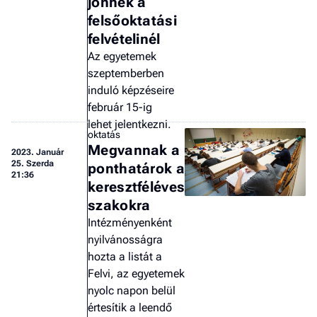
jönnek a
felsőoktatási
felvételinél
Az egyetemek
szeptemberben
induló képzéseire
február 15-ig
lehet jelentkezni.
oktatás
Megvannak a
2023.
Január
25. Szerda
ponthatárok a
21:36
keresztféléves
szakokra
Intézményenként
nyilvánosságra
hozta a listát a
Felvi, az egyetemek
nyolc napon belül
értesítik a leendő