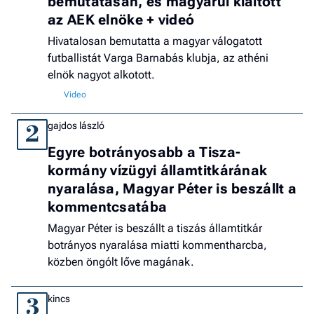
bemutatásán, és magyarul kiáltott
az AEK elnöke + videó
Hivatalosan bemutatta a magyar válogatott
futballistát Varga Barnabás klubja, az athéni
elnök nagyot alkotott.
gajdos lászló
2
Egyre botrányosabb a Tisza-
kormány vízügyi államtitkárának
nyaralása, Magyar Péter is beszállt a
kommentcsatába
Magyar Péter is beszállt a tiszás államtitkár
botrányos nyaralása miatti kommentharcba,
közben öngólt lőve magának.
kincs
3