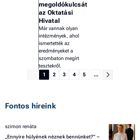
megoldókulcsát
az Oktatási
Hivatal
Már vannak olyan
intézmények, ahol
ismertették az
eredményeket a
szombaton megírt
tesztekről.
1
2
3
4
5
...
Fontos híreink
szimon renáta
„Ennyire hülyének nėznek bennünket?” –