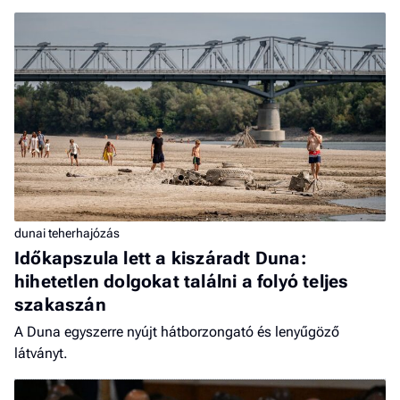
dunai teherhajózás
Időkapszula lett a kiszáradt Duna:
hihetetlen dolgokat találni a folyó teljes
szakaszán
A Duna egyszerre nyújt hátborzongató és lenyűgöző
látványt.