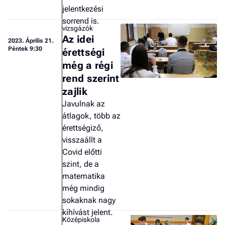
jelentkezési
sorrend is.
vizsgázók
Az idei
2023.
Április 21.
Péntek 9:30
érettségi
még a régi
rend szerint
zajlik
Javulnak az
átlagok, több az
érettségiző,
visszaállt a
Covid előtti
szint, de a
matematika
még mindig
sokaknak nagy
kihívást jelent.
Középiskola