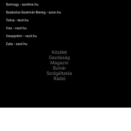
Somogy - sonline.hu
Szabolcs-Szatmár-Bereg - szon.hu
Tolna - teol.hu
Vas - vaol.hu
Veszprém - veol.hu
Zala - zaol.hu
Közélet
Gazdaság
Magazin
Bulvár
Szolgáltatás
Rádió