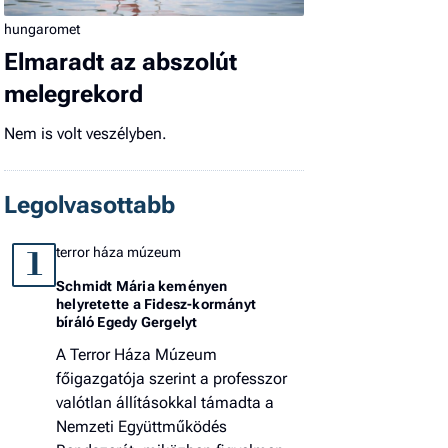
hungaromet
Elmaradt az abszolút
melegrekord
Nem is volt veszélyben.
Legolvasottabb
terror háza múzeum
1
Schmidt Mária keményen
helyretette a Fidesz-kormányt
bíráló Egedy Gergelyt
A Terror Háza Múzeum
főigazgatója szerint a professzor
valótlan állításokkal támadta a
Nemzeti Együttműködés