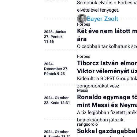
Semotiuk elvtárs a Forbesb
elvételével fenyeget.
Bayer Zsolt
Forbes
Két éve nem látott m
2025.
Június
27. Péntek
ára
11:56
Olcsóbban tankolhatunk sz
Forbes
Tiborcz István elmon
2024.
December 27.
Viktor véleményét ü
Péntek 9:23
Kiderült: a BDPST Group tu
zongoraórákat vesz
Messi
Ronaldo egymaga tö
2024.
Október
22. Kedd 12:31
mint Messi és Neym
A tíz legjobban fizetett ját
bajnokságban játszik.
rangsoroló
Sokkal gazdagabbak
2024.
Október
9. Szerda 18:31