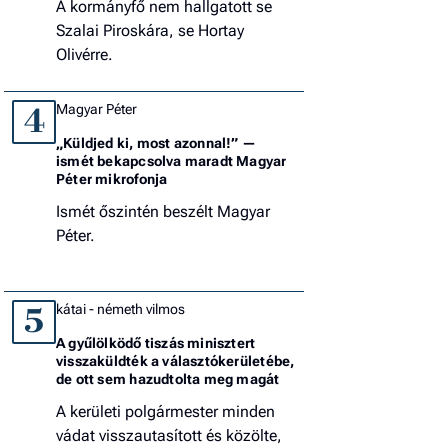
A kormányfő nem hallgatott se
Szalai Piroskára, se Hortay
Olivérre.
Magyar Péter
4
„Küldjed ki, most azonnal!” —
ismét bekapcsolva maradt Magyar
Péter mikrofonja
Ismét őszintén beszélt Magyar
Péter.
kátai - németh vilmos
5
A gyűlölködő tiszás minisztert
visszaküldték a választókerületébe,
de ott sem hazudtolta meg magát
A kerületi polgármester minden
vádat visszautasított és közölte,