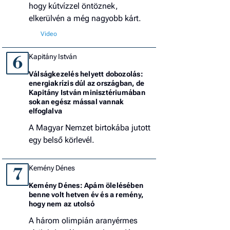
hogy kútvízzel öntöznek,
elkerülvén a még nagyobb kárt.
Kapitány István
6
Válságkezelés helyett dobozolás:
energiakrízis dúl az országban, de
Kapitány István minisztériumában
sokan egész mással vannak
elfoglalva
A Magyar Nemzet birtokába jutott
egy belső körlevél.
Kemény Dénes
7
Kemény Dénes: Apám ölelésében
benne volt hetven év és a remény,
hogy nem az utolsó
A három olimpián aranyérmes