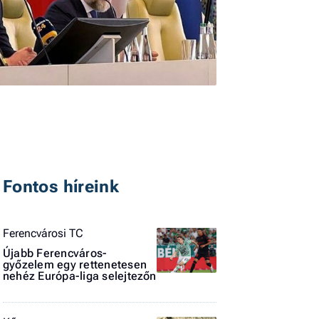
I
E
Fontos híreink
G
P
Ferencvárosi TC
Jobba
Újabb Ferencváros-
- heti
győzelem egy rettenetesen
vélem
nehéz Európa-liga selejtezőn
Fel
a hí