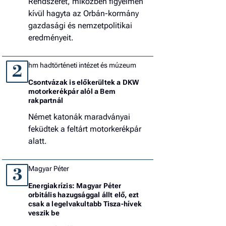
Rendszerét, miközben figyelmen
kívül hagyta az Orbán-kormány
gazdasági és nemzetpolitikai
eredményeit.
hm hadtörténeti intézet és múzeum
2
Csontvázak is előkerültek a DKW
motorkerékpár alól a Bem
rakpartnál
Német katonák maradványai
feküdtek a feltárt motorkerékpár
alatt.
Magyar Péter
3
Energiakrízis: Magyar Péter
orbitális hazugsággal állt elő, ezt
csak a legelvakultabb Tisza-hívek
veszik be