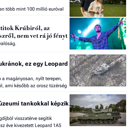
an több mint 100 millió euróval
titok Krúbiról, az
ről, nem vet rá jó fényt
valóság.
ukránok, ez egy Leopard
eó a magányosan, nyílt terepen,
ól, ami később az orosz tüzérség
úzeumi tankokkal képzik
díjból visszatérve segítik
sz éve kivezetett Leopard 1A5