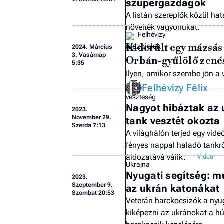
szupergazdagok
A listán szereplők közül hat
növelték vagyonukat.
Felhévizy
Kiderült egy mázsás 
2024.
Március
3. Vasárnap
Orbán-gyűlölő zenész
5:35
Ilyen, amikor szembe jön a 
Felhévizy Félix
veszteség
Nagyot hibáztak az 
2023.
November 29.
tank vesztét okozta
Szerda 7:13
A világhálón terjed egy vid
fényes nappal haladó tankr
áldozatává válik.
Ukrajna
Nyugati segítség: m
2023.
Szeptember 9.
az ukrán katonákat
Szombat 20:53
Veterán harckocsizók a nyug
kiképezni az ukránokat a hú