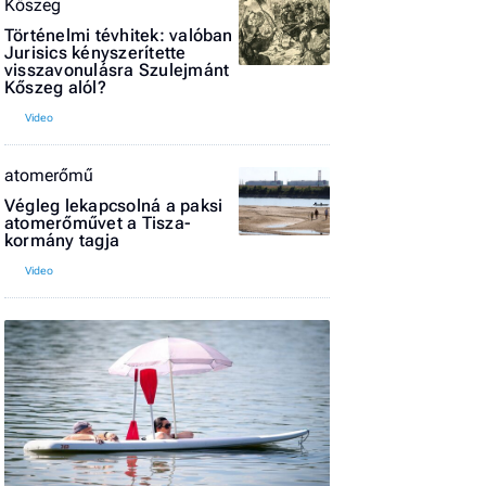
Kőszeg
Történelmi tévhitek: valóban
El
Jurisics kényszerítette
az
visszavonulásra Szulejmánt
új
Kőszeg alól?
atomerőmű
Végleg lekapcsolná a paksi
atomerőművet a Tisza-
kormány tagja