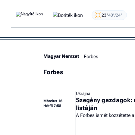
23°
40°/24°
Magyar Nemzet
Forbes
Forbes
Ukrajna
Szegény gazdagok: m
Március 16.
Hétfő 7:58
listáján
A Forbes ismét közzétette a