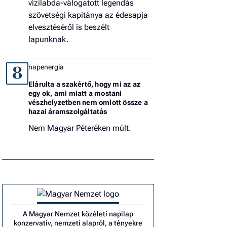
vízilabda-válogatott legendás
szövetségi kapitánya az édesapja
elvesztéséről is beszélt
lapunknak.
napenergia
8
Elárulta a szakértő, hogy mi az az
egy ok, ami miatt a mostani
vészhelyzetben nem omlott össze a
hazai áramszolgáltatás
Nem Magyar Péteréken múlt.
A Magyar Nemzet közéleti napilap
konzervatív, nemzeti alapról, a tényekre