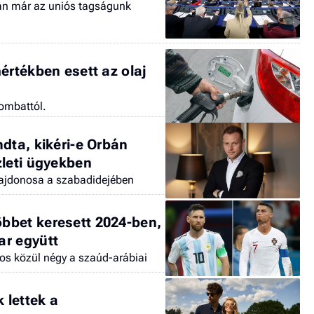
an már az uniós tagságunk
értékben esett az olaj
ombattól.
dta, kikéri-e Orbán
zleti ügyekben
lajdonosa a szabadidejében
bbet keresett 2024-ben,
ar együtt
ékos közül négy a szaúd-arábiai
 lettek a