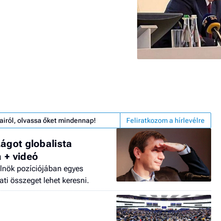
airól, olvassa őket mindennap!
Feliratkozom a hírlevélre
ágot globalista
 + videó
relnök pozíciójában egyes
ati összeget lehet keresni.