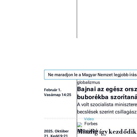
Ne maradjon le a Magyar Nemzet legjobb írás
globalizmus
Bajnai az egész orsz
Február 1.
Vasárnap 14:25
buborékba szorítaná
A volt szocialista miniszte
becslések szerint csillagász
Forbes
Mindig így kezdődik
2025.
Október
21. Kedd 9:21