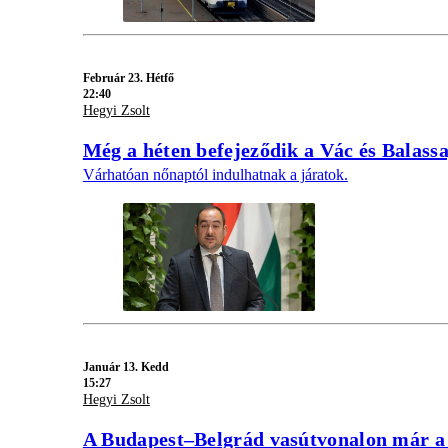
Február 23. Hétfő
22:40
Hegyi Zsolt
Még a héten befejeződik a Vác és Balassa
Várhatóan nőnaptól indulhatnak a járatok.
Január 13. Kedd
15:27
Hegyi Zsolt
A Budapest–Belgrád vasútvonalon már a t