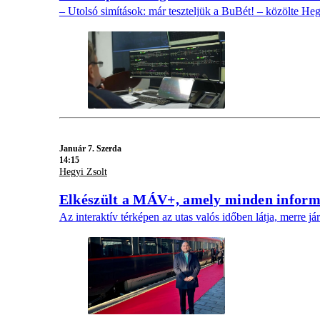
– Utolsó simítások: már teszteljük a BuBét! – közölte Heg
Január 7. Szerda
14:15
Hegyi Zsolt
Elkészült a MÁV+, amely minden informá
Az interaktív térképen az utas valós időben látja, merre j