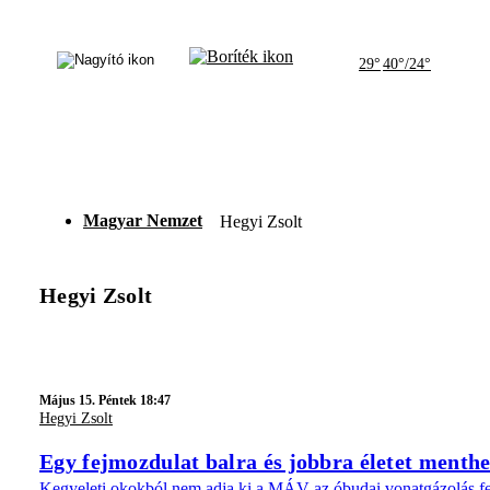
29°
40°/24°
Magyar Nemzet
Hegyi Zsolt
Hegyi Zsolt
Május 15. Péntek 18:47
Hegyi Zsolt
Egy fejmozdulat balra és jobbra életet menth
Kegyeleti okokból nem adja ki a MÁV az óbudai vonatgázolás fel