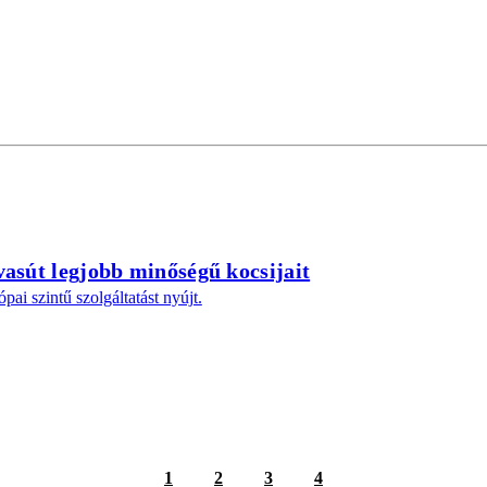
vasút legjobb minőségű kocsijait
pai szintű szolgáltatást nyújt.
1
2
3
4