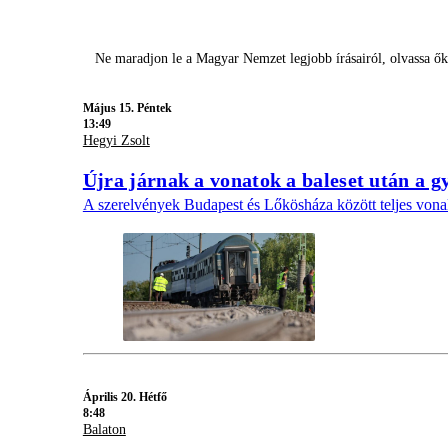
Ne maradjon le a Magyar Nemzet legjobb írásairól, olvassa ő
Május 15. Péntek
13:49
Hegyi Zsolt
Újra járnak a vonatok a baleset után a 
A szerelvények Budapest és Lőkösháza között teljes von
Április 20. Hétfő
8:48
Balaton