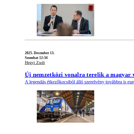
2025.
December 13.
Szombat 12:34
Hegyi Zsolt
Új nemzetközi vonalra terelik a magyar 
A legendás étkezőkocsiból álló szerelvény továbbra is euró