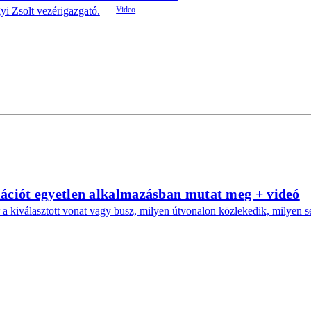
yi Zsolt vezérigazgató.
ciót egyetlen alkalmazásban mutat meg + videó
ár a kiválasztott vonat vagy busz, milyen útvonalon közlekedik, milyen 