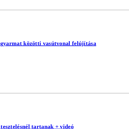
gyarmat közötti vasútvonal felújítása
esztelésnél tartanak + videó