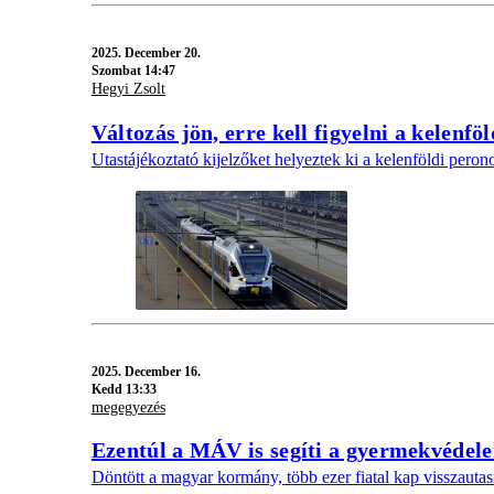
2025.
December 20.
Szombat 14:47
Hegyi Zsolt
Változás jön, erre kell figyelni a kelenfö
Utastájékoztató kijelzőket helyeztek ki a kelenföldi peron
2025.
December 16.
Kedd 13:33
megegyezés
Ezentúl a MÁV is segíti a gyermekvédele
Döntött a magyar kormány, több ezer fiatal kap visszautasí