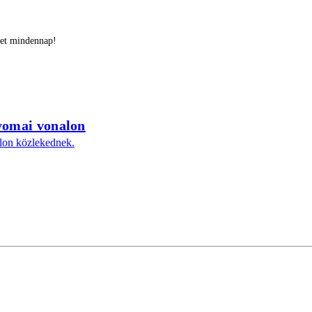
ket mindennap!
gyomai vonalon
alon közlekednek.