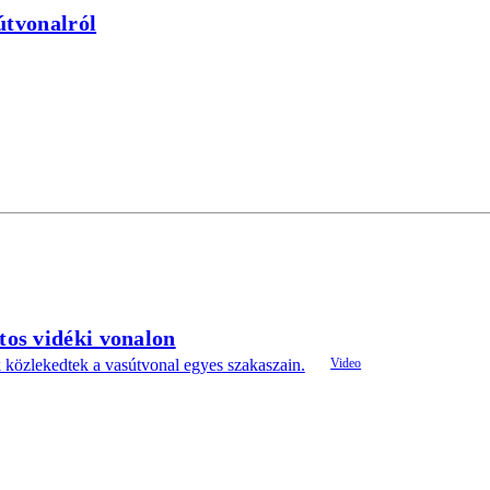
útvonalról
tos vidéki vonalon
k közlekedtek a vasútvonal egyes szakaszain.