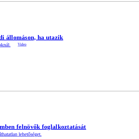
ldi állomáson, ha utazik
oknál.
mben felnövők foglalkoztatását
thatatlan lehetőséget.