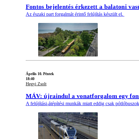
Fontos bejelentés érkezett a balatoni vas
Az északi part forgalmát érintő felújítás készült el.
Április 10. Péntek
18:40
Hegyi Zsolt
MÁV: újraindul a vonatforgalom egy fon
A felújítási-átépítési munkák miatt eddig csak pótlóbuszo