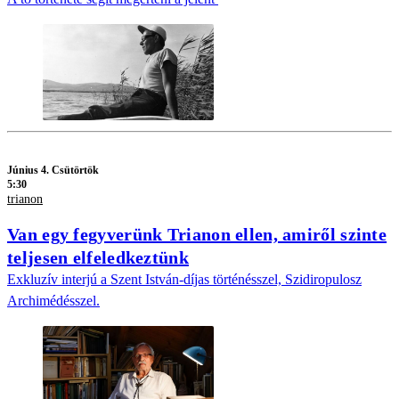
Június 4. Csütörtök
5:30
trianon
Van egy fegyverünk Trianon ellen, amiről szinte
teljesen elfeledkeztünk
Exkluzív interjú a Szent István-díjas történésszel, Szidiropulosz
Archimédésszel.