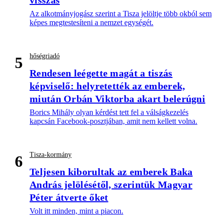
visszás
Az alkotmányjogász szerint a Tisza jelöltje több okból sem
képes megtestesíteni a nemzet egységét.
hőségriadó
5
Rendesen leégette magát a tiszás
képviselő: helyretették az emberek,
miután Orbán Viktorba akart belerúgni
Borics Mihály olyan kérdést tett fel a válságkezelés
kapcsán Facebook-posztjában, amit nem kellett volna.
Tisza-kormány
6
Teljesen kiborultak az emberek Baka
András jelölésétől, szerintük Magyar
Péter átverte őket
Volt itt minden, mint a piacon.