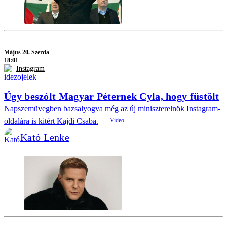
Május 20. Szerda
18:01
Instagram
Úgy beszólt Magyar Péternek Cyla, hogy füstölt
Napszemüvegben bazsalyogva még az új miniszterelnök Instagram-
oldalára is kitért Kajdi Csaba.
Kató Lenke