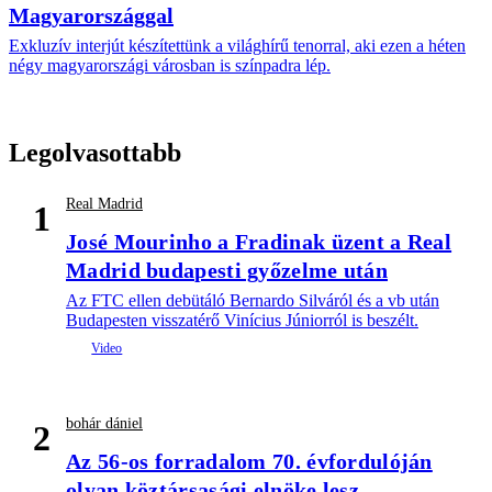
Magyarországgal
Exkluzív interjút készítettünk a világhírű tenorral, aki ezen a héten
négy magyarországi városban is színpadra lép.
Legolvasottabb
Real Madrid
1
José Mourinho a Fradinak üzent a Real
Madrid budapesti győzelme után
Az FTC ellen debütáló Bernardo Silváról és a vb után
Budapesten visszatérő Vinícius Júniorról is beszélt.
bohár dániel
2
Az 56-os forradalom 70. évfordulóján
olyan köztársasági elnöke lesz