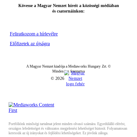
Kövesse a Magyar Nemzet híreit a közösségi médiában
és csatornáinkon:
Feliratkozom a hírlevélre
Előfizetek az újságra
A Magyar Nemzet kiadója a Mediaworks Hungary Zrt. ©
Minden jog fenntartva
© 2026
Portfóliónk minőségi tartalmat jelent minden olvasó számára. Egyedülálló elérést,
országos lefedettséget és változatos megjelenési lehetőséget biztosít. Folyamatosan
keressük az új irányokat és fejlődési lehetőségeket. Ez jövőnk záloga.