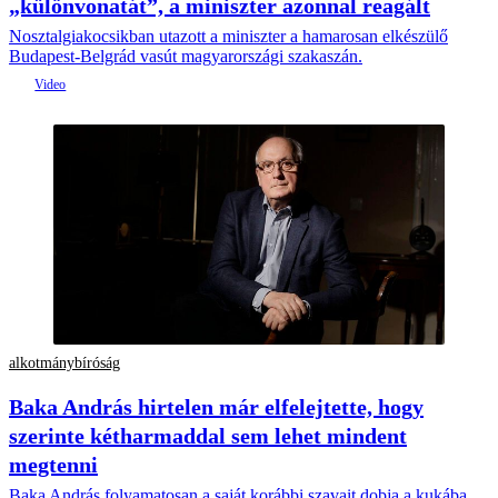
„különvonatát”, a miniszter azonnal reagált
Nosztalgiakocsikban utazott a miniszter a hamarosan elkészülő
Budapest-Belgrád vasút magyarországi szakaszán.
alkotmánybíróság
Baka András hirtelen már elfelejtette, hogy
szerinte kétharmaddal sem lehet mindent
megtenni
Baka András folyamatosan a saját korábbi szavait dobja a kukába.