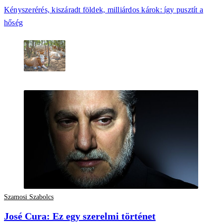
Kényszerérés, kiszáradt földek, milliárdos károk: így pusztít a
hőség
Szamosi Szabolcs
José Cura: Ez egy szerelmi történet