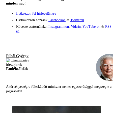
minden nap!
Iratkozzon fel hírlevelünkre
Csatlakozzon hozzánk
Facebookon
és
Twitteren
Kövesse csatornáinkat
Instagrammon
,
Videán
,
YouTube-on
és
RSS-
en
Pilhál György
Tisza-kormány
Emléktáblák
A törvényességre fölesküdött miniszter nemes egyszerűséggel megszegte a
jogszabályt.