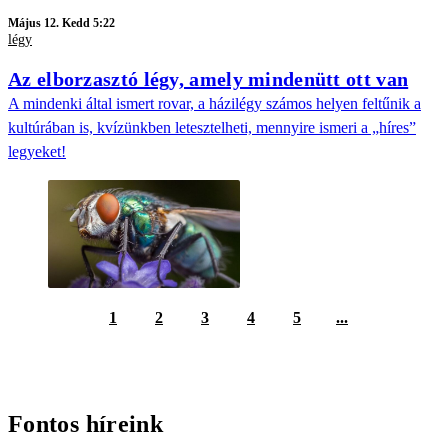
Május 12. Kedd 5:22
légy
Az elborzasztó légy, amely mindenütt ott van
A mindenki által ismert rovar, a házilégy számos helyen feltűnik a
kultúrában is, kvízünkben letesztelheti, mennyire ismeri a „híres”
legyeket!
1
2
3
4
5
...
Fontos híreink