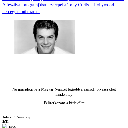
A fesztivál programjában szerepel a Tony Curtis – Hollywood
hercege című dráma.
Ne maradjon le a Magyar Nemzet legjobb írásairól, olvassa őket
mindennap!
Feliratkozom a hírlevélre
Július 19. Vasárnap
5:52
mcc