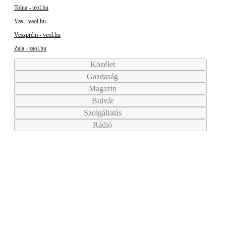
Tolna - teol.hu
Vas - vaol.hu
Veszprém - veol.hu
Zala - zaol.hu
Közélet
Gazdaság
Magazin
Bulvár
Szolgáltatás
Rádió