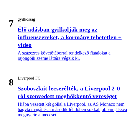
gyilkosság
7
Élő adásban gyilkolják meg az
influenszereket, a kormány tehetetlen +
videó
A százezres követőtáborral rendelkező fiatalokat a
rajongóik szeme láttára végzik ki.
Liverpool FC
8
Szoboszlait lecserélték, a Liverpool 2-0-
ról szenvedett meghökkentő vereséget
Hiába vezetett két góllal a Liverpool, az AS Monaco nem
hagyta magát és a második félidőben sokkal jobban játszva
megnyerte a meccset.