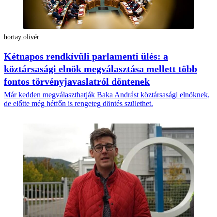
hortay olivér
Kétnapos rendkívüli parlamenti ülés: a
köztársasági elnök megválasztása mellett több
fontos törvényjavaslatról döntenek
Már kedden megválaszthatják Baka Andrást köztársasági elnöknek,
de előtte még hétfőn is rengeteg döntés születhet.