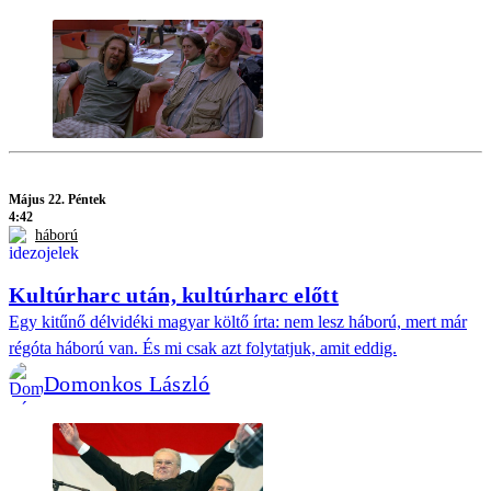
Május 22. Péntek
4:42
háború
Kultúrharc után, kultúrharc előtt
Egy kitűnő délvidéki magyar költő írta: nem lesz háború, mert már
régóta háború van. És mi csak azt folytatjuk, amit eddig.
Domonkos László