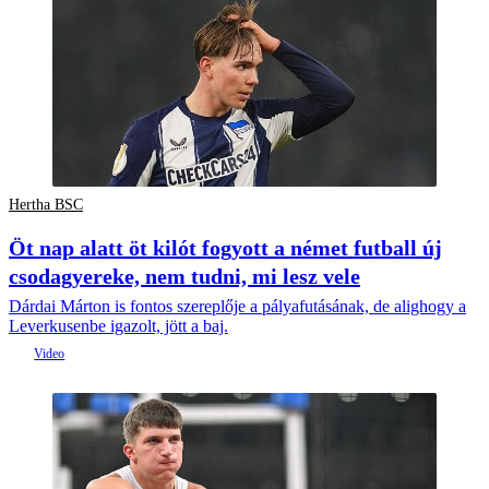
Hertha BSC
Öt nap alatt öt kilót fogyott a német futball új
csodagyereke, nem tudni, mi lesz vele
Dárdai Márton is fontos szereplője a pályafutásának, de alighogy a
Leverkusenbe igazolt, jött a baj.