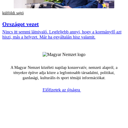
külföldi sajtó
Országot vezet
Nincs itt semmi látnivaló. Legfeljebb annyi, hogy a kormányfő azt
hiszi, más a helyzet. Már ha egyáltalán hisz valamit.
A Magyar Nemzet közéleti napilap konzervatív, nemzeti alapról, a
tényekre építve adja közre a legfontosabb társadalmi, politikai,
gazdasági, kulturális és sport témájú információkat.
Előfizetek az újságra