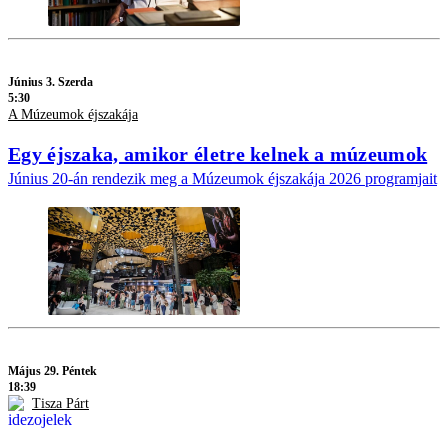
Június 3. Szerda
5:30
A Múzeumok éjszakája
Egy éjszaka, amikor életre kelnek a múzeumok
Június 20-án rendezik meg a Múzeumok éjszakája 2026 programjait
Május 29. Péntek
18:39
Tisza Párt