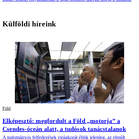
Külföldi híreink
Föld
Elképesztő: megfordult a Föld „motorja” a
Csendes-óceán alatt, a tudósok tanácstalanok
A tudományos felfedezések virágkorát éljük jelenleg, az elmúlt