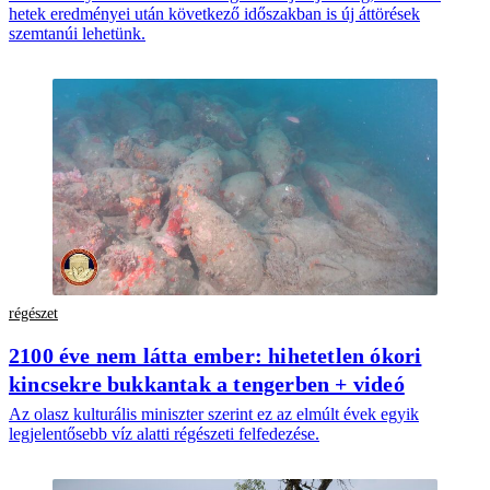
hetek eredményei után következő időszakban is új áttörések
szemtanúi lehetünk.
régészet
2100 éve nem látta ember: hihetetlen ókori
kincsekre bukkantak a tengerben + videó
Az olasz kulturális miniszter szerint ez az elmúlt évek egyik
legjelentősebb víz alatti régészeti felfedezése.