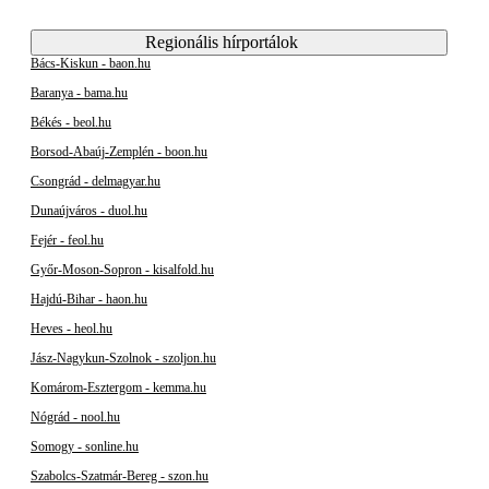
Regionális hírportálok
Bács-Kiskun - baon.hu
Baranya - bama.hu
Békés - beol.hu
Borsod-Abaúj-Zemplén - boon.hu
Csongrád - delmagyar.hu
Dunaújváros - duol.hu
Fejér - feol.hu
Győr-Moson-Sopron - kisalfold.hu
Hajdú-Bihar - haon.hu
Heves - heol.hu
Jász-Nagykun-Szolnok - szoljon.hu
Komárom-Esztergom - kemma.hu
Nógrád - nool.hu
Somogy - sonline.hu
Szabolcs-Szatmár-Bereg - szon.hu