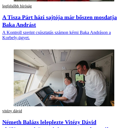
legfelsőbb bíróság
A Tisza Párt házi sajtója már bőszen mosdatja
Baka Andrást
A Kontroll szerint csúsztatás számon kérni Baka Andráson a
Korbely-ügyet.
vitézy dávid
Németh Balázs leleplezte Vitézy Dávid