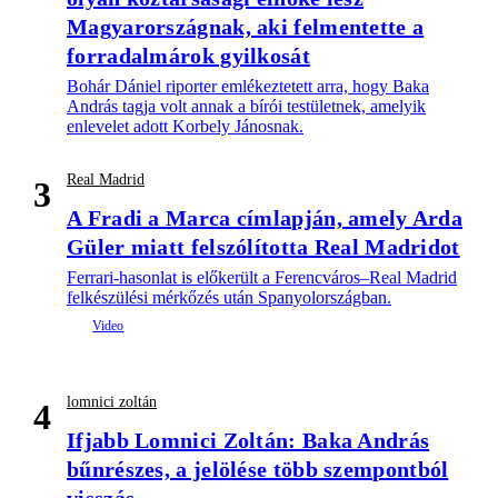
Magyarországnak, aki felmentette a
forradalmárok gyilkosát
Bohár Dániel riporter emlékeztetett arra, hogy Baka
András tagja volt annak a bírói testületnek, amelyik
enlevelet adott Korbely Jánosnak.
Real Madrid
3
A Fradi a Marca címlapján, amely Arda
Güler miatt felszólította Real Madridot
Ferrari-hasonlat is előkerült a Ferencváros–Real Madrid
felkészülési mérkőzés után Spanyolországban.
lomnici zoltán
4
Ifjabb Lomnici Zoltán: Baka András
bűnrészes, a jelölése több szempontból