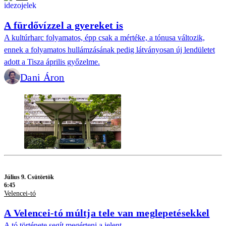
A fürdővízzel a gyereket is
A kultúrharc folyamatos, épp csak a mértéke, a tónusa változik,
ennek a folyamatos hullámzásának pedig látványosan új lendületet
adott a Tisza április győzelme.
Dani Áron
Július 9. Csütörtök
6:45
Velencei-tó
A Velencei-tó múltja tele van meglepetésekkel
A tó története segít megérteni a jelent