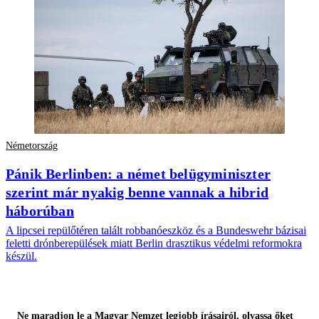
Németország
Pánik Berlinben: a német belügyminiszter
szerint már nyakig benne vannak a hibrid
háborúban
A lipcsei repülőtéren talált robbanóeszköz és a Bundeswehr bázisai
feletti drónberepülések miatt Berlin drasztikus védelmi reformokra
készül.
Ne maradjon le a Magyar Nemzet legjobb írásairól, olvassa őket