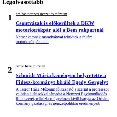
Legolvasottabb
hm hadtörténeti intézet és múzeum
1
Csontvázak is előkerültek a DKW
motorkerékpár alól a Bem rakpartnál
Német katonák maradványai feküdtek a feltárt
motorkerékpár alatt.
terror háza múzeum
2
Schmidt Mária keményen helyretette a
Fidesz-kormányt bíráló Egedy Gergelyt
A Terror Háza Múzeum főigazgatója szerint a professzor
valótlan állításokkal támadta a Nemzeti Együttműködés
Rendszerét, miközben figyelmen kívül hagyta az Orbán-
kormány gazdasági és nemzetpolitikai eredményeit.