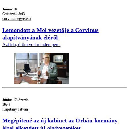
Június 18.
Csütörtök 8:03
corvinus egyetem
Lemondott a Mol vezetője a Corvinus
alapítványának éléről
Azt írta, öröm volt minden perc.
Június 17. Szerda
10:47
Kapitány István
Megépítené az új kabinet az Orbán-kormány
által elkezdett új olajvezetéket