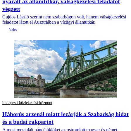
nyaralt az államtitkár, válságkezelési feladatot
végzett
Gajdos László szerint nem szabadságon volt, hanem válságkezelési
feladatot látott el Ausztriában a vízügyi államtitkár.
budapesti közlekedési központ
Háborús arzenál miatt lezárják a Szabadság hidat
és a budai rakpartot
A most megtalált páncélöklöket az ostromlott magyar és német