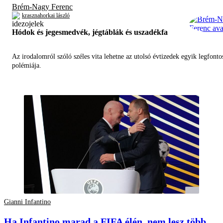
Brém-Nagy Ferenc
krasznahorkai lászló
Hódok és jegesmedvék, jégtáblák és uszadékfa
Az irodalomról szóló széles vita lehetne az utolsó évtizedek egyik legfont
polémiája.
Gianni Infantino
Ha Infantino marad a FIFA élén, nem lesz több