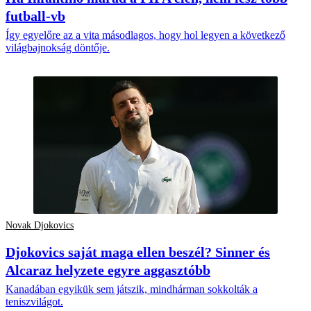
futball-vb
Így egyelőre az a vita másodlagos, hogy hol legyen a következő
világbajnokság döntője.
Novak Djokovics
Djokovics saját maga ellen beszél? Sinner és
Alcaraz helyzete egyre aggasztóbb
Kanadában egyikük sem játszik, mindhárman sokkolták a
teniszvilágot.