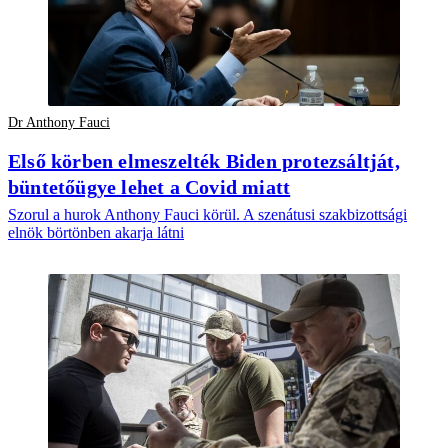
Dr Anthony Fauci
Első körben elmeszelték Biden protezsáltját,
büntetőügye lehet a Covid miatt
Szorul a hurok Anthony Fauci körül. A szenátusi szakbizottsági
elnök börtönben akarja látni