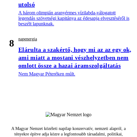
utolsó
A három olimpián aranyérmes vízilabda-válogatott
legendás szövetségi kapitánya az édesapja elvesztéséről is
beszélt lapunknak.
napenergia
8
Elárulta a szakértő, hogy mi az az egy ok,
ami miatt a mostani vészhelyzetben nem
omlott össze a hazai áramszolgáltatás
Nem Magyar Péteréken múlt.
A Magyar Nemzet közéleti napilap konzervatív, nemzeti alapról, a
tényekre építve adja közre a legfontosabb társadalmi, politikai,