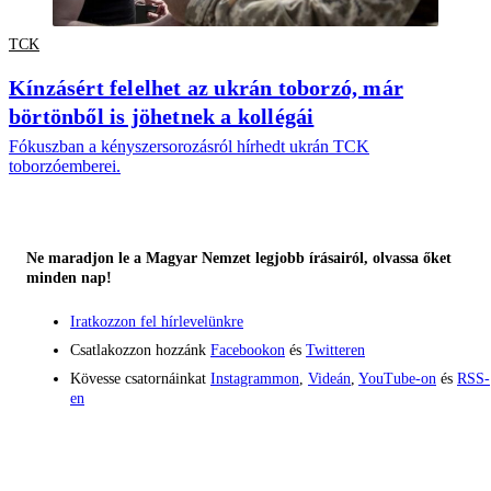
TCK
Kínzásért felelhet az ukrán toborzó, már
börtönből is jöhetnek a kollégái
Fókuszban a kényszersorozásról hírhedt ukrán TCK
toborzóemberei.
Ne maradjon le a Magyar Nemzet legjobb írásairól, olvassa őket
minden nap!
Iratkozzon fel hírlevelünkre
Csatlakozzon hozzánk
Facebookon
és
Twitteren
Kövesse csatornáinkat
Instagrammon
,
Videán
,
YouTube-on
és
RSS-
en