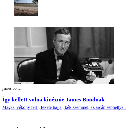
james bond
Így kellett volna kinéznie James Bondnak
Magas, vékony férfi, fekete hajjal, kék szemmel, az arcán sebhellyel.