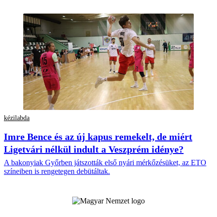
kézilabda
Imre Bence és az új kapus remekelt, de miért
Ligetvári nélkül indult a Veszprém idénye?
A bakonyiak Győrben játszották első nyári mérkőzésüket, az ETO
színeiben is rengetegen debütáltak.