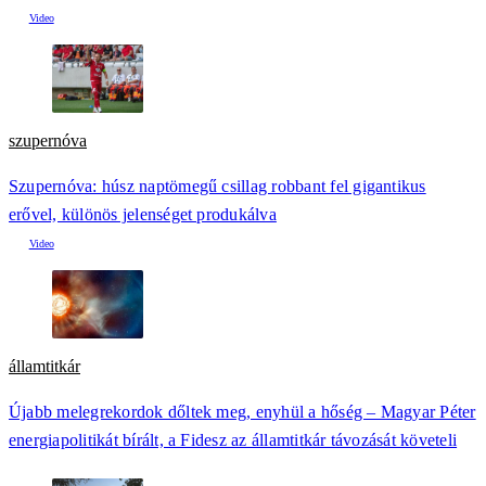
szupernóva
Szupernóva: húsz naptömegű csillag robbant fel gigantikus
erővel, különös jelenséget produkálva
államtitkár
Újabb melegrekordok dőltek meg, enyhül a hőség – Magyar Péter
energiapolitikát bírált, a Fidesz az államtitkár távozását követeli