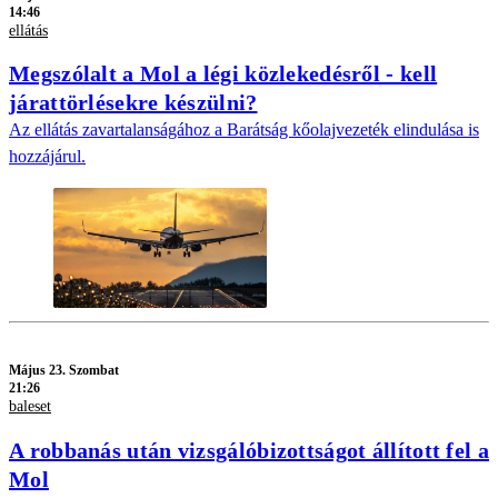
14:46
ellátás
Megszólalt a Mol a légi közlekedésről - kell
járattörlésekre készülni?
Az ellátás zavartalanságához a Barátság kőolajvezeték elindulása is
hozzájárul.
Május 23. Szombat
21:26
baleset
A robbanás után vizsgálóbizottságot állított fel a
Mol