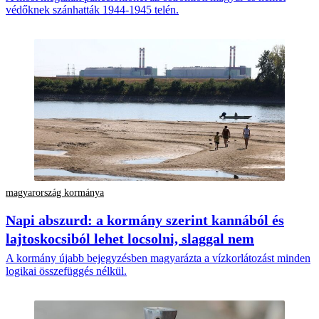
védőknek szánhatták 1944-1945 telén.
magyarország kormánya
Napi abszurd: a kormány szerint kannából és
lajtoskocsiból lehet locsolni, slaggal nem
A kormány újabb bejegyzésben magyarázta a vízkorlátozást minden
logikai összefüggés nélkül.