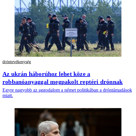
dróntevékenység
Az ukrán háborúhoz lehet köze a
robbanóanyaggal megpakolt reptéri drónnak
Egyre nagyobb az aggodalom a német politikában a dróntámadások
miatt.