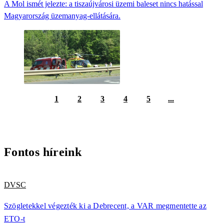
A Mol ismét jelezte: a tiszaújvárosi üzemi baleset nincs hatással
Magyarország üzemanyag-ellátására.
1
2
3
4
5
...
Fontos híreink
DVSC
Szögletekkel végezték ki a Debrecent, a VAR megmentette az
ETO-t