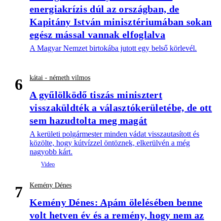
energiakrízis dúl az országban, de
Kapitány István minisztériumában sokan
egész mással vannak elfoglalva
A Magyar Nemzet birtokába jutott egy belső körlevél.
kátai - németh vilmos
6
A gyűlölködő tiszás minisztert
visszaküldték a választókerületébe, de ott
sem hazudtolta meg magát
A kerületi polgármester minden vádat visszautasított és
közölte, hogy kútvízzel öntöznek, elkerülvén a még
nagyobb kárt.
Kemény Dénes
7
Kemény Dénes: Apám ölelésében benne
volt hetven év és a remény, hogy nem az