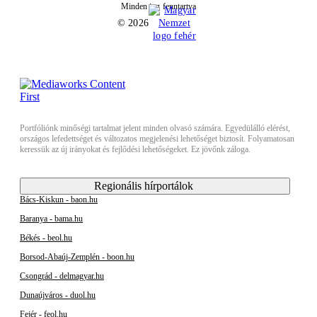
Minden jog fenntartva
© 2026
Portfóliónk minőségi tartalmat jelent minden olvasó számára. Egyedülálló elérést,
országos lefedettséget és változatos megjelenési lehetőséget biztosít. Folyamatosan
keressük az új irányokat és fejlődési lehetőségeket. Ez jövőnk záloga.
Regionális hírportálok
Bács-Kiskun - baon.hu
Baranya - bama.hu
Békés - beol.hu
Borsod-Abaúj-Zemplén - boon.hu
Csongrád - delmagyar.hu
Dunaújváros - duol.hu
Fejér - feol.hu