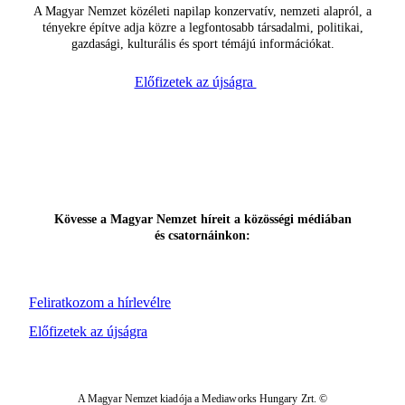
A Magyar Nemzet közéleti napilap konzervatív, nemzeti alapról, a
tényekre építve adja közre a legfontosabb társadalmi, politikai,
gazdasági, kulturális és sport témájú információkat.
Előfizetek az újságra
Kövesse a Magyar Nemzet híreit a közösségi médiában
és csatornáinkon:
Feliratkozom a hírlevélre
Előfizetek az újságra
A Magyar Nemzet kiadója a Mediaworks Hungary Zrt. ©