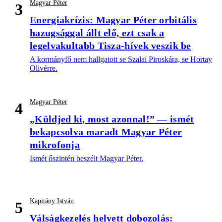
Magyar Péter
3
Energiakrízis: Magyar Péter orbitális
hazugsággal állt elő, ezt csak a
legelvakultabb Tisza-hívek veszik be
A kormányfő nem hallgatott se Szalai Piroskára, se Hortay
Olivérre.
Magyar Péter
4
„Küldjed ki, most azonnal!” — ismét
bekapcsolva maradt Magyar Péter
mikrofonja
Ismét őszintén beszélt Magyar Péter.
Kapitány István
5
Válságkezelés helyett dobozolás: