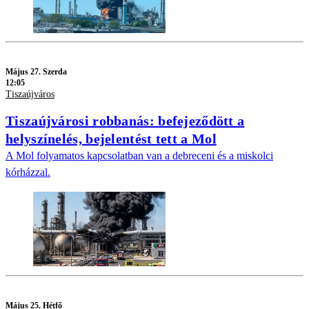
Május 27. Szerda
12:05
Tiszaújváros
Tiszaújvárosi robbanás: befejeződött a
helyszínelés, bejelentést tett a Mol
A Mol folyamatos kapcsolatban van a debreceni és a miskolci
kórházzal.
Május 25. Hétfő