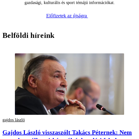
gazdasági, kulturális és sport témájú információkat.
Előfizetek az újságra
Belföldi híreink
gajdos lászló
Gajdos László visszaszólt Takács Péternek: Nem