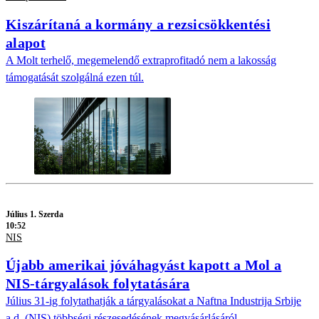
Kiszárítaná a kormány a rezsicsökkentési
alapot
A Molt terhelő, megemelendő extraprofitadó nem a lakosság
támogatását szolgálná ezen túl.
Július 1. Szerda
10:52
NIS
Újabb amerikai jóváhagyást kapott a Mol a
NIS-tárgyalások folytatására
Július 31-ig folytathatják a tárgyalásokat a Naftna Industrija Srbije
a.d. (NIS) többségi részesedésének megvásárlásáról.