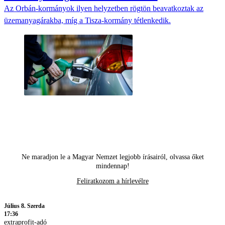
Az Orbán-kormányok ilyen helyzetben rögtön beavatkoztak az
üzemanyagárakba, míg a Tisza-kormány tétlenkedik.
Ne maradjon le a Magyar Nemzet legjobb írásairól, olvassa őket
mindennap!
Feliratkozom a hírlevélre
Július 8. Szerda
17:36
extraprofit-adó