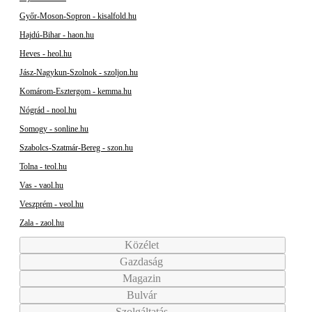
Győr-Moson-Sopron - kisalfold.hu
Hajdú-Bihar - haon.hu
Heves - heol.hu
Jász-Nagykun-Szolnok - szoljon.hu
Komárom-Esztergom - kemma.hu
Nógrád - nool.hu
Somogy - sonline.hu
Szabolcs-Szatmár-Bereg - szon.hu
Tolna - teol.hu
Vas - vaol.hu
Veszprém - veol.hu
Zala - zaol.hu
Közélet
Gazdaság
Magazin
Bulvár
Szolgáltatás