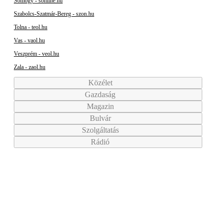
Somogy - sonline.hu
Szabolcs-Szatmár-Bereg - szon.hu
Tolna - teol.hu
Vas - vaol.hu
Veszprém - veol.hu
Zala - zaol.hu
Közélet
Gazdaság
Magazin
Bulvár
Szolgáltatás
Rádió