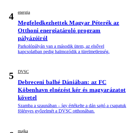
energia
4
Megfeledkezhettek Magyar Péterék az
Otthoni energiatároló program
pályázóiról
Parkolópályán van a második ütem, az elsővel
kapcsolatban pedig halmozódik a türelmetlenség.
DVSC
5
Debreceni balhé Dániában: az FC
Köbenhavn elnézést kér és magyarázatot
követel
Szamba a szaunában – így értékelte a dán sajtó a csapatuk
fölényes győzelmét a DVSC otthonában.
majka