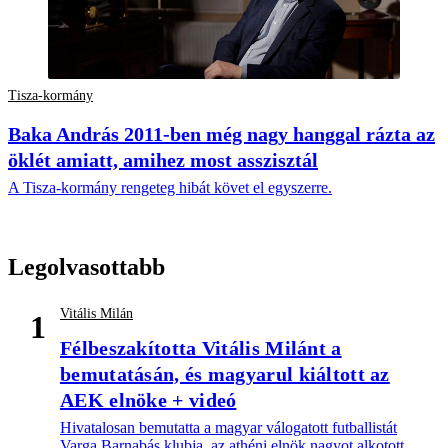
Tisza-kormány
Baka András 2011-ben még nagy hanggal rázta az
öklét amiatt, amihez most asszisztál
A Tisza-kormány rengeteg hibát követ el egyszerre.
Legolvasottabb
Vitális Milán
1
Félbeszakította Vitális Milánt a
bemutatásán, és magyarul kiáltott az
AEK elnöke + videó
Hivatalosan bemutatta a magyar válogatott futballistát
Varga Barnabás klubja, az athéni elnök nagyot alkotott.