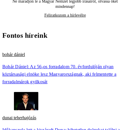
Ne maradjon le a Magyar Nemzet legjobb írásairól, olvassa őket
mindennap!
Feliratkozom a hírlevélre
Fontos híreink
bohár dániel
Bohár Dániel: Az 56-os forradalom 70. évfordulóján olyan
köztársasági elnöke lesz Magyarországnak, aki felmentette a
forradalmárok gyilkosát
dunai teherhajózás
Időkapszula lett a kiszáradt Duna: hihetetlen dolgokat találni a