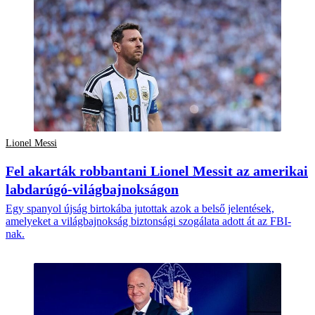
Lionel Messi
Fel akarták robbantani Lionel Messit az amerikai
labdarúgó-világbajnokságon
Egy spanyol újság birtokába jutottak azok a belső jelentések,
amelyeket a világbajnokság biztonsági szogálata adott át az FBI-
nak.