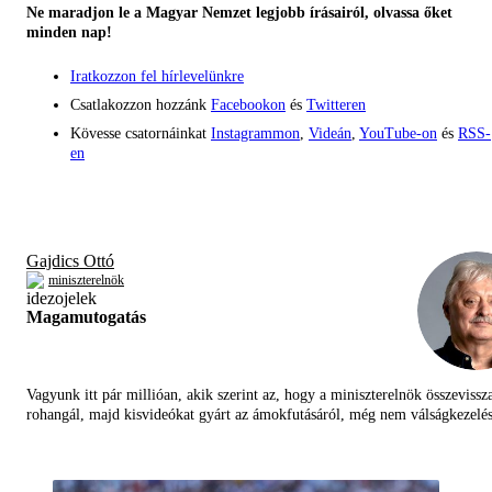
Ne maradjon le a Magyar Nemzet legjobb írásairól, olvassa őket
minden nap!
Iratkozzon fel hírlevelünkre
Csatlakozzon hozzánk
Facebookon
és
Twitteren
Kövesse csatornáinkat
Instagrammon
,
Videán
,
YouTube-on
és
RSS-
en
Gajdics Ottó
miniszterelnök
Magamutogatás
Vagyunk itt pár millióan, akik szerint az, hogy a miniszterelnök összevissz
rohangál, majd kisvideókat gyárt az ámokfutásáról, még nem válságkezelés