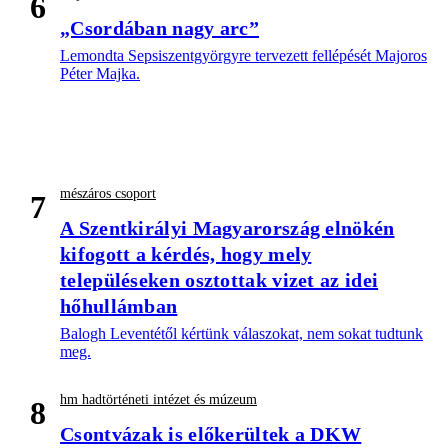
6
„Csordában nagy arc”
Lemondta Sepsiszentgyörgyre tervezett fellépését Majoros
Péter Majka.
mészáros csoport
7
A Szentkirályi Magyarország elnökén
kifogott a kérdés, hogy mely
településeken osztottak vizet az idei
hőhullámban
Balogh Leventétől kértünk válaszokat, nem sokat tudtunk
meg.
hm hadtörténeti intézet és múzeum
8
Csontvázak is előkerültek a DKW