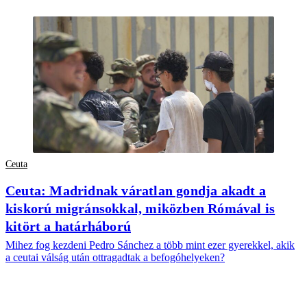
Ceuta
Ceuta: Madridnak váratlan gondja akadt a
kiskorú migránsokkal, miközben Rómával is
kitört a határháború
Mihez fog kezdeni Pedro Sánchez a több mint ezer gyerekkel, akik
a ceutai válság után ottragadtak a befogóhelyeken?