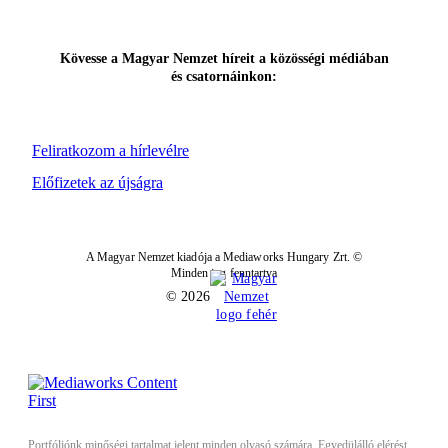
Kövesse a Magyar Nemzet híreit a közösségi médiában
és csatornáinkon:
Feliratkozom a hírlevélre
Előfizetek az újságra
A Magyar Nemzet kiadója a Mediaworks Hungary Zrt. ©
Minden jog fenntartva
© 2026
Portfóliónk minőségi tartalmat jelent minden olvasó számára. Egyedülálló elérést,