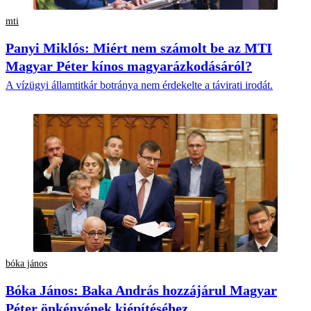
mti
Panyi Miklós: Miért nem számolt be az MTI
Magyar Péter kínos magyarázkodásáról?
A vízügyi államtitkár botránya nem érdekelte a távirati irodát.
bóka jános
Bóka János: Baka András hozzájárul Magyar
Péter önkényének kiépítéséhez