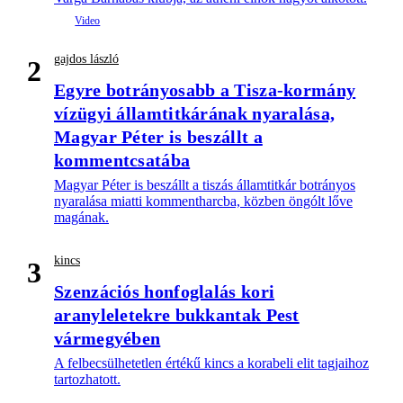
gajdos lászló
2
Egyre botrányosabb a Tisza-kormány
vízügyi államtitkárának nyaralása,
Magyar Péter is beszállt a
kommentcsatába
Magyar Péter is beszállt a tiszás államtitkár botrányos
nyaralása miatti kommentharcba, közben öngólt lőve
magának.
kincs
3
Szenzációs honfoglalás kori
aranyleletekre bukkantak Pest
vármegyében
A felbecsülhetetlen értékű kincs a korabeli elit tagjaihoz
tartozhatott.