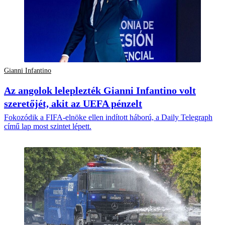
Gianni Infantino
Az angolok leleplezték Gianni Infantino volt
szeretőjét, akit az UEFA pénzelt
Fokozódik a FIFA-elnöke ellen indított háború, a Daily Telegraph
című lap most szintet lépett.