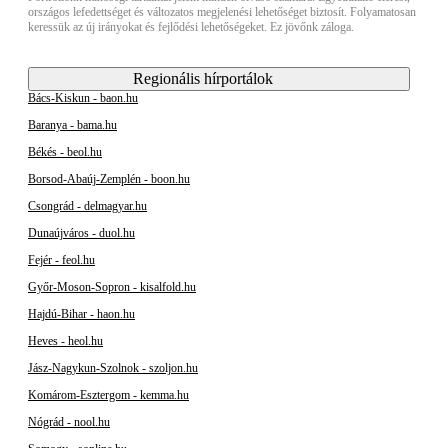
országos lefedettséget és változatos megjelenési lehetőséget biztosít. Folyamatosan
keressük az új irányokat és fejlődési lehetőségeket. Ez jövőnk záloga.
Regionális hírportálok
Bács-Kiskun - baon.hu
Baranya - bama.hu
Békés - beol.hu
Borsod-Abaúj-Zemplén - boon.hu
Csongrád - delmagyar.hu
Dunaújváros - duol.hu
Fejér - feol.hu
Győr-Moson-Sopron - kisalfold.hu
Hajdú-Bihar - haon.hu
Heves - heol.hu
Jász-Nagykun-Szolnok - szoljon.hu
Komárom-Esztergom - kemma.hu
Nógrád - nool.hu