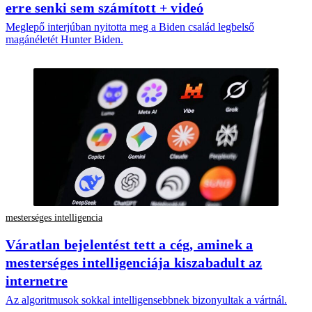
erre senki sem számított + videó
Meglepő interjúban nyitotta meg a Biden család legbelső
magánéletét Hunter Biden.
mesterséges intelligencia
Váratlan bejelentést tett a cég, aminek a
mesterséges intelligenciája kiszabadult az
internetre
Az algoritmusok sokkal intelligensebbnek bizonyultak a vártnál.