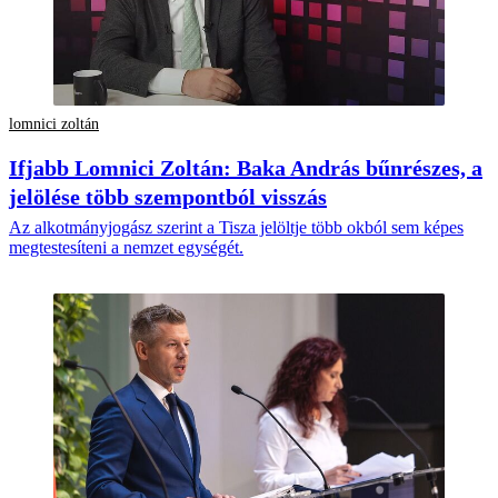
lomnici zoltán
Ifjabb Lomnici Zoltán: Baka András bűnrészes, a
jelölése több szempontból visszás
Az alkotmányjogász szerint a Tisza jelöltje több okból sem képes
megtestesíteni a nemzet egységét.