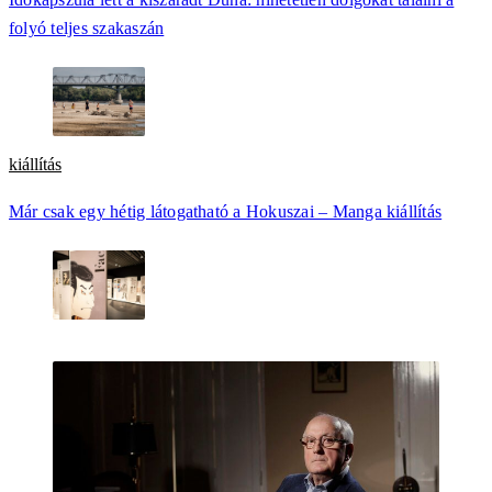
folyó teljes szakaszán
kiállítás
Már csak egy hétig látogatható a Hokuszai – Manga kiállítás