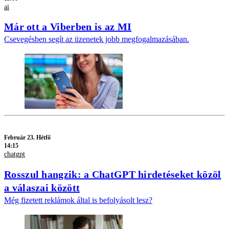
ai
Már ott a Viberben is az MI
Csevegésben segít az üzenetek jobb megfogalmazásában.
Február 23. Hétfő
14:15
chatgpt
Rosszul hangzik: a ChatGPT hirdetéseket közöl
a válaszai között
Még fizetett reklámok által is befolyásolt lesz?