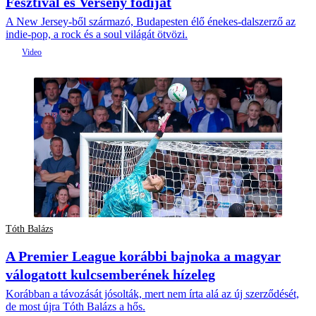
Fesztivál és Verseny fődíját
A New Jersey-ből származó, Budapesten élő énekes-dalszerző az
indie-pop, a rock és a soul világát ötvözi.
Tóth Balázs
A Premier League korábbi bajnoka a magyar
válogatott kulcsemberének hízeleg
Korábban a távozását jósolták, mert nem írta alá az új szerződését,
de most újra Tóth Balázs a hős.