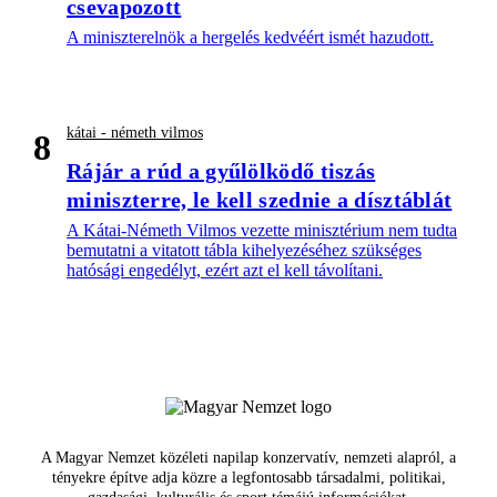
csevapozott
A miniszterelnök a hergelés kedvéért ismét hazudott.
kátai - németh vilmos
8
Rájár a rúd a gyűlölködő tiszás
miniszterre, le kell szednie a dísztáblát
A Kátai-Németh Vilmos vezette minisztérium nem tudta
bemutatni a vitatott tábla kihelyezéséhez szükséges
hatósági engedélyt, ezért azt el kell távolítani.
A Magyar Nemzet közéleti napilap konzervatív, nemzeti alapról, a
tényekre építve adja közre a legfontosabb társadalmi, politikai,