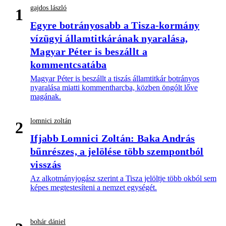
gajdos lászló
1
Egyre botrányosabb a Tisza-kormány
vízügyi államtitkárának nyaralása,
Magyar Péter is beszállt a
kommentcsatába
Magyar Péter is beszállt a tiszás államtitkár botrányos
nyaralása miatti kommentharcba, közben öngólt lőve
magának.
lomnici zoltán
2
Ifjabb Lomnici Zoltán: Baka András
bűnrészes, a jelölése több szempontból
visszás
Az alkotmányjogász szerint a Tisza jelöltje több okból sem
képes megtestesíteni a nemzet egységét.
bohár dániel