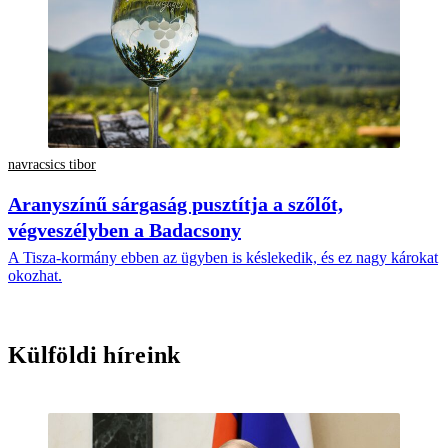
navracsics tibor
Aranyszínű sárgaság pusztítja a szőlőt,
végveszélyben a Badacsony
A Tisza-kormány ebben az ügyben is késlekedik, és ez nagy károkat
okozhat.
Külföldi híreink