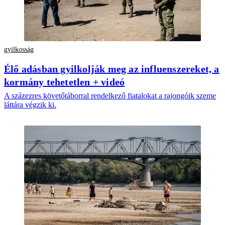
gyilkosság
Élő adásban gyilkolják meg az influenszereket, a
kormány tehetetlen + videó
A százezres követőtáborral rendelkező fiatalokat a rajongóik szeme
láttára végzik ki.