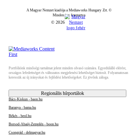
A Magyar Nemzet kiadója a Mediaworks Hungary Zrt. ©
Minden jog fenntartva
© 2026
Portfóliónk minőségi tartalmat jelent minden olvasó számára. Egyedülálló elérést,
országos lefedettséget és változatos megjelenési lehetőséget biztosít. Folyamatosan
keressük az új irányokat és fejlődési lehetőségeket. Ez jövőnk záloga.
Regionális hírportálok
Bács-Kiskun - baon.hu
Baranya - bama.hu
Békés - beol.hu
Borsod-Abaúj-Zemplén - boon.hu
Csongrád - delmagyar.hu