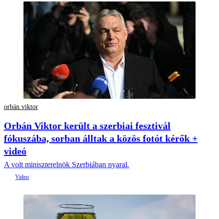
orbán viktor
Orbán Viktor került a szerbiai fesztivál
fókuszába, sorban álltak a közös fotót kérők +
videó
A volt miniszterelnök Szerbiában nyaral.