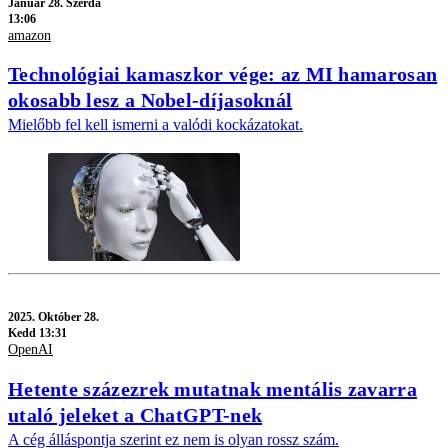
Január 28. Szerda
13:06
amazon
Technológiai kamaszkor vége: az MI hamarosan
okosabb lesz a Nobel-díjasoknál
Mielőbb fel kell ismerni a valódi kockázatokat.
2025.
Október 28.
Kedd 13:31
OpenAI
Hetente százezrek mutatnak mentális zavarra
utaló jeleket a ChatGPT-nek
A cég álláspontja szerint ez nem is olyan rossz szám.