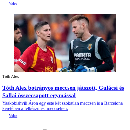
Tóth Alex
Tóth Alex botrányos meccsen játszott, Gulácsi és
Sallai összecsapott egymással
Yaakobishvili Áron egy este két szokatlan meccsen is a Barcelona
keretében a felkészülési meccseken.