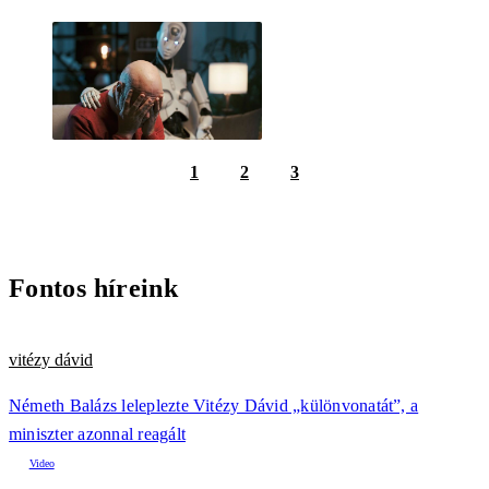
1
2
3
Fontos híreink
vitézy dávid
Németh Balázs leleplezte Vitézy Dávid „különvonatát”, a
miniszter azonnal reagált