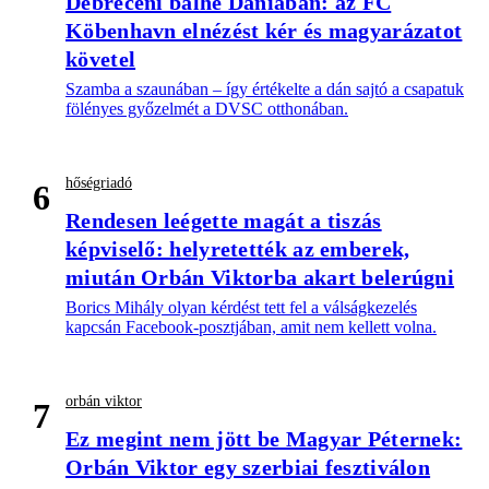
Debreceni balhé Dániában: az FC
Köbenhavn elnézést kér és magyarázatot
követel
Szamba a szaunában – így értékelte a dán sajtó a csapatuk
fölényes győzelmét a DVSC otthonában.
hőségriadó
6
Rendesen leégette magát a tiszás
képviselő: helyretették az emberek,
miután Orbán Viktorba akart belerúgni
Borics Mihály olyan kérdést tett fel a válságkezelés
kapcsán Facebook-posztjában, amit nem kellett volna.
orbán viktor
7
Ez megint nem jött be Magyar Péternek:
Orbán Viktor egy szerbiai fesztiválon