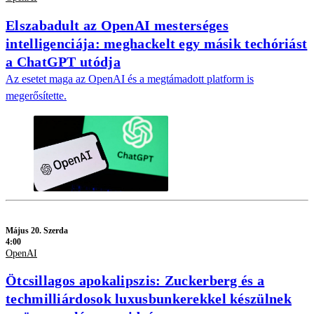
Elszabadult az OpenAI mesterséges
intelligenciája: meghackelt egy másik techóriást
a ChatGPT utódja
Az esetet maga az OpenAI és a megtámadott platform is
megerősítette.
Május 20. Szerda
4:00
OpenAI
Ötcsillagos apokalipszis: Zuckerberg és a
techmilliárdosok luxusbunkerekkel készülnek