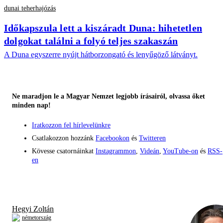
dunai teherhajózás
Időkapszula lett a kiszáradt Duna: hihetetlen
dolgokat találni a folyó teljes szakaszán
A Duna egyszerre nyújt hátborzongató és lenyűgöző látványt.
Ne maradjon le a Magyar Nemzet legjobb írásairól, olvassa őket
minden nap!
Iratkozzon fel hírlevelünkre
Csatlakozzon hozzánk
Facebookon
és
Twitteren
Kövesse csatornáinkat
Instagrammon
,
Videán
,
YouTube-on
és
RSS-
en
Hegyi Zoltán
németország