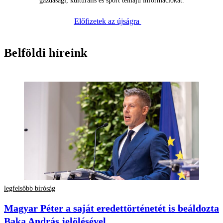
gazdasági, kulturális és sport témájú információkat.
Előfizetek az újságra
Belföldi híreink
legfelsőbb bíróság
Magyar Péter a saját eredettörténetét is beáldozta
Baka András jelölésével