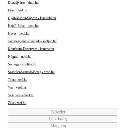
Dunaújváros - duol.hu
Fejér - feol.hu
Győr-Moson-Sopron - kisalfold.hu
Hajdú-Bihar - haon.hu
Heves - heol.hu
Jász-Nagykun-Szolnok - szoljon.hu
Komárom-Esztergom - kemma.hu
Nógrád - nool.hu
Somogy - sonline.hu
Szabolcs-Szatmár-Bereg - szon.hu
Tolna - teol.hu
Vas - vaol.hu
Veszprém - veol.hu
Zala - zaol.hu
Közélet
Gazdaság
Magazin