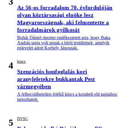
3
Az 56-os forradalom 70. évfordulóján
olyan köztársasági elnöke lesz
Magyarországnak, aki felmentette a
forradalmárok gyilkosát
Bohár Dániel riporter emlékeztetett arra, hogy Baka
András tagja volt annak a bírói testületnek, amelyik
enlevelet adott Korbely Jánosnak.
kincs
4
Szenzációs honfoglalás kori
aranyleletekre bukkantak Pest
vármegyében
A felbecsülhetetlen értékű kincs a korabeli elit tagjaihoz
tartozhatott.
DVSC
5