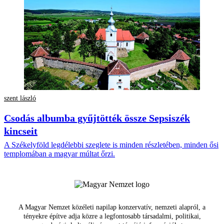
szent lászló
Csodás albumba gyűjtötték össze Sepsiszék
kincseit
A Székelyföld legdélebbi szeglete is minden részletében, minden ősi
templomában a magyar múltat őrzi.
A Magyar Nemzet közéleti napilap konzervatív, nemzeti alapról, a
tényekre építve adja közre a legfontosabb társadalmi, politikai,