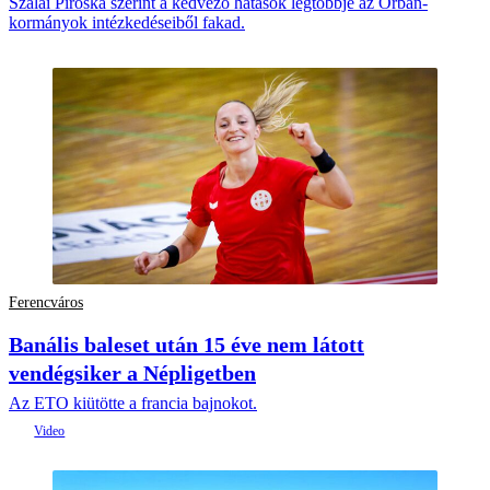
Szalai Piroska szerint a kedvező hatások legtöbbje az Orbán-
kormányok intézkedéseiből fakad.
Ferencváros
Banális baleset után 15 éve nem látott
vendégsiker a Népligetben
Az ETO kiütötte a francia bajnokot.