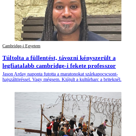
Cambridge-i Egyetem
Túltolta a füllentést, távozni kényszerült a
legfiatalabb cambridge-i fekete professzor
Jason Arday naponta futotta a maratonokat szárkapocscsont-
hajszáltöréssel. Vagy mégsem. Kiújult a kultúrharc a briteknél.