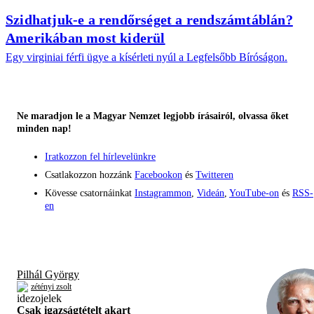
Szidhatjuk-e a rendőrséget a rendszámtáblán?
Amerikában most kiderül
Egy virginiai férfi ügye a kísérleti nyúl a Legfelsőbb Bíróságon.
Ne maradjon le a Magyar Nemzet legjobb írásairól, olvassa őket
minden nap!
Iratkozzon fel hírlevelünkre
Csatlakozzon hozzánk
Facebookon
és
Twitteren
Kövesse csatornáinkat
Instagrammon
,
Videán
,
YouTube-on
és
RSS-
en
Pilhál György
zétényi zsolt
Csak igazságtételt akart