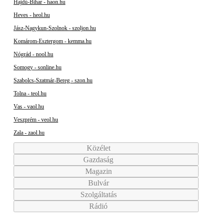
Hajdú-Bihar - haon.hu
Heves - heol.hu
Jász-Nagykun-Szolnok - szoljon.hu
Komárom-Esztergom - kemma.hu
Nógrád - nool.hu
Somogy - sonline.hu
Szabolcs-Szatmár-Bereg - szon.hu
Tolna - teol.hu
Vas - vaol.hu
Veszprém - veol.hu
Zala - zaol.hu
Közélet
Gazdaság
Magazin
Bulvár
Szolgáltatás
Rádió