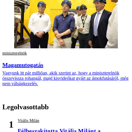
miniszterelnök
Magamutogatás
Vagyunk itt pár millióan, akik szerint az, hogy a miniszterelnök
összevissza rohangál, majd kisvideókat gyárt az ámokfutásáról, még
nem válságkezelés.
Legolvasottabb
Vitális Milán
1
Félbeszakította Vitális Milánt a