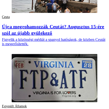
Ceuta
Újra megrohamozzák Ceutát? Augusztus 15-ére
szól az újabb gyülekező
Figyelik a közösségi médiát a spanyol hatóságok, de közben Ceutát
is megerősítették.
Egyesült Államok