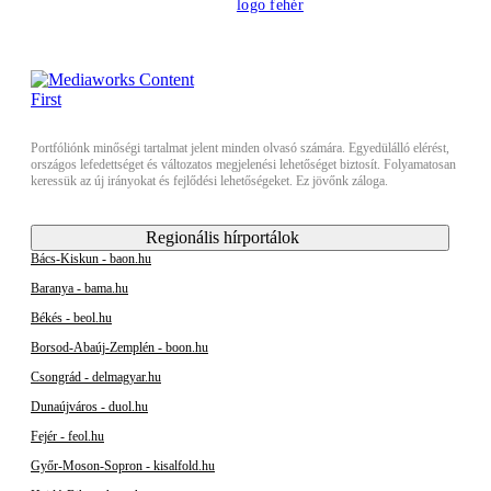
Portfóliónk minőségi tartalmat jelent minden olvasó számára. Egyedülálló elérést,
országos lefedettséget és változatos megjelenési lehetőséget biztosít. Folyamatosan
keressük az új irányokat és fejlődési lehetőségeket. Ez jövőnk záloga.
Regionális hírportálok
Bács-Kiskun - baon.hu
Baranya - bama.hu
Békés - beol.hu
Borsod-Abaúj-Zemplén - boon.hu
Csongrád - delmagyar.hu
Dunaújváros - duol.hu
Fejér - feol.hu
Győr-Moson-Sopron - kisalfold.hu