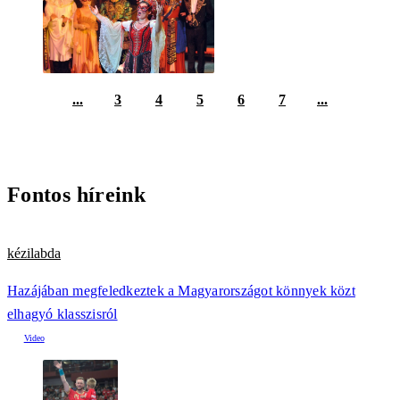
...
3
4
5
6
7
...
Fontos híreink
kézilabda
Hazájában megfeledkeztek a Magyarországot könnyek közt
elhagyó klasszisról