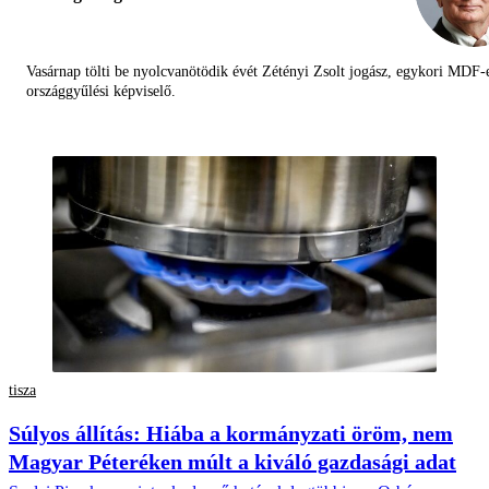
Vasárnap tölti be nyolcvanötödik évét Zétényi Zsolt jogász, egykori MDF-
országgyűlési képviselő.
tisza
Súlyos állítás: Hiába a kormányzati öröm, nem
Magyar Péteréken múlt a kiváló gazdasági adat