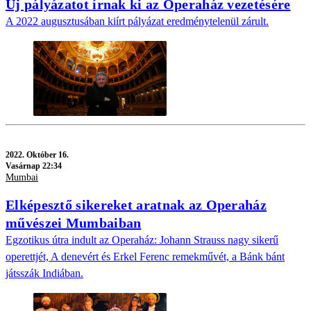
Új pályázatot írnak ki az Operaház vezetésére
A 2022 augusztusában kiírt pályázat eredménytelenül zárult.
2022.
Október 16.
Vasárnap 22:34
Mumbai
Elképesztő sikereket aratnak az Operaház
művészei Mumbaiban
Egzotikus útra indult az Operaház: Johann Strauss nagy sikerű
operettjét, A denevért és Erkel Ferenc remekművét, a Bánk bánt
játsszák Indiában.