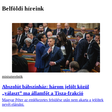
Belföldi híreink
miniszterelnök
Abszolút bábszínház: három jelölt közül
„választ” ma államfőt a Tisza-frakció
Magyar Péter az emlékezetes felsülése után nem akarta a jelöltek
nevét elárulni.