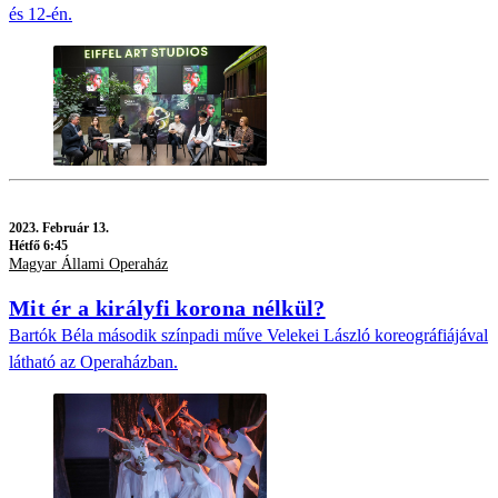
és 12-én.
2023.
Február 13.
Hétfő 6:45
Magyar Állami Operaház
Mit ér a királyfi korona nélkül?
Bartók Béla második színpadi műve Velekei László koreográfiájával
látható az Operaházban.