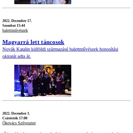
2022.
December 17.
Szombat 15:44
balettművészek
Magyarrá lett táncosok
Novák Katalin külföldi származású balettművészek honosítási
okiratát adta át.
2022.
December 1.
Csütörtök 17:00
Ókovács Szilveszter