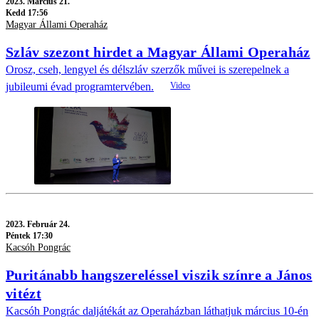
2023.
Március 21.
Kedd 17:56
Magyar Állami Operaház
Szláv szezont hirdet a Magyar Állami Operaház
Orosz, cseh, lengyel és délszláv szerzők művei is szerepelnek a
jubileumi évad programtervében.
2023.
Február 24.
Péntek 17:30
Kacsóh Pongrác
Puritánabb hangszereléssel viszik színre a János
vitézt
Kacsóh Pongrác daljátékát az Operaházban láthatjuk március 10-én