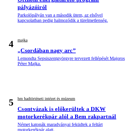
pályázóiról
Parkolópályán van a második ütem, az elsővel
kapcsolatban pedig halmozódik a türelmetlenség.
majka
4
„Csordában nagy arc”
Lemondta Sepsiszentgyörgyre tervezett fellépését Majoros
Péter Majka.
hm hadtörténeti intézet és múzeum
5
Csontvázak is előkerültek a DKW
motorkerékpár alól a Bem rakpartnál
Német katonák maradványai feküdtek a feltárt
motorkerékpár alatt.