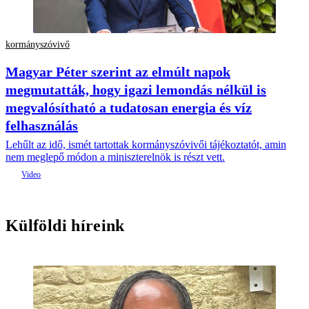
kormányszóvivő
Magyar Péter szerint az elmúlt napok
megmutatták, hogy igazi lemondás nélkül is
megvalósítható a tudatosan energia és víz
felhasználás
Lehűlt az idő, ismét tartottak kormányszóvivői tájékoztatót, amin
nem meglepő módon a miniszterelnök is részt vett.
Külföldi híreink