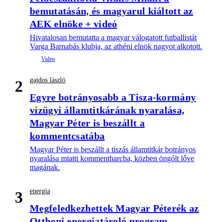
bemutatásán, és magyarul kiáltott az
AEK elnöke + videó
Hivatalosan bemutatta a magyar válogatott futballistát
Varga Barnabás klubja, az athéni elnök nagyot alkotott.
gajdos lászló
2
Egyre botrányosabb a Tisza-kormány
vízügyi államtitkárának nyaralása,
Magyar Péter is beszállt a
kommentcsatába
Magyar Péter is beszállt a tiszás államtitkár botrányos
nyaralása miatti kommentharcba, közben öngólt lőve
magának.
energia
3
Megfeledkezhettek Magyar Péterék az
Otthoni energiatároló program