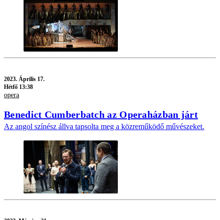
2023.
Április 17.
Hétfő 13:38
opera
Benedict Cumberbatch az Operaházban járt
Az angol színész állva tapsolta meg a közreműködő művészeket.