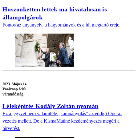
Huszonketten lettek ma hivatalosan is
állampolgárok
Fontos az anyanyelv, a hagyományok és a hit megtartó ereje.
2023.
Május 14.
Vasárnap 6:00
várandósság
Léleképítés Kodály Zoltán nyomán
Ez a jegyzet nem valamiféle „kampányolás” az eddigi Opera-
vezetés mellett. De a KismaMatiné kezdeményezés megéri a
hírverést.