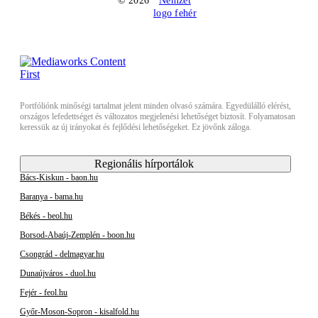
© 2026
Portfóliónk minőségi tartalmat jelent minden olvasó számára. Egyedülálló elérést,
országos lefedettséget és változatos megjelenési lehetőséget biztosít. Folyamatosan
keressük az új irányokat és fejlődési lehetőségeket. Ez jövőnk záloga.
Regionális hírportálok
Bács-Kiskun - baon.hu
Baranya - bama.hu
Békés - beol.hu
Borsod-Abaúj-Zemplén - boon.hu
Csongrád - delmagyar.hu
Dunaújváros - duol.hu
Fejér - feol.hu
Győr-Moson-Sopron - kisalfold.hu