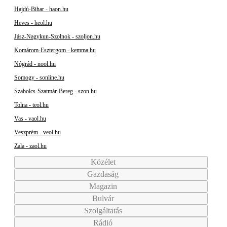
Hajdú-Bihar - haon.hu
Heves - heol.hu
Jász-Nagykun-Szolnok - szoljon.hu
Komárom-Esztergom - kemma.hu
Nógrád - nool.hu
Somogy - sonline.hu
Szabolcs-Szatmár-Bereg - szon.hu
Tolna - teol.hu
Vas - vaol.hu
Veszprém - veol.hu
Zala - zaol.hu
Közélet
Gazdaság
Magazin
Bulvár
Szolgáltatás
Rádió