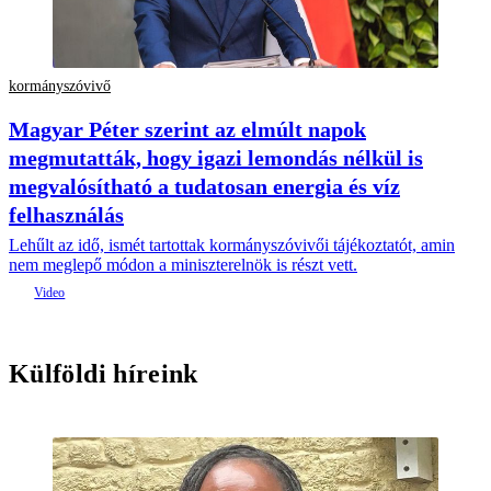
kormányszóvivő
Magyar Péter szerint az elmúlt napok
megmutatták, hogy igazi lemondás nélkül is
megvalósítható a tudatosan energia és víz
felhasználás
Lehűlt az idő, ismét tartottak kormányszóvivői tájékoztatót, amin
nem meglepő módon a miniszterelnök is részt vett.
Külföldi híreink