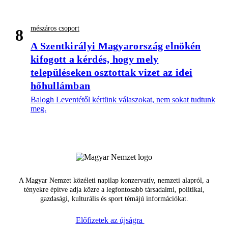
mészáros csoport
8
A Szentkirályi Magyarország elnökén
kifogott a kérdés, hogy mely
településeken osztottak vizet az idei
hőhullámban
Balogh Leventétől kértünk válaszokat, nem sokat tudtunk
meg.
A Magyar Nemzet közéleti napilap konzervatív, nemzeti alapról, a
tényekre építve adja közre a legfontosabb társadalmi, politikai,
gazdasági, kulturális és sport témájú információkat.
Előfizetek az újságra