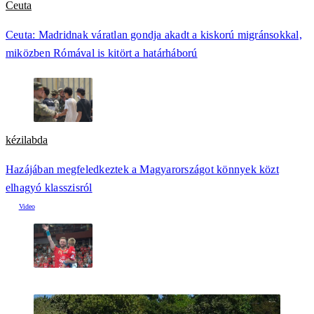
Ceuta
Ceuta: Madridnak váratlan gondja akadt a kiskorú migránsokkal,
miközben Rómával is kitört a határháború
kézilabda
Hazájában megfeledkeztek a Magyarországot könnyek közt
elhagyó klasszisról