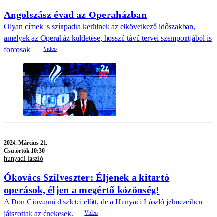
Angolszász évad az Operaházban
Olyan címek is színpadra kerülnek az elkövetkező időszakban,
amelyek az Operaház küldetése, hosszú távú tervei szempontjából is
fontosak.
2024.
Március 21.
Csütörtök 10:30
hunyadi lászló
Ókovács Szilveszter: Éljenek a kitartó
operások, éljen a megértő közönség!
A Don Giovanni díszletei előtt, de a Hunyadi László jelmezeiben
játszottak az énekesek.