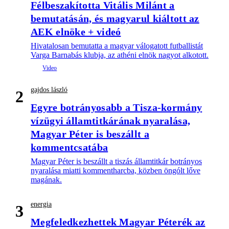
Félbeszakította Vitális Milánt a
bemutatásán, és magyarul kiáltott az
AEK elnöke + videó
Hivatalosan bemutatta a magyar válogatott futballistát
Varga Barnabás klubja, az athéni elnök nagyot alkotott.
gajdos lászló
2
Egyre botrányosabb a Tisza-kormány
vízügyi államtitkárának nyaralása,
Magyar Péter is beszállt a
kommentcsatába
Magyar Péter is beszállt a tiszás államtitkár botrányos
nyaralása miatti kommentharcba, közben öngólt lőve
magának.
energia
3
Megfeledkezhettek Magyar Péterék az