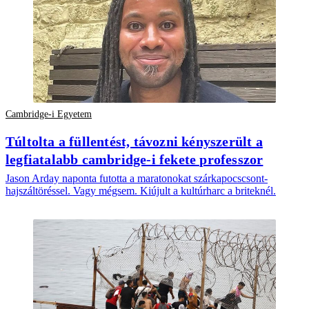
Cambridge-i Egyetem
Túltolta a füllentést, távozni kényszerült a
legfiatalabb cambridge-i fekete professzor
Jason Arday naponta futotta a maratonokat szárkapocscsont-
hajszáltöréssel. Vagy mégsem. Kiújult a kultúrharc a briteknél.