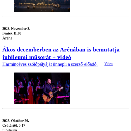
2023.
November 3.
Péntek 11:00
Aréna
Ákos decemberben az Arénában is bemutatja
jubileumi műsorát + videó
Harmincéves szólópályáját ünnepli a szerző-előadó.
2023.
Október 26.
Csütörtök 5:17
jubileum