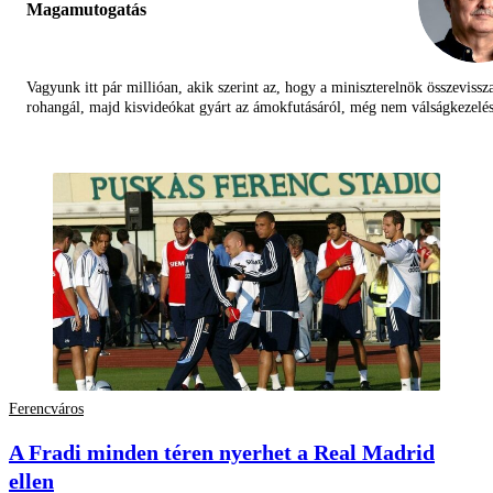
Magamutogatás
Vagyunk itt pár millióan, akik szerint az, hogy a miniszterelnök összevissz
rohangál, majd kisvideókat gyárt az ámokfutásáról, még nem válságkezelés
Ferencváros
A Fradi minden téren nyerhet a Real Madrid
ellen