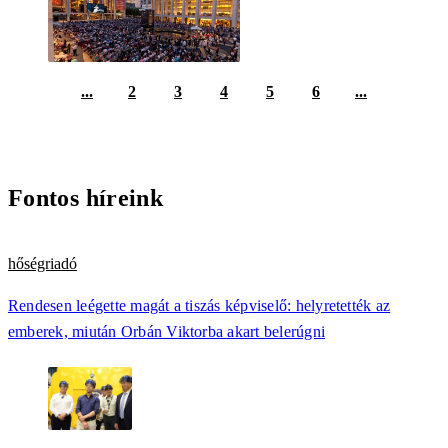
...
2
3
4
5
6
...
Fontos híreink
hőségriadó
Rendesen leégette magát a tiszás képviselő: helyretették az
emberek, miután Orbán Viktorba akart belerúgni