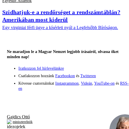
Egyesült Államok
Szidhatjuk-e a rendőrséget a rendszámtáblán?
Amerikában most kiderül
Egy virginiai férfi ügye a kísérleti nyúl a Legfelsőbb Bíróságon.
Ne maradjon le a Magyar Nemzet legjobb írásairól, olvassa őket
minden nap!
Iratkozzon fel hírlevelünkre
Csatlakozzon hozzánk
Facebookon
és
Twitteren
Kövesse csatornáinkat
Instagrammon
,
Videán
,
YouTube-on
és
RSS-
en
Gajdics Ottó
miniszterelnök