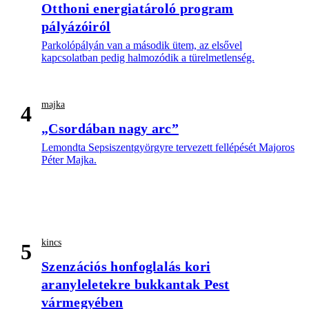
Otthoni energiatároló program
pályázóiról
Parkolópályán van a második ütem, az elsővel
kapcsolatban pedig halmozódik a türelmetlenség.
majka
4
„Csordában nagy arc”
Lemondta Sepsiszentgyörgyre tervezett fellépését Majoros
Péter Majka.
kincs
5
Szenzációs honfoglalás kori
aranyleletekre bukkantak Pest
vármegyében