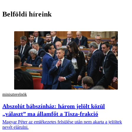
Belföldi híreink
miniszterelnök
Abszolút bábszínház: három jelölt közül
„választ” ma államfőt a Tisza-frakció
Magyar Péter az emlékezetes felsülése után nem akarta a jelöltek
nevét elárulni.