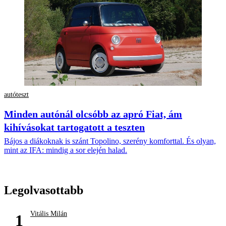
autóteszt
Minden autónál olcsóbb az apró Fiat, ám
kihívásokat tartogatott a teszten
Bájos a diákoknak is szánt Topolino, szerény komforttal. És olyan,
mint az IFA: mindig a sor elején halad.
Legolvasottabb
Vitális Milán
1