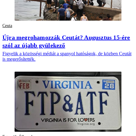
Ceuta
Újra megrohamozzák Ceutát? Augusztus 15-ére
szól az újabb gyülekező
Figyelik a közösségi médiát a spanyol hatóságok, de közben Ceutát
is megerősítették.