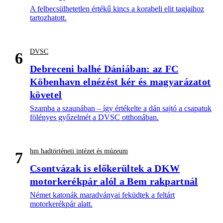
A felbecsülhetetlen értékű kincs a korabeli elit tagjaihoz
tartozhatott.
DVSC
6
Debreceni balhé Dániában: az FC
Köbenhavn elnézést kér és magyarázatot
követel
Szamba a szaunában – így értékelte a dán sajtó a csapatuk
fölényes győzelmét a DVSC otthonában.
hm hadtörténeti intézet és múzeum
7
Csontvázak is előkerültek a DKW
motorkerékpár alól a Bem rakpartnál
Német katonák maradványai feküdtek a feltárt
motorkerékpár alatt.