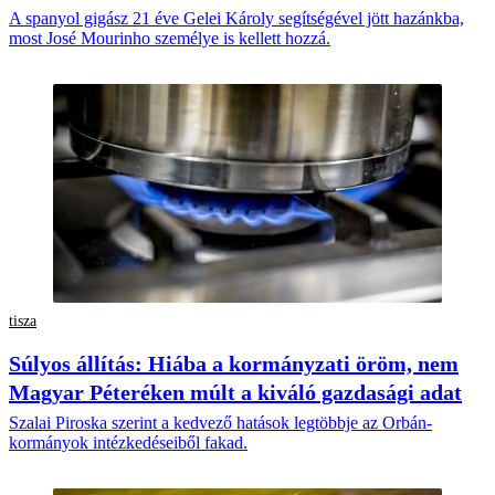
A spanyol gigász 21 éve Gelei Károly segítségével jött hazánkba,
most José Mourinho személye is kellett hozzá.
tisza
Súlyos állítás: Hiába a kormányzati öröm, nem
Magyar Péteréken múlt a kiváló gazdasági adat
Szalai Piroska szerint a kedvező hatások legtöbbje az Orbán-
kormányok intézkedéseiből fakad.