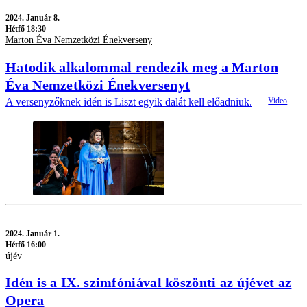
2024.
Január 8.
Hétfő 18:30
Marton Éva Nemzetközi Énekverseny
Hatodik alkalommal rendezik meg a Marton
Éva Nemzetközi Énekversenyt
A versenyzőknek idén is Liszt egyik dalát kell előadniuk.
2024.
Január 1.
Hétfő 16:00
újév
Idén is a IX. szimfóniával köszönti az újévet az
Opera