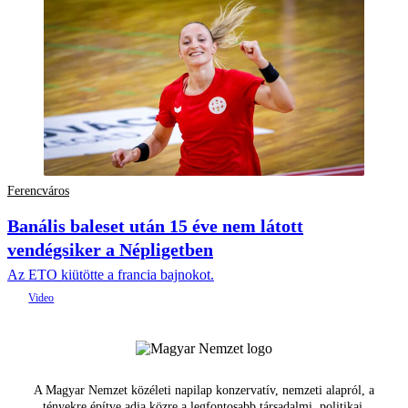
Ferencváros
Banális baleset után 15 éve nem látott
vendégsiker a Népligetben
Az ETO kiütötte a francia bajnokot.
A Magyar Nemzet közéleti napilap konzervatív, nemzeti alapról, a
tényekre építve adja közre a legfontosabb társadalmi, politikai,