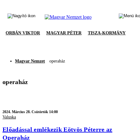
ORBÁN VIKTOR
MAGYAR PÉTER
TISZA-KORMÁNY
Magyar Nemzet
operaház
operaház
2024.
Március 28. Csütörtök 14:00
Valuska
Előadással emlékezik Eötvös Péterre az
Operaház