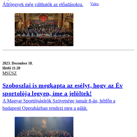
Állójegyek még válthatók az előadásokra.
2023.
December 18.
Hétfő 11:20
MSÚSZ
Szoboszlai is megkapta az esélyt, hogy az Év
sportolója legyen, íme a jelöltek!
A Magyar Sportújságírók Szövetsége január 8-án, hétfőn a
budapesti Operaházban rendezi meg a gálát.