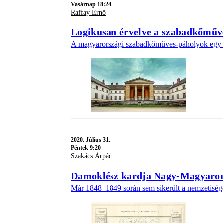
Vasárnap 18:24
Raffay Ernő
Logikusan érvelve a szabadkőműv
A magyarországi szabadkőműves-páholyok egy részé
2020.
Július 31.
Péntek 9:20
Szakács Árpád
Damoklész kardja Nagy-Magyarors
Már 1848–1849 során sem sikerült a nemzetisé