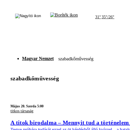
31°
35°/26°
Magyar Nemzet
szabadkőművesség
szabadkőművesség
Május 20. Szerda 5:00
titkos társaság
A titok birodalma – Mennyit tud a történelem 
Tegye próbára tudását ezzel az öt kérdésből álló kvízzel – a hatal