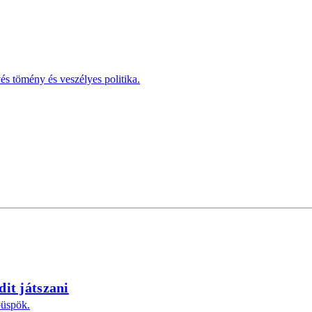
s tömény és veszélyes politika.
dit játszani
püspök.