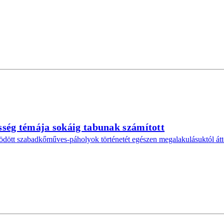
ség témája sokáig tabunak számított
dött szabadkőműves-páholyok történetét egészen megalakulásuktól átt