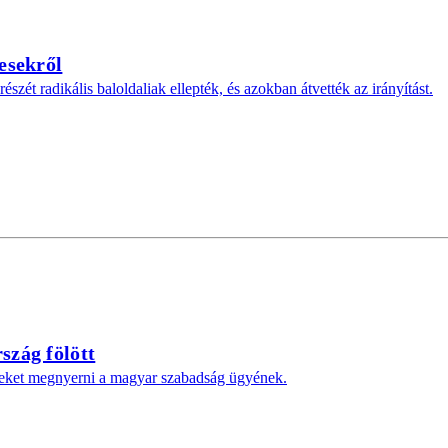
esekről
t radikális baloldaliak ellepték, és azokban átvették az irányítást.
zág fölött
geket megnyerni a magyar szabadság ügyének.