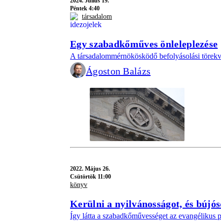
2024.
Július 19.
Péntek 4:40
társadalom
Egy szabadkőműves önleleplezése
A társadalommérnökösködő befolyásolási törekvé
Ágoston Balázs
2022.
Május 26.
Csütörtök 11:00
könyv
Kerülni a nyilvánosságot, és bújós
Így látta a szabadkőművességet az evangélikus 