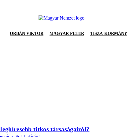
ORBÁN VIKTOR
MAGYAR PÉTER
TISZA-KORMÁNY
leghíresebb titkos társaságairól?
om és a titok határán!