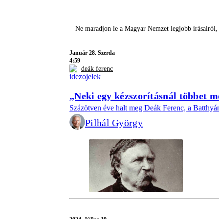
Ne maradjon le a Magyar Nemzet legjobb írásairól,
Január 28. Szerda
4:59
deák ferenc
„Neki egy kézszorításnál többet m
Százötven éve halt meg Deák Ferenc, a Batthyán
Pilhál György