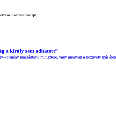
 olvassa őket mindennap!
ég a király sem adhatott”
y-kormány igazságügyi minisztere, vagy ahogyan a köznyelv már életé