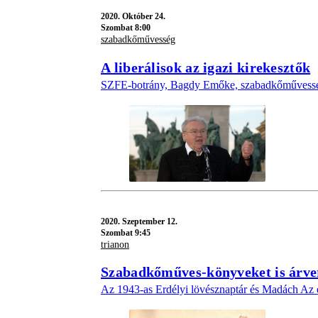
2020.
Október 24.
Szombat 8:00
szabadkőművesség
A liberálisok az igazi kirekesztők
SZFE-botrány, Bagdy Emőke, szabadkőművesség,
2020.
Szeptember 12.
Szombat 9:45
trianon
Szabadkőműves-könyveket is árve
Az 1943-as Erdélyi lövésznaptár és Madách Az em