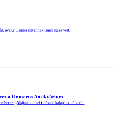
 avagy Csurka Istvánnak ismét igaza volt.
rez a Honterus Antikvárium
ber tragédiájának díszkiadása is kalapács alá kerül.