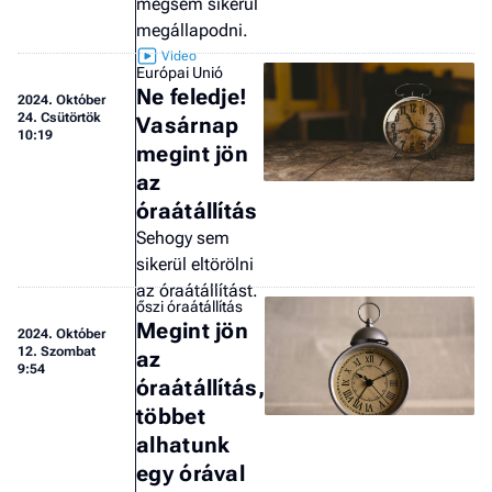
mégsem sikerül
megállapodni.
Európai Unió
Ne feledje!
2024.
Október
24. Csütörtök
Vasárnap
10:19
megint jön
az
óraátállítás
Sehogy sem
sikerül eltörölni
az óraátállítást.
őszi óraátállítás
Megint jön
2024.
Október
12. Szombat
az
9:54
óraátállítás,
többet
alhatunk
egy órával