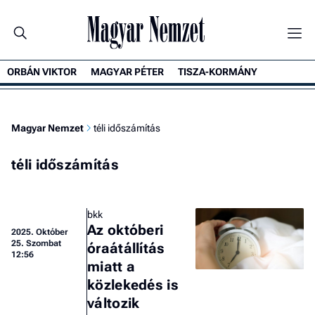
ORBÁN VIKTOR
MAGYAR PÉTER
TISZA-KORMÁNY
Magyar Nemzet
téli időszámítás
téli időszámítás
bkk
Az októberi
2025.
Október
25. Szombat
óraátállítás
12:56
miatt a
közlekedés is
változik