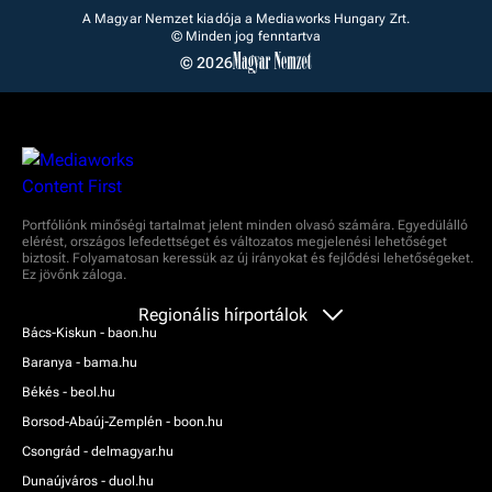
A Magyar Nemzet kiadója a Mediaworks Hungary Zrt.
© Minden jog fenntartva
© 2026
Portfóliónk minőségi tartalmat jelent minden olvasó számára. Egyedülálló
elérést, országos lefedettséget és változatos megjelenési lehetőséget
biztosít. Folyamatosan keressük az új irányokat és fejlődési lehetőségeket.
Ez jövőnk záloga.
Regionális hírportálok
Bács-Kiskun - baon.hu
Baranya - bama.hu
Békés - beol.hu
Borsod-Abaúj-Zemplén - boon.hu
Csongrád - delmagyar.hu
Dunaújváros - duol.hu