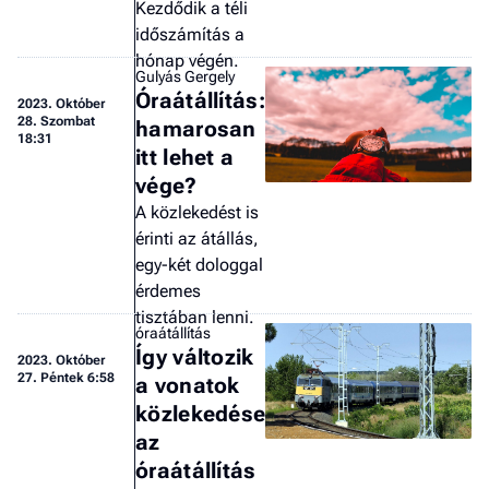
Kezdődik a téli
időszámítás a
hónap végén.
Gulyás Gergely
Óraátállítás:
2023.
Október
28. Szombat
hamarosan
18:31
itt lehet a
vége?
A közlekedést is
érinti az átállás,
egy-két dologgal
érdemes
tisztában lenni.
óraátállítás
Így változik
2023.
Október
27. Péntek 6:58
a vonatok
közlekedése
az
óraátállítás