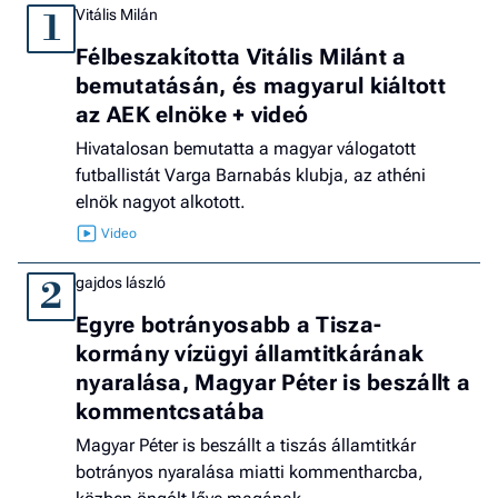
Vitális Milán
1
Félbeszakította Vitális Milánt a
bemutatásán, és magyarul kiáltott
az AEK elnöke + videó
Hivatalosan bemutatta a magyar válogatott
futballistát Varga Barnabás klubja, az athéni
elnök nagyot alkotott.
gajdos lászló
2
Egyre botrányosabb a Tisza-
kormány vízügyi államtitkárának
nyaralása, Magyar Péter is beszállt a
kommentcsatába
Magyar Péter is beszállt a tiszás államtitkár
botrányos nyaralása miatti kommentharcba,