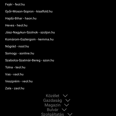
Fejér - feol.hu
Győr-Moson-Sopron - kisalfold.hu
Hajdú-Bihar - haon.hu
Heves - heol.hu
Jász-Nagykun-Szolnok - szoljon.hu
Komárom-Esztergom - kemma.hu
Nógrád - nool.hu
Somogy - sonline.hu
Szabolcs-Szatmár-Bereg - szon.hu
Tolna - teol.hu
Vas - vaol.hu
Veszprém - veol.hu
Zala - zaol.hu
Közélet
Gazdaság
Magazin
Bulvár
Szolgáltatás