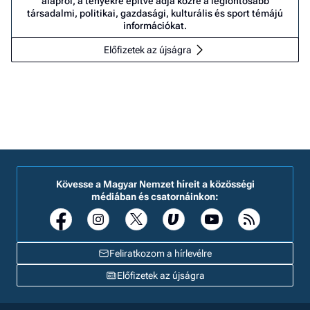
alapról, a tényekre építve adja közre a legfontosabb
társadalmi, politikai, gazdasági, kulturális és sport témájú
információkat.
Előfizetek az újságra
Kövesse a Magyar Nemzet híreit a közösségi
médiában és csatornáinkon:
Feliratkozom a hírlevélre
Előfizetek az újságra