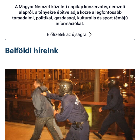
A Magyar Nemzet közéleti napilap konzervatív, nemzeti
alapról, a tényekre építve adja közre a legfontosabb
társadalmi, politikai, gazdasági, kulturális és sport témájú
információkat.
Előfizetek az újságra
Belföldi híreink