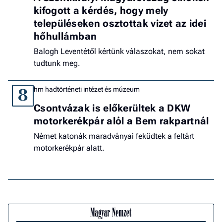
kifogott a kérdés, hogy mely
településeken osztottak vizet az idei
hőhullámban
Balogh Leventétől kértünk válaszokat, nem sokat
tudtunk meg.
hm hadtörténeti intézet és múzeum
8
Csontvázak is előkerültek a DKW
motorkerékpár alól a Bem rakpartnál
Német katonák maradványai feküdtek a feltárt
motorkerékpár alatt.