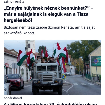
szimon renáta
„Ennyire hülyének nėznek bennünket?” –
már a sajátjainak is elegük van a Tisza
hergeléséből
Biztosan nem teszi zsebre Szimon Renáta, amit a saját
szavazóitól kapott.
bohár dániel
Az 56-os forradalom 70. évfordulóján olyan