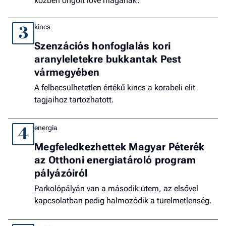
közben öngólt lőve magának.
kincs
3
Szenzációs honfoglalás kori
aranyleletekre bukkantak Pest
vármegyében
A felbecsülhetetlen értékű kincs a korabeli elit
tagjaihoz tartozhatott.
energia
4
Megfeledkezhettek Magyar Péterék
az Otthoni energiatároló program
pályázóiról
Parkolópályán van a második ütem, az elsővel
kapcsolatban pedig halmozódik a türelmetlenség.