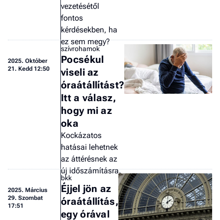
vezetésétől
a 
fontos
kérdésekben, ha
ez sem megy?
szívrohamok
Pocsékul
2025.
Október
21. Kedd 12:50
viseli az
óraátállítást?
Itt a válasz,
hogy mi az
oka
Kockázatos
hatásai lehetnek
az áttérésnek az
új időszámításra.
bkk
Éjjel jön az
2025.
Március
29. Szombat
óraátállítás,
17:51
egy órával