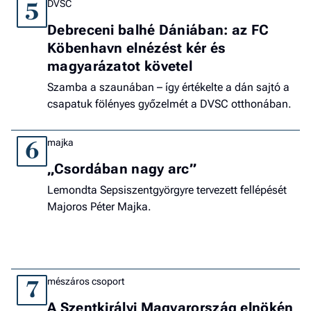
DVSC
5
Debreceni balhé Dániában: az FC
Köbenhavn elnézést kér és
magyarázatot követel
Szamba a szaunában – így értékelte a dán sajtó a
csapatuk fölényes győzelmét a DVSC otthonában.
majka
6
„Csordában nagy arc”
Lemondta Sepsiszentgyörgyre tervezett fellépését
Majoros Péter Majka.
mészáros csoport
7
A Szentkirályi Magyarország elnökén