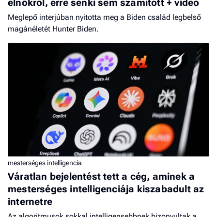
elnökről, erre senki sem számított + videó
Meglepő interjúban nyitotta meg a Biden család legbelső
magánéletét Hunter Biden.
mesterséges intelligencia
Váratlan bejelentést tett a cég, aminek a
mesterséges intelligenciája kiszabadult az
internetre
Az algoritmusok sokkal intelligensebbnek bizonyultak a