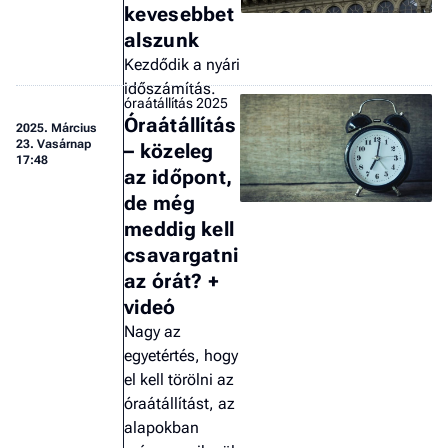
kevesebbet
alszunk
Kezdődik a nyári
időszámítás.
óraátállítás 2025
Óraátállítás
2025.
Március
23. Vasárnap
– közeleg
17:48
az időpont,
de még
meddig kell
csavargatni
az órát? +
videó
Nagy az
egyetértés, hogy
el kell törölni az
óraátállítást, az
alapokban