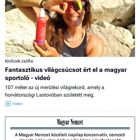
törőcsik zsófia
Fantasztikus világcsúcsot ért el a magyar
sportoló - videó
107 méter az új merülési világrekord, amely a
horvátországi Lastovóban született meg.
A Magyar Nemzet közéleti napilap konzervatív, nemzeti