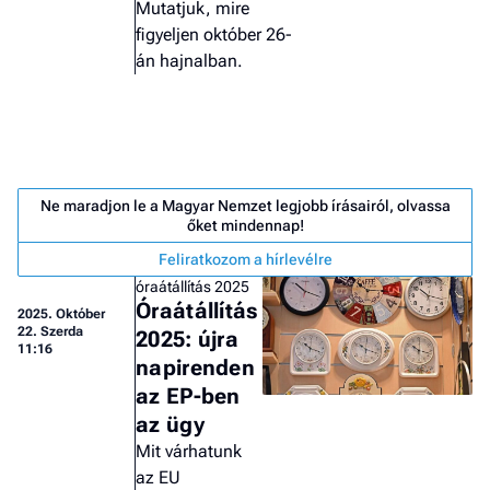
Mutatjuk, mire
figyeljen október 26-
án hajnalban.
Ne maradjon le a Magyar Nemzet legjobb írásairól, olvassa
őket mindennap!
Feliratkozom a hírlevélre
óraátállítás 2025
Óraátállítás
2025.
Október
22. Szerda
2025: újra
11:16
napirenden
az EP-ben
Job
az ügy
- he
vél
Mit várhatunk
az EU
F