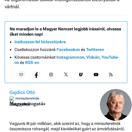
vártnál.
Ne maradjon le a Magyar Nemzet legjobb írásairól, olvassa
őket minden nap!
Iratkozzon fel hírlevelünkre
Csatlakozzon hozzánk
Facebookon
és
Twitteren
Kövesse csatornáinkat
Instagrammon
,
Videán
,
YouTube-
on
és
RSS-en
Gajdics Ottó
miniszterelnök
Magamutogatás
Vagyunk itt pár millióan, akik szerint az, hogy a miniszterelnök
összevissza rohangál, majd kisvideókat gyárt az ámokfutásáról,