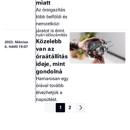
miatt
Az óraigazítás
több belföldi és
nemzetközi
járatot is érint.
nyári időszámítás
Közelebb
2023.
Március
6. Hétfő 19:07
van az
óraátállítás
ideje, mint
gondolná
Hamarosan egy
órával tovább
élvezhetjük a
napsütést.
1
2