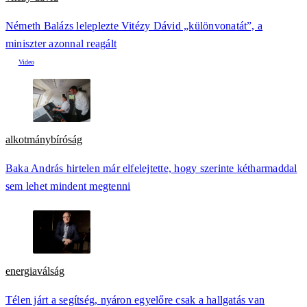
Németh Balázs leleplezte Vitézy Dávid „különvonatát”, a
miniszter azonnal reagált
alkotmánybíróság
Baka András hirtelen már elfelejtette, hogy szerinte kétharmaddal
sem lehet mindent megtenni
energiaválság
Télen járt a segítség, nyáron egyelőre csak a hallgatás van