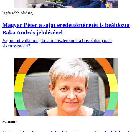
legfelsőbb bíróság
Magyar Péter a saját eredettörténetét is beáldozta
Baka András jelölésével
Vajon mit vállal még be a miniszterelnök a bosszúhadjárata
sikerességéért?
kormány