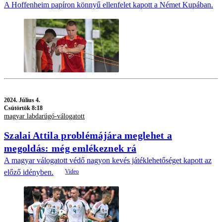
A Hoffenheim papíron könnyű ellenfelet kapott a Német Kupában.
2024.
Július 4.
Csütörtök 8:18
magyar labdarúgó-válogatott
Szalai Attila problémájára meglehet a
megoldás: még emlékeznek rá
A magyar válogatott védő nagyon kevés játéklehetőséget kapott az
előző idényben.