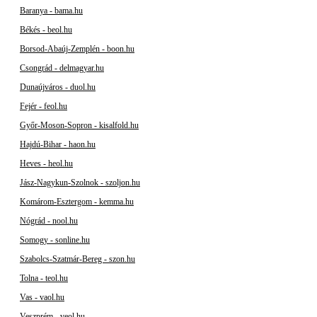
Baranya - bama.hu
Békés - beol.hu
Borsod-Abaúj-Zemplén - boon.hu
Csongrád - delmagyar.hu
Dunaújváros - duol.hu
Fejér - feol.hu
Győr-Moson-Sopron - kisalfold.hu
Hajdú-Bihar - haon.hu
Heves - heol.hu
Jász-Nagykun-Szolnok - szoljon.hu
Komárom-Esztergom - kemma.hu
Nógrád - nool.hu
Somogy - sonline.hu
Szabolcs-Szatmár-Bereg - szon.hu
Tolna - teol.hu
Vas - vaol.hu
Veszprém - veol.hu