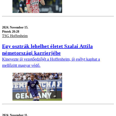
2024.
November 15.
Péntek 20:28
TSG Hoffenheim
Egy osztrák lehelhet életet Szalai Attila
németországi karrierjébe
Kinevezte új vezetőedzőjét a Hoffenheim, új esélyt kaphat a
mellőzött magyar védő.
2024.
November 11.