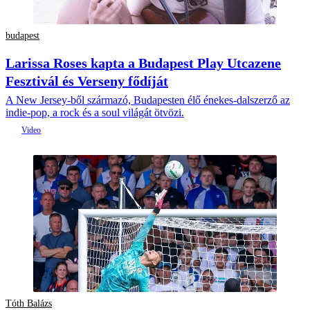
budapest
Larissa Roses kapta a Budapest Play Utcazene
Fesztivál és Verseny fődíját
A New Jersey-ből származó, Budapesten élő énekes-dalszerző az
indie-pop, a rock és a soul világát ötvözi.
Tóth Balázs