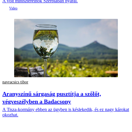
A volt miniszterelnök Szerbiában nyaral.
navracsics tibor
Aranyszínű sárgaság pusztítja a szőlőt,
végveszélyben a Badacsony
A Tisza-kormány ebben az ügyben is késlekedik, és ez nagy károkat
okozhat.