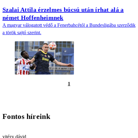
Szalai Attila érzelmes búcsú után írhat alá a
német Hoffenheimnek
A magyar válogatott védő a Fenerbahcétól a Bundesligába szerződik
a török sajtó szerint.
1
Fontos híreink
vitézy dávid