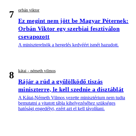
orbán viktor
7
Ez megint nem jött be Magyar Péternek:
Orbán Viktor egy szerbiai fesztiválon
csevapozott
A miniszterelnök a hergelés kedvéért ismét hazudott.
kátai - németh vilmos
8
Rájár a rúd a gyűlölködő tiszás
miniszterre, le kell szednie a dísztáblát
A Kátai-Németh Vilmos vezette minisztérium nem tudta
bemutatni a vitatott tábla kihelyezéséhez szükséges
hatósági engedélyt, ezért azt el kell távolítani.