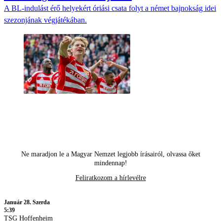
A BL-indulást érő helyekért óriási csata folyt a német bajnokság idei
szezonjának végjátékában.
Ne maradjon le a Magyar Nemzet legjobb írásairól, olvassa őket
mindennap!
Feliratkozom a hírlevélre
Január 28. Szerda
5:39
TSG Hoffenheim