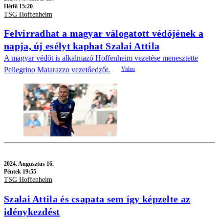
Hétfő 15:20
TSG Hoffenheim
Felvirradhat a magyar válogatott védőjének a
napja, új esélyt kaphat Szalai Attila
A magyar védőt is alkalmazó Hoffenheim vezetése menesztette
Pellegrino Matarazzo vezetőedzőt.
2024.
Augusztus 16.
Péntek 19:55
TSG Hoffenheim
Szalai Attila és csapata sem így képzelte az
idénykezdést