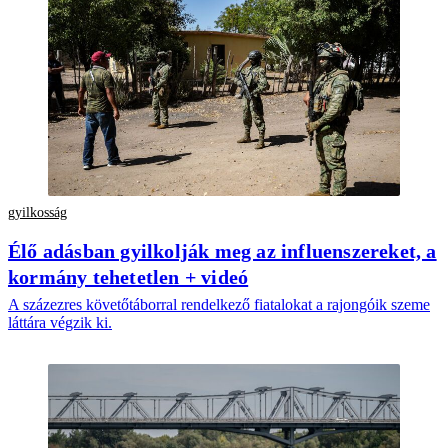
gyilkosság
Élő adásban gyilkolják meg az influenszereket, a
kormány tehetetlen + videó
A százezres követőtáborral rendelkező fiatalokat a rajongóik szeme
láttára végzik ki.