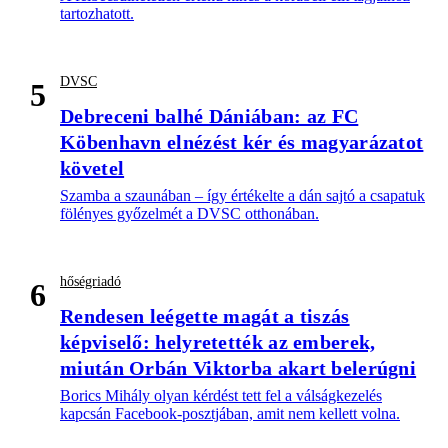
tartozhatott.
DVSC
5
Debreceni balhé Dániában: az FC
Köbenhavn elnézést kér és magyarázatot
követel
Szamba a szaunában – így értékelte a dán sajtó a csapatuk
fölényes győzelmét a DVSC otthonában.
hőségriadó
6
Rendesen leégette magát a tiszás
képviselő: helyretették az emberek,
miután Orbán Viktorba akart belerúgni
Borics Mihály olyan kérdést tett fel a válságkezelés
kapcsán Facebook-posztjában, amit nem kellett volna.