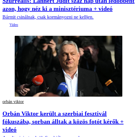
Szürreális: Lannert Judit száz nap után ledöbbent
azon, hogy néz ki a minisztériuma + videó
Bármit csinálnak, csak kormányozni ne kelljen.
orbán viktor
Orbán Viktor került a szerbiai fesztivál
fókuszába, sorban álltak a közös fotót kérők +
videó