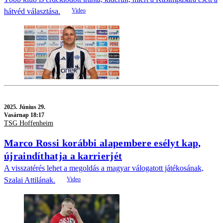
hátvéd választása.
2025.
Június 29.
Vasárnap 18:17
TSG Hoffenheim
Marco Rossi korábbi alapembere esélyt kap,
újraindíthatja a karrierjét
A visszatérés lehet a megoldás a magyar válogatott játékosának,
Szalai Attilának.