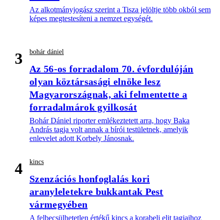
Az alkotmányjogász szerint a Tisza jelöltje több okból sem
képes megtestesíteni a nemzet egységét.
bohár dániel
3
Az 56-os forradalom 70. évfordulóján
olyan köztársasági elnöke lesz
Magyarországnak, aki felmentette a
forradalmárok gyilkosát
Bohár Dániel riporter emlékeztetett arra, hogy Baka
András tagja volt annak a bírói testületnek, amelyik
enlevelet adott Korbely Jánosnak.
kincs
4
Szenzációs honfoglalás kori
aranyleletekre bukkantak Pest
vármegyében
A felbecsülhetetlen értékű kincs a korabeli elit tagjaihoz