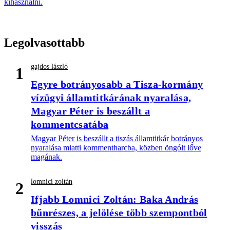
kihasználni.
Legolvasottabb
gajdos lászló
1
Egyre botrányosabb a Tisza-kormány
vízügyi államtitkárának nyaralása,
Magyar Péter is beszállt a
kommentcsatába
Magyar Péter is beszállt a tiszás államtitkár botrányos
nyaralása miatti kommentharcba, közben öngólt lőve
magának.
lomnici zoltán
2
Ifjabb Lomnici Zoltán: Baka András
bűnrészes, a jelölése több szempontból
visszás