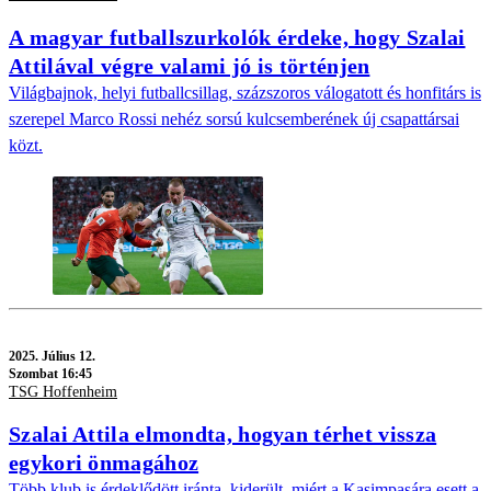
A magyar futballszurkolók érdeke, hogy Szalai
Attilával végre valami jó is történjen
Világbajnok, helyi futballcsillag, százszoros válogatott és honfitárs is
szerepel Marco Rossi nehéz sorsú kulcsemberének új csapattársai
közt.
2025.
Július 12.
Szombat 16:45
TSG Hoffenheim
Szalai Attila elmondta, hogyan térhet vissza
egykori önmagához
Több klub is érdeklődött iránta, kiderült, miért a Kasimpasára esett a