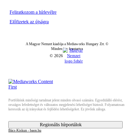
Feliratkozom a hírlevélre
Előfizetek az újságra
A Magyar Nemzet kiadója a Mediaworks Hungary Zrt. ©
Minden jog fenntartva
© 2026
Portfóliónk minőségi tartalmat jelent minden olvasó számára. Egyedülálló elérést,
országos lefedettséget és változatos megjelenési lehetőséget biztosít. Folyamatosan
keressük az új irányokat és fejlődési lehetőségeket. Ez jövőnk záloga.
Regionális hírportálok
Bács-Kiskun - baon.hu