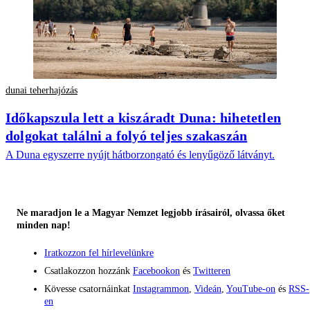
dunai teherhajózás
Időkapszula lett a kiszáradt Duna: hihetetlen
dolgokat találni a folyó teljes szakaszán
A Duna egyszerre nyújt hátborzongató és lenyűgöző látványt.
Ne maradjon le a Magyar Nemzet legjobb írásairól, olvassa őket
minden nap!
Iratkozzon fel hírlevelünkre
Csatlakozzon hozzánk
Facebookon
és
Twitteren
Kövesse csatornáinkat
Instagrammon
,
Videán
,
YouTube-on
és
RSS-
en