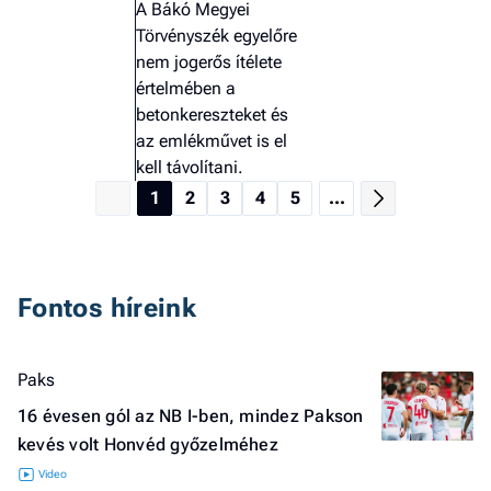
A Bákó Megyei
Törvényszék egyelőre
nem jogerős ítélete
értelmében a
betonkereszteket és
az emlékművet is el
kell távolítani.
1
2
3
4
5
...
Fontos híreink
Paks
16 évesen gól az NB I-ben, mindez Pakson
kevés volt Honvéd győzelméhez