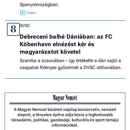
Spanyolországban.
DVSC
8
Debreceni balhé Dániában: az FC
Köbenhavn elnézést kér és
magyarázatot követel
Szamba a szaunában – így értékelte a dán sajtó a
csapatuk fölényes győzelmét a DVSC otthonában.
A Magyar Nemzet közéleti napilap konzervatív, nemzeti
alapról, a tényekre építve adja közre a legfontosabb
társadalmi, politikai, gazdasági, kulturális és sport témájú
információkat.