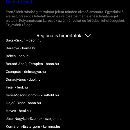
Portfóliónk minőségi tartalmat jelent minden olvasó számára. Egyedülálló
elérést, országos lefedettséget és változatos megjelenési lehetőséget
biztosít. Folyamatosan keressük az új irányokat és fejlődési lehetőségeket.
Ez jövőnk záloga.
Regionális hírportálok
Bács-Kiskun - baon.hu
Baranya - bama.hu
Békés - beol.hu
Borsod-Abaúj-Zemplén - boon.hu
Csongrád - delmagyar.hu
Dunaújváros - duol.hu
Fejér - feol.hu
Győr-Moson-Sopron - kisalfold.hu
Hajdú-Bihar - haon.hu
Heves - heol.hu
Jász-Nagykun-Szolnok - szoljon.hu
Komárom-Esztergom - kemma.hu