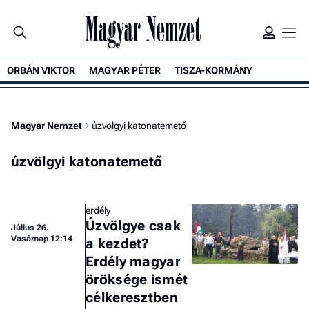
ORBÁN VIKTOR
MAGYAR PÉTER
TISZA-KORMÁNY
Magyar Nemzet
úzvölgyi katonatemető
úzvölgyi katonatemető
erdély
Úzvölgye csak
Július 26.
Vasárnap 12:14
a kezdet?
Erdély magyar
öröksége ismét
célkeresztben