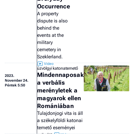
Occurrence
A property
dispute is also
behind the
events at the
military
cemetery in
Szeklerland.
úzvölgyi katonatemető
Mindennaposak
2023.
November 24.
a verbális
Péntek 5:50
merényletek a
magyarok ellen
Romániában
Tulajdonjogi vita is áll
a székelyföldi katonai
temető eseményei