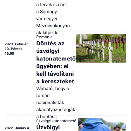
a tervek szerint
a Somogy
vármegyei
Mezőcsokonyán
alakítják ki.
Románia
Döntés az
2023.
Február
10. Péntek
úzvölgyi
16:08
katonatemető
ügyében: el
kell távolítani
a kereszteket
Várható, hogy a
román
nacionalisták
akadályozni fogják
a bontást.
úzvölgyi katonatemető
Úzvölgyi
2022.
Június 4.