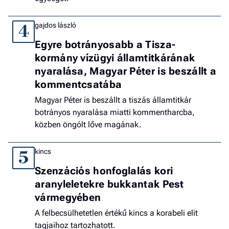
gajdos lászló
4
Egyre botrányosabb a Tisza-
kormány vízügyi államtitkárának
nyaralása, Magyar Péter is beszállt a
kommentcsatába
Magyar Péter is beszállt a tiszás államtitkár
botrányos nyaralása miatti kommentharcba,
közben öngólt lőve magának.
kincs
5
Szenzációs honfoglalás kori
aranyleletekre bukkantak Pest
vármegyében
A felbecsülhetetlen értékű kincs a korabeli elit
tagjaihoz tartozhatott.