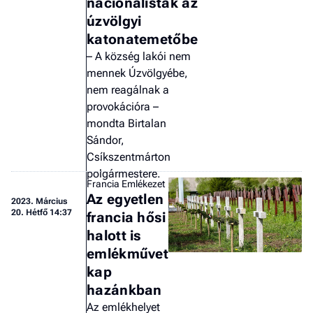
nacionalisták az
úzvölgyi
katonatemetőbe
– A község lakói nem
mennek Úzvölgyébe,
nem reagálnak a
provokációra –
mondta Birtalan
Sándor,
Csíkszentmárton
polgármestere.
Francia Emlékezet
Az egyetlen
2023.
Március
20. Hétfő 14:37
francia hősi
halott is
emlékművet
kap
hazánkban
Az emlékhelyet