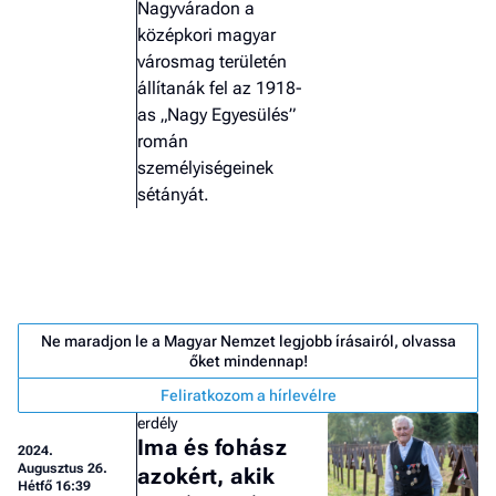
Nagyváradon a
középkori magyar
városmag területén
állítanák fel az 1918-
as „Nagy Egyesülés”
román
személyiségeinek
sétányát.
Ne maradjon le a Magyar Nemzet legjobb írásairól, olvassa
őket mindennap!
Feliratkozom a hírlevélre
Job
erdély
- he
Ima és fohász
vél
2024.
Augusztus 26.
azokért, akik
Hétfő 16:39
F