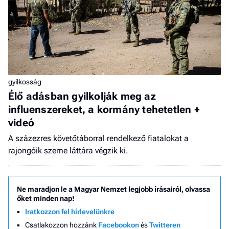
gyilkosság
Élő adásban gyilkolják meg az
influenszereket, a kormány tehetetlen +
videó
A százezres követőtáborral rendelkező fiatalokat a
rajongóik szeme láttára végzik ki.
Ne maradjon le a Magyar Nemzet legjobb írásairól, olvassa
őket minden nap!
Iratkozzon fel hírlevelünkre
Csatlakozzon hozzánk
Facebookon
és
Twitteren