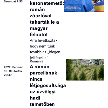
Szombat 7:53
katonatemető:
román
zászlóval
takarták le a
magyar
feliratot
Arra hivatkoztak,
hogy nem tűrik
tovább az „idegen
jelképeket”.
Románia
A román
2022.
Február
10. Csütörtök
parcellának
20:49
nincs
létjogosultsága
az úzvölgyi
hadi
temetőben