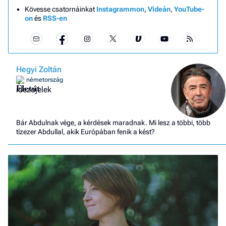
Kövesse csatornáinkat
Instagrammon
,
Videán
,
YouTube-
on
és
RSS-en
Hegyi Zoltán
németország
Életút
Bár Abdulnak vége, a kérdések maradnak. Mi lesz a többi, több
tízezer Abdullal, akik Európában fenik a kést?