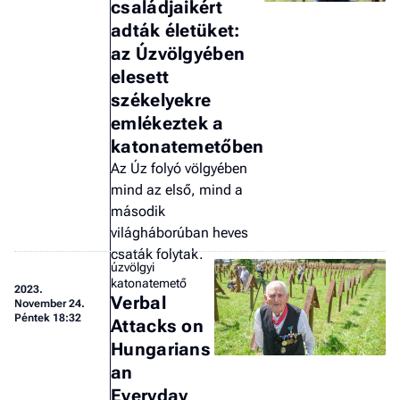
családjaikért
a 
adták életüket:
az Úzvölgyében
elesett
székelyekre
emlékeztek a
katonatemetőben
Az Úz folyó völgyében
mind az első, mind a
második
világháborúban heves
csaták folytak.
úzvölgyi
katonatemető
2023.
Verbal
November 24.
Péntek 18:32
Attacks on
Hungarians
an
Everyday