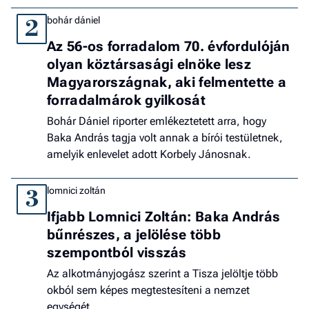
bohár dániel
2
Az 56-os forradalom 70. évfordulóján
olyan köztársasági elnöke lesz
Magyarországnak, aki felmentette a
forradalmárok gyilkosát
Bohár Dániel riporter emlékeztetett arra, hogy
Baka András tagja volt annak a bírói testületnek,
amelyik enlevelet adott Korbely Jánosnak.
lomnici zoltán
3
Ifjabb Lomnici Zoltán: Baka András
bűnrészes, a jelölése több
szempontból visszás
Az alkotmányjogász szerint a Tisza jelöltje több
okból sem képes megtestesíteni a nemzet
egységét.