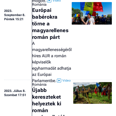
mögött.
Románia
Európai
2023.
Szeptember 8.
babérokra
Péntek 15:21
törne a
magyarellenes
román párt
A
magyarellenességéről
híres AUR a román
képviselők
egyharmadát adhatja
az Európai
Parlamentbe.
Románia
Újabb
2023.
Július 8.
Szombat 17:51
kereszteket
helyeztek ki
román