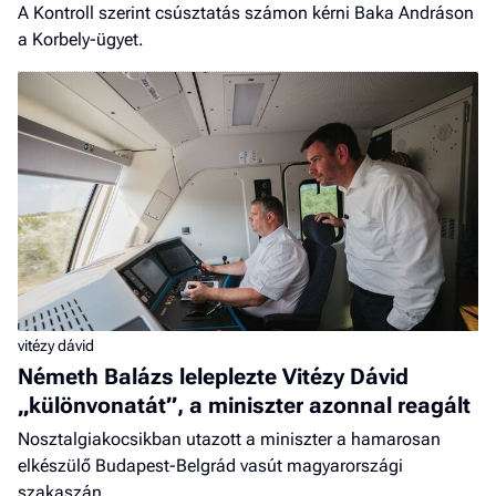
A Kontroll szerint csúsztatás számon kérni Baka Andráson
a Korbely-ügyet.
vitézy dávid
Németh Balázs leleplezte Vitézy Dávid
„különvonatát”, a miniszter azonnal reagált
Nosztalgiakocsikban utazott a miniszter a hamarosan
elkészülő Budapest-Belgrád vasút magyarországi
szakaszán.