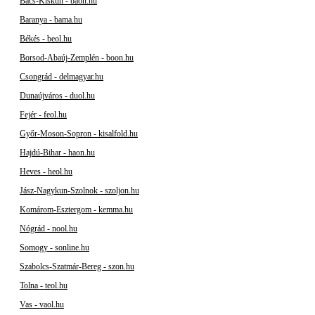
Bács-Kiskun - baon.hu
Baranya - bama.hu
Békés - beol.hu
Borsod-Abaúj-Zemplén - boon.hu
Csongrád - delmagyar.hu
Dunaújváros - duol.hu
Fejér - feol.hu
Győr-Moson-Sopron - kisalfold.hu
Hajdú-Bihar - haon.hu
Heves - heol.hu
Jász-Nagykun-Szolnok - szoljon.hu
Komárom-Esztergom - kemma.hu
Nógrád - nool.hu
Somogy - sonline.hu
Szabolcs-Szatmár-Bereg - szon.hu
Tolna - teol.hu
Vas - vaol.hu