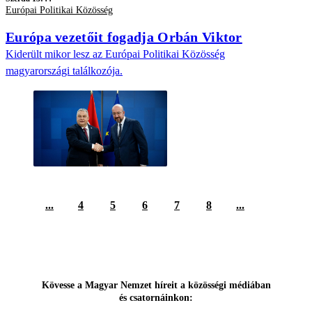
Európai Politikai Közösség
Európa vezetőit fogadja Orbán Viktor
Kiderült mikor lesz az Európai Politikai Közösség
magyarországi találkozója.
...
4
5
6
7
8
...
Kövesse a Magyar Nemzet híreit a közösségi médiában
és csatornáinkon: