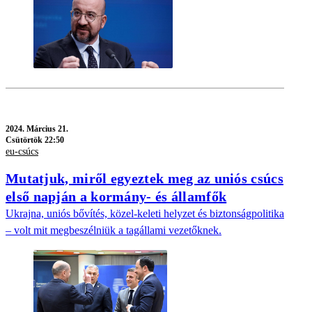
2024.
Március 21.
Csütörtök 22:50
eu-csúcs
Mutatjuk, miről egyeztek meg az uniós csúcs
első napján a kormány- és államfők
Ukrajna, uniós bővítés, közel-keleti helyzet és biztonságpolitika
– volt mit megbeszélniük a tagállami vezetőknek.