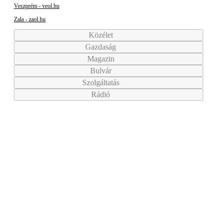
Veszprém - veol.hu
Zala - zaol.hu
Közélet
Gazdaság
Magazin
Bulvár
Szolgáltatás
Rádió