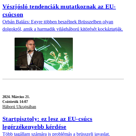
Vészjósló tendenciák mutatkoznak az EU-
csúcson
Orbán Balázs: Egyre többen beszélnek Brüsszelben olyan
dolgokról, amik a harmadik világháború kitörését kockáztatják.
2024.
Március 21.
Csütörtök 14:07
Háború Ukrajnában
Startpisztoly: ez lesz az EU-csúcs
legérzékenyebb kérdése
Több tagállam számára is problémás a brüsszeli javaslat.