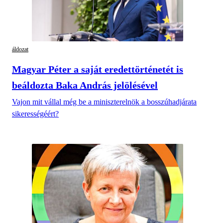
áldozat
Magyar Péter a saját eredettörténetét is
beáldozta Baka András jelölésével
Vajon mit vállal még be a miniszterelnök a bosszúhadjárata
sikerességéért?