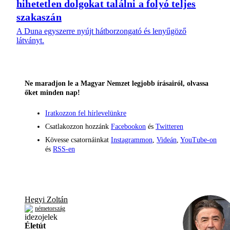
hihetetlen dolgokat találni a folyó teljes
szakaszán
A Duna egyszerre nyújt hátborzongató és lenyűgöző
látványt.
Ne maradjon le a Magyar Nemzet legjobb írásairól, olvassa
őket minden nap!
Iratkozzon fel hírlevelünkre
Csatlakozzon hozzánk
Facebookon
és
Twitteren
Kövesse csatornáinkat
Instagrammon
,
Videán
,
YouTube-on
és
RSS-en
Hegyi Zoltán
németország
Életút