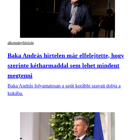
alkotmánybíróság
Baka András hirtelen már elfelejtette, hogy
szerinte kétharmaddal sem lehet mindent
megtenni
Baka András folyamatosan a saját korábbi szavait dobja a
kukába.