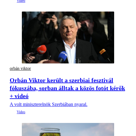
orbán viktor
Orbán Viktor került a szerbiai fesztivál
fókuszába, sorban álltak a közös fotót kérők
+ videó
A volt miniszterelnök Szerbiában nyaral.