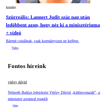
kormány
Szürreális: Lannert Judit száz nap után
ledöbbent azon, hogy néz ki a minisztériuma
+ videó
Bármit csinálnak, csak kormányozni ne kelljen.
Fontos híreink
vitézy dávid
Németh Balázs leleplezte Vitézy Dávid „különvonatát”, a
miniszter azonnal reagált