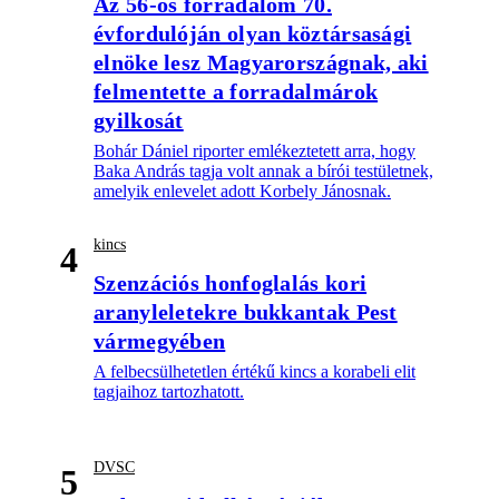
Az 56-os forradalom 70.
évfordulóján olyan köztársasági
elnöke lesz Magyarországnak, aki
felmentette a forradalmárok
gyilkosát
Bohár Dániel riporter emlékeztetett arra, hogy
Baka András tagja volt annak a bírói testületnek,
amelyik enlevelet adott Korbely Jánosnak.
kincs
4
Szenzációs honfoglalás kori
aranyleletekre bukkantak Pest
vármegyében
A felbecsülhetetlen értékű kincs a korabeli elit
tagjaihoz tartozhatott.
DVSC
5