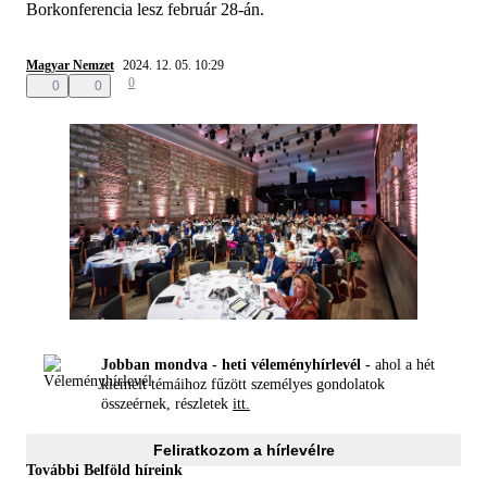
Borkonferencia lesz február 28-án.
Magyar Nemzet
2024. 12. 05. 10:29
0
0
0
Jobban mondva - heti véleményhírlevél -
ahol a hét
kiemelt témáihoz fűzött személyes gondolatok
összeérnek, részletek
itt.
Feliratkozom a hírlevélre
További Belföld híreink