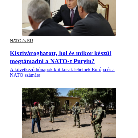
NATO és EU
Kiszivároghatott, hol és mikor készül
megtámadni a NATO-t Putyin?
A következő hónapok kritikusak lehetnek Európa és a
NATO számára.