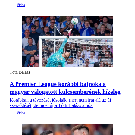
Tóth Balázs
A Premier League korábbi bajnoka a
magyar válogatott kulcsemberének hízeleg
Korábban a távozását jósolták, mert nem írta alá az új
szerződését, de most újra Tóth Balázs a hős.