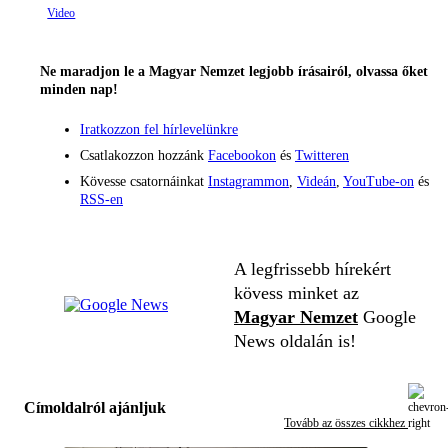
Ne maradjon le a Magyar Nemzet legjobb írásairól, olvassa őket
minden nap!
Iratkozzon fel hírlevelünkre
Csatlakozzon hozzánk
Facebookon
és
Twitteren
Kövesse csatornáinkat
Instagrammon
,
Videán
,
YouTube-on
és
RSS-en
A legfrissebb hírekért
kövess minket az
Magyar Nemzet
Google
News oldalán is!
Címoldalról ajánljuk
Tovább az összes cikkhez