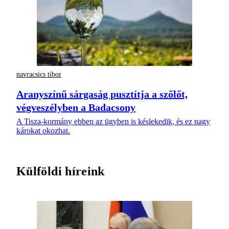
navracsics tibor
Aranyszínű sárgaság pusztítja a szőlőt,
végveszélyben a Badacsony
A Tisza-kormány ebben az ügyben is késlekedik, és ez nagy
károkat okozhat.
Külföldi híreink