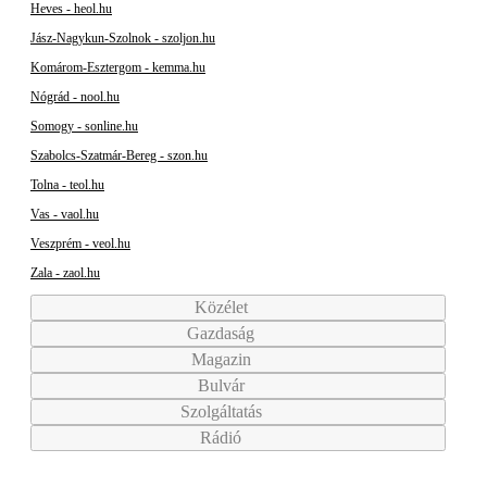
Heves - heol.hu
Jász-Nagykun-Szolnok - szoljon.hu
Komárom-Esztergom - kemma.hu
Nógrád - nool.hu
Somogy - sonline.hu
Szabolcs-Szatmár-Bereg - szon.hu
Tolna - teol.hu
Vas - vaol.hu
Veszprém - veol.hu
Zala - zaol.hu
Közélet
Gazdaság
Magazin
Bulvár
Szolgáltatás
Rádió