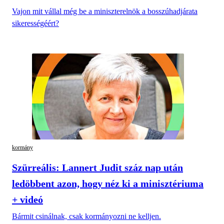
Vajon mit vállal még be a miniszterelnök a bosszúhadjárata
sikerességéért?
kormány
Szürreális: Lannert Judit száz nap után
ledöbbent azon, hogy néz ki a minisztériuma
+ videó
Bármit csinálnak, csak kormányozni ne kelljen.