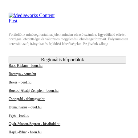
Portfóliónk minőségi tartalmat jelent minden olvasó számára. Egyedülálló elérést,
országos lefedettséget és változatos megjelenési lehetőséget biztosít. Folyamatosan
keressük az új irányokat és fejlődési lehetőségeket. Ez jövőnk záloga.
Regionális hírportálok
Bács-Kiskun - baon.hu
Baranya - bama.hu
Békés - beol.hu
Borsod-Abaúj-Zemplén - boon.hu
Csongrád - delmagyar.hu
Dunaújváros - duol.hu
Fejér - feol.hu
Győr-Moson-Sopron - kisalfold.hu
Hajdú-Bihar - haon.hu