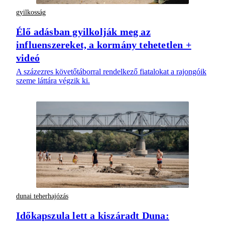
gyilkosság
Élő adásban gyilkolják meg az
influenszereket, a kormány tehetetlen +
videó
A százezres követőtáborral rendelkező fiatalokat a rajongóik
szeme láttára végzik ki.
dunai teherhajózás
Időkapszula lett a kiszáradt Duna: