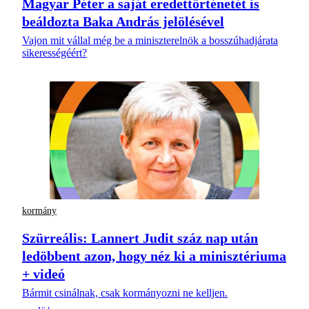
Magyar Péter a saját eredettörténetét is
beáldozta Baka András jelölésével
Vajon mit vállal még be a miniszterelnök a bosszúhadjárata
sikerességéért?
kormány
Szürreális: Lannert Judit száz nap után
ledöbbent azon, hogy néz ki a minisztériuma
+ videó
Bármit csinálnak, csak kormányozni ne kelljen.