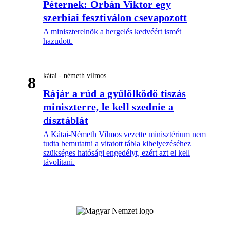
Péternek: Orbán Viktor egy
szerbiai fesztiválon csevapozott
A miniszterelnök a hergelés kedvéért ismét
hazudott.
kátai - németh vilmos
8
Rájár a rúd a gyűlölködő tiszás
miniszterre, le kell szednie a
dísztáblát
A Kátai-Németh Vilmos vezette minisztérium nem
tudta bemutatni a vitatott tábla kihelyezéséhez
szükséges hatósági engedélyt, ezért azt el kell
távolítani.