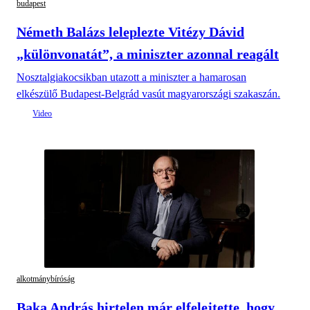
budapest
Németh Balázs leleplezte Vitézy Dávid
„különvonatát”, a miniszter azonnal reagált
Nosztalgiakocsikban utazott a miniszter a hamarosan
elkészülő Budapest-Belgrád vasút magyarországi szakaszán.
alkotmánybíróság
Baka András hirtelen már elfelejtette, hogy