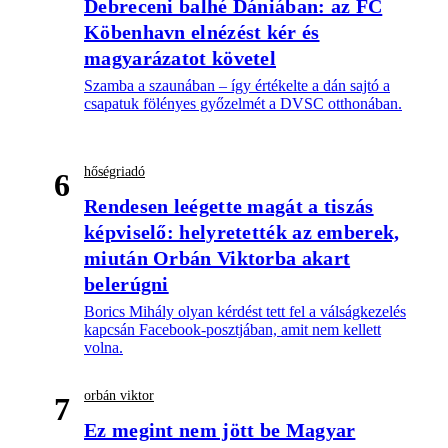
Debreceni balhé Dániában: az FC
Köbenhavn elnézést kér és
magyarázatot követel
Szamba a szaunában – így értékelte a dán sajtó a
csapatuk fölényes győzelmét a DVSC otthonában.
hőségriadó
6
Rendesen leégette magát a tiszás
képviselő: helyretették az emberek,
miután Orbán Viktorba akart
belerúgni
Borics Mihály olyan kérdést tett fel a válságkezelés
kapcsán Facebook-posztjában, amit nem kellett
volna.
orbán viktor
7
Ez megint nem jött be Magyar