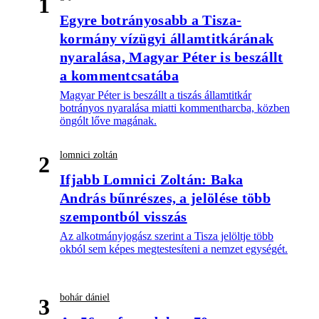
1
Egyre botrányosabb a Tisza-
kormány vízügyi államtitkárának
nyaralása, Magyar Péter is beszállt
a kommentcsatába
Magyar Péter is beszállt a tiszás államtitkár
botrányos nyaralása miatti kommentharcba, közben
öngólt lőve magának.
lomnici zoltán
2
Ifjabb Lomnici Zoltán: Baka
András bűnrészes, a jelölése több
szempontból visszás
Az alkotmányjogász szerint a Tisza jelöltje több
okból sem képes megtestesíteni a nemzet egységét.
bohár dániel
3