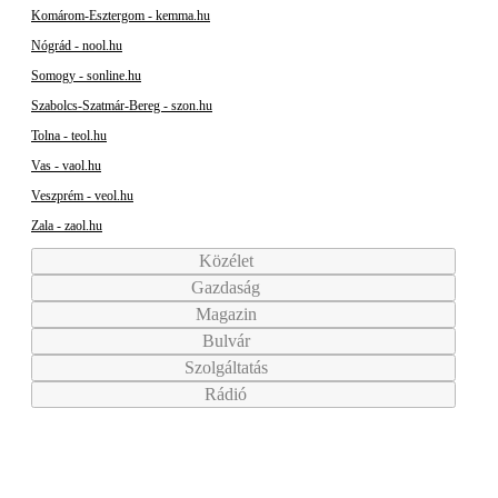
Komárom-Esztergom - kemma.hu
Nógrád - nool.hu
Somogy - sonline.hu
Szabolcs-Szatmár-Bereg - szon.hu
Tolna - teol.hu
Vas - vaol.hu
Veszprém - veol.hu
Zala - zaol.hu
Közélet
Gazdaság
Magazin
Bulvár
Szolgáltatás
Rádió