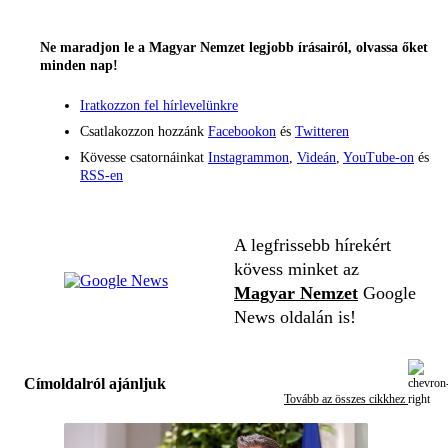
Ne maradjon le a Magyar Nemzet legjobb írásairól, olvassa őket
minden nap!
Iratkozzon fel hírlevelünkre
Csatlakozzon hozzánk
Facebookon
és
Twitteren
Kövesse csatornáinkat
Instagrammon
,
Videán
,
YouTube-on
és
RSS-en
A legfrissebb hírekért
kövess minket az
Magyar Nemzet
Google
News oldalán is!
Címoldalról ajánljuk
Tovább az összes cikkhez