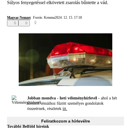
Súlyos fenyegetéssel elkövetett zsarolás bűntette a vád.
Magyar Nemzet
Forrás: Kemma
2024. 12. 15. 17:18
0
0
0
Jobban mondva - heti véleményhírlevél -
ahol a hét
kiemelt témáihoz fűzött személyes gondolatok
összeérnek, részletek
itt.
Feliratkozom a hírlevélre
További Belföld híreink