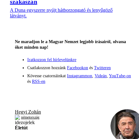
szakaszán
A Duna egyszerre nyújt hátborzongató és lenyűgöző
látványt.
Ne maradjon le a Magyar Nemzet legjobb írásairól, olvassa
őket minden nap!
Iratkozzon fel hírlevelünkre
Csatlakozzon hozzánk
Facebookon
és
Twitteren
Kövesse csatornáinkat
Instagrammon
,
Videán
,
YouTube-on
és
RSS-en
Hegyi Zoltán
németország
Életút