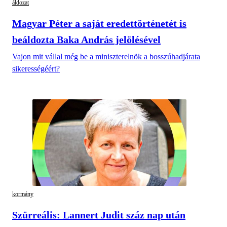
áldozat
Magyar Péter a saját eredettörténetét is
beáldozta Baka András jelölésével
Vajon mit vállal még be a miniszterelnök a bosszúhadjárata
sikerességéért?
kormány
Szürreális: Lannert Judit száz nap után