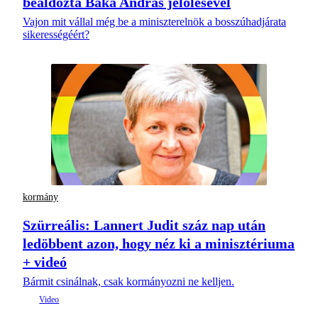
beáldozta Baka András jelölésével
Vajon mit vállal még be a miniszterelnök a bosszúhadjárata
sikerességéért?
kormány
Szürreális: Lannert Judit száz nap után
ledöbbent azon, hogy néz ki a minisztériuma
+ videó
Bármit csinálnak, csak kormányozni ne kelljen.