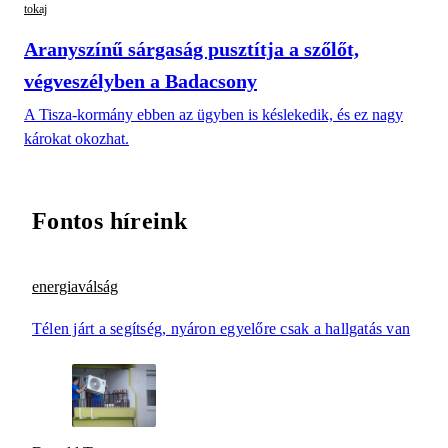
tokaj
Aranyszínű sárgaság pusztítja a szőlőt,
végveszélyben a Badacsony
A Tisza-kormány ebben az ügyben is késlekedik, és ez nagy
károkat okozhat.
Fontos híreink
energiaválság
Télen járt a segítség, nyáron egyelőre csak a hallgatás van