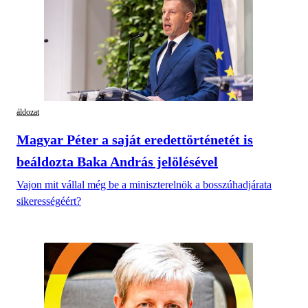
áldozat
Magyar Péter a saját eredettörténetét is
beáldozta Baka András jelölésével
Vajon mit vállal még be a miniszterelnök a bosszúhadjárata
sikerességéért?