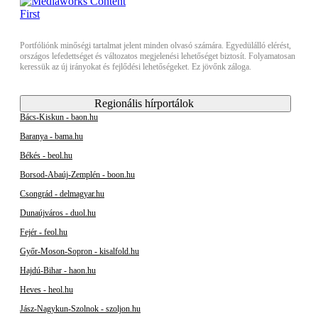
Portfóliónk minőségi tartalmat jelent minden olvasó számára. Egyedülálló elérést,
országos lefedettséget és változatos megjelenési lehetőséget biztosít. Folyamatosan
keressük az új irányokat és fejlődési lehetőségeket. Ez jövőnk záloga.
Regionális hírportálok
Bács-Kiskun - baon.hu
Baranya - bama.hu
Békés - beol.hu
Borsod-Abaúj-Zemplén - boon.hu
Csongrád - delmagyar.hu
Dunaújváros - duol.hu
Fejér - feol.hu
Győr-Moson-Sopron - kisalfold.hu
Hajdú-Bihar - haon.hu
Heves - heol.hu
Jász-Nagykun-Szolnok - szoljon.hu