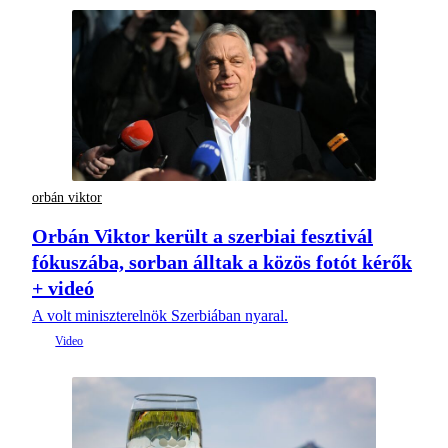
orbán viktor
Orbán Viktor került a szerbiai fesztivál
fókuszába, sorban álltak a közös fotót kérők
+ videó
A volt miniszterelnök Szerbiában nyaral.