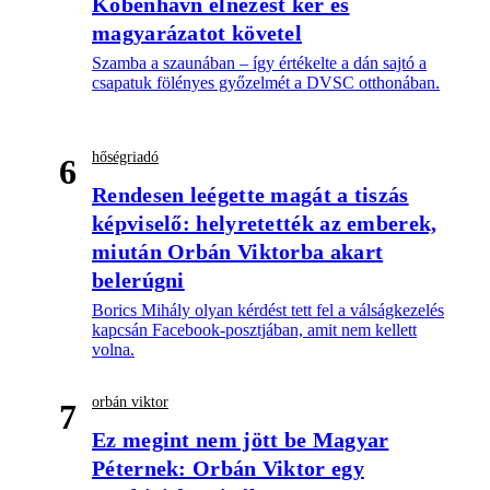
Köbenhavn elnézést kér és
magyarázatot követel
Szamba a szaunában – így értékelte a dán sajtó a
csapatuk fölényes győzelmét a DVSC otthonában.
hőségriadó
6
Rendesen leégette magát a tiszás
képviselő: helyretették az emberek,
miután Orbán Viktorba akart
belerúgni
Borics Mihály olyan kérdést tett fel a válságkezelés
kapcsán Facebook-posztjában, amit nem kellett
volna.
orbán viktor
7
Ez megint nem jött be Magyar
Péternek: Orbán Viktor egy