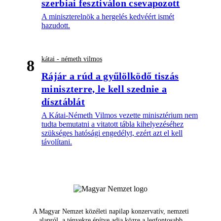
szerbiai fesztiválon csevapozott
A miniszterelnök a hergelés kedvéért ismét
hazudott.
kátai - németh vilmos
8
Rájár a rúd a gyűlölködő tiszás
miniszterre, le kell szednie a
dísztáblát
A Kátai-Németh Vilmos vezette minisztérium nem
tudta bemutatni a vitatott tábla kihelyezéséhez
szükséges hatósági engedélyt, ezért azt el kell
távolítani.
A Magyar Nemzet közéleti napilap konzervatív, nemzeti
alapról, a tényekre építve adja közre a legfontosabb