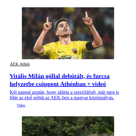
AEK Athén
Vitális Milán góllal debütált, és furcsa
helyzetbe csöppent Athénban + videó
Két nappal azután, hogy aláírta a szerződését, már meg is
lőtte az első gólját az AEK-ben a magyar középpályás.