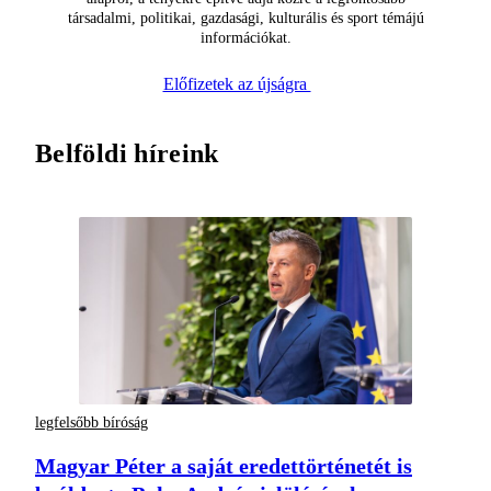
társadalmi, politikai, gazdasági, kulturális és sport témájú
információkat.
Előfizetek az újságra
Belföldi híreink
legfelsőbb bíróság
Magyar Péter a saját eredettörténetét is