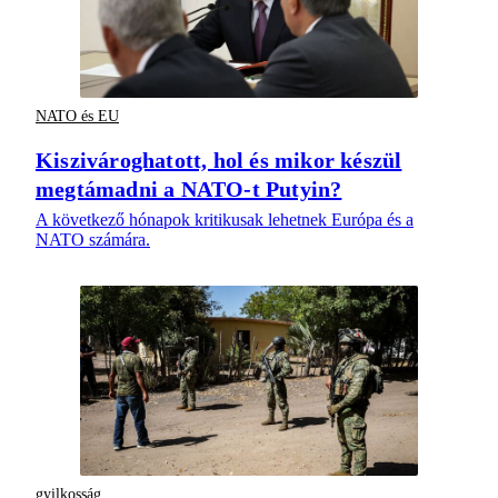
NATO és EU
Kiszivároghatott, hol és mikor készül
megtámadni a NATO-t Putyin?
A következő hónapok kritikusak lehetnek Európa és a
NATO számára.
gyilkosság