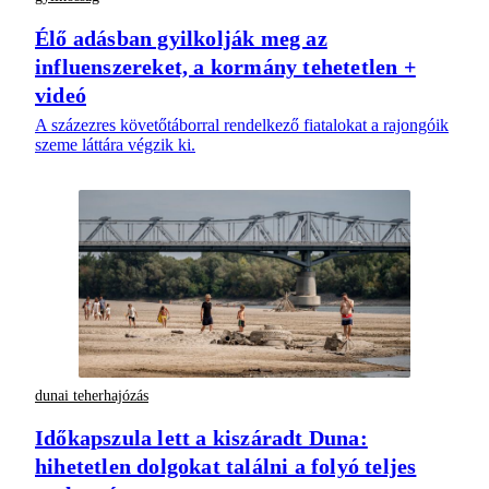
Élő adásban gyilkolják meg az
influenszereket, a kormány tehetetlen +
videó
A százezres követőtáborral rendelkező fiatalokat a rajongóik
szeme láttára végzik ki.
dunai teherhajózás
Időkapszula lett a kiszáradt Duna:
hihetetlen dolgokat találni a folyó teljes