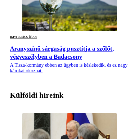
navracsics tibor
Aranyszínű sárgaság pusztítja a szőlőt,
végveszélyben a Badacsony
A Tisza-kormány ebben az ügyben is késlekedik, és ez nagy
károkat okozhat.
Külföldi híreink