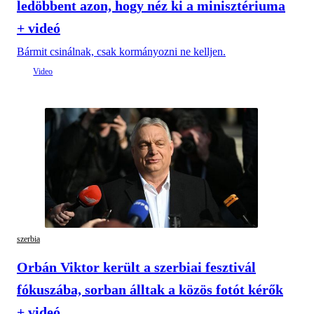
ledöbbent azon, hogy néz ki a minisztériuma
+ videó
Bármit csinálnak, csak kormányozni ne kelljen.
szerbia
Orbán Viktor került a szerbiai fesztivál
fókuszába, sorban álltak a közös fotót kérők
+ videó