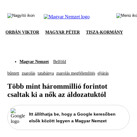
ORBÁN VIKTOR
MAGYAR PÉTER
TISZA-KORMÁNY
Magyar Nemzet
Belföld
bűntett
zsarolás
tatabánya
zsarolás megfélemlítés
eljárás
Több mint hárommillió forintot
csaltak ki a nők az áldozatuktól
Itt állíthatja be, hogy a Google keresőben
elsők között legyen a Magyar Nemzet