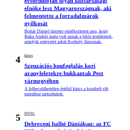
évfordulóján olyan köztársasági
elnöke lesz Magyarországnak, aki
felmentette a forradalmárok
gyilkosát
Bohár Dániel riporter emlékeztetett arra, hogy
Baka András tagja volt annak a bírói testületnek,
amelyik enlevelet adott Korbely Jánosnak.
kincs
4
Szenzációs honfoglalás kori
aranyleletekre bukkantak Pest
vármegyében
A felbecsülhetetlen értékű kincs a korabeli elit
tagjaihoz tartozhatott.
DVSC
5
Debreceni balhé Dániában: az FC