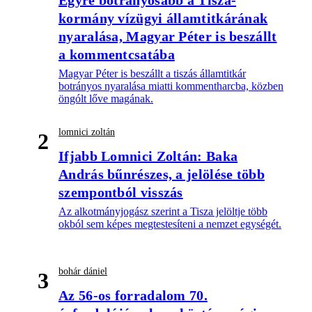
Egyre botrányosabb a Tisza-
kormány vízügyi államtitkárának
nyaralása, Magyar Péter is beszállt
a kommentcsatába
Magyar Péter is beszállt a tiszás államtitkár
botrányos nyaralása miatti kommentharcba, közben
öngólt lőve magának.
lomnici zoltán
2
Ifjabb Lomnici Zoltán: Baka
András bűnrészes, a jelölése több
szempontból visszás
Az alkotmányjogász szerint a Tisza jelöltje több
okból sem képes megtestesíteni a nemzet egységét.
bohár dániel
3
Az 56-os forradalom 70.