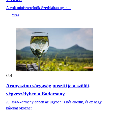
A volt miniszterelnök Szerbiában nyaral.
tokaj
Aranyszínű sárgaság pusztítja a szőlőt,
végveszélyben a Badacsony
A Tisza-kormány ebben az ügyben is késlekedik, és ez nagy
károkat okozhat.