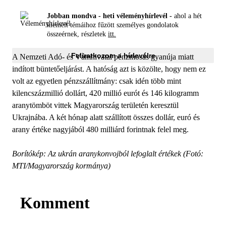
Jobban mondva - heti véleményhírlevél -
ahol a hét
kiemelt témáihoz fűzött személyes gondolatok
összeérnek, részletek
itt.
Feliratkozom a hírlevélre
A Nemzeti Adó- és Vámhivatal pénzmosás gyanúja miatt
indított büntetőeljárást. A hatóság azt is közölte, hogy nem ez
volt az egyetlen pénzszállítmány: csak idén több mint
kilencszázmillió dollárt, 420 millió eurót és 146 kilogramm
aranytömböt vittek Magyarország területén keresztül
Ukrajnába. A két hónap alatt szállított összes dollár, euró és
arany értéke nagyjából 480 milliárd forintnak felel meg.
Borítókép: Az ukrán aranykonvojból lefoglalt értékek (Fotó:
MTI/Magyarország kormánya)
Komment