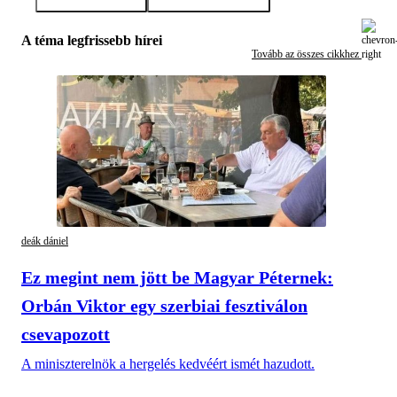
A téma legfrissebb hírei
Tovább az összes cikkhez
deák dániel
Ez megint nem jött be Magyar Péternek:
Orbán Viktor egy szerbiai fesztiválon
csevapozott
A miniszterelnök a hergelés kedvéért ismét hazudott.