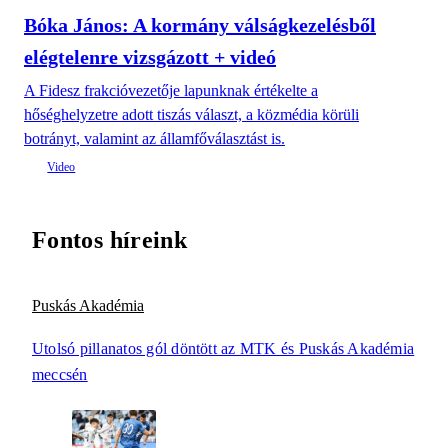
Bóka János: A kormány válságkezelésből
elégtelenre vizsgázott + videó
A Fidesz frakcióvezetője lapunknak értékelte a
hőséghelyzetre adott tiszás választ, a közmédia körüli
botrányt, valamint az államfőválasztást is.
Fontos híreink
Puskás Akadémia
Utolsó pillanatos gól döntött az MTK és Puskás Akadémia
meccsén