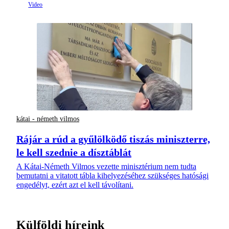
kátai - németh vilmos
Rájár a rúd a gyűlölködő tiszás miniszterre,
le kell szednie a dísztáblát
A Kátai-Németh Vilmos vezette minisztérium nem tudta
bemutatni a vitatott tábla kihelyezéséhez szükséges hatósági
engedélyt, ezért azt el kell távolítani.
Külföldi híreink