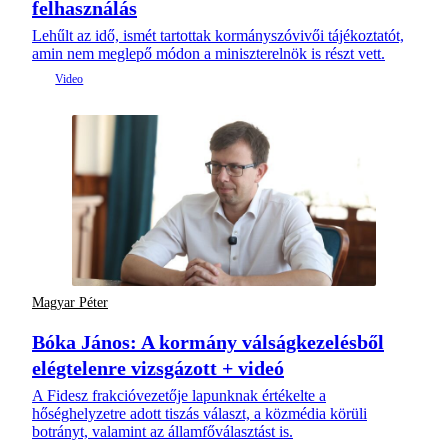
felhasználás
Lehűlt az idő, ismét tartottak kormányszóvivői tájékoztatót,
amin nem meglepő módon a miniszterelnök is részt vett.
Magyar Péter
Bóka János: A kormány válságkezelésből
elégtelenre vizsgázott + videó
A Fidesz frakcióvezetője lapunknak értékelte a
hőséghelyzetre adott tiszás választ, a közmédia körüli
botrányt, valamint az államfőválasztást is.