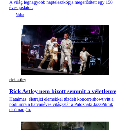
A világ legnagyobb napteleszkópja megerősített egy 150
éves jóslatot.
rick astley
Rick Astley nem bízott semmit a véletlenre
Hatalmas, életrajzi elemekkel tűzdelt koncert-showt vitt a
pódiumra a hatvanéves világsztár a Paloznaki JazzPiknik
első napján.