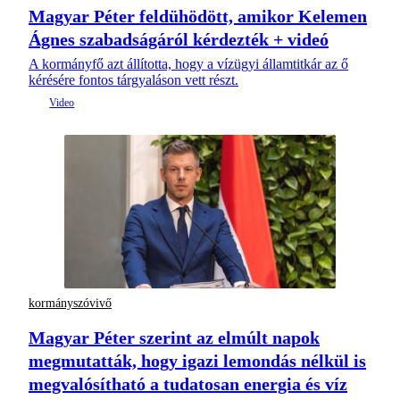
Magyar Péter feldühödött, amikor Kelemen
Ágnes szabadságáról kérdezték + videó
A kormányfő azt állította, hogy a vízügyi államtitkár az ő
kérésére fontos tárgyaláson vett részt.
kormányszóvivő
Magyar Péter szerint az elmúlt napok
megmutatták, hogy igazi lemondás nélkül is
megvalósítható a tudatosan energia és víz