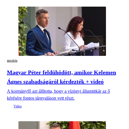
ausztria
Magyar Péter feldühödött, amikor Kelemen
Ágnes szabadságáról kérdezték + videó
A kormányfő azt állította, hogy a vízügyi államtitkár az ő
kérésére fontos tárgyaláson vett részt.