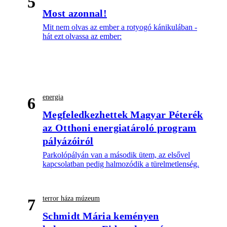
5
Most azonnal!
Mit nem olvas az ember a rotyogó kánikulában -
hát ezt olvassa az ember:
energia
6
Megfeledkezhettek Magyar Péterék
az Otthoni energiatároló program
pályázóiról
Parkolópályán van a második ütem, az elsővel
kapcsolatban pedig halmozódik a türelmetlenség.
terror háza múzeum
7
Schmidt Mária keményen