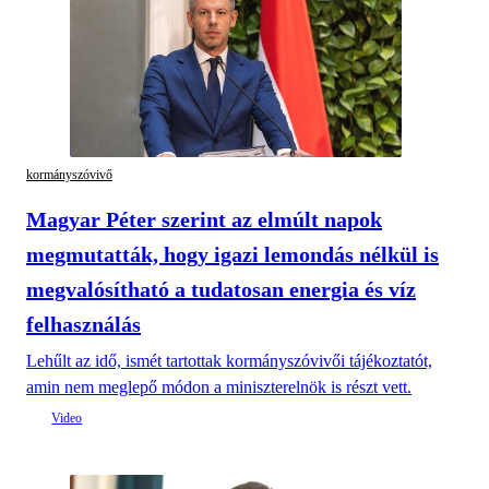
kormányszóvivő
Magyar Péter szerint az elmúlt napok
megmutatták, hogy igazi lemondás nélkül is
megvalósítható a tudatosan energia és víz
felhasználás
Lehűlt az idő, ismét tartottak kormányszóvivői tájékoztatót,
amin nem meglepő módon a miniszterelnök is részt vett.