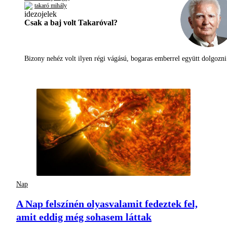
takaró mihály
Csak a baj volt Takaróval?
Bizony nehéz volt ilyen régi vágású, bogaras emberrel együtt dolgoz
Nap
A Nap felszínén olyasvalamit fedeztek fel,
amit eddig még sohasem láttak