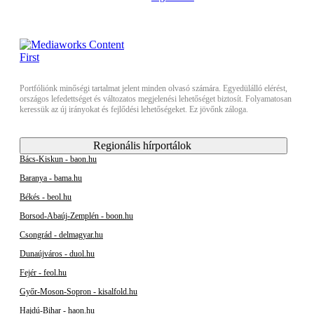
Portfóliónk minőségi tartalmat jelent minden olvasó számára. Egyedülálló elérést,
országos lefedettséget és változatos megjelenési lehetőséget biztosít. Folyamatosan
keressük az új irányokat és fejlődési lehetőségeket. Ez jövőnk záloga.
Regionális hírportálok
Bács-Kiskun - baon.hu
Baranya - bama.hu
Békés - beol.hu
Borsod-Abaúj-Zemplén - boon.hu
Csongrád - delmagyar.hu
Dunaújváros - duol.hu
Fejér - feol.hu
Győr-Moson-Sopron - kisalfold.hu
Hajdú-Bihar - haon.hu