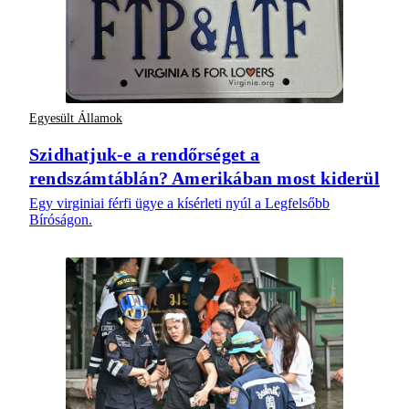
Egyesült Államok
Szidhatjuk-e a rendőrséget a
rendszámtáblán? Amerikában most kiderül
Egy virginiai férfi ügye a kísérleti nyúl a Legfelsőbb
Bíróságon.