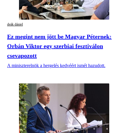
deák dániel
Ez megint nem jött be Magyar Péternek:
Orbán Viktor egy szerbiai fesztiválon
csevapozott
A miniszterelnök a hergelés kedvéért ismét hazudott.