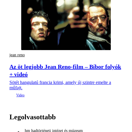
jean reno
Az öt legjobb Jean Reno-film – Bíbor folyók
+ videó
Sötét hangulatú francia krimi, amely új szintre emelte a
műfajt.
Legolvasottabb
hm hadtörténeti intézet és múzeum