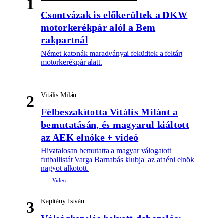
1
Csontvázak is előkerültek a DKW
motorkerékpár alól a Bem
rakpartnál
Német katonák maradványai feküdtek a feltárt
motorkerékpár alatt.
Vitális Milán
2
Félbeszakította Vitális Milánt a
bemutatásán, és magyarul kiáltott
az AEK elnöke + videó
Hivatalosan bemutatta a magyar válogatott
futballistát Varga Barnabás klubja, az athéni elnök
nagyot alkotott.
Kapitány István
3
Válságkezelés helyett dobozolás: