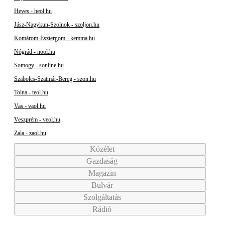
Heves - heol.hu
Jász-Nagykun-Szolnok - szoljon.hu
Komárom-Esztergom - kemma.hu
Nógrád - nool.hu
Somogy - sonline.hu
Szabolcs-Szatmár-Bereg - szon.hu
Tolna - teol.hu
Vas - vaol.hu
Veszprém - veol.hu
Zala - zaol.hu
Közélet
Gazdaság
Magazin
Bulvár
Szolgáltatás
Rádió