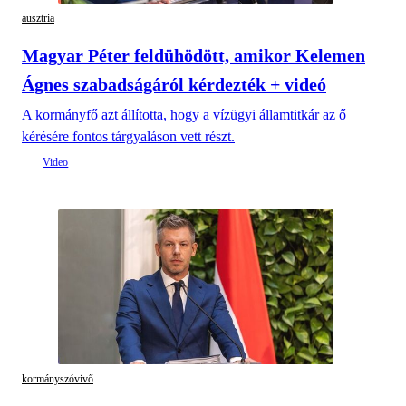
ausztria
Magyar Péter feldühödött, amikor Kelemen
Ágnes szabadságáról kérdezték + videó
A kormányfő azt állította, hogy a vízügyi államtitkár az ő
kérésére fontos tárgyaláson vett részt.
kormányszóvivő