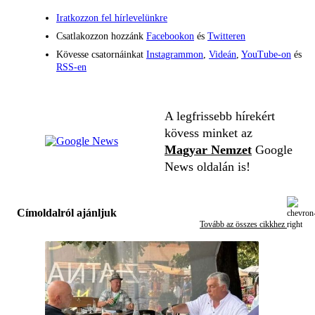
Iratkozzon fel hírlevelünkre
Csatlakozzon hozzánk
Facebookon
és
Twitteren
Kövesse csatornáinkat
Instagrammon
,
Videán
,
YouTube-on
és
RSS-en
A legfrissebb hírekért
kövess minket az
Magyar Nemzet
Google
News oldalán is!
Címoldalról ajánljuk
Tovább az összes cikkhez