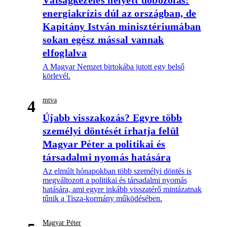
energiakrízis dúl az országban, de
Kapitány István minisztériumában
sokan egész mással vannak
elfoglalva
A Magyar Nemzet birtokába jutott egy belső
körlevél.
mtva
4
Újabb visszakozás? Egyre több
személyi döntését írhatja felül
Magyar Péter a politikai és
társadalmi nyomás hatására
Az elmúlt hónapokban több személyi döntés is
megváltozott a politikai és társadalmi nyomás
hatására, ami egyre inkább visszatérő mintázatnak
tűnik a Tisza-kormány működésében.
Magyar Péter