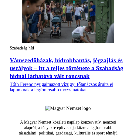
Szabadság híd
Vámszedőházak, hídrobbantás, jégzajlás és
uszályok – itt a teljes története a Szabadság
hídnál láthatóvá vált roncsnak
Tóth Ferenc nyugalmazott vízügyi főtanácsos árulta el
lapunknak a legfontosabb mozzanatokat.
A Magyar Nemzet közéleti napilap konzervatív, nemzeti
alapról, a tényekre építve adja közre a legfontosabb
társadalmi, politikai, gazdasági, kulturális és sport témájú