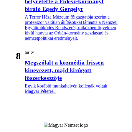
helyretette a Fidesz-kormányt
bíráló Egedy Gergelyt
A Terror Háza Múzeum főigazgatója szerint a
professzor valótlan állításokkal támadta a Nemzeti
Együttműködés Rendszerét, miközben figyelmen
kívül hagyta az Orbán-kormány gazdasági és
nemzetpolitikai eredményeit.
hír tv
8
Megszólalt a közmédia frissen
kinevezett, majd kirúgott
főszerkesztője
Egyik korábbi munkahelyén kollégák voltak
Magyar Péterrel.