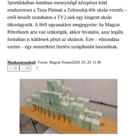
Sporttáskában hatalmas mennyiségű készpénzt küld
rendszeresen a Tisza Pártnak a Zelenszkij-féle ukrán vezetés –
erről beszélt szombaton a TV2-nek egy kiugrott ukrán
titkosügynök. A férfi ugyanakkor megjegyezte: ha Magyar
Péteréknek arra van szükségük, akkor hivatalos, azaz legális
formában is küldenek pénzt az ukránok. Erre – elmondása
szerint – egy nemzetközi fizetési szolgáltatást használnak.
Munkatársunktól
Forrás: Magyar Nemzet
2026. 03. 29. 11:48
0
0
0