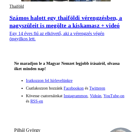
Thaiföld
Számos halott egy thaiföldi vérengzésben, a
nagyszüleit is megölte a kiskamasz + videó
Egy 14 éves fiú az elkövető, aki a vérengzés végén
öngyilkos lett.
Ne maradjon le a Magyar Nemzet legjobb írásairól, olvassa
őket minden nap!
Iratkozzon fel hírlevelünkre
Csatlakozzon hozzánk
Facebookon
és
Twitteren
Kövesse csatornáinkat
Instagrammon
,
Videán
,
YouTube-on
és
RSS-en
Pilhál György