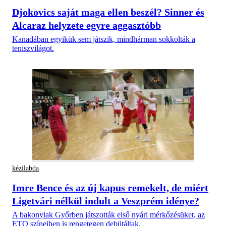
Djokovics saját maga ellen beszél? Sinner és
Alcaraz helyzete egyre aggasztóbb
Kanadában egyikük sem játszik, mindhárman sokkolták a
teniszvilágot.
kézilabda
Imre Bence és az új kapus remekelt, de miért
Ligetvári nélkül indult a Veszprém idénye?
A bakonyiak Győrben játszották első nyári mérkőzésüket, az
ETO színeiben is rengetegen debütáltak.