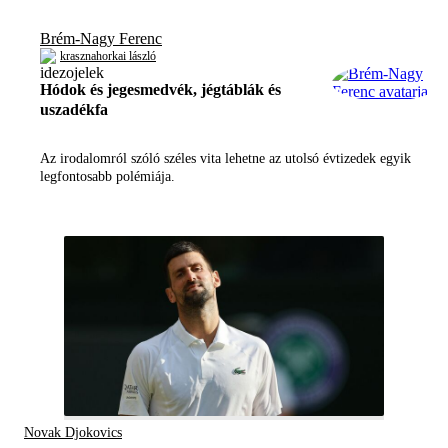
Brém-Nagy Ferenc
krasznahorkai lászló
Hódok és jegesmedvék, jégtáblák és
uszadékfa
Az irodalomról szóló széles vita lehetne az utolsó évtizedek egyik
legfontosabb polémiája.
Novak Djokovics