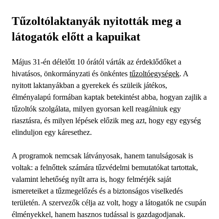
Tűzoltólaktanyák nyitották meg a
látogatók előtt a kapuikat
Május 31-én délelőtt 10 órától várták az érdeklődőket a
hivatásos, önkormányzati és önkéntes
tűzoltóegységek
. A
nyitott laktanyákban a gyerekek és szüleik játékos,
élményalapú formában kaptak betekintést abba, hogyan zajlik a
tűzoltók szolgálata, milyen gyorsan kell reagálniuk egy
riasztásra, és milyen lépések előzik meg azt, hogy egy egység
elinduljon egy káresethez.
A programok nemcsak látványosak, hanem tanulságosak is
voltak: a felnőttek számára tűzvédelmi bemutatókat tartottak,
valamint lehetőség nyílt arra is, hogy felmérjék saját
ismereteiket a tűzmegelőzés és a biztonságos viselkedés
területén. A szervezők célja az volt, hogy a látogatók ne csupán
élményekkel, hanem hasznos tudással is gazdagodjanak.