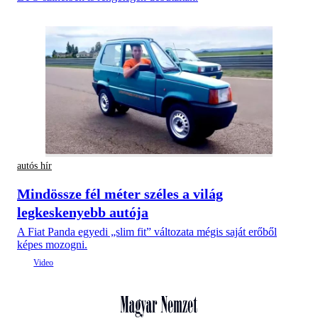
autós hír
Mindössze fél méter széles a világ
legkeskenyebb autója
A Fiat Panda egyedi „slim fit” változata mégis saját erőből
képes mozogni.