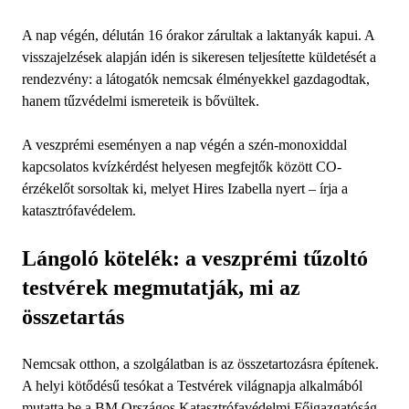
A nap végén, délután 16 órakor zárultak a laktanyák kapui. A
visszajelzések alapján idén is sikeresen teljesítette küldetését a
rendezvény: a látogatók nemcsak élményekkel gazdagodtak,
hanem tűzvédelmi ismereteik is bővültek.
A veszprémi eseményen a nap végén a szén-monoxiddal
kapcsolatos kvízkérdést helyesen megfejtők között CO-
érzékelőt sorsoltak ki, melyet Hires Izabella nyert – írja a
katasztrófavédelem.
Lángoló kötelék: a veszprémi tűzoltó
testvérek megmutatják, mi az
összetartás
Nemcsak otthon, a szolgálatban is az összetartozásra építenek.
A helyi kötődésű tesókat a Testvérek világnapja alkalmából
mutatta be a BM Országos Katasztrófavédelmi Főigazgatóság.