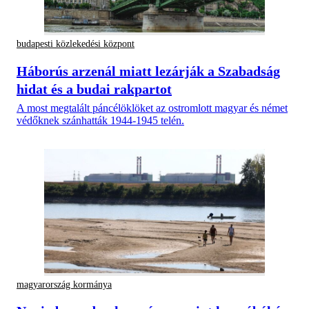
budapesti közlekedési központ
Háborús arzenál miatt lezárják a Szabadság
hidat és a budai rakpartot
A most megtalált páncélöklöket az ostromlott magyar és német
védőknek szánhatták 1944-1945 telén.
magyarország kormánya