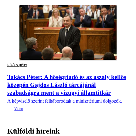
takács péter
Takács Péter: A hőségriadó és az aszály kellős
közepén Gajdos László tárcájánál
szabadságra ment a vízügyi államtitkár
A képviselő szerint felháborodtak a minisztériumi dolgozók.
Külföldi híreink