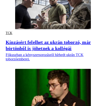
TCK
Kínzásért felelhet az ukrán toborzó, már
börtönből is jöhetnek a kollégái
Fókuszban a kényszersorozásról hírhedt ukrán TCK
toborzóemberei.