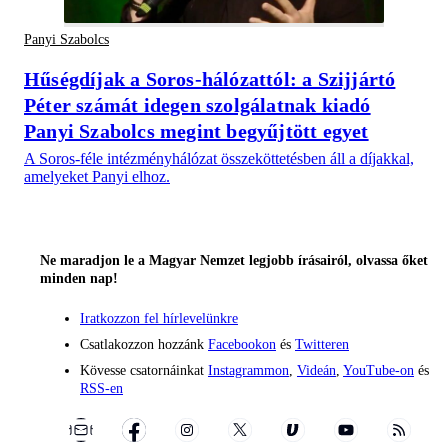
Panyi Szabolcs
Hűségdíjak a Soros-hálózattól: a Szijjártó
Péter számát idegen szolgálatnak kiadó
Panyi Szabolcs megint begyűjtött egyet
A Soros-féle intézményhálózat összeköttetésben áll a díjakkal,
amelyeket Panyi elhoz.
Ne maradjon le a Magyar Nemzet legjobb írásairól, olvassa őket
minden nap!
Iratkozzon fel hírlevelünkre
Csatlakozzon hozzánk
Facebookon
és
Twitteren
Kövesse csatornáinkat
Instagrammon
,
Videán
,
YouTube-on
és
RSS-en