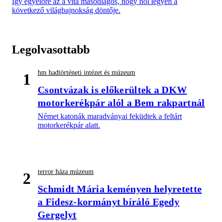
Így egyelőre az a vita másodlagos, hogy hol legyen a
következő világbajnokság döntője.
Legolvasottabb
hm hadtörténeti intézet és múzeum
1
Csontvázak is előkerültek a DKW
motorkerékpár alól a Bem rakpartnál
Német katonák maradványai feküdtek a feltárt
motorkerékpár alatt.
terror háza múzeum
2
Schmidt Mária keményen helyretette
a Fidesz-kormányt bíráló Egedy
Gergelyt