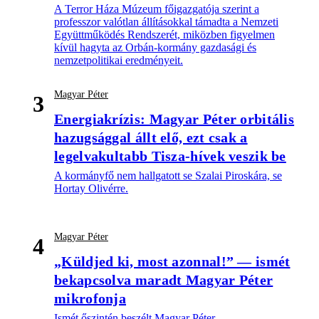
A Terror Háza Múzeum főigazgatója szerint a
professzor valótlan állításokkal támadta a Nemzeti
Együttműködés Rendszerét, miközben figyelmen
kívül hagyta az Orbán-kormány gazdasági és
nemzetpolitikai eredményeit.
Magyar Péter
3
Energiakrízis: Magyar Péter orbitális
hazugsággal állt elő, ezt csak a
legelvakultabb Tisza-hívek veszik be
A kormányfő nem hallgatott se Szalai Piroskára, se
Hortay Olivérre.
Magyar Péter
4
„Küldjed ki, most azonnal!” — ismét
bekapcsolva maradt Magyar Péter
mikrofonja
Ismét őszintén beszélt Magyar Péter.