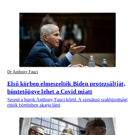
Dr Anthony Fauci
Első körben elmeszelték Biden protezsáltját,
büntetőügye lehet a Covid miatt
Szorul a hurok Anthony Fauci körül. A szenátusi szakbizottsági
elnök börtönben akarja látni