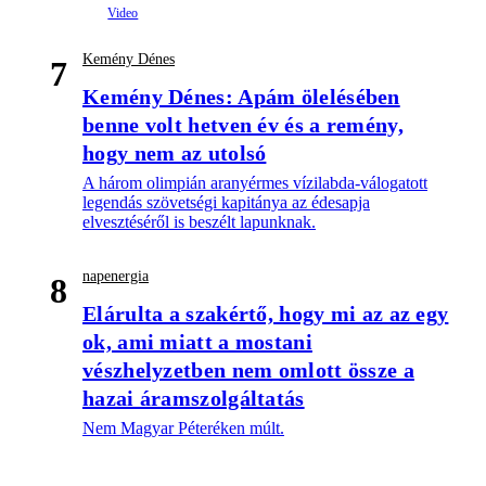
Kemény Dénes
7
Kemény Dénes: Apám ölelésében
benne volt hetven év és a remény,
hogy nem az utolsó
A három olimpián aranyérmes vízilabda-válogatott
legendás szövetségi kapitánya az édesapja
elvesztéséről is beszélt lapunknak.
napenergia
8
Elárulta a szakértő, hogy mi az az egy
ok, ami miatt a mostani
vészhelyzetben nem omlott össze a
hazai áramszolgáltatás
Nem Magyar Péteréken múlt.