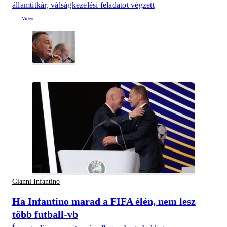
államtitkár, válságkezelési feladatot végzett
Gianni Infantino
Ha Infantino marad a FIFA élén, nem lesz
több futball-vb