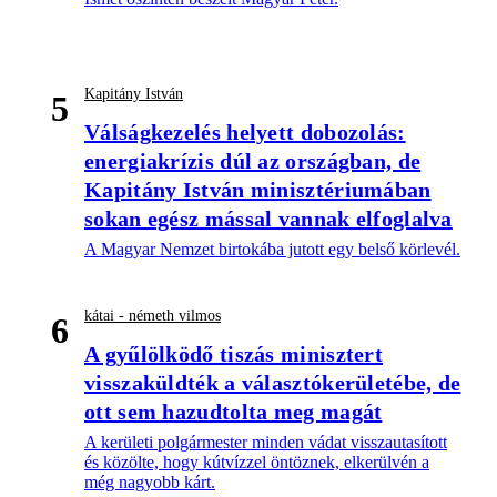
Kapitány István
5
Válságkezelés helyett dobozolás:
energiakrízis dúl az országban, de
Kapitány István minisztériumában
sokan egész mással vannak elfoglalva
A Magyar Nemzet birtokába jutott egy belső körlevél.
kátai - németh vilmos
6
A gyűlölködő tiszás minisztert
visszaküldték a választókerületébe, de
ott sem hazudtolta meg magát
A kerületi polgármester minden vádat visszautasított
és közölte, hogy kútvízzel öntöznek, elkerülvén a
még nagyobb kárt.