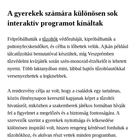
A gyerekek számára különösen sok
interaktív programot kínáltak
Felpróbálhatták a
tűzoltók
védőruháját, kipróbálhatták a
puttonyfecskendőket, és célba is lőhettek velük. Ajkán például
tálcatűzoltási bemutatóval készültek, míg Veszprémben
tűzvédelmi kvízjáték során szén-monoxid-érzékelőt is lehetett
nyerni. Több laktanyában mini, lábbal hajtós tűzoltóautókkal
versenyezhettek a legkisebbek.
A rendezvény célja az volt, hogy a családok egy tartalmas,
közös élménynapon keresztül kapjanak képet a tűzoltói
hivatásról, miközben a szakemberek játékos formában hívják
fel a figyelmet a megelőzés és a biztonság fontosságára. A
szervezők szerint a gyerekek nyitottsága és lelkesedése
különösen inspiráló volt, hiszen rengeteg kérdéssel fordultak a
tűzoltókhoz, és aktívan részt vettek minden programban.