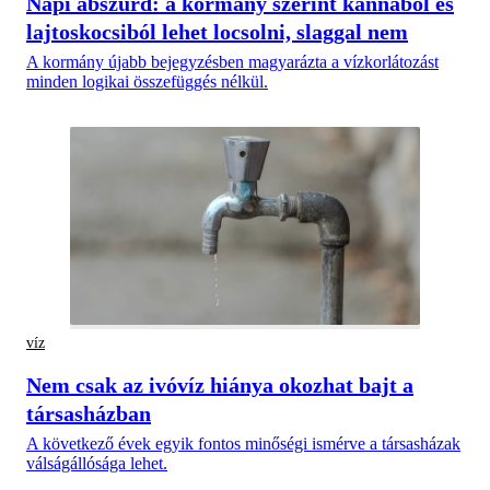
Napi abszurd: a kormány szerint kannából és
lajtoskocsiból lehet locsolni, slaggal nem
A kormány újabb bejegyzésben magyarázta a vízkorlátozást
minden logikai összefüggés nélkül.
víz
Nem csak az ivóvíz hiánya okozhat bajt a
társasházban
A következő évek egyik fontos minőségi ismérve a társasházak
válságállósága lehet.