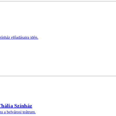
zínház előadásaira idén.
Thália Színház
a a belvárosi teátrum.