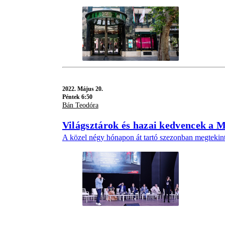
2022.
Május 20.
Péntek 6:50
Bán Teodóra
Világsztárok és hazai kedvencek a M
A közel négy hónapon át tartó szezonban megtekint