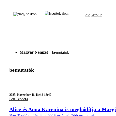
28°
34°/20°
Magyar Nemzet
bemutatók
bemutatók
2025.
November 11. Kedd 18:40
Bán Teodóra
Alice és Anna Karenina is meghódítja a Margit
Bán Teodóra elárulta a 2026-os évad főbb programjait.