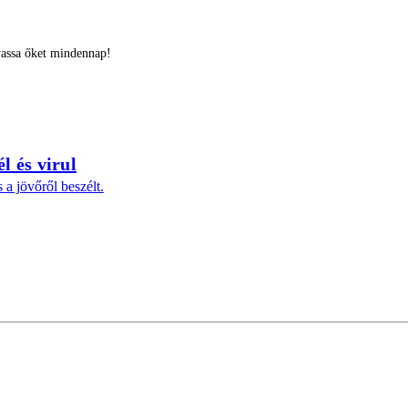
vassa őket mindennap!
l és virul
s a jövőről beszélt.