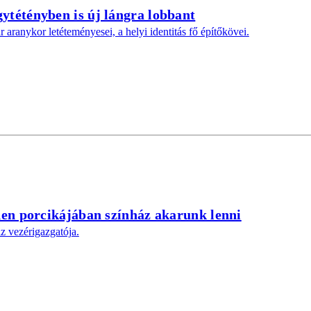
ytétényben is új lángra lobbant
 aranykor letéteményesei, a helyi identitás fő építőkövei.
den porcikájában színház akarunk lenni
z vezérigazgatója.