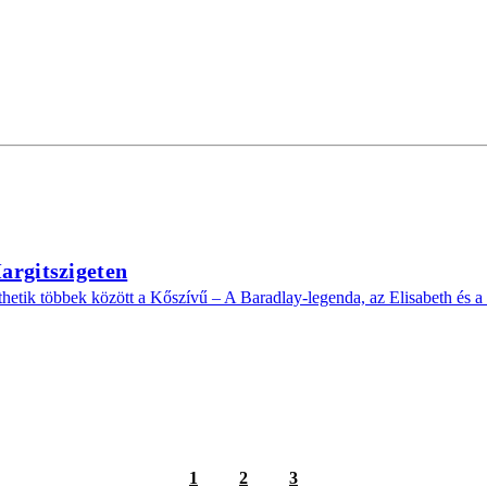
argitszigeten
hetik többek között a Kőszívű – A Baradlay-legenda, az Elisabeth és a
1
2
3