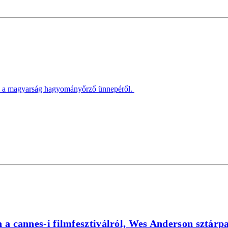
l, a magyarság hagyományőrző ünnepéről.
n a cannes-i filmfesztiválról, Wes Anderson sztárp