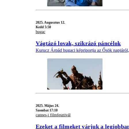
2025.
Augusztus 12.
Kedd 5:50
bugac
Vágtázó lovak, szikrázó páncélok
Kurucz Árpád bugaci képriportja az Ősök napjáró
2025.
Május 24.
Szombat 17:10
cannes-i filmfesztivál
Ezeket a filmeket várjuk a legjobba