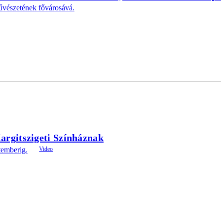
művészetének fővárosává.
argitszigeti Színháznak
temberig.