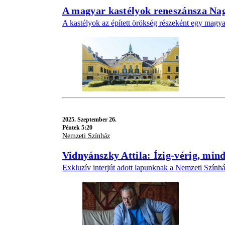
A magyar kastélyok reneszánsza Nag
A kastélyok az épített örökség részeként egy magyar
2025.
Szeptember 26.
Péntek 5:20
Nemzeti Színház
Vidnyánszky Attila: Ízig-vérig, min
Exkluzív interjút adott lapunknak a Nemzeti Színhá