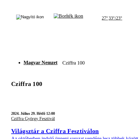
27°
33°/23°
Magyar Nemzet
Cziffra 100
Cziffra 100
2024.
Július 29. Hétfő 12:00
Cziffra György Fesztivál
Világsztár a Cziffra Fesztiválon
Az októberben induló ünnepi sorozat vendége lesz többek közöt