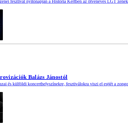
zenei fesztivál nyitónapján a História Kertben az ötvenéves LGT zenek
rovizációk Balázs Jánostól
i és külföldi koncerthelyszínekre, fesztiválokra viszi el estjét a zon