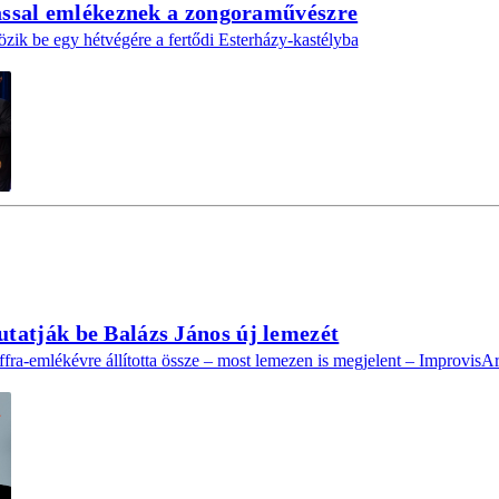
tással emlékeznek a zongoraművészre
zik be egy hétvégére a fertődi Esterházy-kastélyba
tatják be Balázs János új lemezét
ra-emlékévre állította össze – most lemezen is megjelent – ImprovisAr