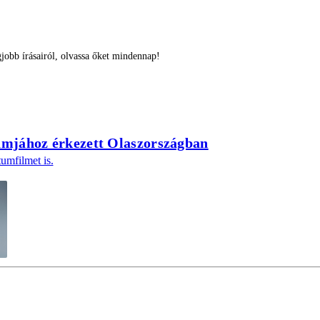
obb írásairól, olvassa őket mindennap!
amjához érkezett Olaszországban
umfilmet is.