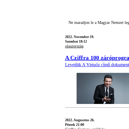
Ne maradjon le a Magyar Nemzet legj
2022.
November 19.
Szombat 18:12
olaszország
A Cziffra 100 záróprogr
Levetítik A Virtuóz című dokument
2022.
Augusztus 26.
Péntek 21:00