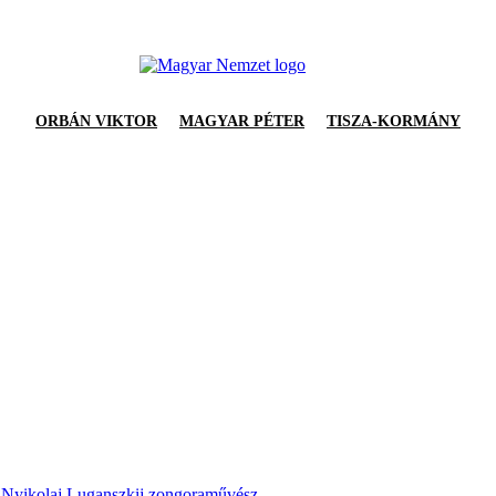
ORBÁN VIKTOR
MAGYAR PÉTER
TISZA-KORMÁNY
t Nyikolaj Luganszkij zongoraművész.