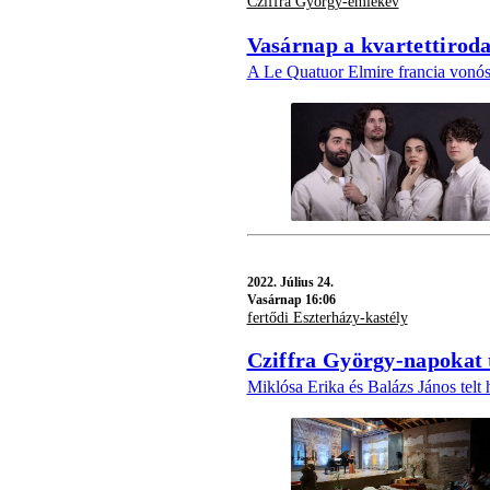
Cziffra György-emlékév
Vasárnap a kvartettiroda
A Le Quatuor Elmire francia vonó
2022.
Július 24.
Vasárnap 16:06
fertődi Eszterházy-kastély
Cziffra György-napokat 
Miklósa Erika és Balázs János telt 