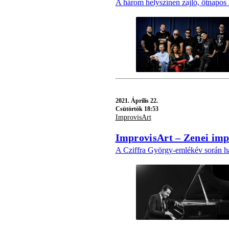
A három helyszínen zajló, ötnapos 
2021.
Április 22.
Csütörtök 18:53
ImprovisArt
ImprovisArt – Zenei imp
A Cziffra György-emlékév során haza