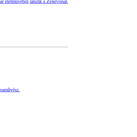
ar életművéből játszik a Zenevonat.
goraművész.