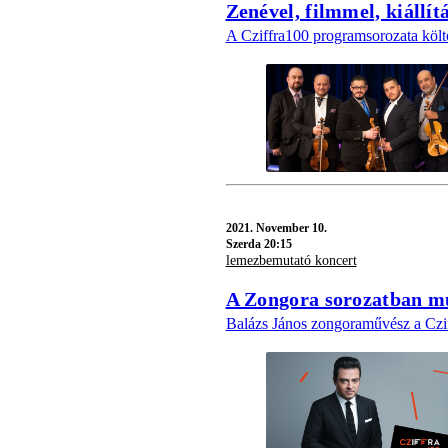
Zenével, filmmel, kiállí
A Cziffra100 programsorozata költö
2021.
November 10.
Szerda 20:15
lemezbemutató koncert
A Zongora sorozatban mu
Balázs János zongoraművész a Cziff