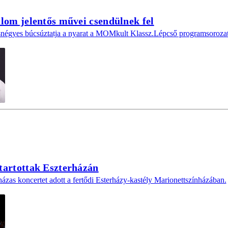
lom jelentős művei csendülnek fel
snégyes búcsúztatja a nyarat a MOMkult Klassz.Lépcső programsoroza
tartottak Eszterházán
házas koncertet adott a fertődi Esterházy-kastély Marionettszínházában.