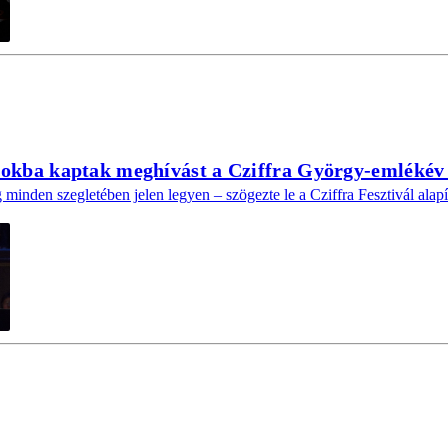
sokba kaptak meghívást a Cziffra György-emlékév
minden szegletében jelen legyen – szögezte le a Cziffra Fesztivál alapí