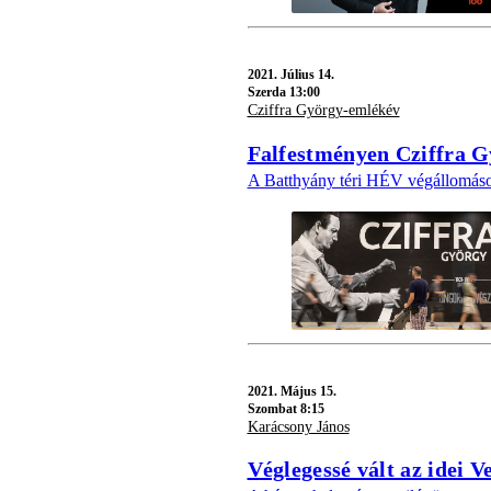
2021.
Július 14.
Szerda 13:00
Cziffra György-emlékév
Falfestményen Cziffra 
A Batthyány téri HÉV végállomáson 
2021.
Május 15.
Szombat 8:15
Karácsony János
Véglegessé vált az idei