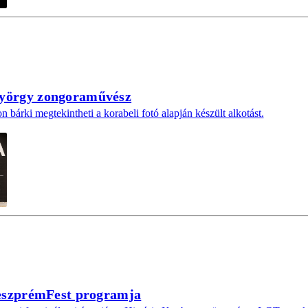
György zongoraművész
bárki megtekintheti a korabeli fotó alapján készült alkotást.
 VeszprémFest programja