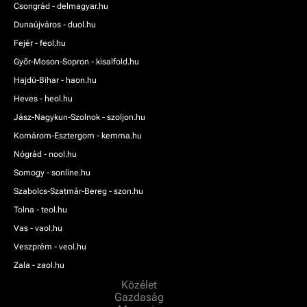
Csongrád - delmagyar.hu
Dunaújváros - duol.hu
Fejér - feol.hu
Győr-Moson-Sopron - kisalfold.hu
Hajdú-Bihar - haon.hu
Heves - heol.hu
Jász-Nagykun-Szolnok - szoljon.hu
Komárom-Esztergom - kemma.hu
Nógrád - nool.hu
Somogy - sonline.hu
Szabolcs-Szatmár-Bereg - szon.hu
Tolna - teol.hu
Vas - vaol.hu
Veszprém - veol.hu
Zala - zaol.hu
Közélet
Gazdaság