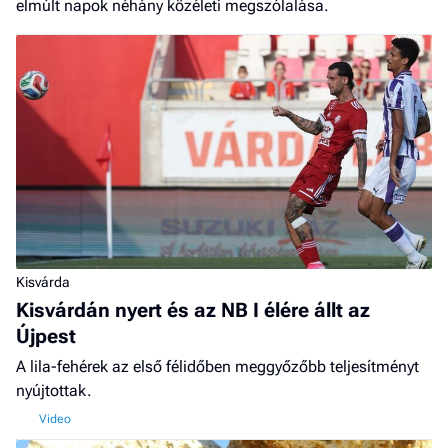
elmúlt napok néhány közéleti megszólalása.
Kisvárda
Kisvárdán nyert és az NB I élére állt az
Újpest
A lila-fehérek az első félidőben meggyőzőbb teljesítményt
nyújtottak.