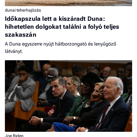
dunai teherhajózás
Időkapszula lett a kiszáradt Duna:
hihetetlen dolgokat találni a folyó teljes
szakaszán
A Duna egyszerre nyújt hátborzongató és lenyűgöző
látványt.
Joe Biden