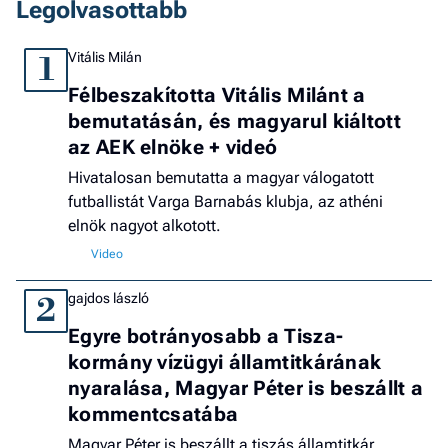
Legolvasottabb
Vitális Milán
1
Félbeszakította Vitális Milánt a
bemutatásán, és magyarul kiáltott
az AEK elnöke + videó
Hivatalosan bemutatta a magyar válogatott
futballistát Varga Barnabás klubja, az athéni
elnök nagyot alkotott.
gajdos lászló
2
Egyre botrányosabb a Tisza-
kormány vízügyi államtitkárának
nyaralása, Magyar Péter is beszállt a
kommentcsatába
Magyar Péter is beszállt a tiszás államtitkár