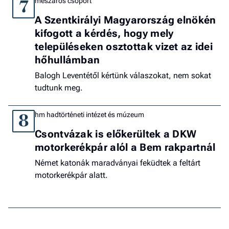
mészáros csoport
7
A Szentkirályi Magyarország elnökén
kifogott a kérdés, hogy mely
településeken osztottak vizet az idei
hőhullámban
Balogh Leventétől kértünk válaszokat, nem sokat
tudtunk meg.
hm hadtörténeti intézet és múzeum
8
Csontvázak is előkerültek a DKW
motorkerékpár alól a Bem rakpartnál
Német katonák maradványai feküdtek a feltárt
motorkerékpár alatt.