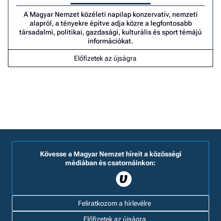
A Magyar Nemzet közéleti napilap konzervatív, nemzeti
alapról, a tényekre építve adja közre a legfontosabb
társadalmi, politikai, gazdasági, kulturális és sport témájú
információkat.
Előfizetek az újságra
Kövesse a Magyar Nemzet híreit a közösségi
médiában és csatornáinkon:
Feliratkozom a hírlevélre
Előfizetek az újságra