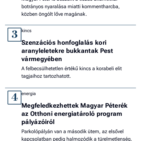
botrányos nyaralása miatti kommentharcba,
közben öngólt lőve magának.
kincs
3
Szenzációs honfoglalás kori
aranyleletekre bukkantak Pest
vármegyében
A felbecsülhetetlen értékű kincs a korabeli elit
tagjaihoz tartozhatott.
energia
4
Megfeledkezhettek Magyar Péterék
az Otthoni energiatároló program
pályázóiról
Parkolópályán van a második ütem, az elsővel
kapcsolatban pedig halmozódik a türelmetlenség.