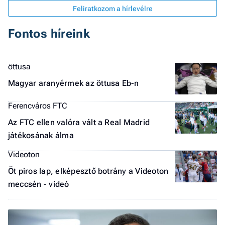
Feliratkozom a hírlevélre
Fontos híreink
öttusa
Magyar aranyérmek az öttusa Eb-n
Ferencváros FTC
Az FTC ellen valóra vált a Real Madrid
játékosának álma
Videoton
Öt piros lap, elképesztő botrány a Videoton
meccsén - videó
Job
- he
vél