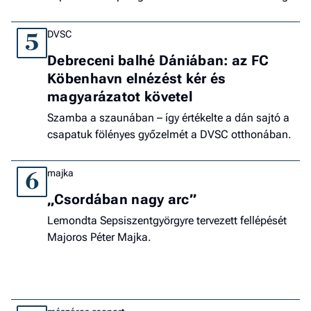
DVSC
5
Debreceni balhé Dániában: az FC
Köbenhavn elnézést kér és
magyarázatot követel
Szamba a szaunában – így értékelte a dán sajtó a
csapatuk fölényes győzelmét a DVSC otthonában.
majka
6
„Csordában nagy arc”
Lemondta Sepsiszentgyörgyre tervezett fellépését
Majoros Péter Majka.