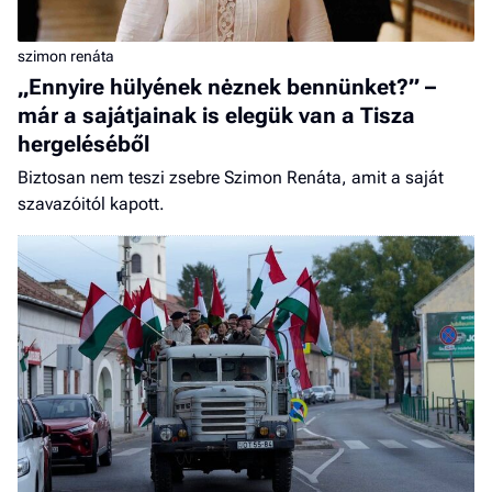
szimon renáta
„Ennyire hülyének nėznek bennünket?” –
már a sajátjainak is elegük van a Tisza
hergeléséből
Biztosan nem teszi zsebre Szimon Renáta, amit a saját
szavazóitól kapott.