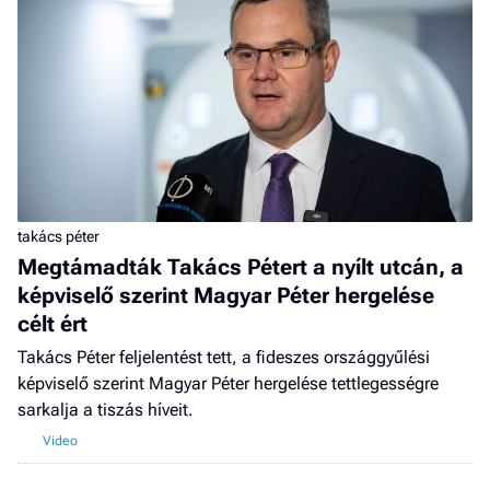
F
a 
takács péter
Megtámadták Takács Pétert a nyílt utcán, a
képviselő szerint Magyar Péter hergelése
célt ért
Takács Péter feljelentést tett, a fideszes országgyűlési
képviselő szerint Magyar Péter hergelése tettlegességre
sarkalja a tiszás híveit.