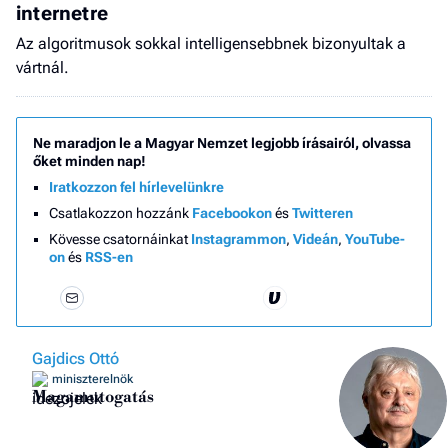
internetre
Az algoritmusok sokkal intelligensebbnek bizonyultak a
vártnál.
Ne maradjon le a Magyar Nemzet legjobb írásairól, olvassa
őket minden nap!
Iratkozzon fel hírlevelünkre
Csatlakozzon hozzánk
Facebookon
és
Twitteren
Kövesse csatornáinkat
Instagrammon
,
Videán
,
YouTube-
on
és
RSS-en
Gajdics Ottó
miniszterelnök
Magamutogatás