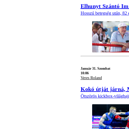
Elhunyt Szántó Imr
Hosszú betegség után, 82 é
Január 31. Szombat
10:06
Veres Roland
Kokó útját járná, 
Ötszörös kickbox-világbaj