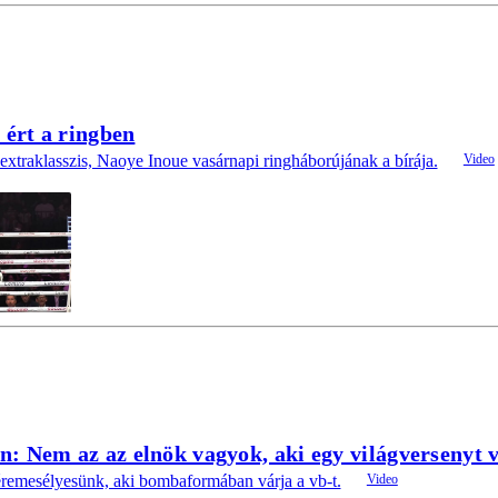
 ért a ringben
extraklasszis, Naoye Inoue vasárnapi ringháborújának a bírája.
: Nem az az elnök vagyok, aki egy világversenyt 
remesélyesünk, aki bombaformában várja a vb-t.