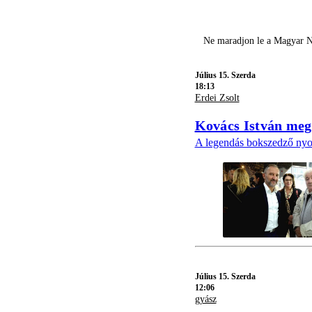
Ne maradjon le a Magyar Ne
Július 15. Szerda
18:13
Erdei Zsolt
Kovács István megt
A legendás bokszedző nyol
Július 15. Szerda
12:06
gyász