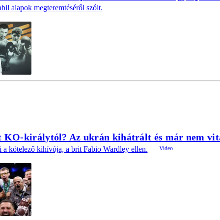
abil alapok megteremtéséről szólt.
it KO-királytól? Az ukrán kihátrált és már nem vi
 a kötelező kihívója, a brit Fabio Wardley ellen.