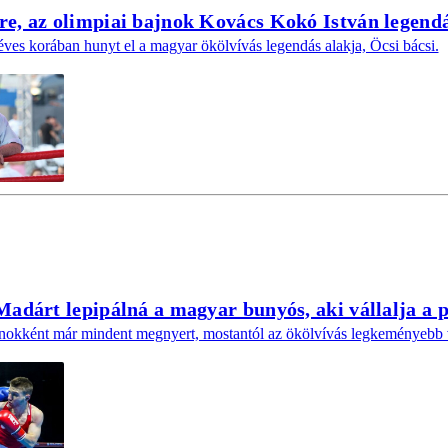
e, az olimpiai bajnok Kovács Kokó István legendá
ves korában hunyt el a magyar ökölvívás legendás alakja, Öcsi bácsi.
Madárt lepipálná a magyar bunyós, aki vállalja a 
nokként már mindent megnyert, mostantól az ökölvívás legkeményebb v