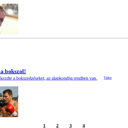
a bokszol!
kezdte a bokszedzéseket, az alapkondija rendben van.
1
2
3
4