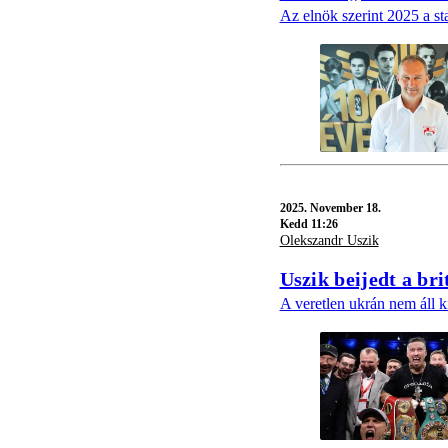
Az elnök szerint 2025 a st
2025.
November 18.
Kedd 11:26
Olekszandr Uszik
Uszik beijedt a br
A veretlen ukrán nem áll ki