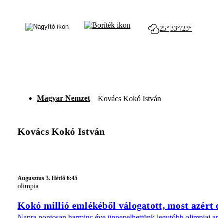
25°
33°/23°
Magyar Nemzet
Kovács Kokó István
Kovács Kokó István
Augusztus 3. Hétfő 6:45
olimpia
Kokó millió emlékéből válogatott, most azért 
Napra pontosan harminc éve ünnepelhettünk legutóbb olimpiai ar