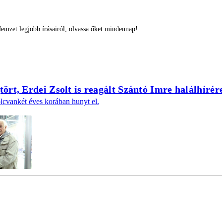
mzet legjobb írásairól, olvassa őket mindennap!
ört, Erdei Zsolt is reagált Szántó Imre halálhírér
cvankét éves korában hunyt el.