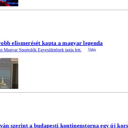
yobb elismerését kapta a magyar legenda
n Magyar Sportolók Egyesületének tagja lett.
án szerint a budapesti kontinenstorna egy új kor