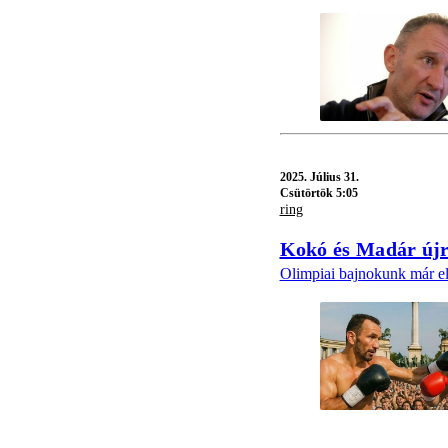
2025.
Július 31.
Csütörtök 5:05
ring
Kokó és Madár újr
Olimpiai bajnokunk már el