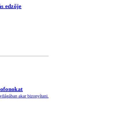
s edzője
pofonokat
ilágában akar bizonyítani.