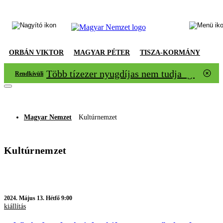
ORBÁN VIKTOR
MAGYAR PÉTER
TISZA-KORMÁNY
Több tízezer nyugdíjas nem tudja igazolni
Rendkívüli
Magyar Nemzet
Kultúrnemzet
Kultúrnemzet
2024.
Május 13. Hétfő 9:00
kiállítás