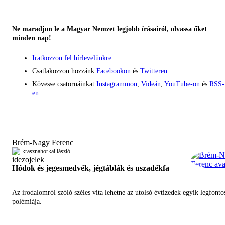
Ne maradjon le a Magyar Nemzet legjobb írásairól, olvassa őket
minden nap!
Iratkozzon fel hírlevelünkre
Csatlakozzon hozzánk
Facebookon
és
Twitteren
Kövesse csatornáinkat
Instagrammon
,
Videán
,
YouTube-on
és
RSS-
en
Brém-Nagy Ferenc
krasznahorkai lászló
Hódok és jegesmedvék, jégtáblák és uszadékfa
Az irodalomról szóló széles vita lehetne az utolsó évtizedek egyik legfont
polémiája.