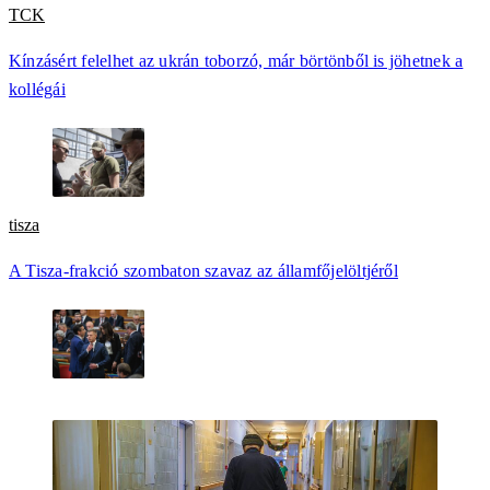
TCK
Kínzásért felelhet az ukrán toborzó, már börtönből is jöhetnek a
kollégái
tisza
A Tisza-frakció szombaton szavaz az államfőjelöltjéről