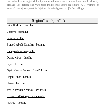
Portfóliónk minőségi tartalmat jelent minden olvasó számára. Egyedülálló elérést,
országos lefedettséget és változatos megjelenési lehetőséget biztosít. Folyamatosan
keressük az új irányokat és fejlődési lehetőségeket. Ez jövőnk záloga.
Regionális hírportálok
Bács-Kiskun - baon.hu
Baranya - bama.hu
Békés - beol.hu
Borsod-Abaúj-Zemplén - boon.hu
Csongrád - delmagyar.hu
Dunaújváros - duol.hu
Fejér - feol.hu
Győr-Moson-Sopron - kisalfold.hu
Hajdú-Bihar - haon.hu
Heves - heol.hu
Jász-Nagykun-Szolnok - szoljon.hu
Komárom-Esztergom - kemma.hu
Nógrád - nool.hu