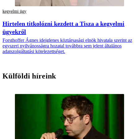
kegyelmi ügy
Hirtelen titkolózni kezdett a Tisza a kegyelmi
ügyekről
Forsthoffer Ágnes ideiglenes köztársasági elnök hivatala szerint az
egyszeri nyilvánosságra hozatal továbbra sem jelent általános
adatszolgáltatási kötelezettséget.
Külföldi híreink