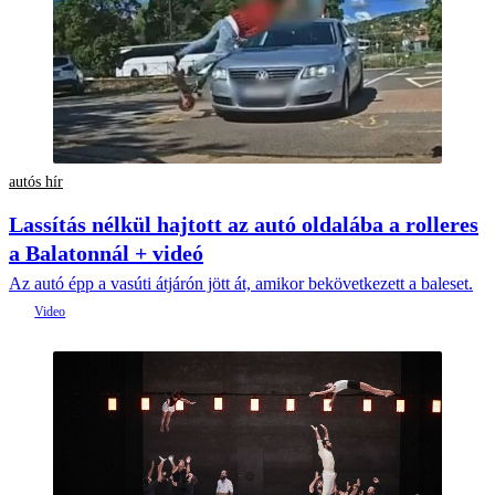
autós hír
Lassítás nélkül hajtott az autó oldalába a rolleres
a Balatonnál + videó
Az autó épp a vasúti átjárón jött át, amikor bekövetkezett a baleset.