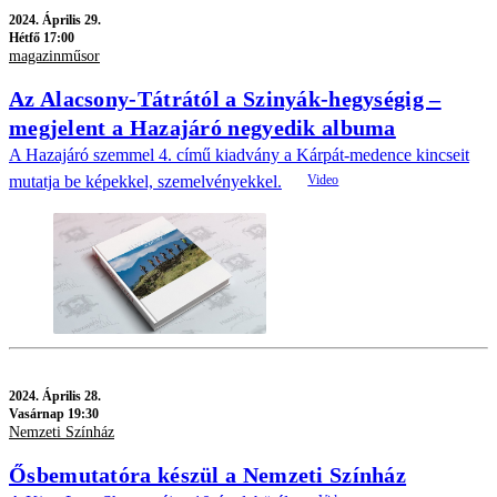
2024.
Április 29.
Hétfő 17:00
magazinműsor
Az Alacsony-Tátrától a Szinyák-hegységig –
megjelent a Hazajáró negyedik albuma
A Hazajáró szemmel 4. című kiadvány a Kárpát-medence kincseit
mutatja be képekkel, szemelvényekkel.
2024.
Április 28.
Vasárnap 19:30
Nemzeti Színház
Ősbemutatóra készül a Nemzeti Színház