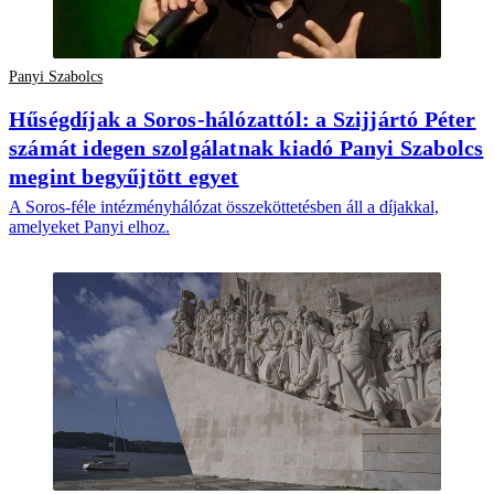
Panyi Szabolcs
Hűségdíjak a Soros-hálózattól: a Szijjártó Péter
számát idegen szolgálatnak kiadó Panyi Szabolcs
megint begyűjtött egyet
A Soros-féle intézményhálózat összeköttetésben áll a díjakkal,
amelyeket Panyi elhoz.