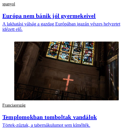
spanyol
Európa nem bánik jól gyermekeivel
A lakhatási válság a gazdag Európában igazán vészes helyzetet
idézett elő.
Franciaország
Templomokban tomboltak vandálok
Törtek-zúztak, a tabernákulumot sem kímélték.