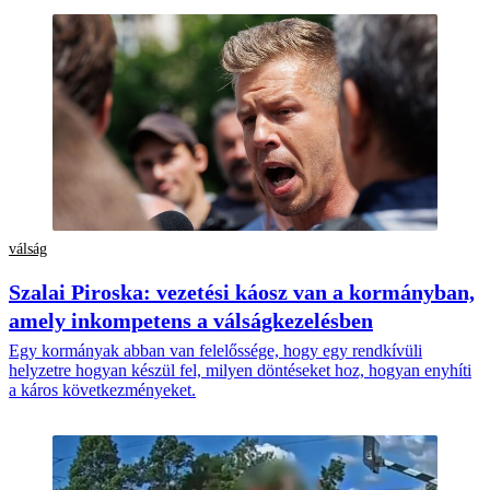
válság
Szalai Piroska: vezetési káosz van a kormányban,
amely inkompetens a válságkezelésben
Egy kormányak abban van felelőssége, hogy egy rendkívüli
helyzetre hogyan készül fel, milyen döntéseket hoz, hogyan enyhíti
a káros következményeket.