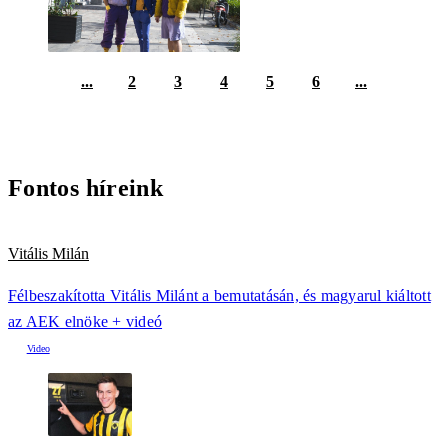
...
2
3
4
5
6
...
Fontos híreink
Vitális Milán
Félbeszakította Vitális Milánt a bemutatásán, és magyarul kiáltott
az AEK elnöke + videó