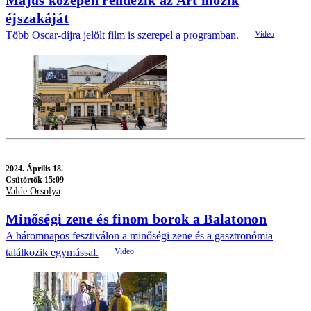
éjszakáját
Több Oscar-díjra jelölt film is szerepel a programban.
2024.
Április 18.
Csütörtök 15:09
Valde Orsolya
Minőségi zene és finom borok a Balatonon
A háromnapos fesztiválon a minőségi zene és a gasztronómia
találkozik egymással.