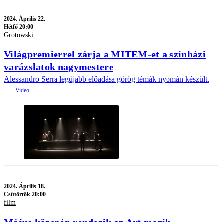
2024.
Április 22.
Hétfő 20:00
Grotowski
Világpremierrel zárja a MITEM-et a színházi
varázslatok nagymestere
Alessandro Serra legújabb előadása görög témák nyomán készült.
2024.
Április 18.
Csütörtök 20:00
film
Május közepén rendezik az Art mozik