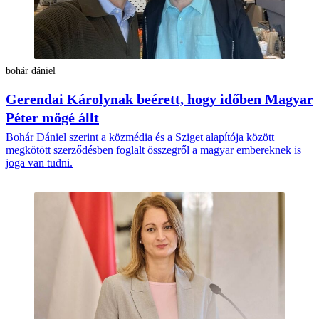
bohár dániel
Gerendai Károlynak beérett, hogy időben Magyar
Péter mögé állt
Bohár Dániel szerint a közmédia és a Sziget alapítója között
megkötött szerződésben foglalt összegről a magyar embereknek is
joga van tudni.