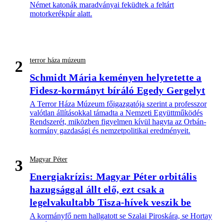
Német katonák maradványai feküdtek a feltárt
motorkerékpár alatt.
terror háza múzeum
2
Schmidt Mária keményen helyretette a
Fidesz-kormányt bíráló Egedy Gergelyt
A Terror Háza Múzeum főigazgatója szerint a professzor
valótlan állításokkal támadta a Nemzeti Együttműködés
Rendszerét, miközben figyelmen kívül hagyta az Orbán-
kormány gazdasági és nemzetpolitikai eredményeit.
Magyar Péter
3
Energiakrízis: Magyar Péter orbitális
hazugsággal állt elő, ezt csak a
legelvakultabb Tisza-hívek veszik be
A kormányfő nem hallgatott se Szalai Piroskára, se Hortay