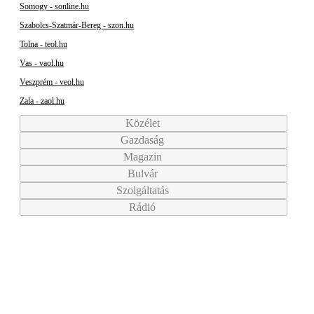
Somogy - sonline.hu
Szabolcs-Szatmár-Bereg - szon.hu
Tolna - teol.hu
Vas - vaol.hu
Veszprém - veol.hu
Zala - zaol.hu
Közélet
Gazdaság
Magazin
Bulvár
Szolgáltatás
Rádió