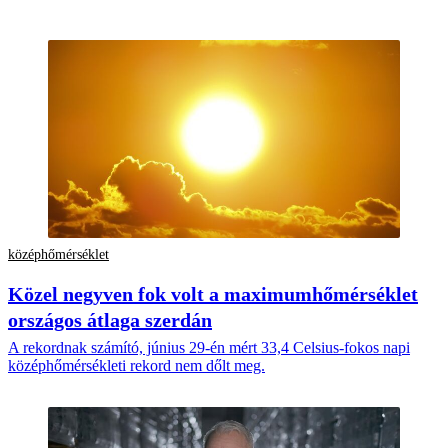
középhőmérséklet
Közel negyven fok volt a maximumhőmérséklet
országos átlaga szerdán
A rekordnak számító, június 29-én mért 33,4 Celsius-fokos napi
középhőmérsékleti rekord nem dőlt meg.