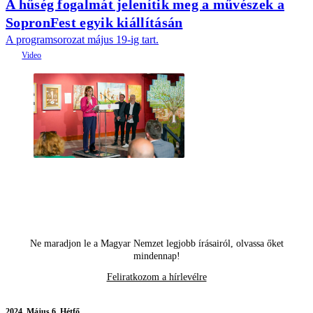
A hűség fogalmát jelenítik meg a művészek a
SopronFest egyik kiállításán
A programsorozat május 19-ig tart.
Ne maradjon le a Magyar Nemzet legjobb írásairól, olvassa őket
mindennap!
Feliratkozom a hírlevélre
2024.
Május 6. Hétfő