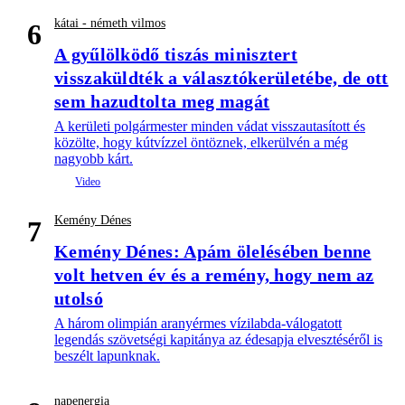
kátai - németh vilmos
6
A gyűlölködő tiszás minisztert
visszaküldték a választókerületébe, de ott
sem hazudtolta meg magát
A kerületi polgármester minden vádat visszautasított és
közölte, hogy kútvízzel öntöznek, elkerülvén a még
nagyobb kárt.
Kemény Dénes
7
Kemény Dénes: Apám ölelésében benne
volt hetven év és a remény, hogy nem az
utolsó
A három olimpián aranyérmes vízilabda-válogatott
legendás szövetségi kapitánya az édesapja elvesztéséről is
beszélt lapunknak.
napenergia