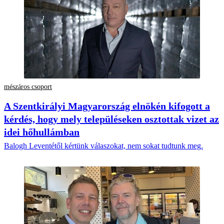
mészáros csoport
A Szentkirályi Magyarország elnökén kifogott a
kérdés, hogy mely településeken osztottak vizet az
idei hőhullámban
Balogh Leventétől kértünk válaszokat, nem sokat tudtunk meg.