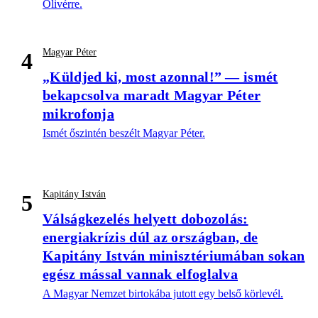
Olivérre.
Magyar Péter
4
„Küldjed ki, most azonnal!” — ismét
bekapcsolva maradt Magyar Péter
mikrofonja
Ismét őszintén beszélt Magyar Péter.
Kapitány István
5
Válságkezelés helyett dobozolás:
energiakrízis dúl az országban, de
Kapitány István minisztériumában sokan
egész mással vannak elfoglalva
A Magyar Nemzet birtokába jutott egy belső körlevél.