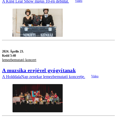
A King Lear Show május 10-én debütál.
2024.
Április 23.
Kedd 5:40
lemezbemutató koncert
A muzsika erejével gyógyítanak
A HolddalaNap zenekar lemezbemutató koncertje.