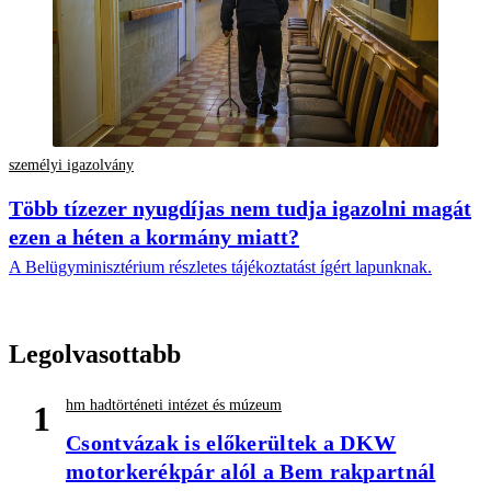
személyi igazolvány
Több tízezer nyugdíjas nem tudja igazolni magát
ezen a héten a kormány miatt?
A Belügyminisztérium részletes tájékoztatást ígért lapunknak.
Legolvasottabb
hm hadtörténeti intézet és múzeum
1
Csontvázak is előkerültek a DKW
motorkerékpár alól a Bem rakpartnál