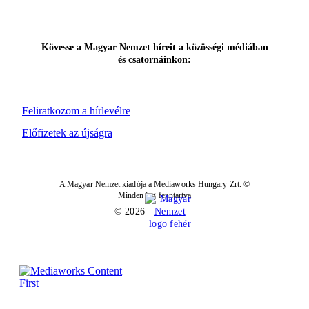
Kövesse a Magyar Nemzet híreit a közösségi médiában
és csatornáinkon:
Feliratkozom a hírlevélre
Előfizetek az újságra
A Magyar Nemzet kiadója a Mediaworks Hungary Zrt. ©
Minden jog fenntartva
© 2026