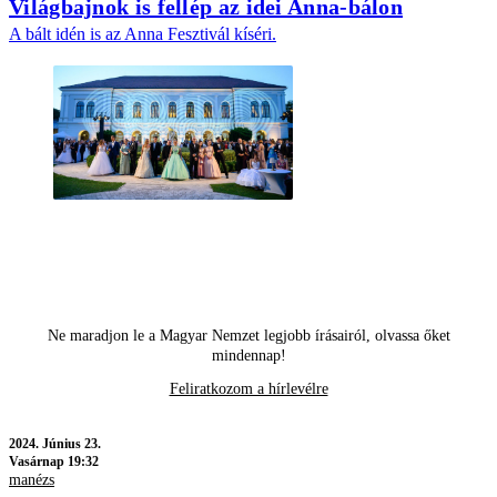
Világbajnok is fellép az idei Anna-bálon
A bált idén is az Anna Fesztivál kíséri.
Ne maradjon le a Magyar Nemzet legjobb írásairól, olvassa őket
mindennap!
Feliratkozom a hírlevélre
2024.
Június 23.
Vasárnap 19:32
manézs