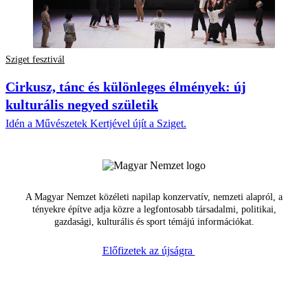
Sziget fesztivál
Cirkusz, tánc és különleges élmények: új
kulturális negyed születik
Idén a Művészetek Kertjével újít a Sziget.
A Magyar Nemzet közéleti napilap konzervatív, nemzeti alapról, a
tényekre építve adja közre a legfontosabb társadalmi, politikai,
gazdasági, kulturális és sport témájú információkat.
Előfizetek az újságra