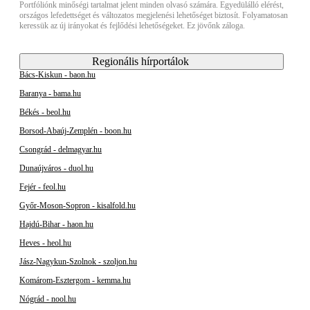
Portfóliónk minőségi tartalmat jelent minden olvasó számára. Egyedülálló elérést,
országos lefedettséget és változatos megjelenési lehetőséget biztosít. Folyamatosan
keressük az új irányokat és fejlődési lehetőségeket. Ez jövőnk záloga.
Regionális hírportálok
Bács-Kiskun - baon.hu
Baranya - bama.hu
Békés - beol.hu
Borsod-Abaúj-Zemplén - boon.hu
Csongrád - delmagyar.hu
Dunaújváros - duol.hu
Fejér - feol.hu
Győr-Moson-Sopron - kisalfold.hu
Hajdú-Bihar - haon.hu
Heves - heol.hu
Jász-Nagykun-Szolnok - szoljon.hu
Komárom-Esztergom - kemma.hu
Nógrád - nool.hu