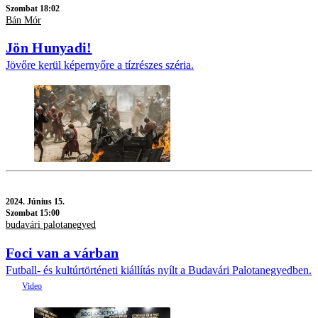
Szombat 18:02
Bán Mór
Jön Hunyadi!
Jövőre kerül képernyőre a tízrészes széria.
2024.
Június 15.
Szombat 15:00
budavári palotanegyed
Foci van a várban
Futball- és kultúrtörténeti kiállítás nyílt a Budavári Palotanegyedben.