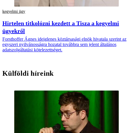
kegyelmi ügy
Hirtelen titkolózni kezdett a Tisza a kegyelmi
ügyekről
Forsthoffer Ágnes ideiglenes köztársasági elnök hivatala szerint az
egyszeri nyilvánosságra hozatal továbbra sem jelent általános
adatszolgáltatási kötelezettséget.
Külföldi híreink