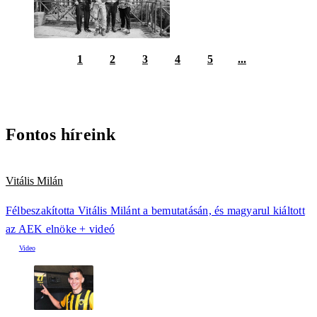
1
2
3
4
5
...
Fontos híreink
Vitális Milán
Félbeszakította Vitális Milánt a bemutatásán, és magyarul kiáltott
az AEK elnöke + videó