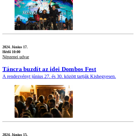
2024.
Június 17.
Hétfő 10:00
Népzenei udvar
Táncra buzdít az idei Dombos Fest
A rendezvényt június 27. és 30. között tartják Kishegyesen.
2024.
Június 15.