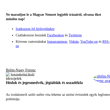
Ne maradjon le a Magyar Nemzet legjobb írásairól, olvassa őket
minden nap!
Iratkozzon fel hírlevelünkre
Csatlakozzon hozzánk
Facebookon
és
Twitteren
Kövesse csatornáinkat
Instagrammon
,
Videán
,
YouTube-on
és
RSS-
en
Brém-Nagy Ferenc
krasznahorkai lászló
Hódok és jegesmedvék, jégtáblák és uszadékfa
Az irodalomról szóló széles vita lehetne az utolsó évtizedek egyik legfont
polémiája.