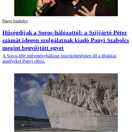
Panyi Szabolcs
Hűségdíjak a Soros-hálózattól: a Szijjártó Péter
számát idegen szolgálatnak kiadó Panyi Szabolcs
megint begyűjtött egyet
A Soros-féle intézményhálózat összeköttetésben áll a díjakkal,
amelyeket Panyi elhoz.