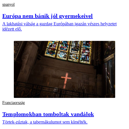
spanyol
Európa nem bánik jól gyermekeivel
A lakhatási válság a gazdag Európában igazán vészes helyzetet
idézett elő.
Franciaország
Templomokban tomboltak vandálok
Törtek-zúztak, a tabernákulumot sem kímélték.