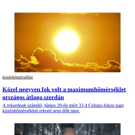
középhőmérséklet
Közel negyven fok volt a maximumhőmérséklet
országos átlaga szerdán
A rekordnak számító, június 29-én mért 33,4 Celsius-fokos napi
középhőmérsékleti rekord nem dőlt meg.