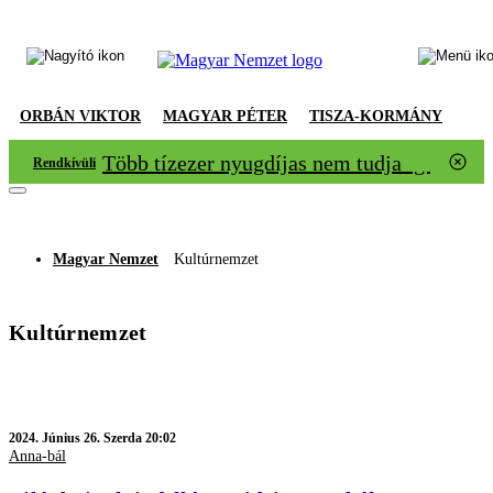
ORBÁN VIKTOR
MAGYAR PÉTER
TISZA-KORMÁNY
Több tízezer nyugdíjas nem tudja igazolni
Rendkívüli
Magyar Nemzet
Kultúrnemzet
Kultúrnemzet
2024.
Június 26. Szerda 20:02
Anna-bál