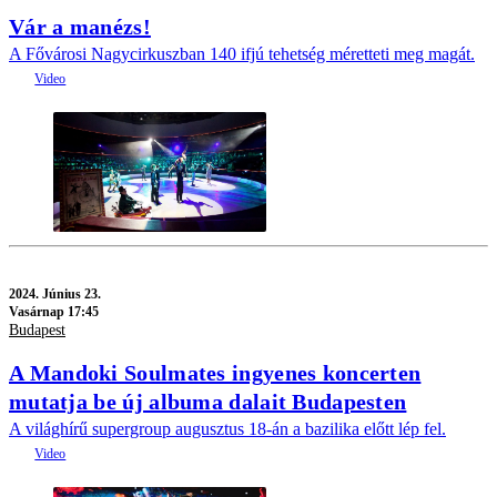
Vár a manézs!
A Fővárosi Nagycirkuszban 140 ifjú tehetség méretteti meg magát.
2024.
Június 23.
Vasárnap 17:45
Budapest
A Mandoki Soulmates ingyenes koncerten
mutatja be új albuma dalait Budapesten
A világhírű supergroup augusztus 18-án a bazilika előtt lép fel.