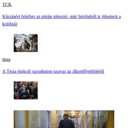
TCK
Kínzásért felelhet az ukrán toborzó, már börtönből is jöhetnek a
kollégái
tisza
A Tisza-frakció szombaton szavaz az államfőjelöltjéről