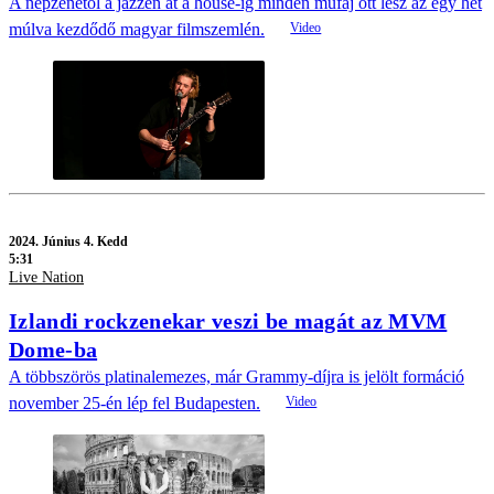
A népzenétől a jazzen át a house-ig minden műfaj ott lesz az egy hét
múlva kezdődő magyar filmszemlén.
2024.
Június 4. Kedd
5:31
Live Nation
Izlandi rockzenekar veszi be magát az MVM
Dome-ba
A többszörös platinalemezes, már Grammy-díjra is jelölt formáció
november 25-én lép fel Budapesten.