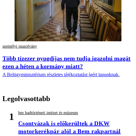
személyi igazolvány
Több tízezer nyugdíjas nem tudja igazolni magát
ezen a héten a kormány miatt?
A Belügyminisztérium részletes tájékoztatást ígért lapunknak.
Legolvasottabb
hm hadtörténeti intézet és múzeum
1
Csontvázak is előkerültek a DKW
motorkerékpár alól a Bem rakpartnál