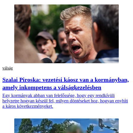
válság
Szalai Piroska: vezetési káosz van a kormányban,
amely inkompetens a válságkezelésben
Egy kormányak abban van felelőssége, hogy egy rendkívüli
helyzetre hogyan készül fel, milyen döntéseket hoz, hogyan enyhíti
a káros következményeket.