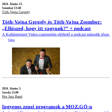
2024.
Június 15.
Szombat 13:40
Tóth-Vajna Gergely
Tóth-Vajna Gergely és Tóth-Vajna Zsombor:
„Elhiszed, hogy itt vagyunk?” + podcast
A Kultúrnemzet Videa-csatornáján elérhető a podcast második része.
2024.
Június 5.
Szerda 13:00
Hot Jazz Band
Ingyenes zenei programok a MOZ.GÓ-n