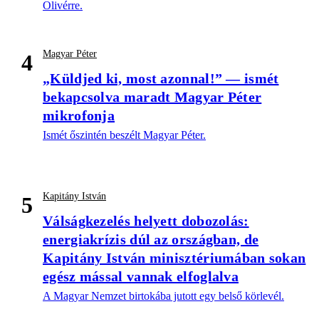
Olivérre.
Magyar Péter
4
„Küldjed ki, most azonnal!” — ismét
bekapcsolva maradt Magyar Péter
mikrofonja
Ismét őszintén beszélt Magyar Péter.
Kapitány István
5
Válságkezelés helyett dobozolás:
energiakrízis dúl az országban, de
Kapitány István minisztériumában sokan
egész mással vannak elfoglalva
A Magyar Nemzet birtokába jutott egy belső körlevél.