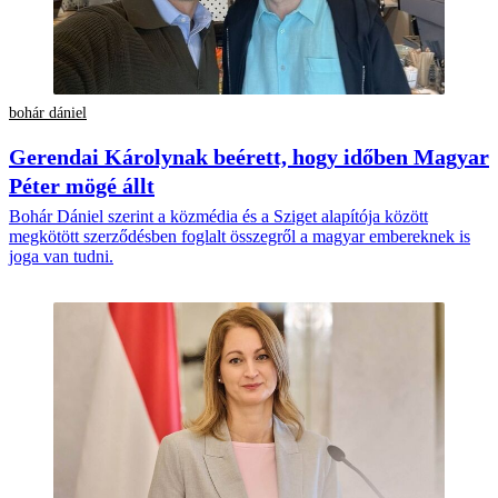
bohár dániel
Gerendai Károlynak beérett, hogy időben Magyar
Péter mögé állt
Bohár Dániel szerint a közmédia és a Sziget alapítója között
megkötött szerződésben foglalt összegről a magyar embereknek is
joga van tudni.