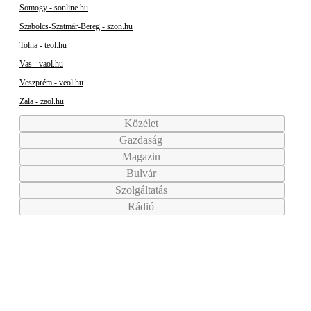
Somogy - sonline.hu
Szabolcs-Szatmár-Bereg - szon.hu
Tolna - teol.hu
Vas - vaol.hu
Veszprém - veol.hu
Zala - zaol.hu
Közélet
Gazdaság
Magazin
Bulvár
Szolgáltatás
Rádió