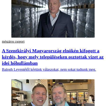
mészáros csoport
A Szentkirályi Magyarország elnökén kifogott a
kérdés, hogy mely településeken osztottak vizet az
idei hőhullámban
Balogh Leventétől kértünk válaszokat, nem sokat tudtunk meg.