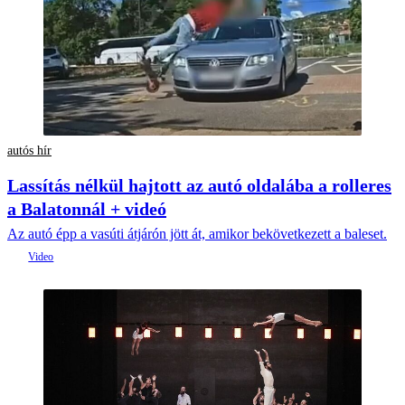
autós hír
Lassítás nélkül hajtott az autó oldalába a rolleres
a Balatonnál + videó
Az autó épp a vasúti átjárón jött át, amikor bekövetkezett a baleset.