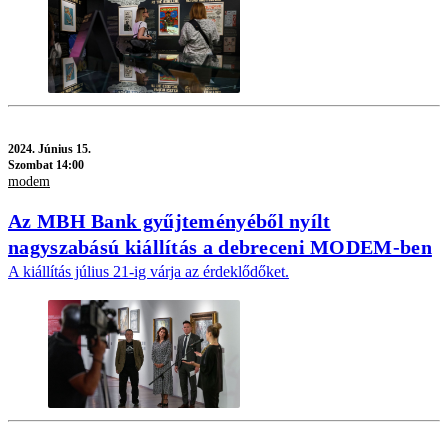
2024.
Június 15.
Szombat 14:00
modem
Az MBH Bank gyűjteményéből nyílt
nagyszabású kiállítás a debreceni MODEM-ben
A kiállítás július 21-ig várja az érdeklődőket.