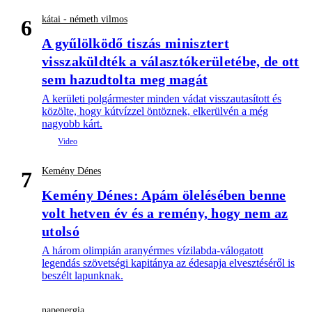
kátai - németh vilmos
6
A gyűlölködő tiszás minisztert
visszaküldték a választókerületébe, de ott
sem hazudtolta meg magát
A kerületi polgármester minden vádat visszautasított és
közölte, hogy kútvízzel öntöznek, elkerülvén a még
nagyobb kárt.
Kemény Dénes
7
Kemény Dénes: Apám ölelésében benne
volt hetven év és a remény, hogy nem az
utolsó
A három olimpián aranyérmes vízilabda-válogatott
legendás szövetségi kapitánya az édesapja elvesztéséről is
beszélt lapunknak.
napenergia