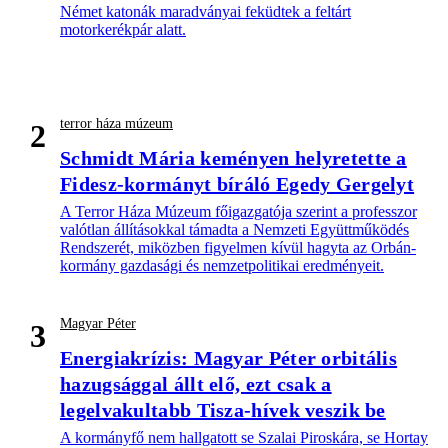
Német katonák maradványai feküdtek a feltárt
motorkerékpár alatt.
terror háza múzeum
2
Schmidt Mária keményen helyretette a
Fidesz-kormányt bíráló Egedy Gergelyt
A Terror Háza Múzeum főigazgatója szerint a professzor
valótlan állításokkal támadta a Nemzeti Együttműködés
Rendszerét, miközben figyelmen kívül hagyta az Orbán-
kormány gazdasági és nemzetpolitikai eredményeit.
Magyar Péter
3
Energiakrízis: Magyar Péter orbitális
hazugsággal állt elő, ezt csak a
legelvakultabb Tisza-hívek veszik be
A kormányfő nem hallgatott se Szalai Piroskára, se Hortay