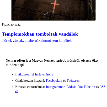
Franciaország
Templomokban tomboltak vandálok
Törtek-zúztak, a tabernákulumot sem kímélték.
Ne maradjon le a Magyar Nemzet legjobb írásairól, olvassa őket
minden nap!
Iratkozzon fel hírlevelünkre
Csatlakozzon hozzánk
Facebookon
és
Twitteren
Kövesse csatornáinkat
Instagrammon
,
Videán
,
YouTube-on
és
RSS-
en