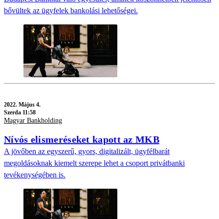
bővültek az ügyfelek bankolási lehetőségei.
2022.
Május 4.
Szerda 11:58
Magyar Bankholding
Nívós elismeréseket kapott az MKB
A jövőben az egyszerű, gyors, digitalizált, ügyfélbarát
megoldásoknak kiemelt szerepe lehet a csoport privátbanki
tevékenységében is.