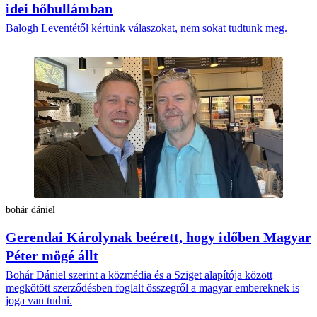
idei hőhullámban
Balogh Leventétől kértünk válaszokat, nem sokat tudtunk meg.
bohár dániel
Gerendai Károlynak beérett, hogy időben Magyar
Péter mögé állt
Bohár Dániel szerint a közmédia és a Sziget alapítója között
megkötött szerződésben foglalt összegről a magyar embereknek is
joga van tudni.