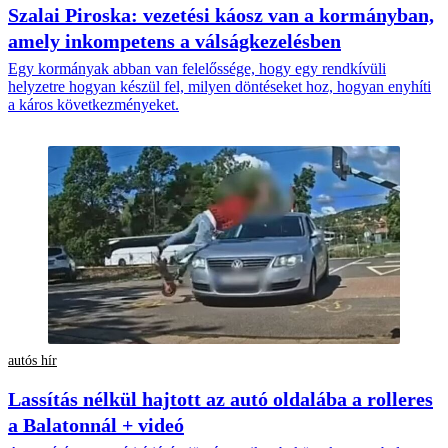
Szalai Piroska: vezetési káosz van a kormányban,
amely inkompetens a válságkezelésben
Egy kormányak abban van felelőssége, hogy egy rendkívüli
helyzetre hogyan készül fel, milyen döntéseket hoz, hogyan enyhíti
a káros következményeket.
autós hír
Lassítás nélkül hajtott az autó oldalába a rolleres
a Balatonnál + videó