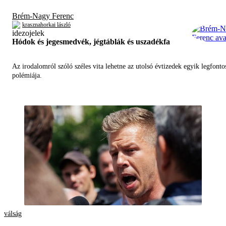
Brém-Nagy Ferenc
krasznahorkai lászló
Hódok és jegesmedvék, jégtáblák és uszadékfa
Az irodalomról szóló széles vita lehetne az utolsó évtizedek egyik legfont
polémiája.
válság