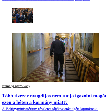
személyi igazolvány
Több tízezer nyugdíjas nem tudja igazolni magát
ezen a héten a kormány miatt?
A Belügyminisztérium részletes tájékoztatást ígért lapunknak.