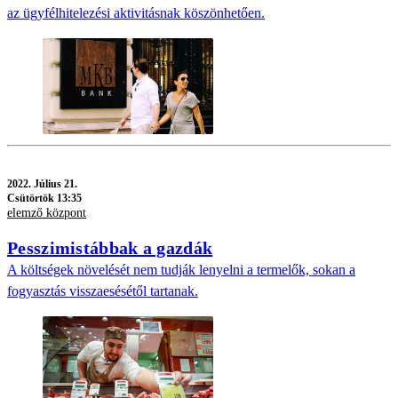
az ügyfélhitelezési aktivitásnak köszönhetően.
2022.
Július 21.
Csütörtök 13:35
elemző központ
Pesszimistábbak a gazdák
A költségek növelését nem tudják lenyelni a termelők, sokan a
fogyasztás visszaesésétől tartanak.