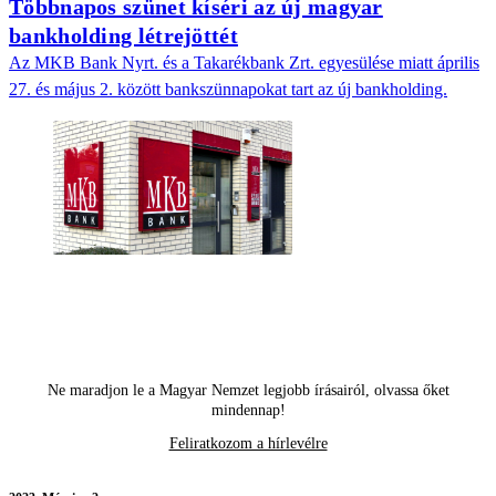
Többnapos szünet kíséri az új magyar
bankholding létrejöttét
Az MKB Bank Nyrt. és a Takarékbank Zrt. egyesülése miatt április
27. és május 2. között bankszünnapokat tart az új bankholding.
Ne maradjon le a Magyar Nemzet legjobb írásairól, olvassa őket
mindennap!
Feliratkozom a hírlevélre