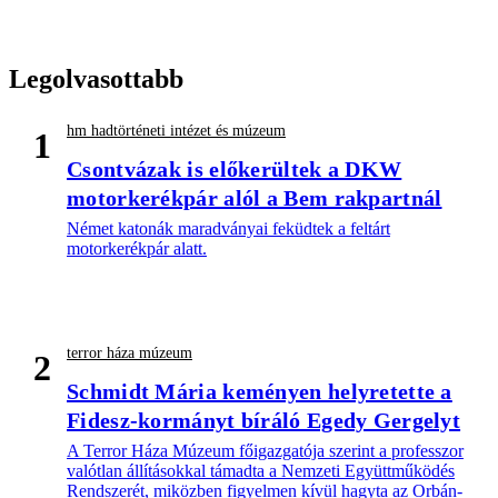
Legolvasottabb
hm hadtörténeti intézet és múzeum
1
Csontvázak is előkerültek a DKW
motorkerékpár alól a Bem rakpartnál
Német katonák maradványai feküdtek a feltárt
motorkerékpár alatt.
terror háza múzeum
2
Schmidt Mária keményen helyretette a
Fidesz-kormányt bíráló Egedy Gergelyt
A Terror Háza Múzeum főigazgatója szerint a professzor
valótlan állításokkal támadta a Nemzeti Együttműködés
Rendszerét, miközben figyelmen kívül hagyta az Orbán-