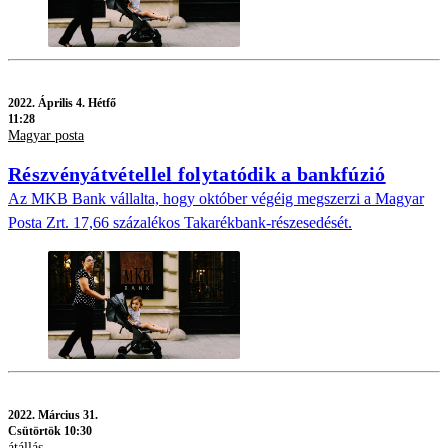
2022.
Április 4. Hétfő
11:28
Magyar posta
Részvényátvétellel folytatódik a bankfúzió
Az MKB Bank vállalta, hogy október végéig megszerzi a Magyar
Posta Zrt. 17,66 százalékos Takarékbank-részesedését.
2022.
Március 31.
Csütörtök 10:30
átállás