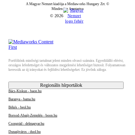
A Magyar Nemzet kiadója a Mediaworks Hungary Zrt. ©
Minden jog fenntartva
© 2026
Portfóliónk minőségi tartalmat jelent minden olvasó számára. Egyedülálló elérést,
országos lefedettséget és változatos megjelenési lehetőséget biztosít. Folyamatosan
keressük az új irányokat és fejlődési lehetőségeket. Ez jövőnk záloga.
Regionális hírportálok
Bács-Kiskun - baon.hu
Baranya - bama.hu
Békés - beol.hu
Borsod-Abaúj-Zemplén - boon.hu
Csongrád - delmagyar.hu
Dunaújváros - duol.hu