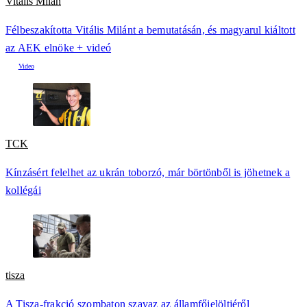
Vitális Milán
Félbeszakította Vitális Milánt a bemutatásán, és magyarul kiáltott
az AEK elnöke + videó
TCK
Kínzásért felelhet az ukrán toborzó, már börtönből is jöhetnek a
kollégái
tisza
A Tisza-frakció szombaton szavaz az államfőjelöltjéről