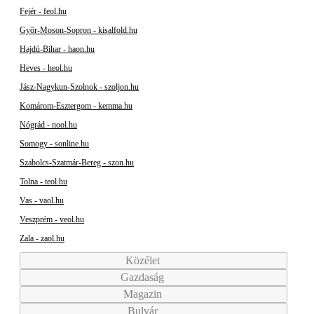
Fejér - feol.hu
Győr-Moson-Sopron - kisalfold.hu
Hajdú-Bihar - haon.hu
Heves - heol.hu
Jász-Nagykun-Szolnok - szoljon.hu
Komárom-Esztergom - kemma.hu
Nógrád - nool.hu
Somogy - sonline.hu
Szabolcs-Szatmár-Bereg - szon.hu
Tolna - teol.hu
Vas - vaol.hu
Veszprém - veol.hu
Zala - zaol.hu
Közélet
Gazdaság
Magazin
Bulvár