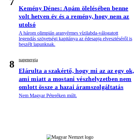
7
Kemény Dénes: Apám ölelésében benne
volt hetven év és a remény, hogy nem az
utolsó
A három olimpián aranyérmes vízilabda-válogatott
legendás szövetségi kapitánya az édesapja elvesztéséről is
beszélt lapunknak.
napenergia
8
Elárulta a szakértő, hogy mi az az egy ok,
ami miatt a mostani vészhelyzetben nem
omlott össze a hazai áramszolgáltatás
Nem Magyar Péteréken múlt.