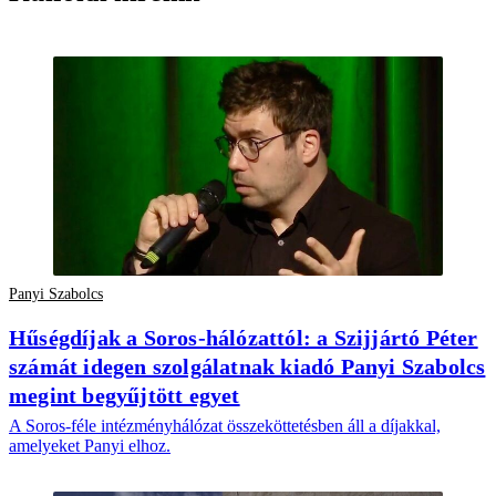
Panyi Szabolcs
Hűségdíjak a Soros-hálózattól: a Szijjártó Péter
számát idegen szolgálatnak kiadó Panyi Szabolcs
megint begyűjtött egyet
A Soros-féle intézményhálózat összeköttetésben áll a díjakkal,
amelyeket Panyi elhoz.