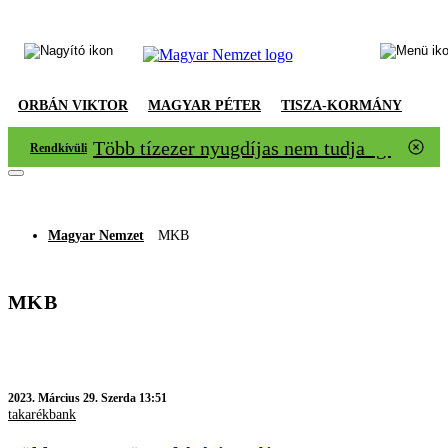
ORBÁN VIKTOR
MAGYAR PÉTER
TISZA-KORMÁNY
Több tízezer nyugdíjas nem tudja igazolni
Rendkívüli
Magyar Nemzet
MKB
MKB
2023.
Március 29. Szerda 13:51
takarékbank