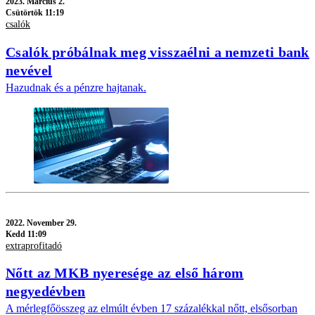
2023.
Március 2.
Csütörtök 11:19
csalók
Csalók próbálnak meg visszaélni a nemzeti bank
nevével
Hazudnak és a pénzre hajtanak.
2022.
November 29.
Kedd 11:09
extraprofitadó
Nőtt az MKB nyeresége az első három
negyedévben
A mérlegfőösszeg az elmúlt évben 17 százalékkal nőtt, elsősorban