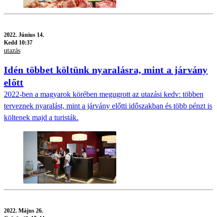
2022.
Június 14.
Kedd 10:37
utazás
Idén többet költünk nyaralásra, mint a járvány
előtt
2022-ben a magyarok körében megugrott az utazási kedv: többen
terveznek nyaralást, mint a járvány előtti időszakban és több pénzt is
költenek majd a turisták.
2022.
Május 26.