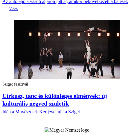
Az autó épp a vasúti átjárón jött át, amikor bekövetkezett a baleset.
Sziget fesztivál
Cirkusz, tánc és különleges élmények: új
kulturális negyed születik
Idén a Művészetek Kertjével újít a Sziget.