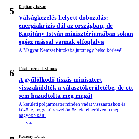
Kapitány István
5
Válságkezelés helyett dobozolás:
energiakrízis dúl az országban, de
Kapitány István minisztériumában sokan
egész mással vannak elfoglalva
A Magyar Nemzet birtokába jutott egy belső körlevél.
kátai - németh vilmos
6
A gyűlölködő tiszás minisztert
visszaküldték a választókerületébe, de ott
sem hazudtolta meg magát
A kerületi polgármester minden vádat visszautasított és
közölte, hogy kútvízzel öntöznek, elkerülvén a még
nagyobb kárt.
Kemény Dénes