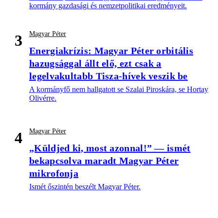
kormány gazdasági és nemzetpolitikai eredményeit.
Magyar Péter
3
Energiakrízis: Magyar Péter orbitális
hazugsággal állt elő, ezt csak a
legelvakultabb Tisza-hívek veszik be
A kormányfő nem hallgatott se Szalai Piroskára, se Hortay
Olivérre.
Magyar Péter
4
„Küldjed ki, most azonnal!” — ismét
bekapcsolva maradt Magyar Péter
mikrofonja
Ismét őszintén beszélt Magyar Péter.