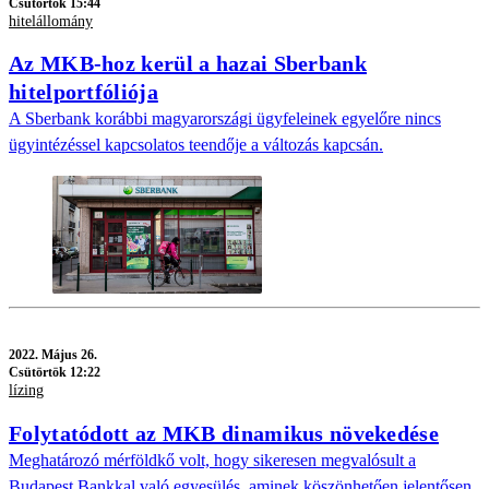
Csütörtök 15:44
hitelállomány
Az MKB-hoz kerül a hazai Sberbank
hitelportfóliója
A Sberbank korábbi magyarországi ügyfeleinek egyelőre nincs
ügyintézéssel kapcsolatos teendője a változás kapcsán.
2022.
Május 26.
Csütörtök 12:22
lízing
Folytatódott az MKB dinamikus növekedése
Meghatározó mérföldkő volt, hogy sikeresen megvalósult a
Budapest Bankkal való egyesülés, aminek köszönhetően jelentősen