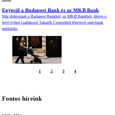
Egyesül a Budapest Bank és az MKB Bank
Már dolgoznak a Budapest Bankból, az MKB Bankból, illetve a
jövő évben csatlakozó Takarék Csoportból létrejövő nagybank
márkáján.
1
2
3
4
Fontos híreink