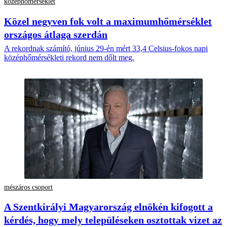
középhőmérséklet
Közel negyven fok volt a maximumhőmérséklet
országos átlaga szerdán
A rekordnak számító, június 29-én mért 33,4 Celsius-fokos napi
középhőmérsékleti rekord nem dőlt meg.
mészáros csoport
A Szentkirályi Magyarország elnökén kifogott a
kérdés, hogy mely településeken osztottak vizet az