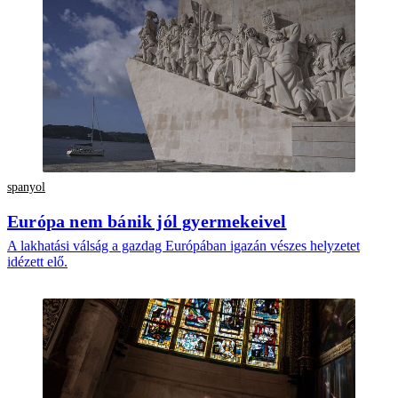
spanyol
Európa nem bánik jól gyermekeivel
A lakhatási válság a gazdag Európában igazán vészes helyzetet
idézett elő.