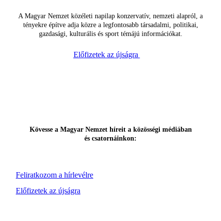
A Magyar Nemzet közéleti napilap konzervatív, nemzeti alapról, a
tényekre építve adja közre a legfontosabb társadalmi, politikai,
gazdasági, kulturális és sport témájú információkat.
Előfizetek az újságra
Kövesse a Magyar Nemzet híreit a közösségi médiában
és csatornáinkon:
Feliratkozom a hírlevélre
Előfizetek az újságra