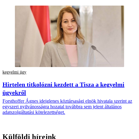
kegyelmi ügy
Hirtelen titkolózni kezdett a Tisza a kegyelmi
ügyekről
Forsthoffer Ágnes ideiglenes köztársasági elnök hivatala szerint az
egyszeri nyilvánosságra hozatal továbbra sem jelent általános
adatszolgáltatási kötelezettséget.
Külföldi híreink