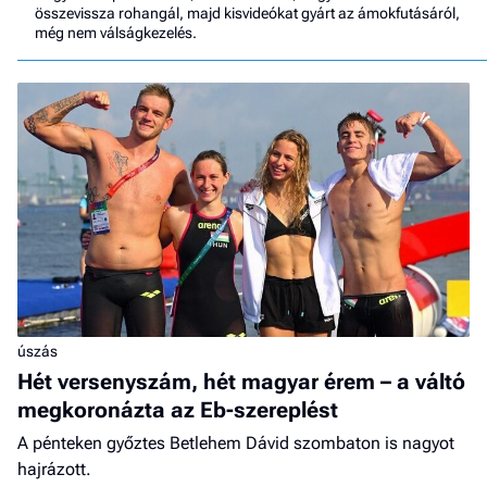
összevissza rohangál, majd kisvideókat gyárt az ámokfutásáról,
még nem válságkezelés.
úszás
Hét versenyszám, hét magyar érem – a váltó
megkoronázta az Eb-szereplést
A pénteken győztes Betlehem Dávid szombaton is nagyot
hajrázott.