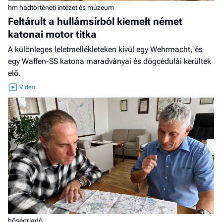
hm hadtörténeti intézet és múzeum
Feltárult a hullámsírból kiemelt német
katonai motor titka
A különleges leletmellékleteken kívül egy Wehrmacht, és
egy Waffen-SS katona maradványai és dögcédulái kerültek
elő.
hőségriadó