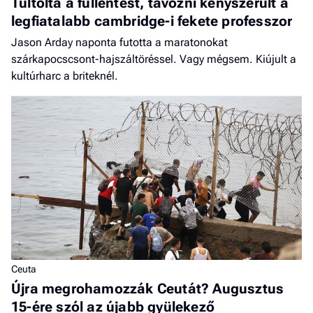
Túltolta a füllentést, távozni kényszerült a
legfiatalabb cambridge-i fekete professzor
Jason Arday naponta futotta a maratonokat
szárkapocscsont-hajszáltöréssel. Vagy mégsem. Kiújult a
kultúrharc a briteknél.
Ceuta
Újra megrohamozzák Ceutát? Augusztus
15-ére szól az újabb gyülekező