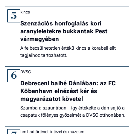
kincs
5
Szenzációs honfoglalás kori
aranyleletekre bukkantak Pest
vármegyében
A felbecsülhetetlen értékű kincs a korabeli elit
tagjaihoz tartozhatott.
DVSC
6
Debreceni balhé Dániában: az FC
Köbenhavn elnézést kér és
magyarázatot követel
Szamba a szaunában – így értékelte a dán sajtó a
csapatuk fölényes győzelmét a DVSC otthonában.
hm hadtörténeti intézet és múzeum