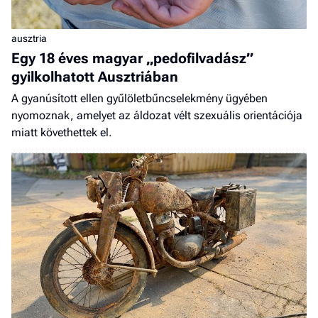
ausztria
Egy 18 éves magyar „pedofilvadász”
gyilkolhatott Ausztriában
A gyanúsított ellen gyűlöletbűncselekmény ügyében
nyomoznak, amelyet az áldozat vélt szexuális orientációja
miatt követhettek el.