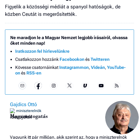
Figyelik a közösségi médiát a spanyol hatóságok, de
közben Ceutát is megerősítették.
Ne maradjon le a Magyar Nemzet legjobb írásairól, olvassa
őket minden nap!
Iratkozzon fel hírlevelünkre
Csatlakozzon hozzánk
Facebookon
és
Twitteren
Kövesse csatornáinkat
Instagrammon
,
Videán
,
YouTube-
on
és
RSS-en
Gajdics Ottó
miniszterelnök
Magamutogatás
Vagyunk itt pár millióan, akik szerint az, hogy a miniszterelnök