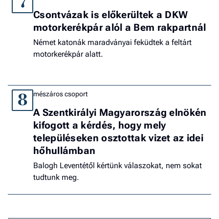
7
Csontvázak is előkerültek a DKW
motorkerékpár alól a Bem rakpartnál
Német katonák maradványai feküdtek a feltárt
motorkerékpár alatt.
mészáros csoport
8
A Szentkirályi Magyarország elnökén
kifogott a kérdés, hogy mely
településeken osztottak vizet az idei
hőhullámban
Balogh Leventétől kértünk válaszokat, nem sokat
tudtunk meg.