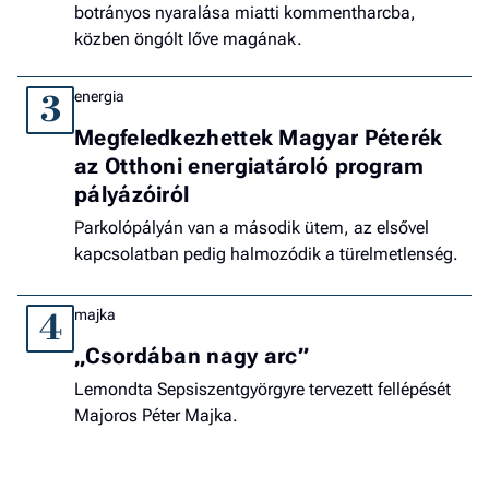
botrányos nyaralása miatti kommentharcba,
közben öngólt lőve magának.
energia
3
Megfeledkezhettek Magyar Péterék
az Otthoni energiatároló program
pályázóiról
Parkolópályán van a második ütem, az elsővel
kapcsolatban pedig halmozódik a türelmetlenség.
majka
4
„Csordában nagy arc”
Lemondta Sepsiszentgyörgyre tervezett fellépését
Majoros Péter Majka.