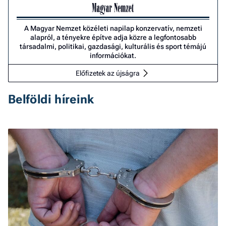
A Magyar Nemzet közéleti napilap konzervatív, nemzeti
alapról, a tényekre építve adja közre a legfontosabb
társadalmi, politikai, gazdasági, kulturális és sport témájú
információkat.
Előfizetek az újságra
Belföldi híreink