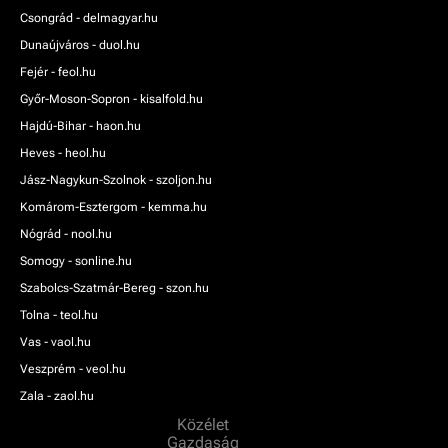
Csongrád - delmagyar.hu
Dunaújváros - duol.hu
Fejér - feol.hu
Győr-Moson-Sopron - kisalfold.hu
Hajdú-Bihar - haon.hu
Heves - heol.hu
Jász-Nagykun-Szolnok - szoljon.hu
Komárom-Esztergom - kemma.hu
Nógrád - nool.hu
Somogy - sonline.hu
Szabolcs-Szatmár-Bereg - szon.hu
Tolna - teol.hu
Vas - vaol.hu
Veszprém - veol.hu
Zala - zaol.hu
Közélet
Gazdaság