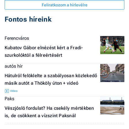
Feliratkozom a hírlevélre
Fontos híreink
Ferencváros
Kubatov Gábor elnézést kért a Fradi-
szurkolóktól a félreértésért
autós hír
Hátulról felöklelte a szabályosan közlekedő
másik autót a Thököly úton + videó
Paks
Job
Vészjósló fordulat? Ha csekély mértékben
- he
is, de csökkent a vízszint Paksnál
vél
F