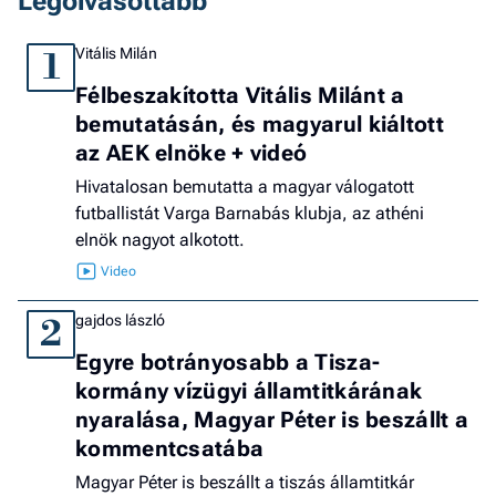
Legolvasottabb
Vitális Milán
1
Félbeszakította Vitális Milánt a
bemutatásán, és magyarul kiáltott
az AEK elnöke + videó
Hivatalosan bemutatta a magyar válogatott
futballistát Varga Barnabás klubja, az athéni
elnök nagyot alkotott.
gajdos lászló
2
Egyre botrányosabb a Tisza-
kormány vízügyi államtitkárának
nyaralása, Magyar Péter is beszállt a
kommentcsatába
Magyar Péter is beszállt a tiszás államtitkár