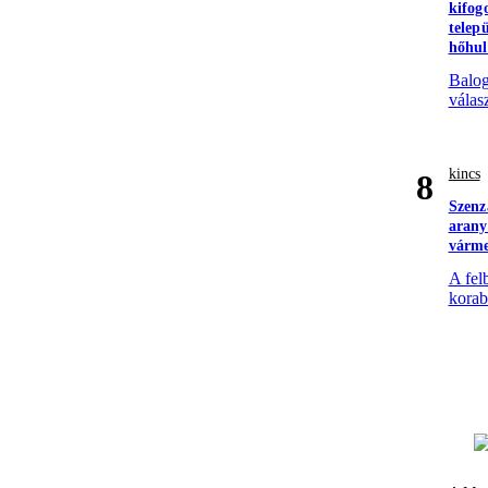
kifog
telepü
hőhu
Balog
válas
kincs
8
Szenz
arany
várm
A fel
korabe