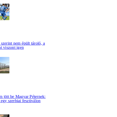
szerint nem épült tároló, a
t viszont igen
m jött be Magyar Péternek:
egy szerbiai fesztiválon