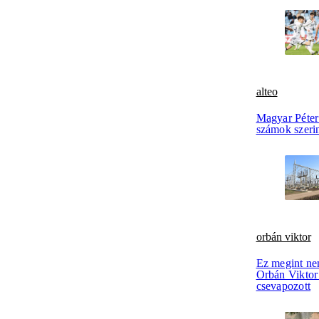
alteo
Magyar Péter 
számok szerin
orbán viktor
Ez megint ne
Orbán Viktor 
csevapozott