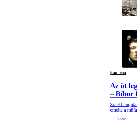
jean reno
Az öt le
– Bíbor 
Sötét hangulat
emelte a műfaj