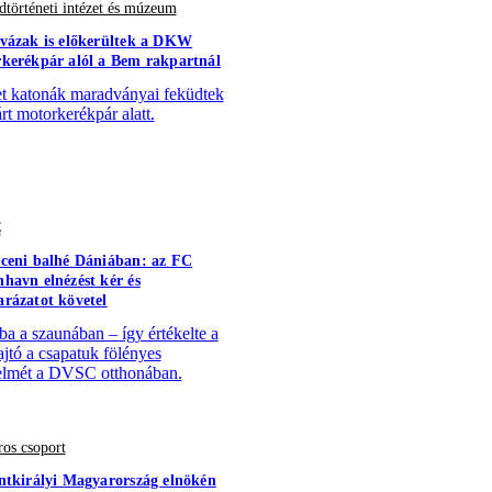
történeti intézet és múzeum
vázak is előkerültek a DKW
kerékpár alól a Bem rakpartnál
 katonák maradványai feküdtek
árt motorkerékpár alatt.
C
ceni balhé Dániában: az FC
havn elnézést kér és
rázatot követel
a a szaunában – így értékelte a
ajtó a csapatuk fölényes
lmét a DVSC otthonában.
os csoport
ntkirályi Magyarország elnökén