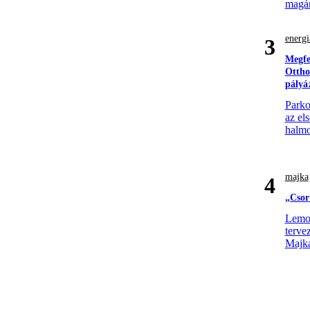
magá
energi
3
Megfe
Ottho
pályá
Parko
az el
halmo
majka
4
„Csor
Lemon
terve
Majk