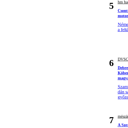
hm had
5
Csont
motor
Német
a felt
DVS
6
Debre
Köben
magya
Szamb
dán s
győze
mészár
7
A Sze