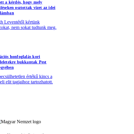
ott a kérdés, hogy mely
léseken osztottak vizet az idei
llámban
h Leventétől kértünk
zokat, nem sokat tudtunk meg.
ációs honfoglalás kori
leletekre bukkantak Pest
egyében
becsülhetetlen értékű kincs a
li elit tagjaihoz tartozhatott.