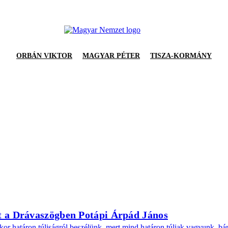
ORBÁN VIKTOR
MAGYAR PÉTER
TISZA-KORMÁNY
át a Drávaszögben Potápi Árpád János
ikor határon túliságról beszélünk, mert mind határon túliak vagyunk, bá