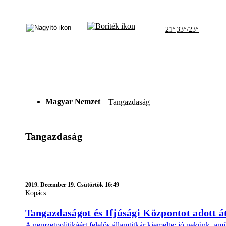
21°
33°/23°
Magyar Nemzet
Tangazdaság
Tangazdaság
2019.
December 19. Csütörtök 16:49
Kopács
Tangazdaságot és Ifjúsági Központot adott 
A nemzetpolitikáért felelős államtitkár kiemelte: jó nekünk, am