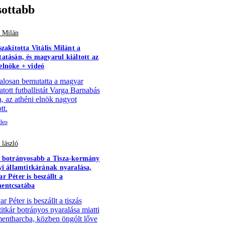
sottabb
s Milán
szakította Vitális Milánt a
atásán, és magyarul kiáltott az
lnöke + videó
alosan bemutatta a magyar
atott futballistát Varga Barnabás
a, az athéni elnök nagyot
tt.
 lászló
 botrányosabb a Tisza-kormány
yi államtitkárának nyaralása,
r Péter is beszállt a
entcsatába
 Péter is beszállt a tiszás
titkár botrányos nyaralása miatti
ntharcba, közben öngólt lőve