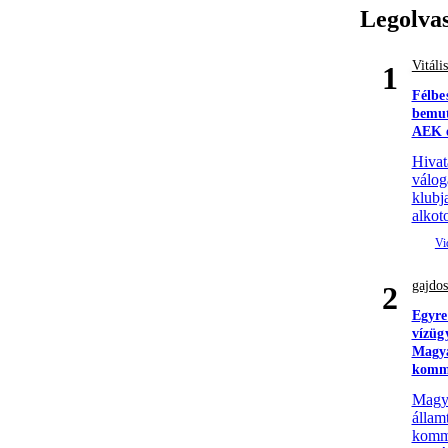
Legolva
Vitáli
1
Félbe
bemut
AEK e
Hivat
válog
klubj
alkoto
gajdos
2
Egyre
vízüg
Magya
komm
Magyar
állam
komme