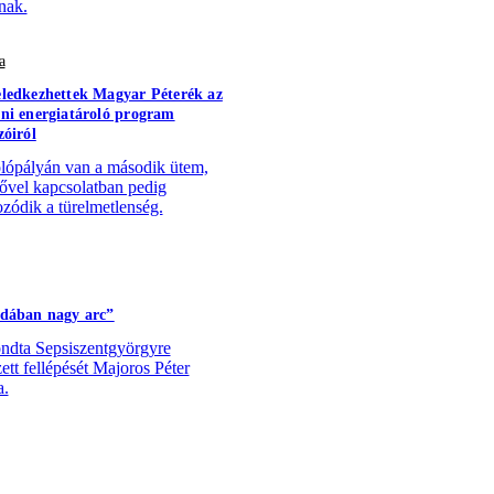
nak.
a
ledkezhettek Magyar Péterék az
ni energiatároló program
zóiról
lópályán van a második ütem,
sővel kapcsolatban pedig
zódik a türelmetlenség.
dában nagy arc”
dta Sepsiszentgyörgyre
zett fellépését Majoros Péter
a.