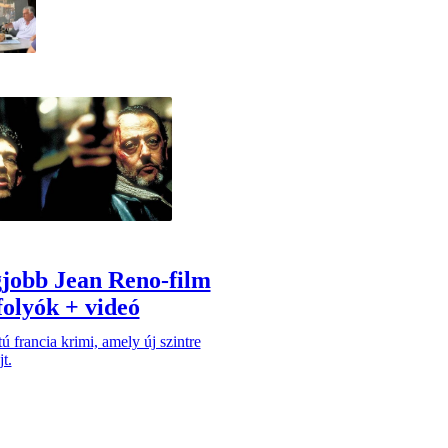
gjobb Jean Reno-film
folyók + videó
ú francia krimi, amely új szintre
t.