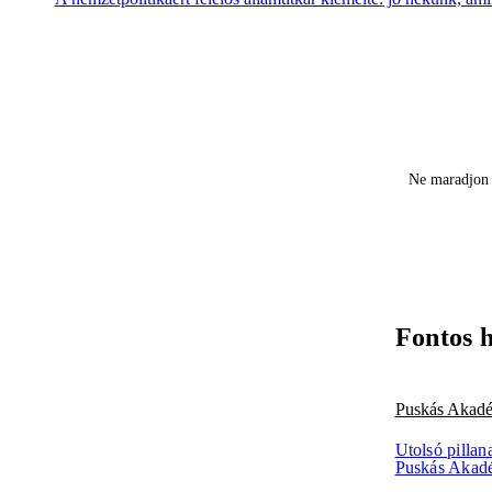
Ne maradjon 
Fontos 
Puskás Akad
Utolsó pillan
Puskás Akad