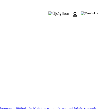
rhonnan is jöttünk, és bárhol is vagyunk, ez a mi közös sorsunk.