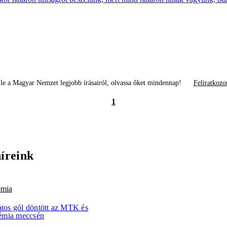
le a Magyar Nemzet legjobb írásairól, olvassa őket mindennap!
Feliratkozo
1
híreink
émia
atos gól döntött az MTK és
émia meccsén