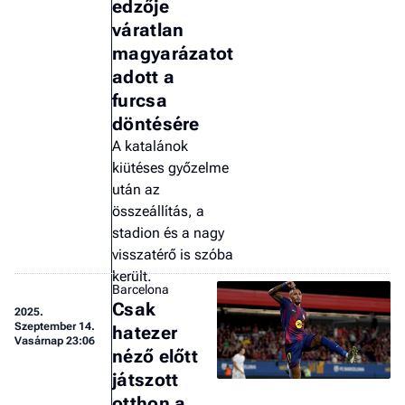
edzője
váratlan
magyarázatot
adott a
furcsa
döntésére
A katalánok
kiütéses győzelme
után az
összeállítás, a
stadion és a nagy
visszatérő is szóba
került.
Barcelona
Csak
2025.
Szeptember 14.
hatezer
Vasárnap 23:06
néző előtt
játszott
otthon a