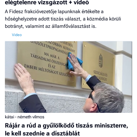
elégtelenre vizsgázott + videó
A Fidesz frakcióvezetője lapunknak értékelte a
hőséghelyzetre adott tiszás választ, a közmédia körüli
botrányt, valamint az államfőválasztást is.
kátai - németh vilmos
Rájár a rúd a gyűlölködő tiszás miniszterre,
le kell szednie a dísztáblát