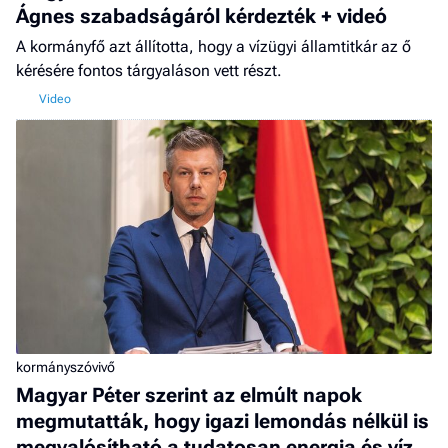
Ágnes szabadságáról kérdezték + videó
A kormányfő azt állította, hogy a vízügyi államtitkár az ő
kérésére fontos tárgyaláson vett részt.
kormányszóvivő
Magyar Péter szerint az elmúlt napok
megmutatták, hogy igazi lemondás nélkül is
megvalósítható a tudatosan energia és víz