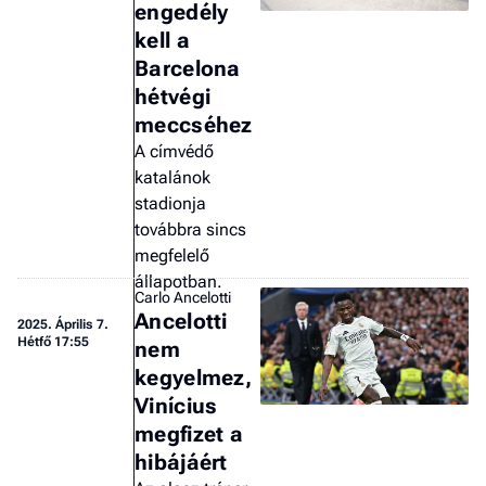
engedély
kell a
Barcelona
hétvégi
meccséhez
A címvédő
katalánok
stadionja
továbbra sincs
megfelelő
állapotban.
Carlo Ancelotti
Ancelotti
2025.
Április 7.
Hétfő 17:55
nem
kegyelmez,
Vinícius
megfizet a
hibájáért