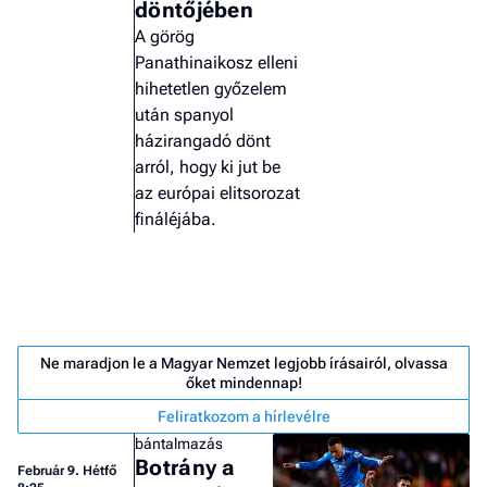
döntőjében
A görög
Panathinaikosz elleni
hihetetlen győzelem
után spanyol
házirangadó dönt
arról, hogy ki jut be
az európai elitsorozat
fináléjába.
Ne maradjon le a Magyar Nemzet legjobb írásairól, olvassa
őket mindennap!
Job
Feliratkozom a hírlevélre
- he
bántalmazás
vél
Botrány a
Február 9. Hétfő