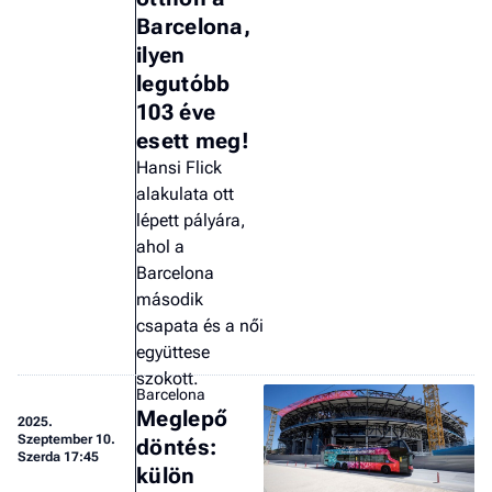
Barcelona,
ilyen
legutóbb
103 éve
esett meg!
Hansi Flick
alakulata ott
lépett pályára,
ahol a
Barcelona
második
csapata és a női
együttese
szokott.
Barcelona
Meglepő
2025.
Szeptember 10.
döntés:
Szerda 17:45
külön