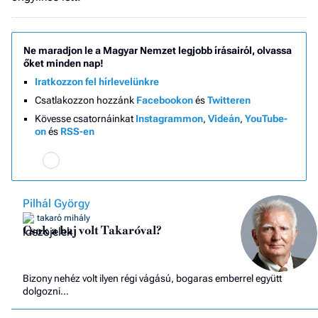
Ne maradjon le a Magyar Nemzet legjobb írásairól, olvassa
őket minden nap!
Iratkozzon fel hírlevelünkre
Csatlakozzon hozzánk
Facebookon
és
Twitteren
Kövesse csatornáinkat
Instagrammon
,
Videán
,
YouTube-
on
és
RSS-en
Pilhál György
takaró mihály
Csak a baj volt Takaróval?
Bizony nehéz volt ilyen régi vágású, bogaras emberrel együtt
dolgozni…