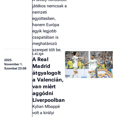
játékos nemcsak a
nemzeti
együttesben,
hanem Európa
egyik legjobb
csapatában is
meghatározó
szerepet tölt be.
LaLiga
A Real
2025.
November 1.
Madrid
Szombat 23:08
átgyalogolt
a Valencián,
van miért
aggódni
Liverpoolban
Kylian Mbappé
volt a királyi