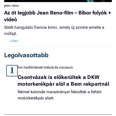
jean reno
Az öt legjobb Jean Reno-film – Bíbor folyók +
videó
Sötét hangulatú francia krimi, amely új szintre emelte a
műfajt.
Legolvasottabb
hm hadtörténeti intézet és múzeum
1
Csontvázak is előkerültek a DKW
motorkerékpár alól a Bem rakpartnál
Német katonák maradványai feküdtek a feltárt
motorkerékpár alatt.