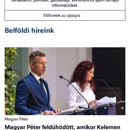
társadalmi, politikai, gazdasági, kulturális és sport témájú
információkat.
Előfizetek az újságra
Belföldi híreink
Magyar Péter
Magyar Péter feldühödött, amikor Kelemen