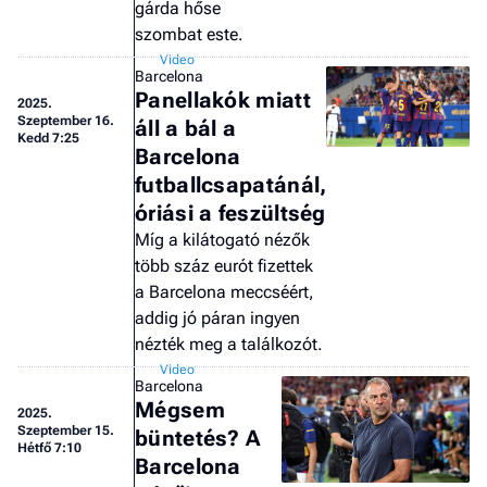
gárda hőse
szombat este.
Barcelona
Panellakók miatt
2025.
Szeptember 16.
áll a bál a
Kedd 7:25
Barcelona
futballcsapatánál,
óriási a feszültség
Míg a kilátogató nézők
több száz eurót fizettek
a Barcelona meccséért,
addig jó páran ingyen
nézték meg a találkozót.
Barcelona
Mégsem
2025.
Szeptember 15.
büntetés? A
Hétfő 7:10
Barcelona