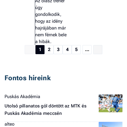
Az olasz tréner
úgy
gondolkodik,
hogy az idény
hajrájában már
nem férnek bele
a hibák.
1
2
3
4
5
...
Fontos híreink
Puskás Akadémia
Utolsó pillanatos gól döntött az MTK és
Puskás Akadémia meccsén
alteo