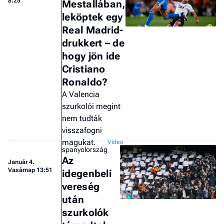
8:25
Mestallában,
F
a 
leköptek egy
Real Madrid-
drukkert – de
hogy jön ide
Cristiano
Ronaldo?
A Valencia
szurkolói megint
nem tudták
visszafogni
magukat.
spanyolország
Az
Január 4.
Vasárnap 13:51
idegenbeli
vereség
után
szurkolók