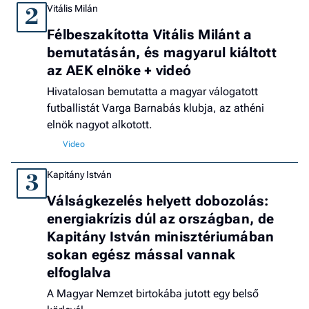
Vitális Milán
2
Félbeszakította Vitális Milánt a
bemutatásán, és magyarul kiáltott
az AEK elnöke + videó
Hivatalosan bemutatta a magyar válogatott
futballistát Varga Barnabás klubja, az athéni
elnök nagyot alkotott.
Kapitány István
3
Válságkezelés helyett dobozolás:
energiakrízis dúl az országban, de
Kapitány István minisztériumában
sokan egész mással vannak
elfoglalva
A Magyar Nemzet birtokába jutott egy belső