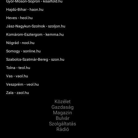
Győr-Moson-Sopron - kisalfold.hu
Hajdú-Bihar - haon.hu
Heves - heol.hu
Jász-Nagykun-Szolnok - szoljon.hu
Komárom-Esztergom - kemma.hu
Nógrád - nool.hu
Somogy - sonline.hu
Szabolcs-Szatmár-Bereg - szon.hu
Tolna - teol.hu
Vas - vaol.hu
Veszprém - veol.hu
Zala - zaol.hu
Közélet
Gazdaság
Magazin
Bulvár
Szolgáltatás
Rádió