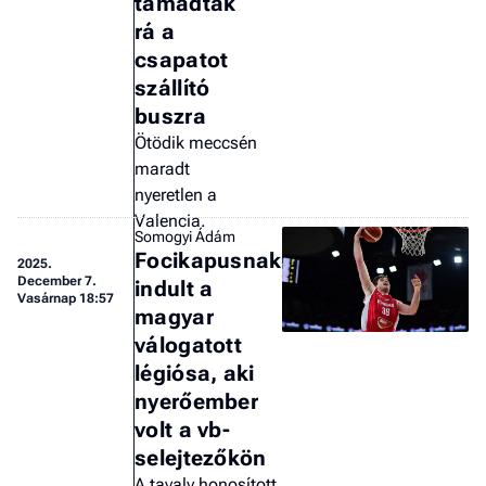
támadtak
rá a
csapatot
szállító
buszra
Ötödik meccsén
maradt
nyeretlen a
Valencia.
Somogyi Ádám
Focikapusnak
2025.
December 7.
indult a
Vasárnap 18:57
magyar
válogatott
légiósa, aki
nyerőember
volt a vb-
selejtezőkön
A tavaly honosított