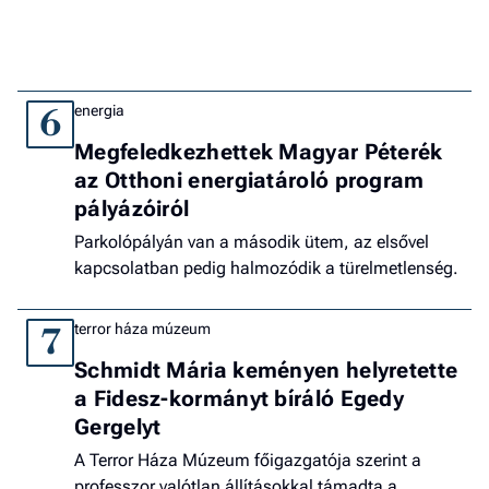
energia
6
Megfeledkezhettek Magyar Péterék
az Otthoni energiatároló program
pályázóiról
Parkolópályán van a második ütem, az elsővel
kapcsolatban pedig halmozódik a türelmetlenség.
terror háza múzeum
7
Schmidt Mária keményen helyretette
a Fidesz-kormányt bíráló Egedy
Gergelyt
A Terror Háza Múzeum főigazgatója szerint a
professzor valótlan állításokkal támadta a