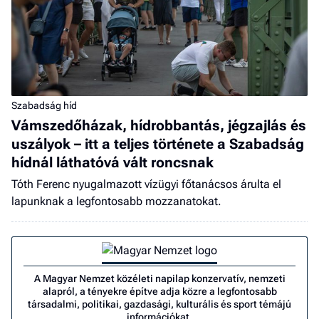
Szabadság híd
Vámszedőházak, hídrobbantás, jégzajlás és
uszályok – itt a teljes története a Szabadság
hídnál láthatóvá vált roncsnak
Tóth Ferenc nyugalmazott vízügyi főtanácsos árulta el
lapunknak a legfontosabb mozzanatokat.
A Magyar Nemzet közéleti napilap konzervatív, nemzeti
alapról, a tényekre építve adja közre a legfontosabb
társadalmi, politikai, gazdasági, kulturális és sport témájú
információkat.