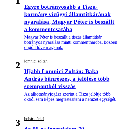
1
Egyre botrányosabb a Tisza-
kormány vízügyi államtitkárának
nyaralása, Magyar Péter is beszállt
a kommentcsatába
Magyar Péter is beszállt a tiszás államtitkár
botrányos nyaralása miatti kommentharcba, közben
öngólt lőve magának.
lomnici zoltán
2
Ifjabb Lomnici Zoltán: Baka
András bűnrészes, a jelölése több
szempontból visszás
Az alkotmányjogász szerint a Tisza jelöltje több
okból sem képes megtestesíteni a nemzet egységét.
bohár dániel
3
Az 56-os forradalom 70.