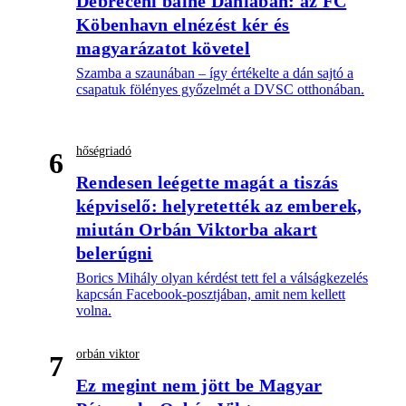
Debreceni balhé Dániában: az FC
Köbenhavn elnézést kér és
magyarázatot követel
Szamba a szaunában – így értékelte a dán sajtó a
csapatuk fölényes győzelmét a DVSC otthonában.
hőségriadó
6
Rendesen leégette magát a tiszás
képviselő: helyretették az emberek,
miután Orbán Viktorba akart
belerúgni
Borics Mihály olyan kérdést tett fel a válságkezelés
kapcsán Facebook-posztjában, amit nem kellett
volna.
orbán viktor
7
Ez megint nem jött be Magyar