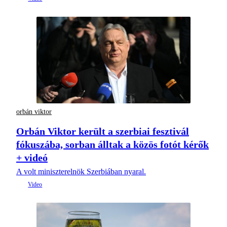
orbán viktor
Orbán Viktor került a szerbiai fesztivál
fókuszába, sorban álltak a közös fotót kérők
+ videó
A volt miniszterelnök Szerbiában nyaral.