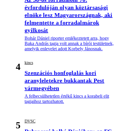
évfordulóján olyan köztársasági
elnöke lesz Magyarországnak, aki
felmentette a forradalmárok
gyilkosát
Bohár Dániel riporter emlékeztetett arra, hogy
Baka András tagja volt annak a bírói testületnek,
amelyik enlevelet adott Korbely Jánosnak.
kincs
4
Szenzációs honfoglalás kori
aranyleletekre bukkantak Pest
vármegyében
A felbecsülhetetlen értékű kincs a korabeli elit
tagjaihoz tartozhatott.
DVSC
5