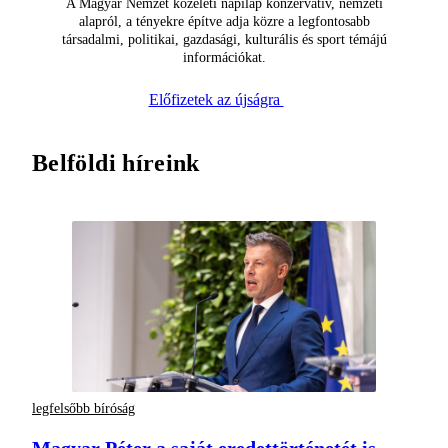
A Magyar Nemzet közéleti napilap konzervatív, nemzeti
alapról, a tényekre építve adja közre a legfontosabb
társadalmi, politikai, gazdasági, kulturális és sport témájú
információkat.
Előfizetek az újságra
Belföldi híreink
legfelsőbb bíróság
Magyar Péter a saját eredettörténetét is