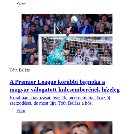
Tóth Balázs
A Premier League korábbi bajnoka a
magyar válogatott kulcsemberének hízeleg
Korábban a távozását jósolták, mert nem írta alá az új
szerződését, de most újra Tóth Balázs a hős.