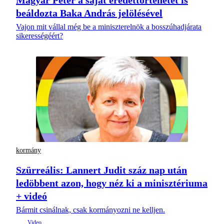
beáldozta Baka András jelölésével
Vajon mit vállal még be a miniszterelnök a bosszúhadjárata
sikerességéért?
kormány
Szürreális: Lannert Judit száz nap után
ledöbbent azon, hogy néz ki a minisztériuma
+ videó
Bármit csinálnak, csak kormányozni ne kelljen.