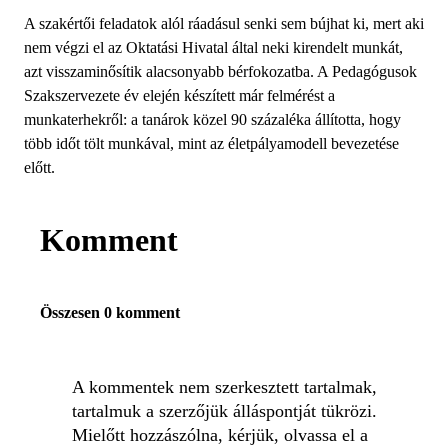
A szakértői feladatok alól ráadásul senki sem bújhat ki, mert aki
nem végzi el az Oktatási Hivatal által neki kirendelt munkát,
azt visszaminősítik alacsonyabb bérfokozatba. A Pedagógusok
Szakszervezete év elején készített már felmérést a
munkaterhekről: a tanárok közel 90 százaléka állította, hogy
több időt tölt munkával, mint az életpályamodell bevezetése
előtt.
Komment
Összesen 0 komment
A kommentek nem szerkesztett tartalmak,
tartalmuk a szerzőjük álláspontját tükrözi.
Mielőtt hozzászólna, kérjük, olvassa el a