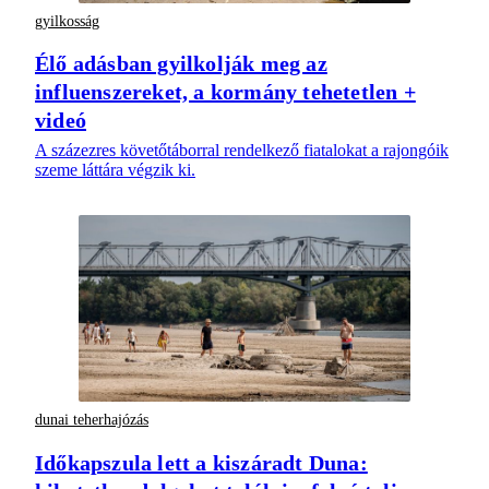
gyilkosság
Élő adásban gyilkolják meg az
influenszereket, a kormány tehetetlen +
videó
A százezres követőtáborral rendelkező fiatalokat a rajongóik
szeme láttára végzik ki.
dunai teherhajózás
Időkapszula lett a kiszáradt Duna: