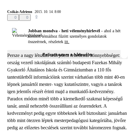
Csókás Adrienn
2015. 10. 14. 8:00
0
0
0
Jobban mondva - heti véleményhírlevél -
ahol a hét
kiemelt témáihoz fűzött személyes gondolatok
összeérnek, részletek
itt.
Feliratkozom a hírlevélre
Persze a nagy létszám sem jelent feltétlenül könnyebbséget: az
ország vezető iskolájának számító budapesti Fazekas Mihály
Gyakorló Általános Iskola és Gimnáziumban a 110 fős
tantestületből információink szerint várhatóan több mint 40-en
lépnek januártól mester- vagy kutatószintre, vagyis a tanárok
igen jelentős részét érinti majd a munkaidő-kedvezmény.
Paradox módon minél több a kiemelkedő szakmai képességű
tanár, annál nehezebb összeállítani az órarendeket. A
kedvezményt pedig egyre többeknek kell biztosítani: januárban
több mint ötezren léptek mesterpedagógusi kategóriába, jövőre
pedig az előzetes becslések szerint további háromezren fognak.