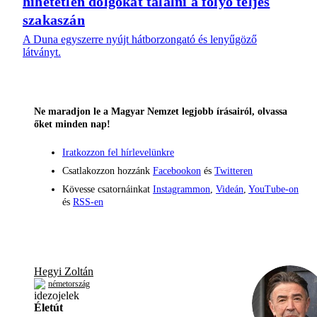
hihetetlen dolgokat találni a folyó teljes
szakaszán
A Duna egyszerre nyújt hátborzongató és lenyűgöző
látványt.
Ne maradjon le a Magyar Nemzet legjobb írásairól, olvassa
őket minden nap!
Iratkozzon fel hírlevelünkre
Csatlakozzon hozzánk
Facebookon
és
Twitteren
Kövesse csatornáinkat
Instagrammon
,
Videán
,
YouTube-on
és
RSS-en
Hegyi Zoltán
németország
Életút