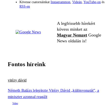
Kövesse csatornáinkat
Instagrammon
,
Videán
,
YouTube-on
és
RSS-en
A legfrissebb hírekért
kövess minket az
Magyar Nemzet
Google
News oldalán is!
Fontos híreink
vitézy dávid
Németh Balázs leleplezte Vitézy Dávid „különvonatát”, a
miniszter azonnal reagált