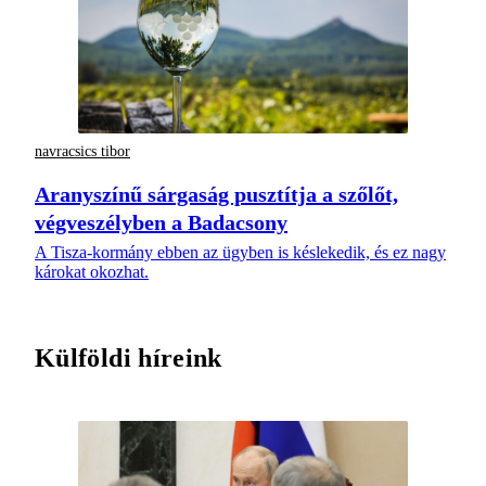
navracsics tibor
Aranyszínű sárgaság pusztítja a szőlőt,
végveszélyben a Badacsony
A Tisza-kormány ebben az ügyben is késlekedik, és ez nagy
károkat okozhat.
Külföldi híreink