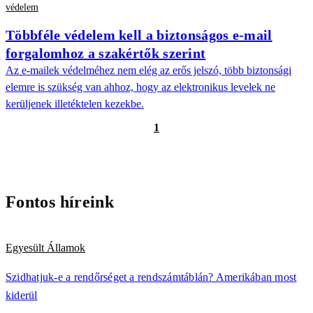
védelem
Többféle védelem kell a biztonságos e-mail
forgalomhoz a szakértők szerint
Az e-mailek védelméhez nem elég az erős jelszó, több biztonsági
elemre is szükség van ahhoz, hogy az elektronikus levelek ne
kerüljenek illetéktelen kezekbe.
1
Fontos híreink
Egyesült Államok
Szidhatjuk-e a rendőrséget a rendszámtáblán? Amerikában most
kiderül