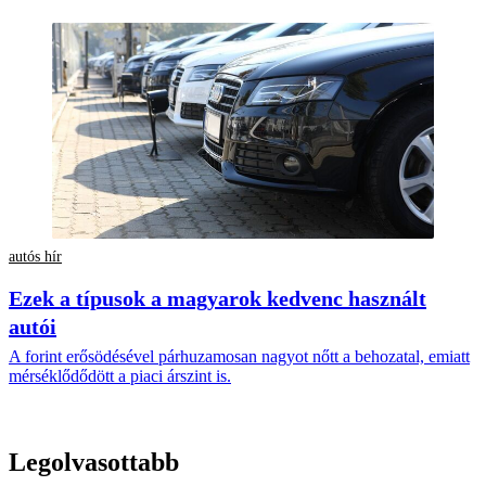
autós hír
Ezek a típusok a magyarok kedvenc használt
autói
A forint erősödésével párhuzamosan nagyot nőtt a behozatal, emiatt
mérséklődődött a piaci árszint is.
Legolvasottabb