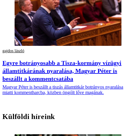
gajdos lászló
Egyre botrányosabb a Tisza-kormány vízügyi
államtitkárának nyaralása, Magyar Péter is
beszállt a kommentcsatába
Magyar Péter is beszállt a tiszás államtitkár botrányos nyaralása
miatti kommentharcba, közben öngólt lőve magának.
Külföldi híreink