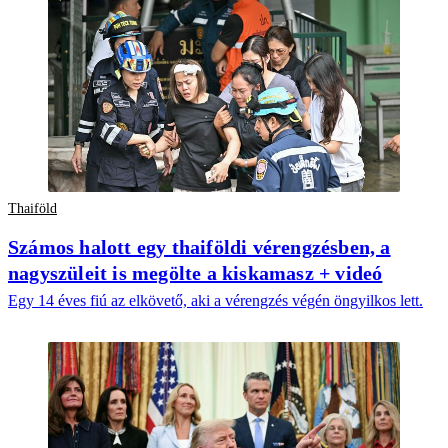
Thaiföld
Számos halott egy thaiföldi vérengzésben, a
nagyszüleit is megölte a kiskamasz + videó
Egy 14 éves fiú az elkövető, aki a vérengzés végén öngyilkos lett.