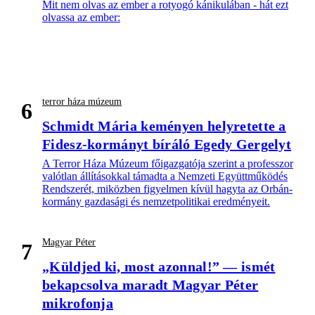
Mit nem olvas az ember a rotyogó kánikulában - hát ezt
olvassa az ember:
terror háza múzeum
6
Schmidt Mária keményen helyretette a
Fidesz-kormányt bíráló Egedy Gergelyt
A Terror Háza Múzeum főigazgatója szerint a professzor
valótlan állításokkal támadta a Nemzeti Együttműködés
Rendszerét, miközben figyelmen kívül hagyta az Orbán-
kormány gazdasági és nemzetpolitikai eredményeit.
Magyar Péter
7
„Küldjed ki, most azonnal!” — ismét
bekapcsolva maradt Magyar Péter
mikrofonja