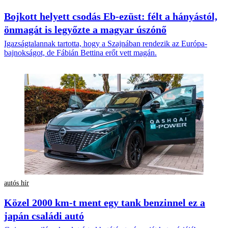
Bojkott helyett csodás Eb-ezüst: félt a hányástól,
önmagát is legyőzte a magyar úszónő
Igazságtalannak tartotta, hogy a Szajnában rendezik az Európa-
bajnokságot, de Fábián Bettina erőt vett magán.
autós hír
Közel 2000 km-t ment egy tank benzinnel ez a
japán családi autó