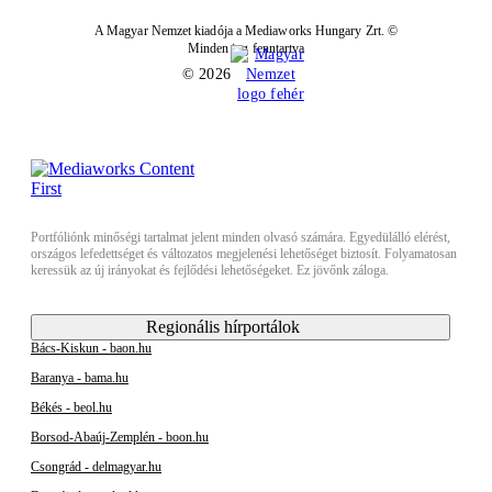
A Magyar Nemzet kiadója a Mediaworks Hungary Zrt. ©
Minden jog fenntartva
© 2026
Portfóliónk minőségi tartalmat jelent minden olvasó számára. Egyedülálló elérést,
országos lefedettséget és változatos megjelenési lehetőséget biztosít. Folyamatosan
keressük az új irányokat és fejlődési lehetőségeket. Ez jövőnk záloga.
Regionális hírportálok
Bács-Kiskun - baon.hu
Baranya - bama.hu
Békés - beol.hu
Borsod-Abaúj-Zemplén - boon.hu
Csongrád - delmagyar.hu