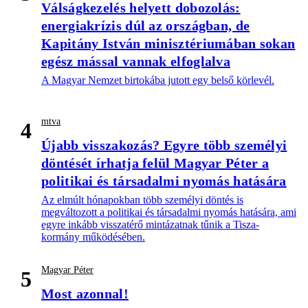
Válságkezelés helyett dobozolás:
energiakrízis dúl az országban, de
Kapitány István minisztériumában sokan
egész mással vannak elfoglalva
A Magyar Nemzet birtokába jutott egy belső körlevél.
mtva
4
Újabb visszakozás? Egyre több személyi
döntését írhatja felül Magyar Péter a
politikai és társadalmi nyomás hatására
Az elmúlt hónapokban több személyi döntés is
megváltozott a politikai és társadalmi nyomás hatására, ami
egyre inkább visszatérő mintázatnak tűnik a Tisza-
kormány működésében.
Magyar Péter
5
Most azonnal!