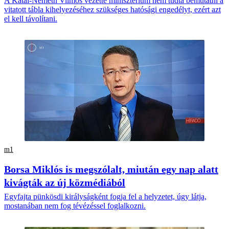
A Kátai-Németh Vilmos vezette minisztérium nem tudta bemutatni a
vitatott tábla kihelyezéséhez szükséges hatósági engedélyt, ezért azt
el kell távolítani.
m1
Borsa Miklós is megszólalt, miután egy nap alatt
kivágták az új közmédiából
Egyfajta pünkösdi királyságként fogja fel a helyzetet, úgy látja,
mostanában nem fog tévézéssel foglalkozni.