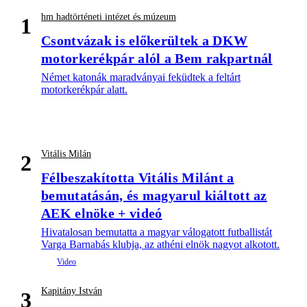
hm hadtörténeti intézet és múzeum
1
Csontvázak is előkerültek a DKW
motorkerékpár alól a Bem rakpartnál
Német katonák maradványai feküdtek a feltárt
motorkerékpár alatt.
Vitális Milán
2
Félbeszakította Vitális Milánt a
bemutatásán, és magyarul kiáltott az
AEK elnöke + videó
Hivatalosan bemutatta a magyar válogatott futballistát
Varga Barnabás klubja, az athéni elnök nagyot alkotott.
Kapitány István
3