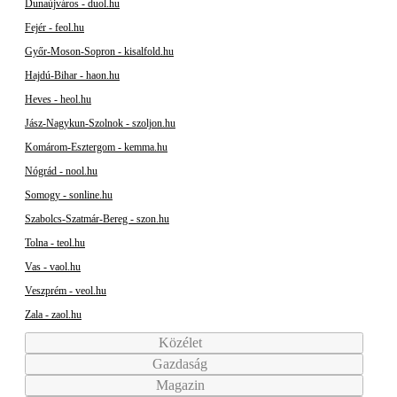
Dunaújváros - duol.hu
Fejér - feol.hu
Győr-Moson-Sopron - kisalfold.hu
Hajdú-Bihar - haon.hu
Heves - heol.hu
Jász-Nagykun-Szolnok - szoljon.hu
Komárom-Esztergom - kemma.hu
Nógrád - nool.hu
Somogy - sonline.hu
Szabolcs-Szatmár-Bereg - szon.hu
Tolna - teol.hu
Vas - vaol.hu
Veszprém - veol.hu
Zala - zaol.hu
Közélet
Gazdaság
Magazin