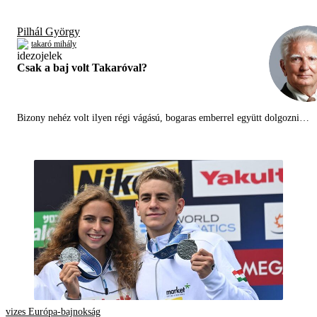
Pilhál György
takaró mihály
Csak a baj volt Takaróval?
Bizony nehéz volt ilyen régi vágású, bogaras emberrel együtt dolgozni…
vizes Európa-bajnokság