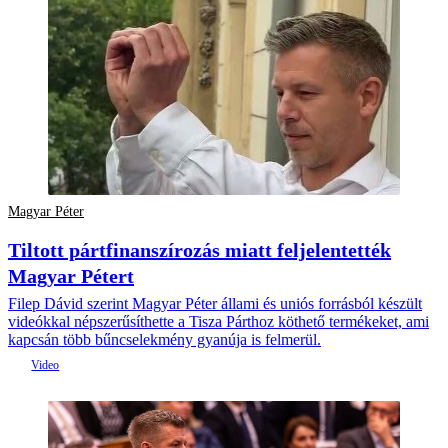
Magyar Péter
Tiltott pártfinanszírozás miatt feljelentették
Magyar Pétert
Filep Dávid szerint Magyar Péter állami és uniós forrásból készült
videókkal népszerűsíthette a Tisza Párthoz köthető termékeket, ami
kapcsán több bűncselekmény gyanúja is felmerül.