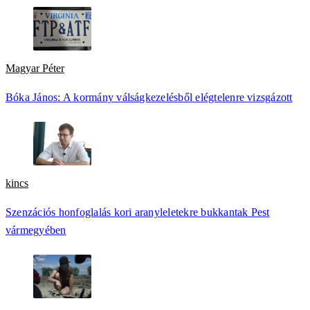
Magyar Péter
Bóka János: A kormány válságkezelésből elégtelenre vizsgázott
kincs
Szenzációs honfoglalás kori aranyleletekre bukkantak Pest
vármegyében