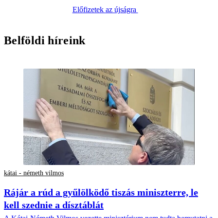
Előfizetek az újságra
Belföldi híreink
kátai - németh vilmos
Rájár a rúd a gyűlölködő tiszás miniszterre, le
kell szednie a dísztáblát