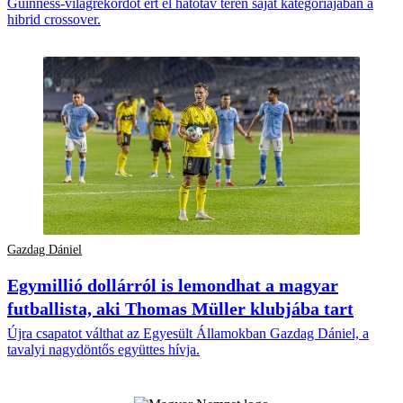
Guinness-világrekordot ért el hatótáv terén saját kategóriájában a
hibrid crossover.
Gazdag Dániel
Egymillió dollárról is lemondhat a magyar
futballista, aki Thomas Müller klubjába tart
Újra csapatot válthat az Egyesült Államokban Gazdag Dániel, a
tavalyi nagydöntős együttes hívja.