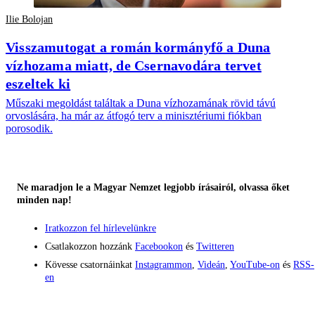
Ilie Bolojan
Visszamutogat a román kormányfő a Duna
vízhozama miatt, de Csernavodára tervet
eszeltek ki
Műszaki megoldást találtak a Duna vízhozamának rövid távú
orvoslására, ha már az átfogó terv a minisztériumi fiókban
porosodik.
Ne maradjon le a Magyar Nemzet legjobb írásairól, olvassa őket
minden nap!
Iratkozzon fel hírlevelünkre
Csatlakozzon hozzánk
Facebookon
és
Twitteren
Kövesse csatornáinkat
Instagrammon
,
Videán
,
YouTube-on
és
RSS-
en