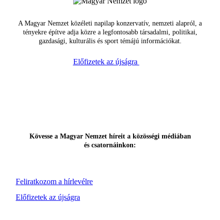
A Magyar Nemzet közéleti napilap konzervatív, nemzeti alapról, a
tényekre építve adja közre a legfontosabb társadalmi, politikai,
gazdasági, kulturális és sport témájú információkat.
Előfizetek az újságra
Kövesse a Magyar Nemzet híreit a közösségi médiában
és csatornáinkon:
Feliratkozom a hírlevélre
Előfizetek az újságra