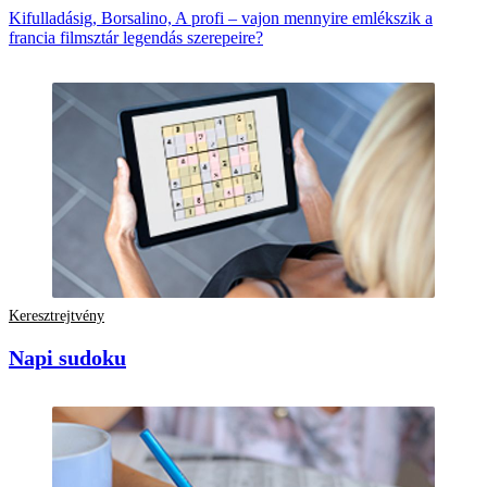
Kifulladásig, Borsalino, A profi – vajon mennyire emlékszik a
francia filmsztár legendás szerepeire?
Keresztrejtvény
Napi sudoku