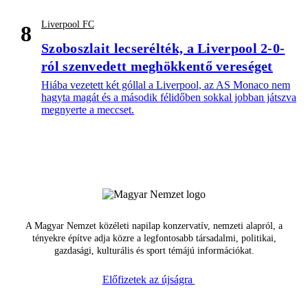
Liverpool FC
8
Szoboszlait lecserélték, a Liverpool 2-0-
ról szenvedett meghökkentő vereséget
Hiába vezetett két góllal a Liverpool, az AS Monaco nem
hagyta magát és a második félidőben sokkal jobban játszva
megnyerte a meccset.
A Magyar Nemzet közéleti napilap konzervatív, nemzeti alapról, a
tényekre építve adja közre a legfontosabb társadalmi, politikai,
gazdasági, kulturális és sport témájú információkat.
Előfizetek az újságra