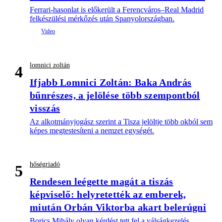
Ferrari-hasonlat is előkerült a Ferencváros–Real Madrid
felkészülési mérkőzés után Spanyolországban.
lomnici zoltán
4
Ifjabb Lomnici Zoltán: Baka András
bűnrészes, a jelölése több szempontból
visszás
Az alkotmányjogász szerint a Tisza jelöltje több okból sem
képes megtestesíteni a nemzet egységét.
hőségriadó
5
Rendesen leégette magát a tiszás
képviselő: helyretették az emberek,
miután Orbán Viktorba akart belerúgni
Borics Mihály olyan kérdést tett fel a válságkezelés