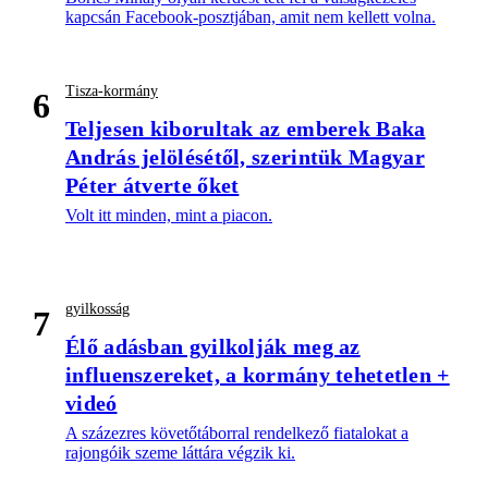
kapcsán Facebook-posztjában, amit nem kellett volna.
Tisza-kormány
6
Teljesen kiborultak az emberek Baka
András jelölésétől, szerintük Magyar
Péter átverte őket
Volt itt minden, mint a piacon.
gyilkosság
7
Élő adásban gyilkolják meg az
influenszereket, a kormány tehetetlen +
videó
A százezres követőtáborral rendelkező fiatalokat a
rajongóik szeme láttára végzik ki.