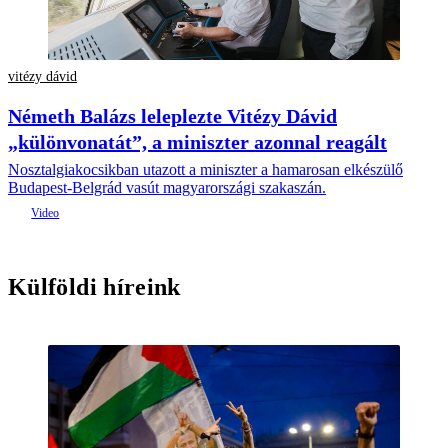
vitézy dávid
Németh Balázs leleplezte Vitézy Dávid
„különvonatát”, a miniszter azonnal reagált
Nosztalgiakocsikban utazott a miniszter a hamarosan elkészülő
Budapest-Belgrád vasút magyarországi szakaszán.
Külföldi híreink