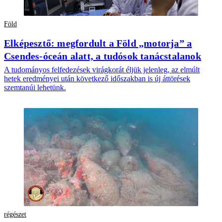
Föld
Elképesztő: megfordult a Föld „motorja” a
Csendes-óceán alatt, a tudósok tanácstalanok
A tudományos felfedezések virágkorát éljük jelenleg, az elmúlt
hetek eredményei után következő időszakban is új áttörések
szemtanúi lehetünk.
régészet