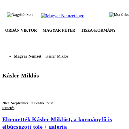
ORBÁN VIKTOR
MAGYAR PÉTER
TISZA-KORMÁNY
Magyar Nemzet
Kásler Miklós
Kásler Miklós
2025.
Szeptember 19. Péntek 15:36
temetés
Eltemették Kásler Miklóst, a kormányfő is
elbúcsúzott tőle + galéria