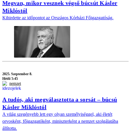
Megvan, mikor vesznek végső búcsút Kásler
Miklóstól
Kihirdette az időpontot az Országos Kórházi Főigazgatóság.
2025.
Szeptember 8.
Hétfő 5:45
nemzet
A tudós, aki megválasztotta a sorsát – búcsú
Kásler Miklóstól
A világ szegényebb lett egy olyan személyiséggel, aki életét
orvosként, főigazgatóként, miniszterként a nemzet szolgálatába
állította.