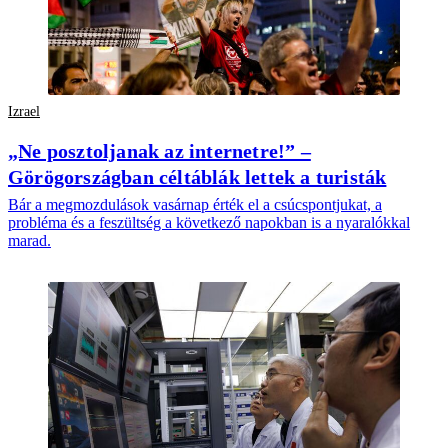
Izrael
„Ne posztoljanak az internetre!” –
Görögországban céltáblák lettek a turisták
Bár a megmozdulások vasárnap érték el a csúcspontjukat, a
probléma és a feszültség a következő napokban is a nyaralókkal
marad.