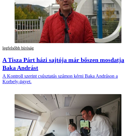
legfelsőbb bíróság
A Tisza Párt házi sajtója már bőszen mosdatja
Baka Andrást
A Kontroll szerint csúsztatás számon kérni Baka Andráson a
Korbely-ügyet.