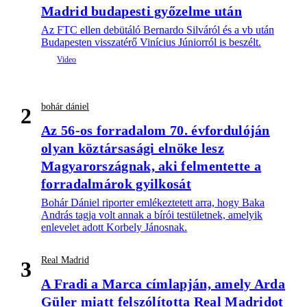
Madrid budapesti győzelme után
Az FTC ellen debütáló Bernardo Silváról és a vb után
Budapesten visszatérő Vinícius Júniorról is beszélt.
bohár dániel
2
Az 56-os forradalom 70. évfordulóján
olyan köztársasági elnöke lesz
Magyarországnak, aki felmentette a
forradalmárok gyilkosát
Bohár Dániel riporter emlékeztetett arra, hogy Baka
András tagja volt annak a bírói testületnek, amelyik
enlevelet adott Korbely Jánosnak.
Real Madrid
3
A Fradi a Marca címlapján, amely Arda
Güler miatt felszólította Real Madridot