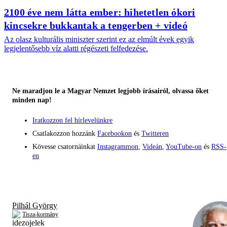
2100 éve nem látta ember: hihetetlen ókori
kincsekre bukkantak a tengerben + videó
Az olasz kulturális miniszter szerint ez az elmúlt évek egyik
legjelentősebb víz alatti régészeti felfedezése.
Ne maradjon le a Magyar Nemzet legjobb írásairól, olvassa őket
minden nap!
Iratkozzon fel hírlevelünkre
Csatlakozzon hozzánk
Facebookon
és
Twitteren
Kövesse csatornáinkat
Instagrammon
,
Videán
,
YouTube-on
és
RSS-
en
Pilhál György
Tisza-kormány