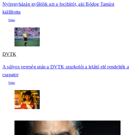
Nyíregyházán gyűlölik azt a focibírót, aki Bódog Tamást
kiállította
DVTK
A súlyos vereség után a DVTK szurkolói a lelátó elé rendelték a
csapatot