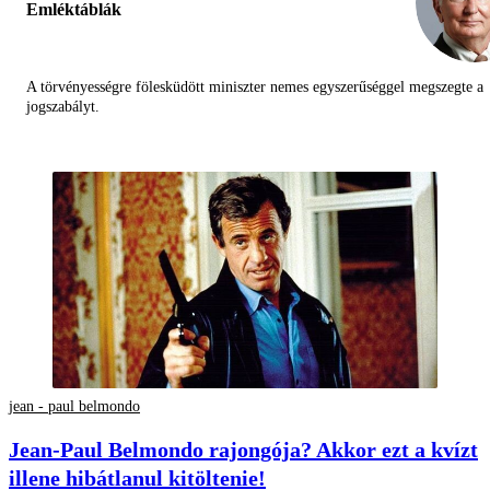
Emléktáblák
A törvényességre fölesküdött miniszter nemes egyszerűséggel megszegte a
jogszabályt.
jean - paul belmondo
Jean-Paul Belmondo rajongója? Akkor ezt a kvízt
illene hibátlanul kitöltenie!