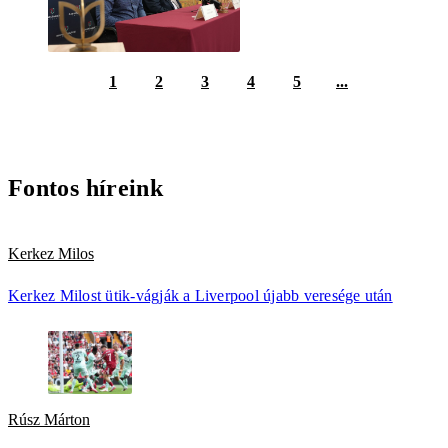
1
2
3
4
5
...
Fontos híreink
Kerkez Milos
Kerkez Milost ütik-vágják a Liverpool újabb veresége után
Rúsz Márton