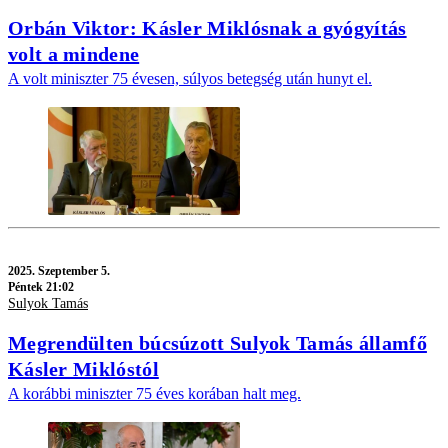
Orbán Viktor: Kásler Miklósnak a gyógyítás
volt a mindene
A volt miniszter 75 évesen, súlyos betegség után hunyt el.
2025.
Szeptember 5.
Péntek 21:02
Sulyok Tamás
Megrendülten búcsúzott Sulyok Tamás államfő
Kásler Miklóstól
A korábbi miniszter 75 éves korában halt meg.