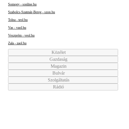
Somogy - sonline.hu
Szabolcs-Szatmár-Bereg - szon.hu
Tolna - teol.hu
Vas - vaol.hu
Veszprém - veol.hu
Zala - zaol.hu
Közélet
Gazdaság
Magazin
Bulvár
Szolgáltatás
Rádió