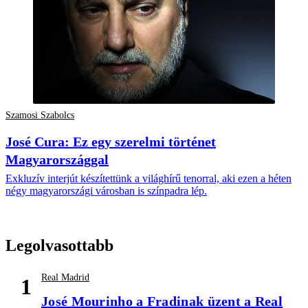
Szamosi Szabolcs
José Cura: Ez egy szerelmi történet
Magyarországgal
Exkluzív interjút készítettünk a világhírű tenorral, aki ezen a héten
négy magyarországi városban is színpadra lép.
Legolvasottabb
Real Madrid
1
José Mourinho a Fradinak üzent a Real