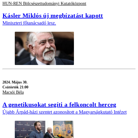
HUN-REN Bölcsészettudományi Kutatóközpont
Kásler Miklós új megbízatást kapott
Miniszteri főtanácsadó lesz.
2024.
Május 30.
Csütörtök 21:00
Macsói Béla
A genetikusokat segíti a felkoncolt herceg
Újabb Árpád-házi szentet azonosított a Magyarságkutató Intézet