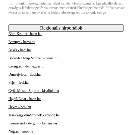
Portfóliónk minőségi tartalmat jelent minden olvasó számára. Egyedülálló elérést,
országos lefedettséget és változatos megjelenési lehetőséget biztosít. Folyamatosan
keressük az új irányokat és fejlődési lehetőségeket. Ez jövőnk záloga.
Regionális hírportálok
Bács-Kiskun - baon.hu
Baranya - bama.hu
Békés - beol.hu
Borsod-Abaúj-Zemplén - boon.hu
Csongrád - delmagyar.hu
Dunaújváros - duol.hu
Fejér - feol.hu
Győr-Moson-Sopron - kisalfold.hu
Hajdú-Bihar - haon.hu
Heves - heol.hu
Jász-Nagykun-Szolnok - szoljon.hu
Komárom-Esztergom - kemma.hu
Nógrád - nool.hu