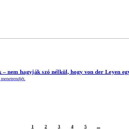
 – nem hagyják szó nélkül, hogy von der Leyen egy
 menetrendjét.
1
2
3
4
5
...