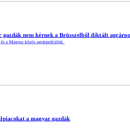
r gazdák nem kérnek a Brüsszelből diktált agrárpo
és a Magosz közös agrárpetícióját.
ülpiacokat a magyar gazdák