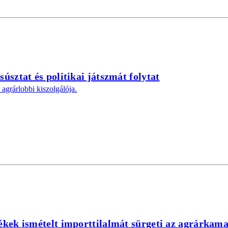
sztat és politikai játszmát folytat
agrárlobbi kiszolgálója.
kek ismételt importtilalmát sürgeti az agrárkam