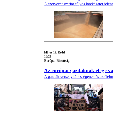
A szervezet szerint súlyos kockázatot jele
Május 19. Kedd
16:23
Európai Bizottság
Az európai gazdáknak elege va
A gazdák versenyképességének és az élelm