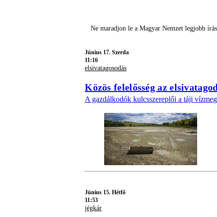
Ne maradjon le a Magyar Nemzet legjobb írás
Június 17. Szerda
11:16
elsivatagosodás
Közös felelősség az elsivatago
A gazdálkodók kulcsszereplői a táji vízmeg
Június 15. Hétfő
11:53
jégkár