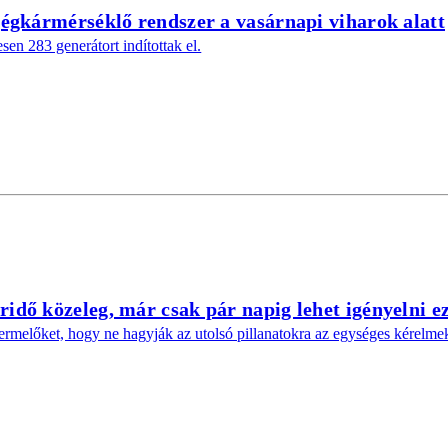
jégkármérséklő rendszer a vasárnapi viharok alatt
en 283 generátort indítottak el.
idő közeleg, már csak pár napig lehet igényelni e
rmelőket, hogy ne hagyják az utolsó pillanatokra az egységes kérelmek