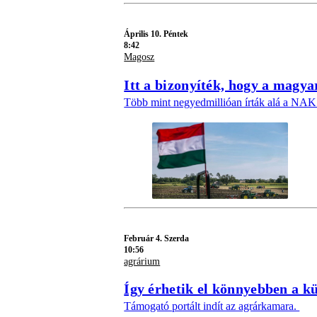
Április 10. Péntek
8:42
Magosz
Itt a bizonyíték, hogy a magya
Több mint negyedmillióan írták alá a NAK 
Február 4. Szerda
10:56
agrárium
Így érhetik el könnyebben a k
Támogató portált indít az agrárkamara.