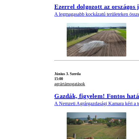
Ezerrel dolgozott az országos 
A legmagasabb kockázatú területeken összes
Június 3. Szerda
15:00
agrártámogatások
Gazdák, figyelem! Fontos határ
A Nemzeti Agrárgazdasági Kamara kéri a te