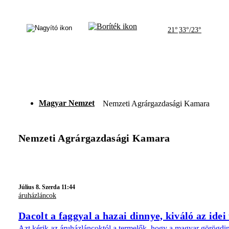
21°
33°/23°
Magyar Nemzet
Nemzeti Agrárgazdasági Kamara
Nemzeti Agrárgazdasági Kamara
Július 8. Szerda 11:44
áruházláncok
Dacolt a faggyal a hazai dinnye, kiváló az idei
Azt kérik az áruházláncoktól a termelők, hogy a magyar görögdin