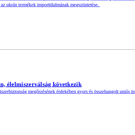
nt az ukrán termékek importtilalmának megszüntetése.
n, élelmiszerválság következik
iszerbiztonság megőrzésének érdekében gyors és összehangolt uniós in