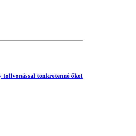
 tollvonással tönkretenné őket