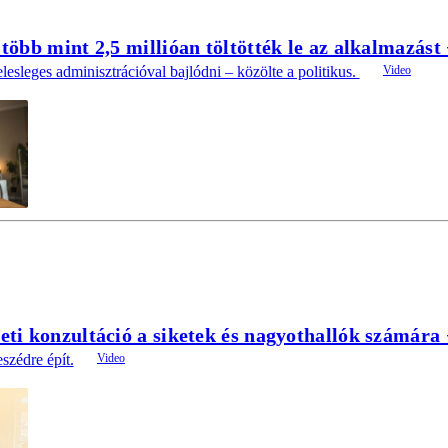
öbb mint 2,5 millióan töltötték le az alkalmazást 
esleges adminisztrációval bajlódni – közölte a politikus.
i konzultáció a siketek és nagyothallók számára 
zédre épít.