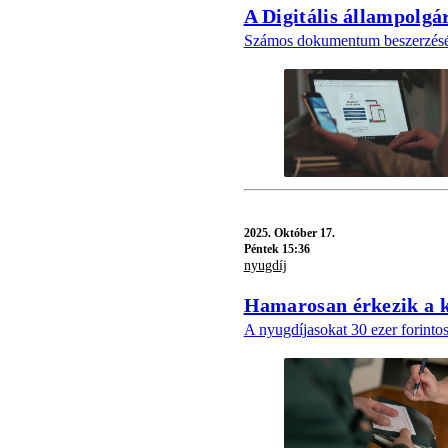
A Digitális állampolgá
Számos dokumentum beszerzését
2025.
Október 17.
Péntek 15:36
nyugdíj
Hamarosan érkezik a k
A nyugdíjasokat 30 ezer forintos 