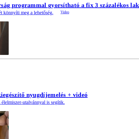
rság programmal gyorsítható a fix 3 százalékos laká
 könnyíti meg a lehetőség.
iegészítő nyugdíjemelés + videó
élelmiszer-utalvánnyal is segítik.