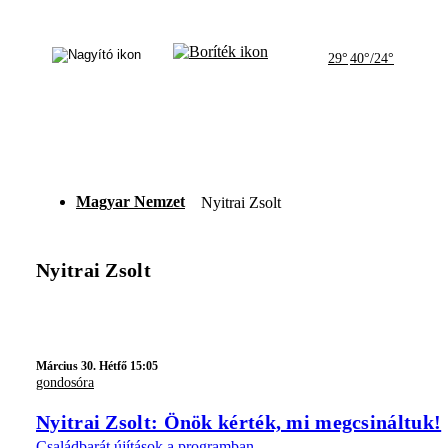
29°
40°/24°
Magyar Nemzet
Nyitrai Zsolt
Nyitrai Zsolt
Március 30. Hétfő 15:05
gondosóra
Nyitrai Zsolt: Önök kérték, mi megcsináltuk!
Családbarát újítások a programban.