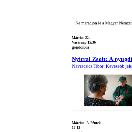
Ne maradjon le a Magyar Nemzet l
Március 22.
Vasárnap 15:36
gondosóra
Nyitrai Zsolt: A nyugd
Navracsics Tibor: Kevesebb jel
Március 13. Péntek
17:13