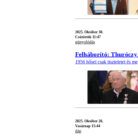
2025.
Október 30.
Csütörtök 11:47
gúnyolódás
Felháborító: Thuróczy 
1956 hősei csak tiszteletet és 
2025.
Október 26.
Vasárnap 15:44
dáp