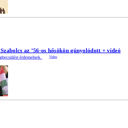
Szabolcs az ’56-os hősökön gúnyolódott + videó
megbecsülést érdemelnek.