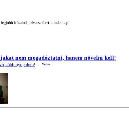
egjobb írásairól, olvassa őket mindennap!
íjakat nem megadóztatni, hanem növelni kell!
szó, több nyugalom!