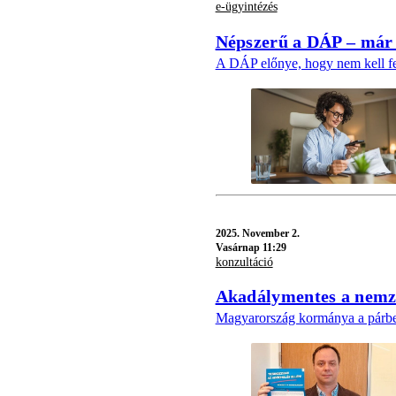
e-ügyintézés
Népszerű a DÁP – már t
A DÁP előnye, hogy nem kell fel
2025.
November 2.
Vasárnap 11:29
konzultáció
Akadálymentes a nemzet
Magyarország kormánya a párbes