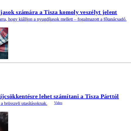
íjasok számára a Tisza komoly veszélyt jelent
ra, hogy kiálljon a nyugdíjasok mellett – fogalmazott a főtanácsadó.
jcsökkentésre lehet számítani a Tisza Párttól
a brüsszeli utasításoknak.