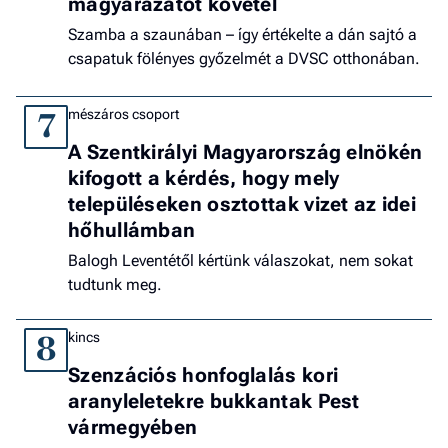
magyarázatot követel
Szamba a szaunában – így értékelte a dán sajtó a
csapatuk fölényes győzelmét a DVSC otthonában.
mészáros csoport
7
A Szentkirályi Magyarország elnökén
kifogott a kérdés, hogy mely
településeken osztottak vizet az idei
hőhullámban
Balogh Leventétől kértünk válaszokat, nem sokat
tudtunk meg.
kincs
8
Szenzációs honfoglalás kori
aranyleletekre bukkantak Pest
vármegyében