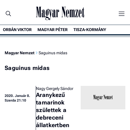
ORBÁN VIKTOR
MAGYAR PÉTER
TISZA-KORMÁNY
Magyar Nemzet
Saguinus midas
Saguinus midas
Nagy Gergely Sándor
Aranykezű
2020.
Január 8.
Szerda 21:10
tamarinok
születtek a
debreceni
állatkertben