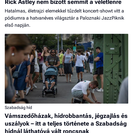
Rick Astley nem bízott semmit a véletlenre
Hatalmas, életrajzi elemekkel tűzdelt koncert-showt vitt a
pódiumra a hatvanéves világsztár a Paloznaki JazzPiknik
első napján.
Szabadság híd
Vámszedőházak, hídrobbantás, jégzajlás és
uszályok – itt a teljes története a Szabadság
hídnál láthatóvá vált roncsnak