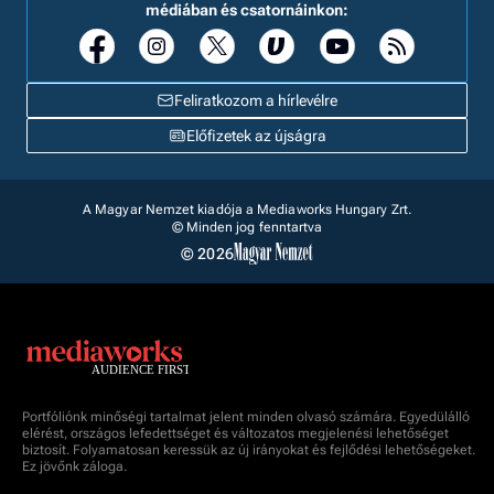
médiában és csatornáinkon:
Feliratkozom a hírlevélre
Előfizetek az újságra
A Magyar Nemzet kiadója a Mediaworks Hungary Zrt.
© Minden jog fenntartva
© 2026
Portfóliónk minőségi tartalmat jelent minden olvasó számára. Egyedülálló
elérést, országos lefedettséget és változatos megjelenési lehetőséget
biztosít. Folyamatosan keressük az új irányokat és fejlődési lehetőségeket.
Ez jövőnk záloga.