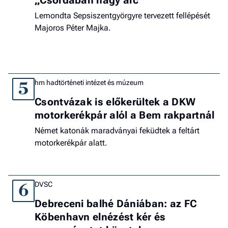
„Csordában nagy arc”
Lemondta Sepsiszentgyörgyre tervezett fellépését
Majoros Péter Majka.
hm hadtörténeti intézet és múzeum
5
Csontvázak is előkerültek a DKW
motorkerékpár alól a Bem rakpartnál
Német katonák maradványai feküdtek a feltárt
motorkerékpár alatt.
DVSC
6
Debreceni balhé Dániában: az FC
Köbenhavn elnézést kér és