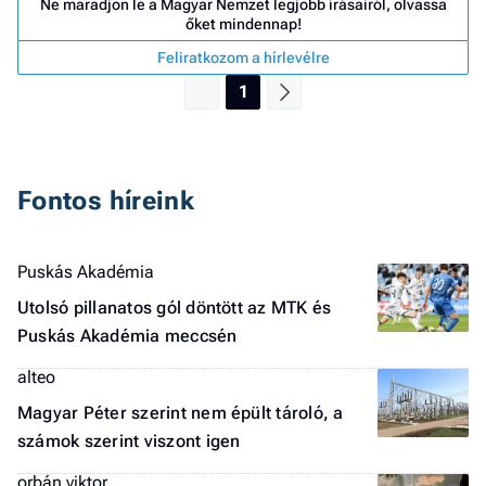
Ne maradjon le a Magyar Nemzet legjobb írásairól, olvassa
a 
őket mindennap!
Feliratkozom a hírlevélre
1
Fontos híreink
Puskás Akadémia
Utolsó pillanatos gól döntött az MTK és
Puskás Akadémia meccsén
alteo
Magyar Péter szerint nem épült tároló, a
számok szerint viszont igen
orbán viktor