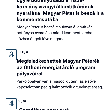
Egyre botrányosabb a Tisza-
kormány vízügyi államtitkárának
nyaralása, Magyar Péter is beszállt a
kommentcsatába
Magyar Péter is beszállt a tiszás államtitkár
botrányos nyaralása miatti kommentharcba,
közben öngólt lőve magának.
energia
3
Megfeledkezhettek Magyar Péterék
az Otthoni energiatároló program
pályázóiról
Parkolópályán van a második ütem, az elsővel
kapcsolatban pedig halmozódik a türelmetlenség.
majka
4