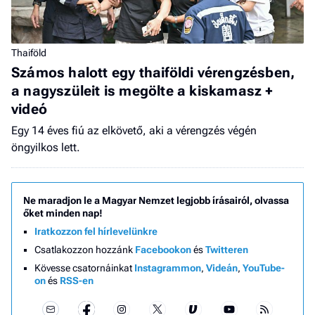
Thaiföld
Számos halott egy thaiföldi vérengzésben,
a nagyszüleit is megölte a kiskamasz +
videó
Egy 14 éves fiú az elkövető, aki a vérengzés végén
öngyilkos lett.
Ne maradjon le a Magyar Nemzet legjobb írásairól, olvassa
őket minden nap!
Iratkozzon fel hírlevelünkre
Csatlakozzon hozzánk
Facebookon
és
Twitteren
Kövesse csatornáinkat
Instagrammon
,
Videán
,
YouTube-
on
és
RSS-en