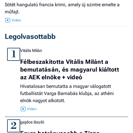
Sötét hangulatú francia krimi, amely új szintre emelte a
műfajt.
Legolvasottabb
Vitális Milán
1
Félbeszakította Vitális Milánt a
bemutatásán, és magyarul kiáltott
az AEK elnöke + videó
Hivatalosan bemutatta a magyar válogatott
futballistát Varga Barnabás klubja, az athéni
elnök nagyot alkotott.
gajdos lászló
2