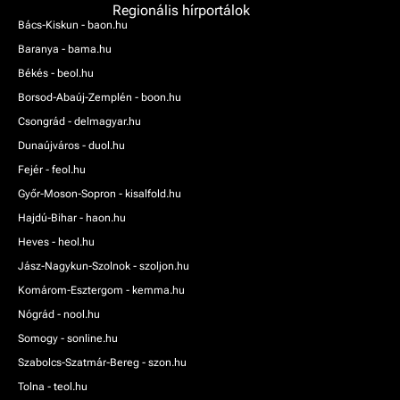
Regionális hírportálok
Bács-Kiskun - baon.hu
Baranya - bama.hu
Békés - beol.hu
Borsod-Abaúj-Zemplén - boon.hu
Csongrád - delmagyar.hu
Dunaújváros - duol.hu
Fejér - feol.hu
Győr-Moson-Sopron - kisalfold.hu
Hajdú-Bihar - haon.hu
Heves - heol.hu
Jász-Nagykun-Szolnok - szoljon.hu
Komárom-Esztergom - kemma.hu
Nógrád - nool.hu
Somogy - sonline.hu
Szabolcs-Szatmár-Bereg - szon.hu
Tolna - teol.hu