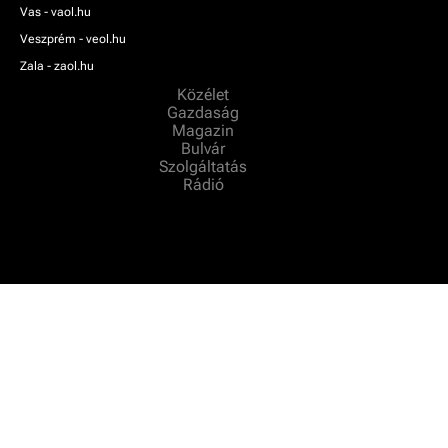
Vas - vaol.hu
Veszprém - veol.hu
Zala - zaol.hu
Közélet
Gazdaság
Magazin
Bulvár
Szolgáltatás
Rádió