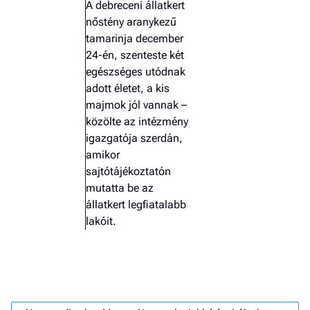
A debreceni állatkert
nőstény aranykezű
tamarinja december
24-én, szenteste két
egészséges utódnak
adott életet, a kis
majmok jól vannak –
közölte az intézmény
igazgatója szerdán,
amikor
sajtótájékoztatón
mutatta be az
állatkert legfiatalabb
lakóit.
Job
- he
vél
F