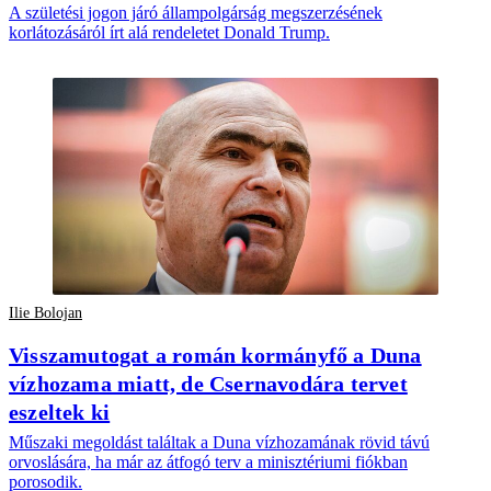
A születési jogon járó állampolgárság megszerzésének
korlátozásáról írt alá rendeletet Donald Trump.
Ilie Bolojan
Visszamutogat a román kormányfő a Duna
vízhozama miatt, de Csernavodára tervet
eszeltek ki
Műszaki megoldást találtak a Duna vízhozamának rövid távú
orvoslására, ha már az átfogó terv a minisztériumi fiókban
porosodik.