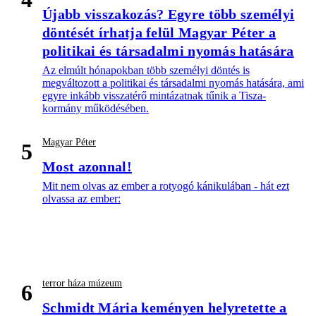
Újabb visszakozás? Egyre több személyi
döntését írhatja felül Magyar Péter a
politikai és társadalmi nyomás hatására
Az elmúlt hónapokban több személyi döntés is
megváltozott a politikai és társadalmi nyomás hatására, ami
egyre inkább visszatérő mintázatnak tűnik a Tisza-
kormány működésében.
Magyar Péter
5
Most azonnal!
Mit nem olvas az ember a rotyogó kánikulában - hát ezt
olvassa az ember:
terror háza múzeum
6
Schmidt Mária keményen helyretette a