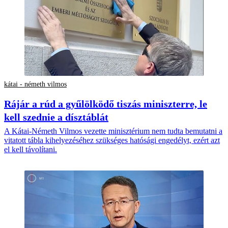
kátai - németh vilmos
Rájár a rúd a gyűlölködő tiszás miniszterre, le
kell szednie a dísztáblát
A Kátai-Németh Vilmos vezette minisztérium nem tudta bemutatni a
vitatott tábla kihelyezéséhez szükséges hatósági engedélyt, ezért azt
el kell távolítani.