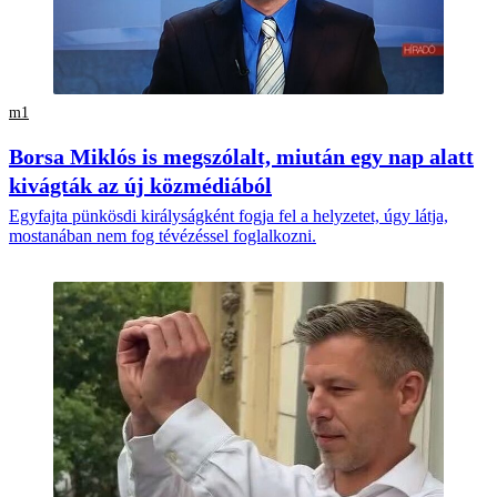
m1
Borsa Miklós is megszólalt, miután egy nap alatt
kivágták az új közmédiából
Egyfajta pünkösdi királyságként fogja fel a helyzetet, úgy látja,
mostanában nem fog tévézéssel foglalkozni.