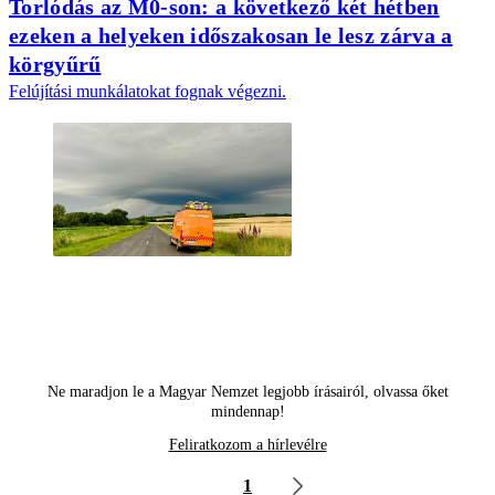
Torlódás az M0-son: a következő két hétben
ezeken a helyeken időszakosan le lesz zárva a
körgyűrű
Felújítási munkálatokat fognak végezni.
Ne maradjon le a Magyar Nemzet legjobb írásairól, olvassa őket
mindennap!
Feliratkozom a hírlevélre
1