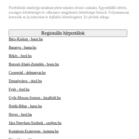
Portfóliónk minőségi tartalmat jelent minden olvasó számára. Egyedülálló elérést,
országos lefedettséget és változatos megjelenési lehetőséget biztosít. Folyamatosan
keressük az új irányokat és fejlődési lehetőségeket. Ez jövőnk záloga.
Regionális hírportálok
Bács-Kiskun - baon.hu
Baranya - bama.hu
Békés - beol.hu
Borsod-Abaúj-Zemplén - boon.hu
Csongrád - delmagyar.hu
Dunaújváros - duol.hu
Fejér - feol.hu
Győr-Moson-Sopron - kisalfold.hu
Hajdú-Bihar - haon.hu
Heves - heol.hu
Jász-Nagykun-Szolnok - szoljon.hu
Komárom-Esztergom - kemma.hu