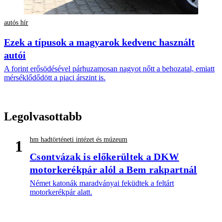
autós hír
Ezek a típusok a magyarok kedvenc használt
autói
A forint erősödésével párhuzamosan nagyot nőtt a behozatal, emiatt
mérséklődődött a piaci árszint is.
Legolvasottabb
hm hadtörténeti intézet és múzeum
1
Csontvázak is előkerültek a DKW
motorkerékpár alól a Bem rakpartnál
Német katonák maradványai feküdtek a feltárt
motorkerékpár alatt.