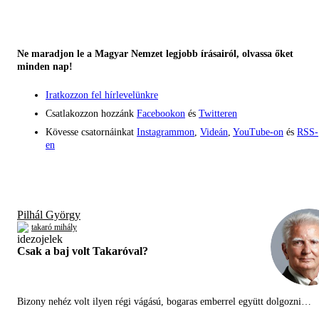
Ne maradjon le a Magyar Nemzet legjobb írásairól, olvassa őket
minden nap!
Iratkozzon fel hírlevelünkre
Csatlakozzon hozzánk
Facebookon
és
Twitteren
Kövesse csatornáinkat
Instagrammon
,
Videán
,
YouTube-on
és
RSS-
en
Pilhál György
takaró mihály
Csak a baj volt Takaróval?
Bizony nehéz volt ilyen régi vágású, bogaras emberrel együtt dolgozni…