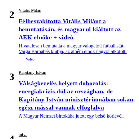
Vitális Milán
2
Félbeszakította Vitális Milánt a
bemutatásán, és magyarul kiáltott az
AEK elnöke + videó
Hivatalosan bemutatta a magyar válogatott futballistát
Varga Barnabás klubja, az athéni elnök nagyot alkotott.
Kapitány István
3
Válságkezelés helyett dobozolás:
energiakrízis dúl az országban, de
Kapitány István minisztériumában sokan
egész mással vannak elfoglalva
A Magyar Nemzet birtokába jutott egy belső körlevél.
mtva
4