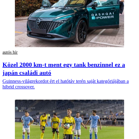
autós hír
Közel 2000 km-t ment egy tank benzinnel ez a
japán családi autó
Guinness-világrekordot ért el hatótáv terén saját kategóriájában a
hibrid crossover.