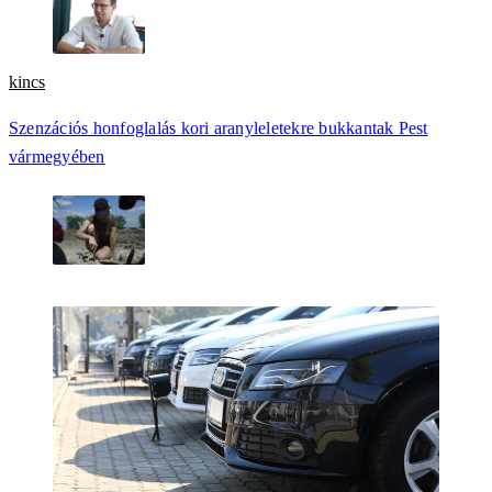
kincs
Szenzációs honfoglalás kori aranyleletekre bukkantak Pest
vármegyében