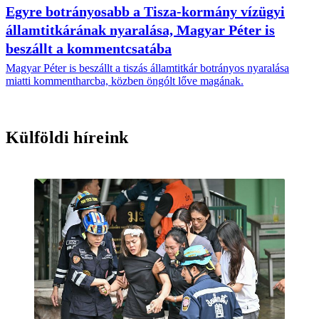
Egyre botrányosabb a Tisza-kormány vízügyi
államtitkárának nyaralása, Magyar Péter is
beszállt a kommentcsatába
Magyar Péter is beszállt a tiszás államtitkár botrányos nyaralása
miatti kommentharcba, közben öngólt lőve magának.
Külföldi híreink