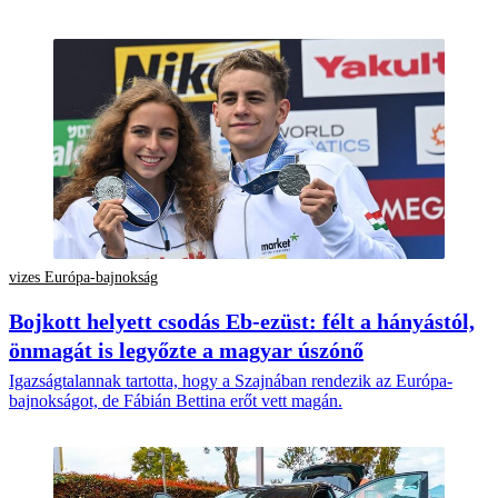
vizes Európa-bajnokság
Bojkott helyett csodás Eb-ezüst: félt a hányástól,
önmagát is legyőzte a magyar úszónő
Igazságtalannak tartotta, hogy a Szajnában rendezik az Európa-
bajnokságot, de Fábián Bettina erőt vett magán.