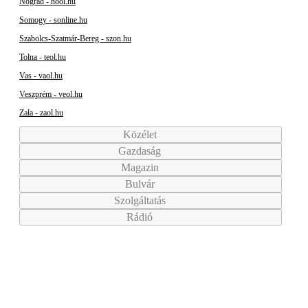
Nógrád - nool.hu
Somogy - sonline.hu
Szabolcs-Szatmár-Bereg - szon.hu
Tolna - teol.hu
Vas - vaol.hu
Veszprém - veol.hu
Zala - zaol.hu
Közélet
Gazdaság
Magazin
Bulvár
Szolgáltatás
Rádió