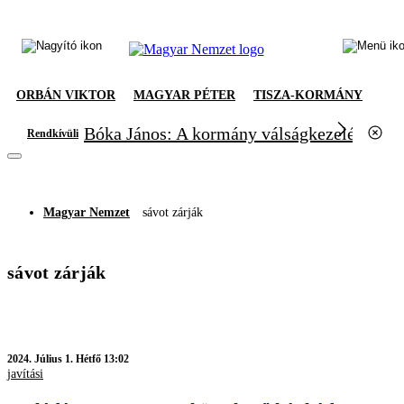
ORBÁN VIKTOR
MAGYAR PÉTER
TISZA-KORMÁNY
Bóka János: A kormány válságkezelésből el
Rendkívüli
Magyar Nemzet
sávot zárják
sávot zárják
2024.
Július 1. Hétfő 13:02
javítási