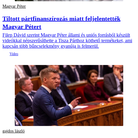
Magyar Péter
Tiltott pártfinanszírozás miatt feljelentették
Magyar Pétert
Filep Dávid szerint Magyar Péter állami és uniós forrásból készült
videókkal népszerűsíthette a Tisza Párthoz köthető termékeket, ami
kapcsán több bűncselekmény gyanúja is felmerül.
gajdos lászló