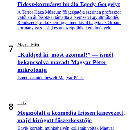
Fidesz-kormányt bíráló Egedy Gergelyt
A Terror Háza Múzeum főigazgatója szerint a professzor
valótlan állításokkal támadta a Nemzeti Együttműködés
Rendszerét, miközben figyelmen kívül hagyta az Orbán-
kormány gazdasági és nemzetpolitikai eredményeit.
Magyar Péter
7
„Küldjed ki, most azonnal!” — ismét
bekapcsolva maradt Magyar Péter
mikrofonja
Ismét őszintén beszélt Magyar Péter.
hír tv
8
Megszólalt a közmédia frissen kinevezett,
majd kirúgott főszerkesztője
Egyik korábbi munkahelyén kollégák voltak Magyar