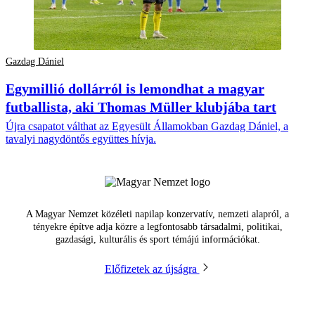
Gazdag Dániel
Egymillió dollárról is lemondhat a magyar
futballista, aki Thomas Müller klubjába tart
Újra csapatot válthat az Egyesült Államokban Gazdag Dániel, a
tavalyi nagydöntős együttes hívja.
A Magyar Nemzet közéleti napilap konzervatív, nemzeti alapról, a
tényekre építve adja közre a legfontosabb társadalmi, politikai,
gazdasági, kulturális és sport témájú információkat.
Előfizetek az újságra