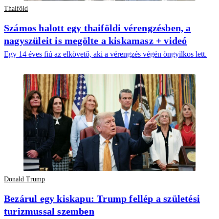
Thaiföld
Számos halott egy thaiföldi vérengzésben, a
nagyszüleit is megölte a kiskamasz + videó
Egy 14 éves fiú az elkövető, aki a vérengzés végén öngyilkos lett.
Donald Trump
Bezárul egy kiskapu: Trump fellép a születési
turizmussal szemben