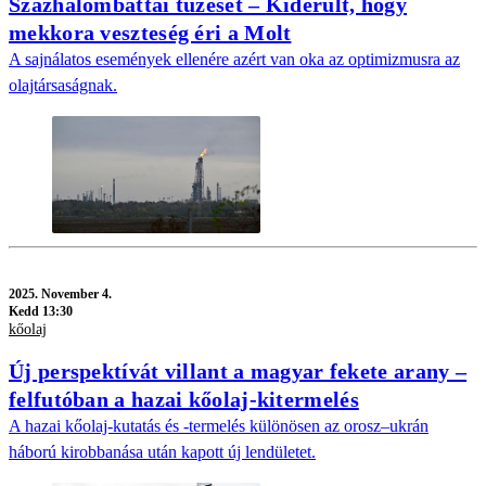
Százhalombattai tűzeset – Kiderült, hogy
mekkora veszteség éri a Molt
A sajnálatos események ellenére azért van oka az optimizmusra az
olajtársaságnak.
2025.
November 4.
Kedd 13:30
kőolaj
Új perspektívát villant a magyar fekete arany –
felfutóban a hazai kőolaj-kitermelés
A hazai kőolaj-kutatás és -termelés különösen az orosz–ukrán
háború kirobbanása után kapott új lendületet.