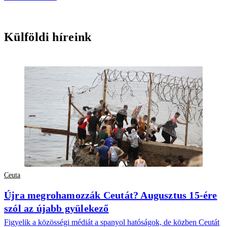
Külföldi híreink
Ceuta
Újra megrohamozzák Ceutát? Augusztus 15-ére
szól az újabb gyülekező
Figyelik a közösségi médiát a spanyol hatóságok, de közben Ceutát