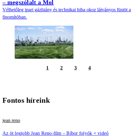
– megszólalt a Mol
Vélhetőleg ipari gázhiány és technikai hiba okoz látványos füstöt a
finomítóban.
1
2
3
4
Fontos híreink
jean reno
Az öt legjobb Jean Reno-film – Bíbor folyók + videó