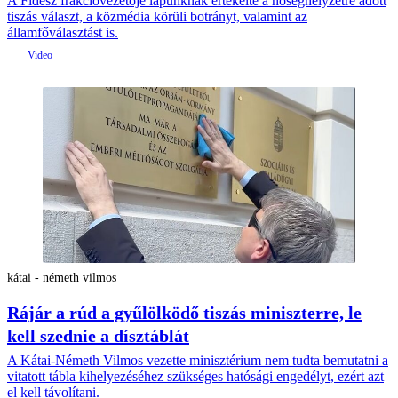
A Fidesz frakcióvezetője lapunknak értékelte a hőséghelyzetre adott
tiszás választ, a közmédia körüli botrányt, valamint az
államfőválasztást is.
kátai - németh vilmos
Rájár a rúd a gyűlölködő tiszás miniszterre, le
kell szednie a dísztáblát
A Kátai-Németh Vilmos vezette minisztérium nem tudta bemutatni a
vitatott tábla kihelyezéséhez szükséges hatósági engedélyt, ezért azt
el kell távolítani.