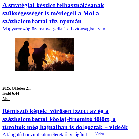
A stratégiai készlet felhasználásának
szükségességét is mérlegeli a Mol a
százhalombattai tűz nyomán
Magyarország üzemanyag-ellátása biztonságban van.
2025.
Október 21.
Kedd 6:44
Mol
Rémisztő képek: vörösen izzott az ég a
százhalombattai kőolaj-finomító fölött, a
tűzoltók még hajnalban is dolgoztak + videók
A lángoló horizont kilométerekről világított.