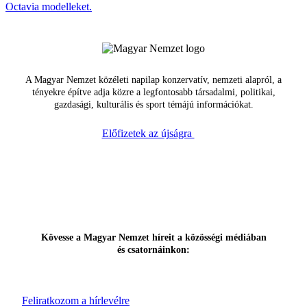
Octavia modelleket.
A Magyar Nemzet közéleti napilap konzervatív, nemzeti alapról, a
tényekre építve adja közre a legfontosabb társadalmi, politikai,
gazdasági, kulturális és sport témájú információkat.
Előfizetek az újságra
Kövesse a Magyar Nemzet híreit a közösségi médiában
és csatornáinkon:
Feliratkozom a hírlevélre