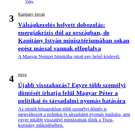
Kapitány István
3
Válságkezelés helyett dobozolás:
energiakrízis dúl az országban, de
Kapitány István minisztériumában sokan
egész mással vannak elfoglalva
A Magyar Nemzet birtokába jutott egy belső körlevél.
mtva
4
Újabb visszakozás? Egyre több személyi
döntését írhatja felül Magyar Péter a
politikai és társadalmi nyomás hatására
Az elmúlt hónapokban több személyi döntés is
megváltozott a politikai és társadalmi nyomás hatására, ami
egyre inkább visszatérő mintázatnak tűnik a Tisza-
kormány működésében.