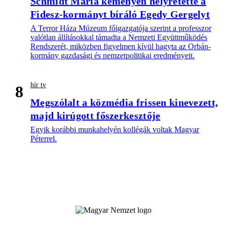
Schmidt Mária keményen helyretette a
Fidesz-kormányt bíráló Egedy Gergelyt
A Terror Háza Múzeum főigazgatója szerint a professzor
valótlan állításokkal támadta a Nemzeti Együttműködés
Rendszerét, miközben figyelmen kívül hagyta az Orbán-
kormány gazdasági és nemzetpolitikai eredményeit.
hír tv
8
Megszólalt a közmédia frissen kinevezett,
majd kirúgott főszerkesztője
Egyik korábbi munkahelyén kollégák voltak Magyar
Péterrel.