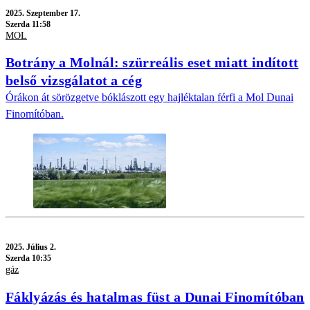
2025.
Szeptember 17.
Szerda 11:58
MOL
Botrány a Molnál: szürreális eset miatt indított
belső vizsgálatot a cég
Órákon át sörözgetve bóklászott egy hajléktalan férfi a Mol Dunai
Finomítóban.
2025.
Július 2.
Szerda 10:35
gáz
Fáklyázás és hatalmas füst a Dunai Finomítóban