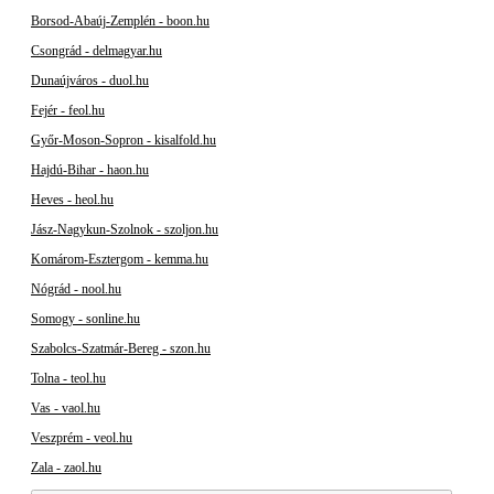
Borsod-Abaúj-Zemplén - boon.hu
Csongrád - delmagyar.hu
Dunaújváros - duol.hu
Fejér - feol.hu
Győr-Moson-Sopron - kisalfold.hu
Hajdú-Bihar - haon.hu
Heves - heol.hu
Jász-Nagykun-Szolnok - szoljon.hu
Komárom-Esztergom - kemma.hu
Nógrád - nool.hu
Somogy - sonline.hu
Szabolcs-Szatmár-Bereg - szon.hu
Tolna - teol.hu
Vas - vaol.hu
Veszprém - veol.hu
Zala - zaol.hu