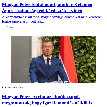
Magyar Péter feldühödött, amikor Kelemen
Ágnes szabadságáról kérdezték + videó
A kormányfő azt állította, hogy a vízügyi államtitkár az ő kérésére
fontos tárgyaláson vett részt.
kormányszóvivő
Magyar Péter szerint az elmúlt napok
megmutatták, hogy igazi lemondás nélkül is