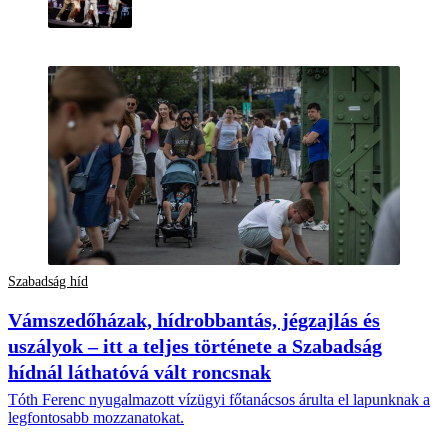
Szabadság híd
Vámszedőházak, hídrobbantás, jégzajlás és
uszályok – itt a teljes története a Szabadság
hídnál láthatóvá vált roncsnak
Tóth Ferenc nyugalmazott vízügyi főtanácsos árulta el lapunknak a
legfontosabb mozzanatokat.