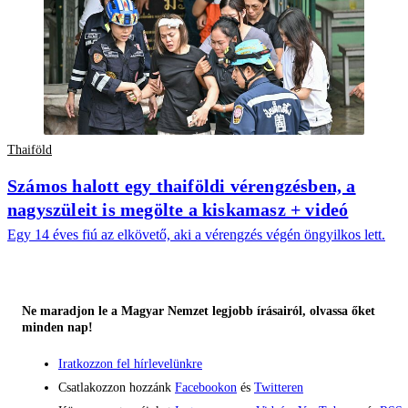
Thaiföld
Számos halott egy thaiföldi vérengzésben, a
nagyszüleit is megölte a kiskamasz + videó
Egy 14 éves fiú az elkövető, aki a vérengzés végén öngyilkos lett.
Ne maradjon le a Magyar Nemzet legjobb írásairól, olvassa őket
minden nap!
Iratkozzon fel hírlevelünkre
Csatlakozzon hozzánk
Facebookon
és
Twitteren