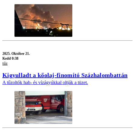
2025.
Október 21.
Kedd 0:38
tűz
Kigyulladt a kőolaj-finomító Százhalombattán
A tűzoltók hab- és vízágyúkkal oltják a tüzet.