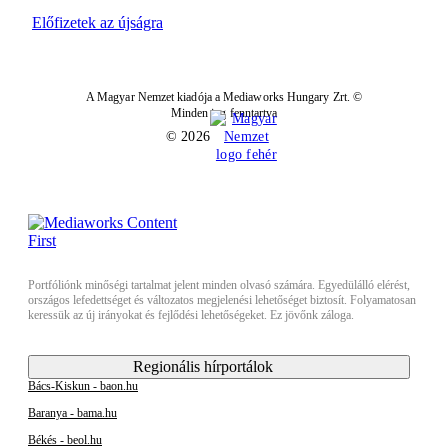
Előfizetek az újságra
A Magyar Nemzet kiadója a Mediaworks Hungary Zrt. ©
Minden jog fenntartva
© 2026
Portfóliónk minőségi tartalmat jelent minden olvasó számára. Egyedülálló elérést,
országos lefedettséget és változatos megjelenési lehetőséget biztosít. Folyamatosan
keressük az új irányokat és fejlődési lehetőségeket. Ez jövőnk záloga.
Regionális hírportálok
Bács-Kiskun - baon.hu
Baranya - bama.hu
Békés - beol.hu