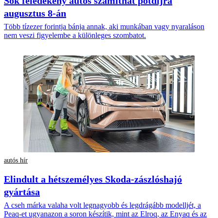
Sok feledékeny autós számíthat pótdíjra
augusztus 8-án
Több tízezer forintja bánja annak, aki munkában vagy nyaraláson
nem veszi figyelembe a különleges szombatot.
autós hír
Elindult a hétszemélyes Skoda-zászlóshajó
gyártása
A cseh márka valaha volt legnagyobb és legdrágább modelljét, a
Peaq-et ugyanazon a soron készítik, mint az Elroq, az Enyaq és az