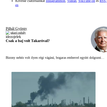
Kövesse csatornáinkat
Instagrammon
,
Videán
,
YouTube-on
és
RSS-
en
Pilhál György
takaró mihály
Csak a baj volt Takaróval?
Bizony nehéz volt ilyen régi vágású, bogaras emberrel együtt dolgozni…