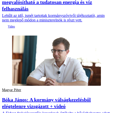
megvalósítható a tudatosan energia és víz
felhasználás
Lehűlt az idő, ismét tartottak kormányszóvivői tájékoztatót, amin
nem meglepő módon a miniszterelnök is részt vett.
Magyar Péter
Bóka János: A kormány válságkezelésből
elégtelenre vizsgázott + videó