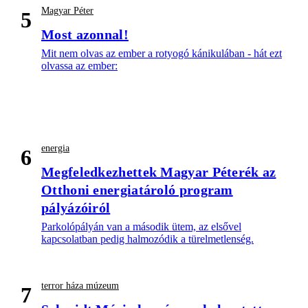
Magyar Péter
5
Most azonnal!
Mit nem olvas az ember a rotyogó kánikulában - hát ezt
olvassa az ember:
energia
6
Megfeledkezhettek Magyar Péterék az
Otthoni energiatároló program
pályázóiról
Parkolópályán van a második ütem, az elsővel
kapcsolatban pedig halmozódik a türelmetlenség.
terror háza múzeum
7