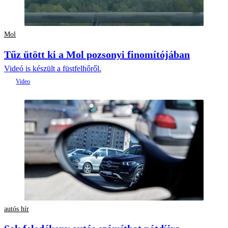
Mol
Tűz ütött ki a Mol pozsonyi finomítójában
Videó is készült a füstfelhőről.
autós hír