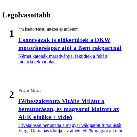
Legolvasottabb
hm hadtörténeti intézet és múzeum
1
Csontvázak is előkerültek a DKW
motorkerékpár alól a Bem rakpartnál
Német katonák maradványai feküdtek a feltárt
motorkerékpár alatt.
Vitális Milán
2
Félbeszakította Vitális Milánt a
bemutatásán, és magyarul kiáltott az
AEK elnöke + videó
Hivatalosan bemutatta a magyar válogatott futballistát
Varga Barnabás klubja, az athéni elnök nagyot alkotott.