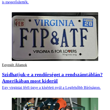
is megerősítették.
Egyesült Államok
Szidhatjuk-e a rendőrséget a rendszámtáblán?
Amerikában most kiderül
Egy virginiai férfi ügye a kísérleti nyúl a Legfelsőbb Bíróságon.