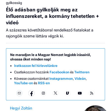
gyilkosság
Élő adásban gyilkolják meg az
influenszereket, a kormány tehetetlen +
videó
A százezres követőtáborral rendelkező fiatalokat a
rajongóik szeme láttára végzik ki.
Ne maradjon le a Magyar Nemzet legjobb írásairól,
olvassa őket minden nap!
Iratkozzon fel hírlevelünkre
Csatlakozzon hozzánk
Facebookon
és
Twitteren
Kövesse csatornáinkat
Instagrammon
,
Videán
,
YouTube-on
és
RSS-en
Hegyi Zoltán