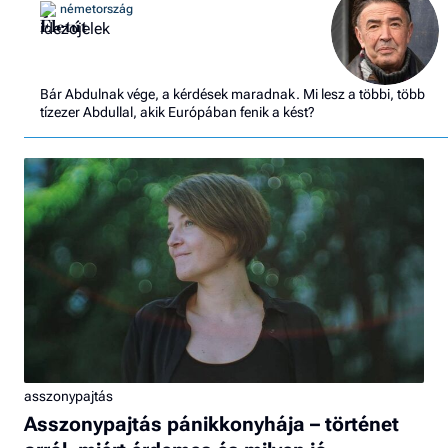
németország
Életút
Bár Abdulnak vége, a kérdések maradnak. Mi lesz a többi, több
tízezer Abdullal, akik Európában fenik a kést?
asszonypajtás
Asszonypajtás pánikkonyhája – történet