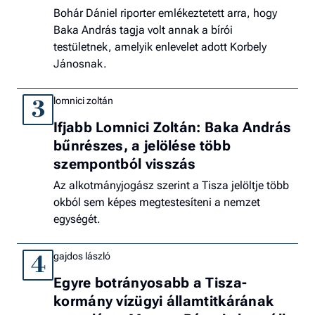
Bohár Dániel riporter emlékeztetett arra, hogy
Baka András tagja volt annak a bírói
testületnek, amelyik enlevelet adott Korbely
Jánosnak.
lomnici zoltán
3
Ifjabb Lomnici Zoltán: Baka András
bűnrészes, a jelölése több
szempontból visszás
Az alkotmányjogász szerint a Tisza jelöltje több
okból sem képes megtestesíteni a nemzet
egységét.
gajdos lászló
4
Egyre botrányosabb a Tisza-
kormány vízügyi államtitkárának