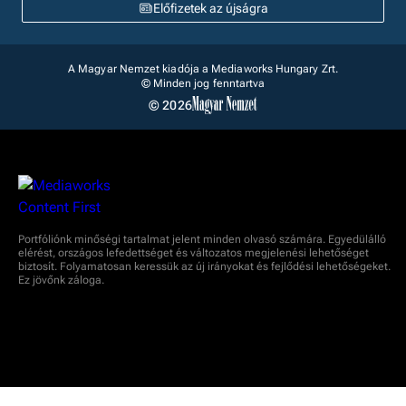
Előfizetek az újságra
A Magyar Nemzet kiadója a Mediaworks Hungary Zrt.
© Minden jog fenntartva
© 2026
Portfóliónk minőségi tartalmat jelent minden olvasó számára. Egyedülálló
elérést, országos lefedettséget és változatos megjelenési lehetőséget
biztosít. Folyamatosan keressük az új irányokat és fejlődési lehetőségeket.
Ez jövőnk záloga.