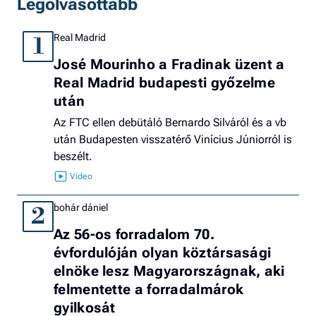
Legolvasottabb
Real Madrid
1
José Mourinho a Fradinak üzent a
Real Madrid budapesti győzelme
után
Az FTC ellen debütáló Bernardo Silváról és a vb
után Budapesten visszatérő Vinícius Júniorról is
beszélt.
bohár dániel
2
Az 56-os forradalom 70.
évfordulóján olyan köztársasági
elnöke lesz Magyarországnak, aki
felmentette a forradalmárok
gyilkosát