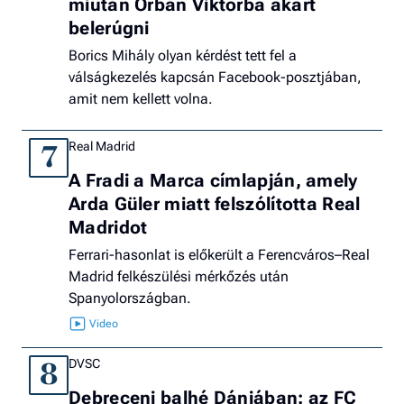
miután Orbán Viktorba akart
belerúgni
Borics Mihály olyan kérdést tett fel a
válságkezelés kapcsán Facebook-posztjában,
amit nem kellett volna.
Real Madrid
7
A Fradi a Marca címlapján, amely
Arda Güler miatt felszólította Real
Madridot
Ferrari-hasonlat is előkerült a Ferencváros–Real
Madrid felkészülési mérkőzés után
Spanyolországban.
DVSC
8
Debreceni balhé Dániában: az FC