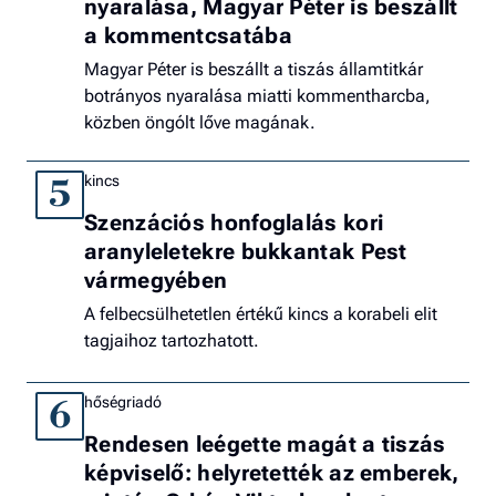
nyaralása, Magyar Péter is beszállt
a kommentcsatába
Magyar Péter is beszállt a tiszás államtitkár
botrányos nyaralása miatti kommentharcba,
közben öngólt lőve magának.
kincs
5
Szenzációs honfoglalás kori
aranyleletekre bukkantak Pest
vármegyében
A felbecsülhetetlen értékű kincs a korabeli elit
tagjaihoz tartozhatott.
hőségriadó
6
Rendesen leégette magát a tiszás
képviselő: helyretették az emberek,