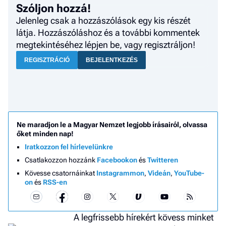
Szóljon hozzá!
a h
Jelenleg csak a hozzászólások egy kis részét
E
látja. Hozzászóláshoz és a további kommentek
a
megtekintéséhez lépjen be, vagy regisztráljon!
ú
REGISZTRÁCIÓ
BEJELENTKEZÉS
Ne maradjon le a Magyar Nemzet legjobb írásairól, olvassa
őket minden nap!
Iratkozzon fel hírlevelünkre
Csatlakozzon hozzánk
Facebookon
és
Twitteren
Kövesse csatornáinkat
Instagrammon
,
Videán
,
YouTube-
on
és
RSS-en
A legfrissebb hírekért kövess minket