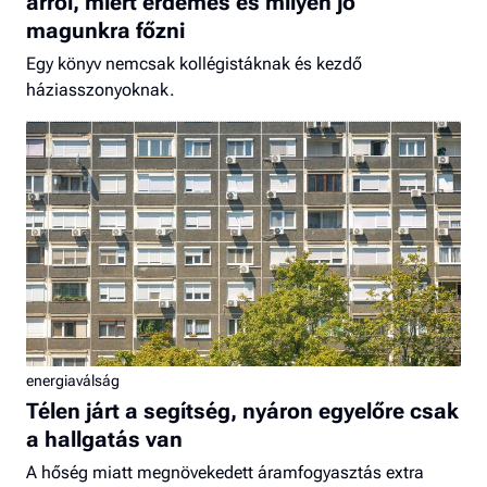
arról, miért érdemes és milyen jó
magunkra főzni
Egy könyv nemcsak kollégistáknak és kezdő
háziasszonyoknak.
energiaválság
Télen járt a segítség, nyáron egyelőre csak
a hallgatás van
A hőség miatt megnövekedett áramfogyasztás extra