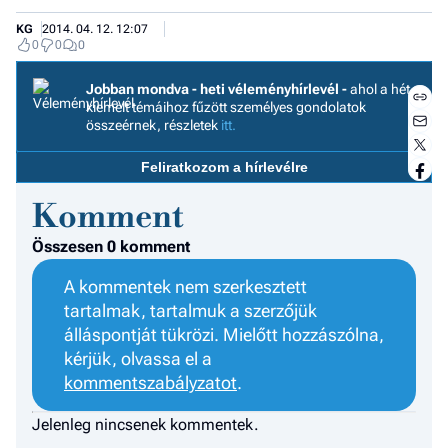
KG
2014. 04. 12. 12:07
0
0
0
Jobban mondva - heti véleményhírlevél -
ahol a hét
kiemelt témáihoz fűzött személyes gondolatok
összeérnek, részletek
itt.
Feliratkozom a hírlevélre
Komment
Összesen 0 komment
A kommentek nem szerkesztett
tartalmak, tartalmuk a szerzőjük
álláspontját tükrözi. Mielőtt hozzászólna,
kérjük, olvassa el a
Jobb
kommentszabályzatot
.
- het
véle
Jelenleg nincsenek kommentek.
Fe