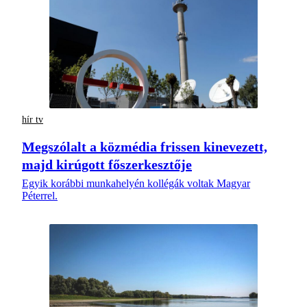
hír tv
Megszólalt a közmédia frissen kinevezett,
majd kirúgott főszerkesztője
Egyik korábbi munkahelyén kollégák voltak Magyar
Péterrel.