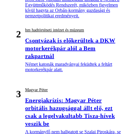
Együttműködés Rendszerét, miközben figyelmen
kívül hagyta az Orbán-kormány gazdasági és
nemzetpolitikai eredményeit.
hm hadtörténeti intézet és múzeum
2
Csontvázak is előkerültek a DKW
motorkerékpár alól a Bem
rakpartnál
Német katonák maradványai feküdtek a feltárt
motorkerékpár alatt.
Magyar Péter
3
Energiakrízis: Magyar Péter
orbitális hazugsággal állt elő, ezt
csak a legelvakultabb Tisza-hívek
veszik be
A kormányfő nem hallgatott se Szalai Piroskára, se