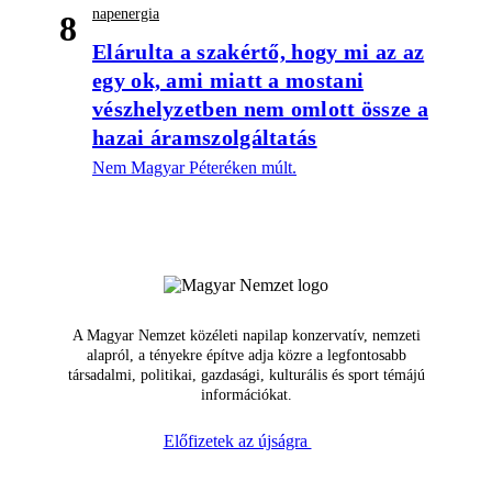
napenergia
8
Elárulta a szakértő, hogy mi az az
egy ok, ami miatt a mostani
vészhelyzetben nem omlott össze a
hazai áramszolgáltatás
Nem Magyar Péteréken múlt.
A Magyar Nemzet közéleti napilap konzervatív, nemzeti
alapról, a tényekre építve adja közre a legfontosabb
társadalmi, politikai, gazdasági, kulturális és sport témájú
információkat.
Előfizetek az újságra