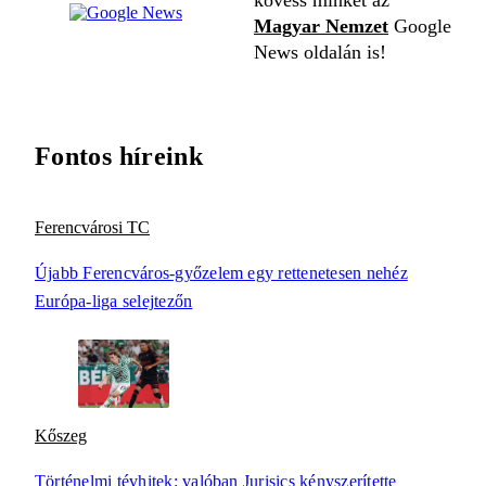
kövess minket az
Magyar Nemzet
Google
News oldalán is!
Fontos híreink
Ferencvárosi TC
Újabb Ferencváros-győzelem egy rettenetesen nehéz
Európa-liga selejtezőn
Kőszeg
Történelmi tévhitek: valóban Jurisics kényszerítette