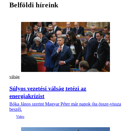
Belföldi híreink
válság
Súlyos vezetési válság tetézi az
energiakrízist
Bóka János szerint Magyar Péter már napok óta össze-vissza
beszél.