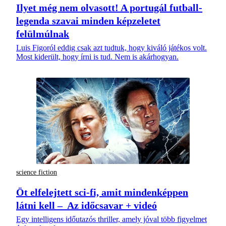
Ilyet még nem olvasott! A portugál futball-
legenda szavai minden képzeletet
felülmúlnak
Luis Figoról eddig csak azt tudtuk, hogy kiváló játékos volt.
Most kiderült, hogy írni is tud. Nem is akárhogyan.
science fiction
Öt elfelejtett sci-fi, amit mindenképpen
látni kell – Az időcsavar + videó
Egy intelligens időutazós thriller, amely jóval több figyelmet