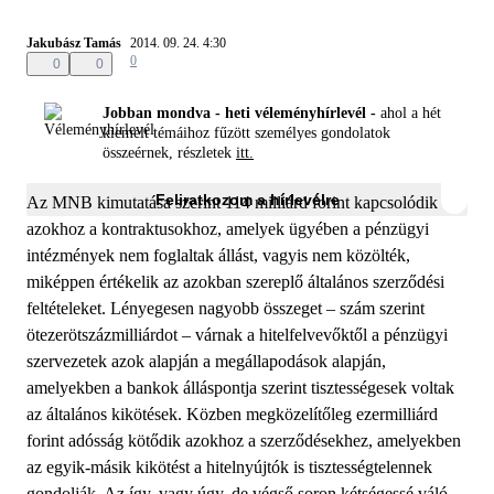
Jakubász Tamás
2014. 09. 24. 4:30
0
0
0
Jobban mondva - heti véleményhírlevél -
ahol a hét
kiemelt témáihoz fűzött személyes gondolatok
összeérnek, részletek
itt.
Feliratkozom a hírlevélre
Az MNB kimutatása szerint 114 milliárd forint kapcsolódik
azokhoz a kontraktusokhoz, amelyek ügyében a pénzügyi
intézmények nem foglaltak állást, vagyis nem közölték,
miképpen értékelik az azokban szereplő általános szerződési
feltételeket. Lényegesen nagyobb összeget – szám szerint
ötezerötszázmilliárdot – várnak a hitelfelvevőktől a pénzügyi
szervezetek azok alapján a megállapodások alapján,
amelyekben a bankok álláspontja szerint tisztességesek voltak
az általános kikötések. Közben megközelítőleg ezermilliárd
forint adósság kötődik azokhoz a szerződésekhez, amelyekben
az egyik-másik kikötést a hitelnyújtók is tisztességtelennek
gondolják. Az így, vagy úgy, de végső soron kétségessé váló