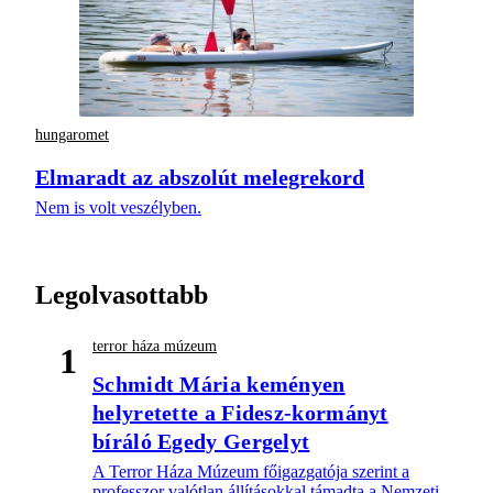
hungaromet
Elmaradt az abszolút melegrekord
Nem is volt veszélyben.
Legolvasottabb
terror háza múzeum
1
Schmidt Mária keményen
helyretette a Fidesz-kormányt
bíráló Egedy Gergelyt
A Terror Háza Múzeum főigazgatója szerint a
professzor valótlan állításokkal támadta a Nemzeti