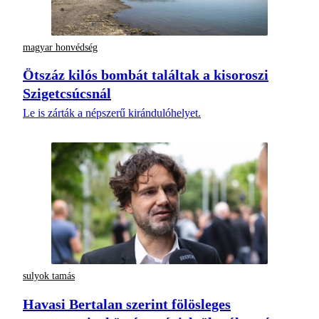
magyar honvédség
Ötszáz kilós bombát találtak a kisoroszi
Szigetcsúcsnál
Le is zárták a népszerű kirándulóhelyet.
sulyok tamás
Havasi Bertalan szerint fölösleges