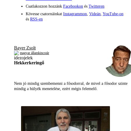
Csatlakozzon hozzánk
Facebookon
és
Twitteren
Kövesse csatornáinkat
Instagrammon
,
Videán
,
YouTube-on
és
RSS-en
Bayer Zsolt
magyar államkincstár
Hekkerkeringő
Nem jó mindig szembemenni a fősodorral, de mivel a fősodor szinte
mindig a hülyék menetelése, ezért mégis felemelő.