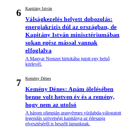
Kapitány István
6
Válságkezelés helyett dobozolás:
energiakrízis dúl az országban, de
Kapitány István minisztériumában
sokan egész mással vannak
elfoglalva
A Magyar Nemzet birtokába jutott egy belső
körlevél.
Kemény Dénes
7
Kemény Dénes: Apám ölelésében
benne volt hetven év és a remény,
hogy nem az utolsó
A három olimpián aranyérmes vízilabda-válogatott
legendás szövetségi kapitánya az édesapja
elvesztéséről is beszélt lapunknak.