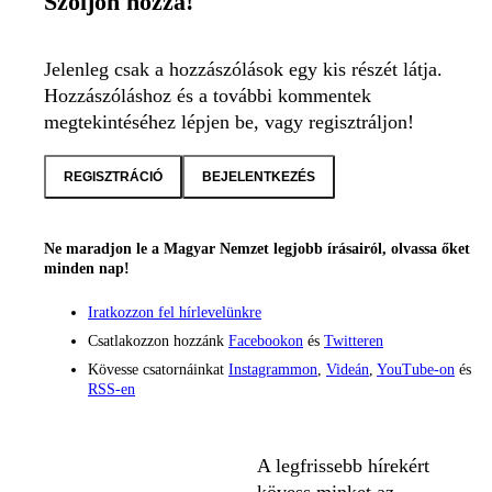
Szóljon hozzá!
Jelenleg csak a hozzászólások egy kis részét látja.
Hozzászóláshoz és a további kommentek
megtekintéséhez lépjen be, vagy regisztráljon!
REGISZTRÁCIÓ
BEJELENTKEZÉS
Ne maradjon le a Magyar Nemzet legjobb írásairól, olvassa őket
minden nap!
Iratkozzon fel hírlevelünkre
Csatlakozzon hozzánk
Facebookon
és
Twitteren
Kövesse csatornáinkat
Instagrammon
,
Videán
,
YouTube-on
és
RSS-en
A legfrissebb hírekért