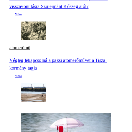
visszavonulásra Szulejmánt Kőszeg alól?
atomerőmű
Végleg lekapcsolná a paksi atomerőművet a Tisza-
kormány tagja