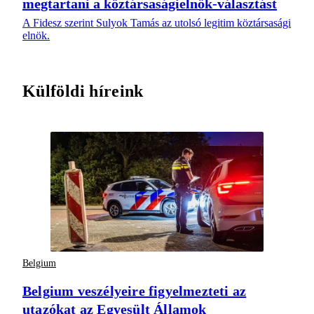
megtartani a köztársaságielnök-választást
A Fidesz szerint Sulyok Tamás az utolsó legitim köztársasági
elnök.
Külföldi híreink
Belgium
Belgium veszélyeire figyelmezteti az
utazókat az Egyesült Államok