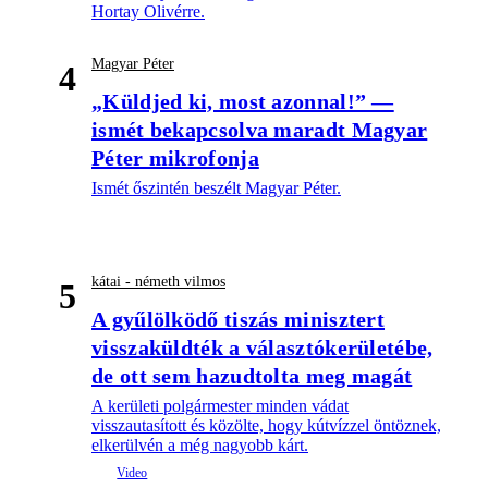
Hortay Olivérre.
Magyar Péter
4
„Küldjed ki, most azonnal!” —
ismét bekapcsolva maradt Magyar
Péter mikrofonja
Ismét őszintén beszélt Magyar Péter.
kátai - németh vilmos
5
A gyűlölködő tiszás minisztert
visszaküldték a választókerületébe,
de ott sem hazudtolta meg magát
A kerületi polgármester minden vádat
visszautasított és közölte, hogy kútvízzel öntöznek,
elkerülvén a még nagyobb kárt.