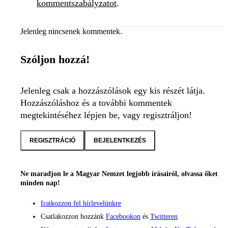
kommentszabályzatot
.
Jelenleg nincsenek kommentek.
Szóljon hozzá!
Jelenleg csak a hozzászólások egy kis részét látja.
Hozzászóláshoz és a további kommentek
megtekintéséhez lépjen be, vagy regisztráljon!
REGISZTRÁCIÓ
BEJELENTKEZÉS
Ne maradjon le a Magyar Nemzet legjobb írásairól, olvassa őket
minden nap!
Iratkozzon fel hírlevelünkre
Csatlakozzon hozzánk
Facebookon
és
Twitteren