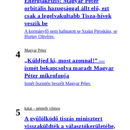
Energiakrízis: Magyar Péter
orbitális hazugsággal állt elő, ezt
csak a legelvakultabb Tisza-hívek
veszik be
A kormányfő nem hallgatott se Szalai Piroskára, se
Hortay Olivérre.
Magyar Péter
4
„Küldjed ki, most azonnal!” —
ismét bekapcsolva maradt Magyar
Péter mikrofonja
Ismét őszintén beszélt Magyar Péter.
kátai - németh vilmos
5
A gyűlölködő tiszás minisztert
visszaküldték a választókerületébe,