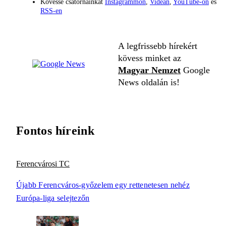
Kövesse csatornáinkat
Instagrammon
,
Videán
,
YouTube-on
és
RSS-en
A legfrissebb hírekért
kövess minket az
Magyar Nemzet
Google
News oldalán is!
Fontos híreink
Ferencvárosi TC
Újabb Ferencváros-győzelem egy rettenetesen nehéz
Európa-liga selejtezőn