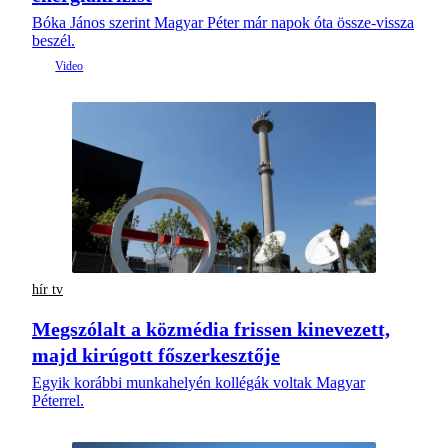
Bóka János szerint Magyar Péter már napok óta össze-vissza
beszél.
hír tv
Megszólalt a közmédia frissen kinevezett,
majd kirúgott főszerkesztője
Egyik korábbi munkahelyén kollégák voltak Magyar
Péterrel.