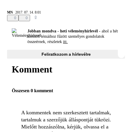
MN
2017. 07. 14. 8:01
0
0
0
Jobban mondva - heti véleményhírlevél -
ahol a hét
kiemelt témáihoz fűzött személyes gondolatok
összeérnek, részletek
itt.
Feliratkozom a hírlevélre
Komment
Összesen 0 komment
A kommentek nem szerkesztett tartalmak,
tartalmuk a szerzőjük álláspontját tükrözi.
Mielőtt hozzászólna, kérjük, olvassa el a