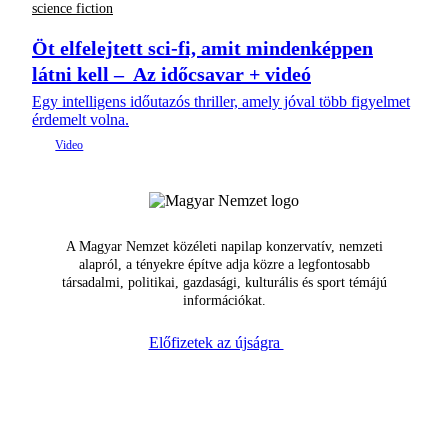
science fiction
Öt elfelejtett sci-fi, amit mindenképpen
látni kell – Az időcsavar + videó
Egy intelligens időutazós thriller, amely jóval több figyelmet
érdemelt volna.
A Magyar Nemzet közéleti napilap konzervatív, nemzeti
alapról, a tényekre építve adja közre a legfontosabb
társadalmi, politikai, gazdasági, kulturális és sport témájú
információkat.
Előfizetek az újságra