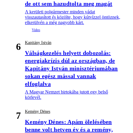
de ott sem hazudtolta meg magát
A kerületi polgármester minden vádat
visszautasított és közölte, hogy kútvízzel öntöznek,
elkerülvén a még nagyobb kárt.
Kapitány István
6
Válságkezelés helyett dobozolás:
energiakrízis dúl az országban, de
Kapitány István minisztériumában
sokan egész mással vannak
elfoglalva
A Magyar Nemzet birtokába jutott egy belső
körlevél.
Kemény Dénes
7
Kemény Dénes: Apám ölelésében
benne volt hetven év és a remény,