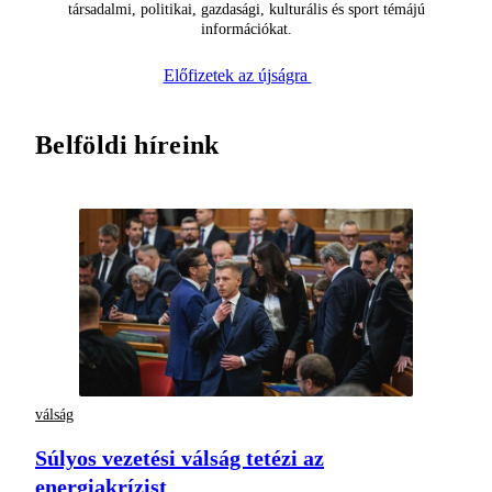
társadalmi, politikai, gazdasági, kulturális és sport témájú
információkat.
Előfizetek az újságra
Belföldi híreink
válság
Súlyos vezetési válság tetézi az
energiakrízist