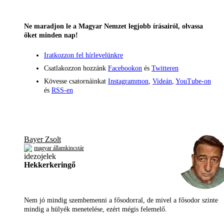
Ne maradjon le a Magyar Nemzet legjobb írásairól, olvassa
őket minden nap!
Iratkozzon fel hírlevelünkre
Csatlakozzon hozzánk
Facebookon
és
Twitteren
Kövesse csatornáinkat
Instagrammon
,
Videán
,
YouTube-on
és
RSS-en
Bayer Zsolt
magyar államkincstár
Hekkerkeringő
Nem jó mindig szembemenni a fősodorral, de mivel a fősodor szinte
mindig a hülyék menetelése, ezért mégis felemelő.