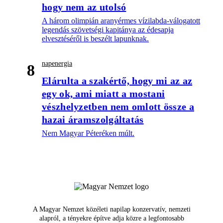
hogy nem az utolsó
A három olimpián aranyérmes vízilabda-válogatott
legendás szövetségi kapitánya az édesapja
elvesztéséről is beszélt lapunknak.
napenergia
8
Elárulta a szakértő, hogy mi az az
egy ok, ami miatt a mostani
vészhelyzetben nem omlott össze a
hazai áramszolgáltatás
Nem Magyar Péteréken múlt.
A Magyar Nemzet közéleti napilap konzervatív, nemzeti
alapról, a tényekre építve adja közre a legfontosabb