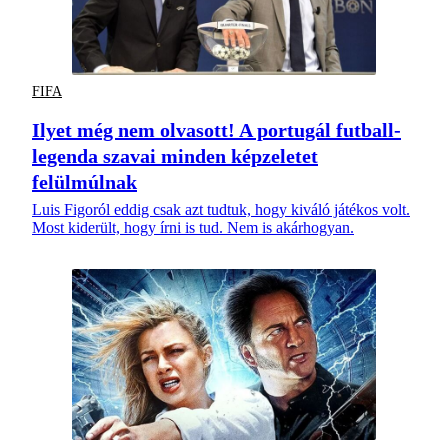
FIFA
Ilyet még nem olvasott! A portugál futball-
legenda szavai minden képzeletet
felülmúlnak
Luis Figoról eddig csak azt tudtuk, hogy kiváló játékos volt.
Most kiderült, hogy írni is tud. Nem is akárhogyan.