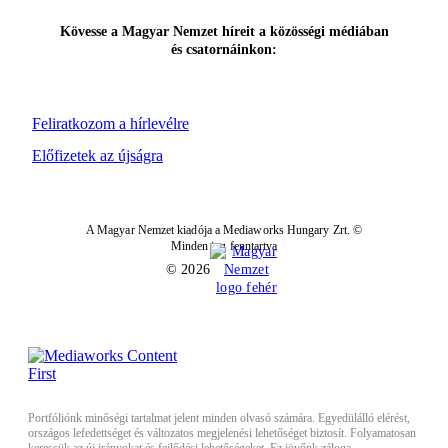
Kövesse a Magyar Nemzet híreit a közösségi médiában
és csatornáinkon:
Feliratkozom a hírlevélre
Előfizetek az újságra
A Magyar Nemzet kiadója a Mediaworks Hungary Zrt. ©
Minden jog fenntartva
© 2026
Portfóliónk minőségi tartalmat jelent minden olvasó számára. Egyedülálló elérést,
országos lefedettséget és változatos megjelenési lehetőséget biztosít. Folyamatosan
keressük az új irányokat és fejlődési lehetőségeket. Ez jövőnk záloga.