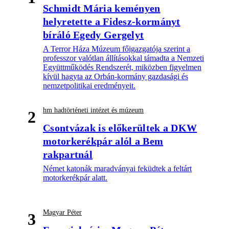
Schmidt Mária keményen
helyretette a Fidesz-kormányt
bíráló Egedy Gergelyt
A Terror Háza Múzeum főigazgatója szerint a
professzor valótlan állításokkal támadta a Nemzeti
Együttműködés Rendszerét, miközben figyelmen
kívül hagyta az Orbán-kormány gazdasági és
nemzetpolitikai eredményeit.
hm hadtörténeti intézet és múzeum
2
Csontvázak is előkerültek a DKW
motorkerékpár alól a Bem
rakpartnál
Német katonák maradványai feküdtek a feltárt
motorkerékpár alatt.
Magyar Péter
3