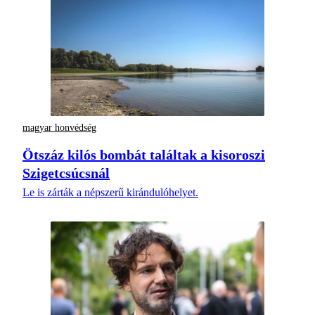
magyar honvédség
Ötszáz kilós bombát találtak a kisoroszi
Szigetcsúcsnál
Le is zárták a népszerű kirándulóhelyet.