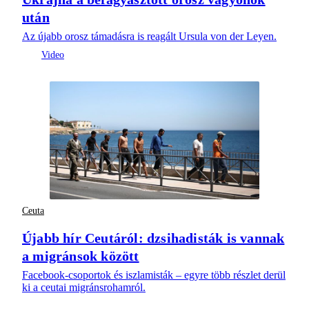
után
Az újabb orosz támadásra is reagált Ursula von der Leyen.
Ceuta
Újabb hír Ceutáról: dzsihadisták is vannak
a migránsok között
Facebook-csoportok és iszlamisták – egyre több részlet derül
ki a ceutai migránsrohamról.