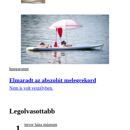
hungaromet
Elmaradt az abszolút melegrekord
Nem is volt veszélyben.
Legolvasottabb
terror háza múzeum
1