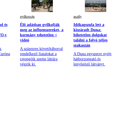
gyilkosság
aszály
ol és
Élő adásban gyilkolják
Időkapszula lett a
meg az influenszereket, a
kiszáradt Duna:
TO-t
kormány tehetetlen +
hihetetlen dolgokat
videó
találni a folyó teljes
szakaszán
k
A százezres követőtáborral
Európa
rendelkező fiatalokat a
A Duna egyszerre nyújt
rajongóik szeme láttára
hátborzongató és
végzik ki.
lenyűgöző látványt.