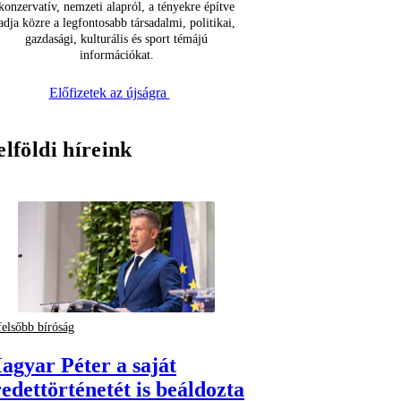
konzervatív, nemzeti alapról, a tényekre építve
adja közre a legfontosabb társadalmi, politikai,
gazdasági, kulturális és sport témájú
információkat.
Előfizetek az újságra
elföldi híreink
felsőbb bíróság
agyar Péter a saját
redettörténetét is beáldozta