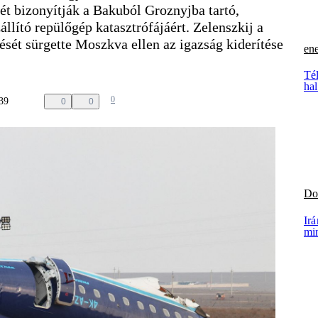
t bizonyítják a Bakuból Groznyjba tartó,
állító repülőgép katasztrófájáért. Zelenszkij a
sét sürgette Moszkva ellen az igazság kiderítése
ene
Tél
hal
0
:39
0
0
Do
Irá
mi