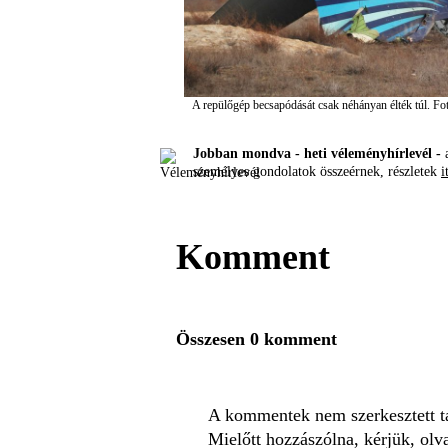
A repülőgép becsapódását csak néhányan élték túl.
Fo
Jobban mondva - heti véleményhírlevél -
a
személyes gondolatok összeérnek, részletek
i
Komment
Összesen 0 komment
A kommentek nem szerkesztett tar
Mielőtt hozzászólna, kérjük, olv