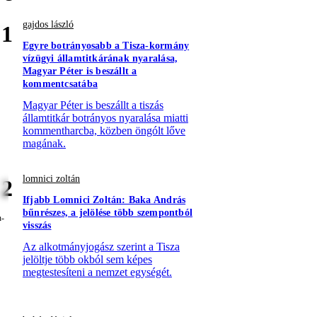
gajdos lászló
1
Egyre botrányosabb a Tisza-kormány
vízügyi államtitkárának nyaralása,
Magyar Péter is beszállt a
kommentcsatába
Magyar Péter is beszállt a tiszás
államtitkár botrányos nyaralása miatti
kommentharcba, közben öngólt lőve
magának.
lomnici zoltán
2
Ifjabb Lomnici Zoltán: Baka András
bűnrészes, a jelölése több szempontból
visszás
Az alkotmányjogász szerint a Tisza
jelöltje több okból sem képes
megtestesíteni a nemzet egységét.