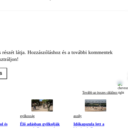
s részét látja. Hozzászóláshoz és a további kommentek
ztráljon!
S
Tovább az összes cikkhez
gyilkosság
aszály
ol és
Élő adásban gyilkolják
Időkapszula lett a