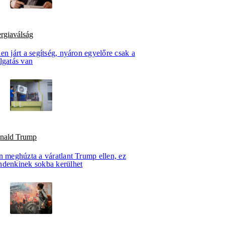
rgiaválság
en járt a segítség, nyáron egyelőre csak a
lgatás van
nald Trump
n meghúzta a váratlant Trump ellen, ez
ndenkinek sokba kerülhet