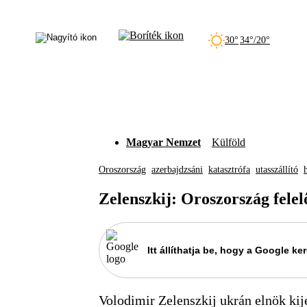
30°
34°/20°
Magyar Nemzet
Külföld
Oroszország
azerbajdzsáni
katasztrófa
utasszállító
Zelenszkij: Oroszország felel
Itt állíthatja be, hogy a Google 
Volodimir Zelenszkij ukrán elnök kije