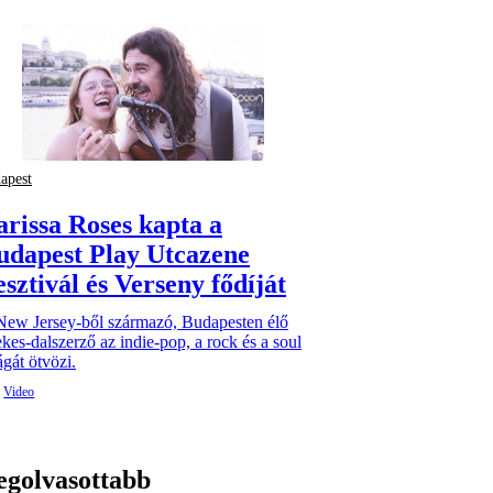
apest
arissa Roses kapta a
udapest Play Utcazene
sztivál és Verseny fődíját
New Jersey-ből származó, Budapesten élő
kes-dalszerző az indie-pop, a rock és a soul
ágát ötvözi.
egolvasottabb