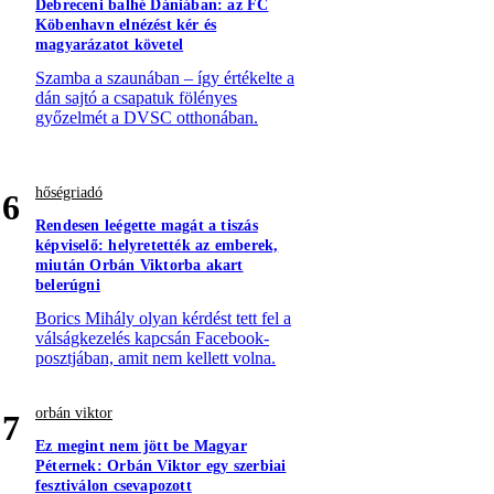
Debreceni balhé Dániában: az FC
Köbenhavn elnézést kér és
magyarázatot követel
Szamba a szaunában – így értékelte a
dán sajtó a csapatuk fölényes
győzelmét a DVSC otthonában.
hőségriadó
6
Rendesen leégette magát a tiszás
képviselő: helyretették az emberek,
miután Orbán Viktorba akart
belerúgni
Borics Mihály olyan kérdést tett fel a
válságkezelés kapcsán Facebook-
posztjában, amit nem kellett volna.
orbán viktor
7
Ez megint nem jött be Magyar
Péternek: Orbán Viktor egy szerbiai
fesztiválon csevapozott