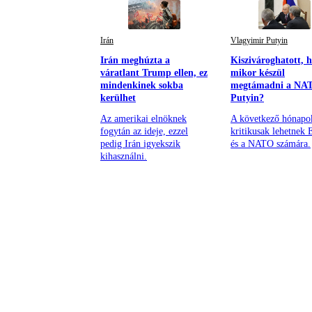
Irán
Vlagyimir Putyin
Irán meghúzta a
Kiszivároghatott, h
váratlant Trump ellen, ez
mikor készül
mindenkinek sokba
megtámadni a NA
kerülhet
Putyin?
Az amerikai elnöknek
A következő hónapo
fogytán az ideje, ezzel
kritikusak lehetnek 
pedig Irán igyekszik
és a NATO számára.
kihasználni.