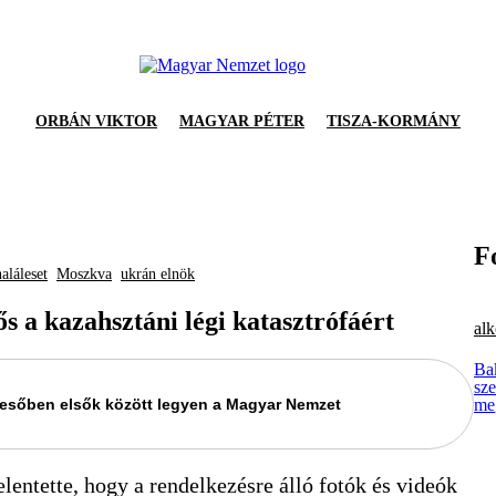
ORBÁN VIKTOR
MAGYAR PÉTER
TISZA-KORMÁNY
F
haláleset
Moszkva
ukrán elnök
ős a kazahsztáni légi katasztrófáért
al
Bak
sz
keresőben elsők között legyen a Magyar Nemzet
me
lentette, hogy a rendelkezésre álló fotók és videók