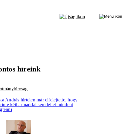
ontos híreink
kotmánybíróság
a András hirtelen már elfelejtette, hogy
erinte kétharmaddal sem lehet mindent
gtenni