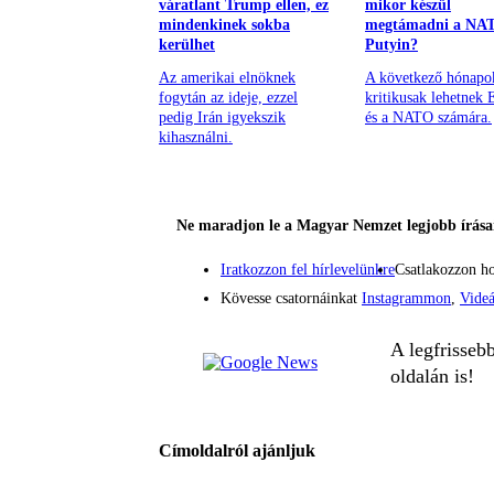
váratlant Trump ellen, ez
mikor készül
mindenkinek sokba
megtámadni a NA
kerülhet
Putyin?
Az amerikai elnöknek
A következő hónapo
fogytán az ideje, ezzel
kritikusak lehetnek 
pedig Irán igyekszik
és a NATO számára.
kihasználni.
Ne maradjon le a Magyar Nemzet legjobb írásai
Iratkozzon fel hírlevelünkre
Csatlakozzon h
Kövesse csatornáinkat
Instagrammon
,
Vide
A legfrisseb
oldalán is!
Címoldalról ajánljuk