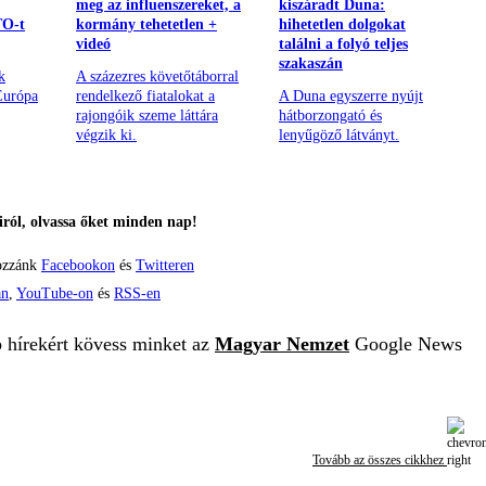
meg az influenszereket, a
kiszáradt Duna:
TO-t
kormány tehetetlen +
hihetetlen dolgokat
videó
találni a folyó teljes
szakaszán
k
A százezres követőtáborral
Európa
rendelkező fiatalokat a
A Duna egyszerre nyújt
rajongóik szeme láttára
hátborzongató és
végzik ki.
lenyűgöző látványt.
ról, olvassa őket minden nap!
ozzánk
Facebookon
és
Twitteren
án
,
YouTube-on
és
RSS-en
b hírekért kövess minket az
Magyar Nemzet
Google News
Tovább az összes cikkhez