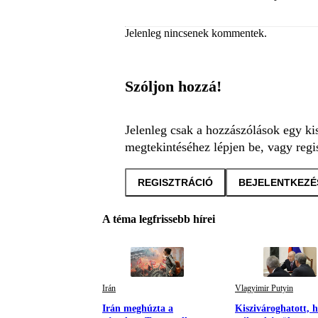
Jelenleg nincsenek kommentek.
Szóljon hozzá!
Jelenleg csak a hozzászólások egy ki
megtekintéséhez lépjen be, vagy regis
REGISZTRÁCIÓ
BEJELENTKEZÉ
A téma legfrissebb hírei
Irán
Vlagyimir Putyin
Irán meghúzta a
Kiszivároghatott, h