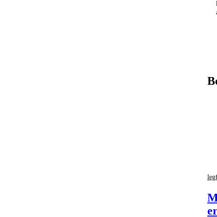
B
leg
M
e