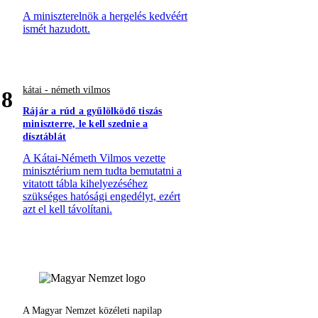
A miniszterelnök a hergelés kedvéért
ismét hazudott.
kátai - németh vilmos
8
Rájár a rúd a gyűlölködő tiszás
miniszterre, le kell szednie a
dísztáblát
A Kátai-Németh Vilmos vezette
minisztérium nem tudta bemutatni a
vitatott tábla kihelyezéséhez
szükséges hatósági engedélyt, ezért
azt el kell távolítani.
A Magyar Nemzet közéleti napilap