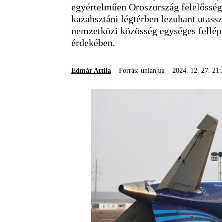
egyértelműen Oroszország felelősségé
kazahsztáni légtérben lezuhant utassz
nemzetközi közösség egységes fellépé
érdekében.
Edmár Attila
Forrás: unian.ua
2024. 12. 27. 21