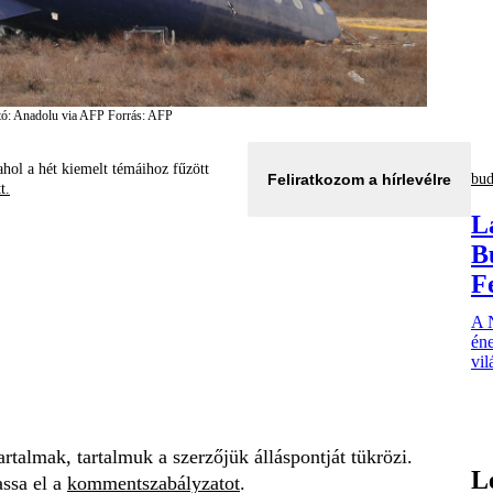
tó: Anadolu via AFP
Forrás: AFP
hol a hét kiemelt témáihoz fűzött
bud
Feliratkozom a hírlevélre
tt.
L
B
Fe
A 
éne
vil
talmak, tartalmuk a szerzőjük álláspontját tükrözi.
L
assa el a
kommentszabályzatot
.