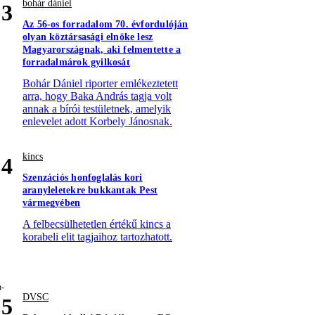
bohár dániel
3
Az 56-os forradalom 70. évfordulóján
olyan köztársasági elnöke lesz
Magyarországnak, aki felmentette a
forradalmárok gyilkosát
Bohár Dániel riporter emlékeztetett
arra, hogy Baka András tagja volt
annak a bírói testületnek, amelyik
enlevelet adott Korbely Jánosnak.
kincs
4
Szenzációs honfoglalás kori
aranyleletekre bukkantak Pest
vármegyében
A felbecsülhetetlen értékű kincs a
korabeli elit tagjaihoz tartozhatott.
DVSC
5