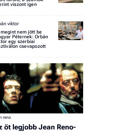
erint viszont igen
bán viktor
 megint nem jött be
gyar Péternek: Orbán
ktor egy szerbiai
I
sztiválon csevapozott
E
G
P
Jobba
- heti
vélem
n reno
Fel
z öt legjobb Jean Reno-
a hí