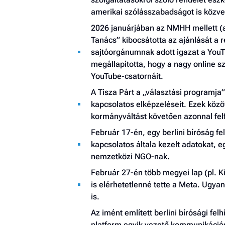
amerikai szólásszabadságot is közvet
2026 januárjában az NMHH mellett (
Tanács” kibocsátotta az ajánlását a
sajtóorgánumnak adott igazat a YouT
megállapította, hogy a nagy online sz
YouTube-csatornáit.
A Tisza Párt a „választási programja
kapcsolatos elképzeléseit. Ezek közöt
kormányváltást követően azonnal felf
Február 17-én, egy berlini bíróság fe
kapcsolatos általa kezelt adatokat, 
nemzetközi NGO-nak.
Február 27-én több megyei lap (pl. 
is elérhetetlenné tette a Meta. Ugyan
is.
Az imént említett berlini bírósági fel
platform egyik vezető kommunikációs