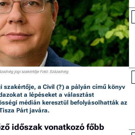
ázadvég jogi szakértője Fotó: Századvég
i szakértője, a Civil (?) a pályán című könyv 
dazokat a lépéseket a választást 
ségi médián keresztül befolyásolhatták az 
isza Párt javára.
őző időszak vonatkozó főbb