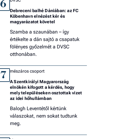
6
Debreceni balhé Dániában: az FC
Köbenhavn elnézést kér és
magyarázatot követel
Szamba a szaunában – így
értékelte a dán sajtó a csapatuk
fölényes győzelmét a DVSC
otthonában.
mészáros csoport
7
A Szentkirályi Magyarország
elnökén kifogott a kérdés, hogy
mely településeken osztottak vizet
az idei hőhullámban
Balogh Leventétől kértünk
válaszokat, nem sokat tudtunk
meg.