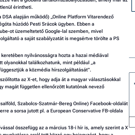
lenül érintheti.
a DSA alapján működő) „Online Platform Vitarendező
 régóta húzódó Pesti Srácok ügyben. Ebben a
ube-ot üzemeltetető Google-lal szemben, mivel
olgáltató a saját szabályzatát is megsértve törölte a PS
” keretében nyilvánosságra hozta a hazai médiával
t olyanokkal találkozhatunk, mint például „a
üggesztjük a közmédia hírszolgáltatását”.
lszólította az X-et, hogy adja át a magyar választásokkal
egy magát független ellenőrzött kutatónak nevező
Kisalföld, Szabolcs-Szatmár-Bereg Online) Facebook-oldalát
erre a sorsa jutott pl. a European Conservative FB-oldala
hívással összefügg az a március 18-i hír is, amely szerint a X
 munkatársa arról tett közzé egy bejegyzést, hogy a