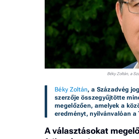
Béky Zoltán, a Sz
Béky Zoltán
, a Századvég jog
szerzője összegyűjtötte min
megelőzően, amelyek a közös
eredményt, nyilvánvalóan a T
A választásokat megel