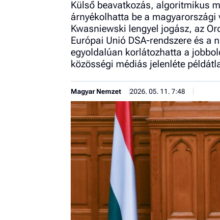
Külső beavatkozás, algoritmikus ma
árnyékolhatta be a magyarországi v
Kwasniewski lengyel jogász, az Ordo
Európai Unió DSA-rendszere és a 
egyoldalúan korlátozhatta a jobbol
közösségi médiás jelenléte példátl
Magyar Nemzet
2026. 05. 11. 7:48