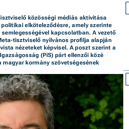
 tisztviselő közösségi médiás aktivitása 
 politikai elköteleződésre, amely szerinte 
rm semlegességével kapcsolatban. A vezető 
Meta-tisztviselő nyilvános profilja alapján 
ista nézeteket képvisel. A poszt szerint a 
gazságosság (PiS) párt ellenzői közé 
a magyar kormány szövetségesének 