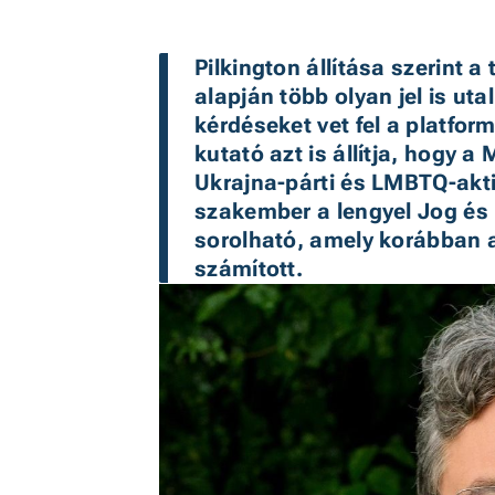
Pilkington állítása szerint a
alapján több olyan jel is utal
kérdéseket vet fel a platfo
kutató azt is állítja, hogy a 
Ukrajna-párti és LMBTQ-aktiv
szakember a lengyel Jog és I
sorolható, amely korábban 
számított.