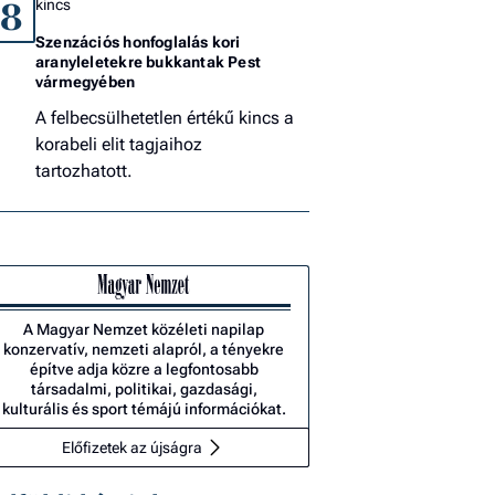
kincs
8
Szenzációs honfoglalás kori
aranyleletekre bukkantak Pest
vármegyében
A felbecsülhetetlen értékű kincs a
korabeli elit tagjaihoz
tartozhatott.
A Magyar Nemzet közéleti napilap
konzervatív, nemzeti alapról, a tényekre
építve adja közre a legfontosabb
társadalmi, politikai, gazdasági,
kulturális és sport témájú információkat.
Előfizetek az újságra