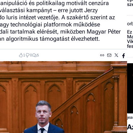
nipuláció és politikailag motivált cenzúra
sz
álasztási kampányt – erre jutott Jerzy
 Iuris intézet vezetője. A szakértő szerint az
nagy technológiai platformok működése
or
dali tartalmak elérését, miközben Magyar Péter
Ez
Ma
an algoritmikus támogatást élvezhetett.
Vi
fe
1
0
5
jea
A