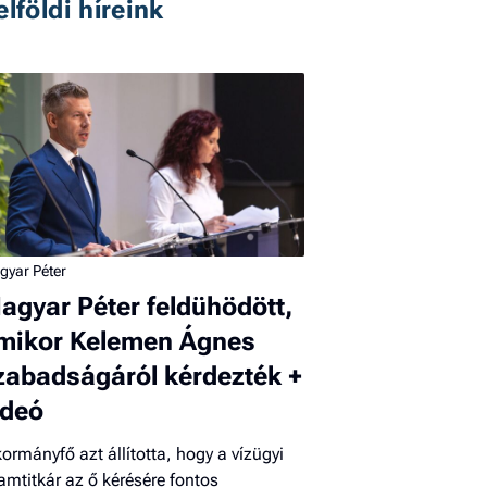
elföldi híreink
gyar Péter
agyar Péter feldühödött,
mikor Kelemen Ágnes
zabadságáról kérdezték +
ideó
kormányfő azt állította, hogy a vízügyi
lamtitkár az ő kérésére fontos