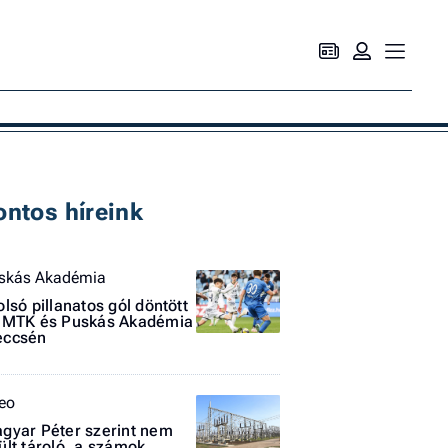
Ke
ontos híreink
skás Akadémia
olsó pillanatos gól döntött
 MTK és Puskás Akadémia
ccsén
teo
gyar Péter szerint nem
ült tároló, a számok