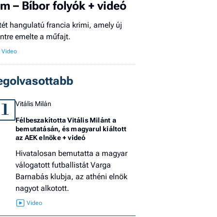
ilm – Bíbor folyók + videó
El
az
tét hangulatú francia krimi, amely új
új
intre emelte a műfajt.
egolvasottabb
Vitális Milán
1
Félbeszakította Vitális Milánt a
bemutatásán, és magyarul kiáltott
az AEK elnöke + videó
Hivatalosan bemutatta a magyar
válogatott futballistát Varga
Barnabás klubja, az athéni elnök
nagyot alkotott.