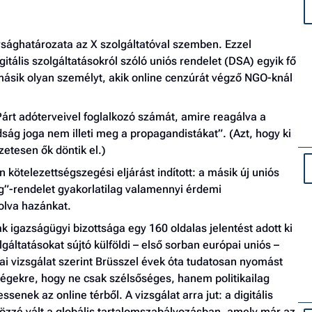
rsághatározata az X szolgáltatóval szemben. Ezzel
gitális szolgáltatásokról szóló uniós rendelet (DSA) egyik fő
 másik olyan személyt, akik online cenzúrát végző NGO-knál
 Párt adóterveivel foglalkozó számát, amire reagálva a
ság joga nem illeti meg a propagandistákat”. (Azt, hogy ki
etesen ők döntik el.)
ötelezettségszegési eljárást indított: a másik új uniós
”-rendelet gyakorlatilag valamennyi érdemi
lva hazánkat.
 igazságügyi bizottsága egy 160 oldalas jelentést adott ki
lgáltatásokat sújtó külföldi – első sorban európai uniós –
i vizsgálat szerint Brüsszel évek óta tudatosan nyomást
cégekre, hogy ne csak szélsőséges, hanem politikailag
enek az online térből. A vizsgálat arra jut: a digitális
közzé vált a globális tartalomszabályozásban, amely már az