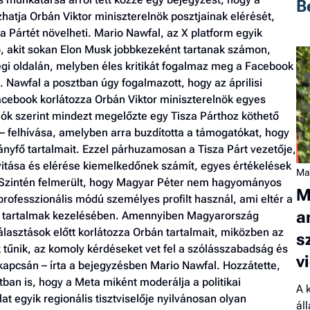
B
zhatja Orbán Viktor miniszterelnök posztjainak elérését,
 Pártét növelheti. Mario Nawfal, az X platform egyik
, akit sokan Elon Musk jobbkezeként tartanak számon,
gi oldalán, melyben éles kritikát fogalmaz meg a Facebook
. Nawfal a posztban úgy fogalmazott, hogy az áprilisi
Facebook korlátozza Orbán Viktor miniszterelnök egyes
ók szerint mindezt megelőzte egy Tisza Párthoz köthető
– felhívása, amelyben arra buzdította a támogatókat, hogy
yfő tartalmait. Ezzel párhuzamosan a Tisza Párt vezetője,
itása és elérése kiemelkedőnek számít, egyes értékelések
Ma
. Szintén felmerült, hogy Magyar Péter nem hagyományos
M
professzionális módú személyes profilt használ, ami eltér a
a
kai tartalmak kezelésében. Amennyiben Magyarország
lasztások előtt korlátozza Orbán tartalmait, miközben az
s
k tűnik, az komoly kérdéseket vet fel a szólásszabadság és
v
apcsán – írta a bejegyzésben Mario Nawfal. Hozzátette,
tban is, hogy a Meta miként moderálja a politikai
A 
t egyik regionális tisztviselője nyilvánosan olyan
ál