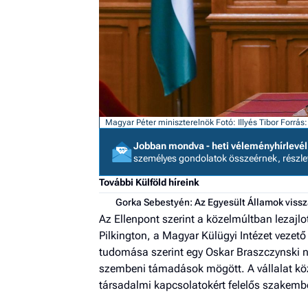
Magyar Péter miniszterelnök
Fotó: Illyés Tibor
Forrás
Jobban mondva - heti véleményhírlevél
személyes gondolatok összeérnek, részl
További Külföld híreink
Gorka Sebestyén: Az Egyesült Államok vissza
Az Ellenpont szerint a közelmúltban lezajl
Pilkington, a Magyar Külügyi Intézet vezető
tudomása szerint egy Oskar Braszczynski ne
szembeni támadások mögött. A vállalat közé
társadalmi kapcsolatokért felelős szakemb