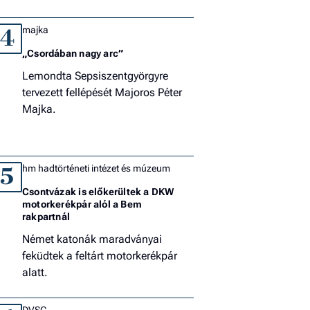
majka
4
„Csordában nagy arc”
Lemondta Sepsiszentgyörgyre
tervezett fellépését Majoros Péter
Majka.
hm hadtörténeti intézet és múzeum
5
Csontvázak is előkerültek a DKW
motorkerékpár alól a Bem
rakpartnál
Német katonák maradványai
feküdtek a feltárt motorkerékpár
alatt.
DVSC