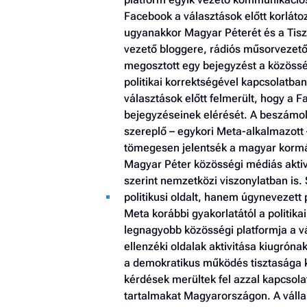
Facebook a választások előtt korláto
ugyanakkor Magyar Péterét és a Tisza
vezető bloggere, rádiós műsorvezető
megosztott egy bejegyzést a közössé
politikai korrektségével kapcsolatban
választások előtt felmerült, hogy a 
bejegyzéseinek elérését. A beszámol
szereplő – egykori Meta-alkalmazott 
tömegesen jelentsék a magyar kormán
Magyar Péter közösségi médiás aktiv
szerint nemzetközi viszonylatban is
politikusi oldalt, hanem úgynevezett 
Meta korábbi gyakorlatától a politi
legnagyobb közösségi platformja a vá
ellenzéki oldalak aktivitása kiugróna
a demokratikus működés tisztasága k
kérdések merültek fel azzal kapcsola
tartalmakat Magyarországon. A vállala