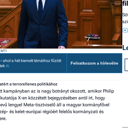
f
Sö
sz
L
: MTI
 -
ahol a hét kiemelt témáihoz fűzött
Feliratkozom a hírlevélre
etek
itt.
tért a terrorellenes politikához
ott kampányban az is nagy botrányt okozott, amikor Philip
 kutatója X-en közzétett bejegyzésében arról írt, hogy
vű lengyel Meta-tisztviselő áll a magyar kormányfővel
p- és kelet-európai régióért felelős kormányzati és
ere.