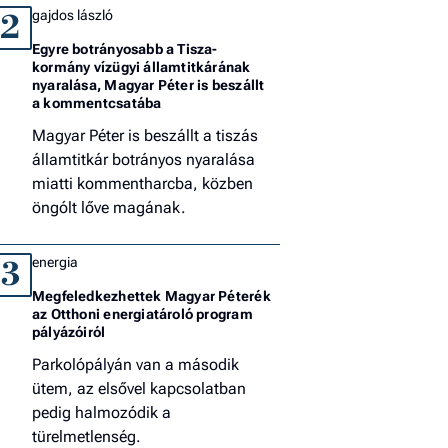
gajdos lászló
2
Egyre botrányosabb a Tisza-
kormány vízügyi államtitkárának
nyaralása, Magyar Péter is beszállt
a kommentcsatába
Magyar Péter is beszállt a tiszás
államtitkár botrányos nyaralása
miatti kommentharcba, közben
öngólt lőve magának.
energia
3
Megfeledkezhettek Magyar Péterék
az Otthoni energiatároló program
pályázóiról
Parkolópályán van a második
ütem, az elsővel kapcsolatban
pedig halmozódik a
türelmetlenség.