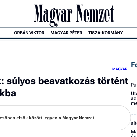
ORBÁN VIKTOR
MAGYAR PÉTER
TISZA-KORMÁNY
F
MAGYAR
: súlyos beavatkozás történt
Pu
okba
Ut
az
me
keresőben elsők között legyen a Magyar Nemzet
al
Ma
ép