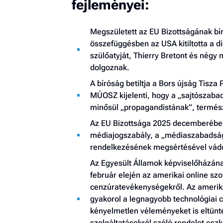
fejleményei:
Megszületett az EU Bizottságának bí
összefüggésben az USA kitiltotta a di
szülőatyját, Thierry Bretont és négy
dolgoznak.
A bíróság betiltja a Bors újság Tisza
MÚOSZ kijelenti, hogy a „sajtószabad
minősül „propagandistának”, termész
Az EU Bizottsága 2025 decemberében k
médiajogszabály, a „médiaszabadság
rendelkezésének megsértésével vádo
Az Egyesült Államok képviselőházának
február elején az amerikai online szo
cenzúratevékenységekről. Az amerika
gyakorol a legnagyobb technológiai 
kényelmetlen véleményeket is eltüntess
szolgáltatásokról szóló rendelet esz