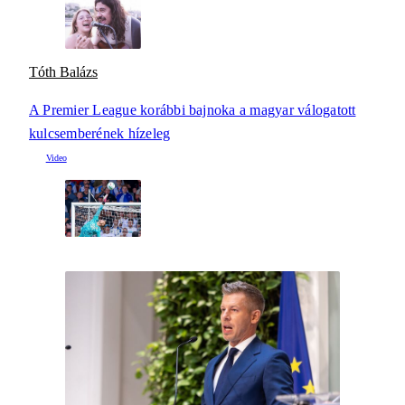
Tóth Balázs
A Premier League korábbi bajnoka a magyar válogatott
kulcsemberének hízeleg