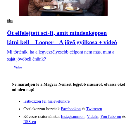
film
Öt elfelejtett sci-fi, amit mindenképpen
látni kell – Looper – A jövő gyilkosa + videó
Mi történik, ha a legveszélyesebb célpont nem más, mint a
saját jövőbeli énünk?
Ne maradjon le a Magyar Nemzet legjobb írásairól, olvassa őket
minden nap!
Iratkozzon fel hírlevelünkre
Csatlakozzon hozzánk
Facebookon
és
Twitteren
Kövesse csatornáinkat
Instagrammon
,
Videán
,
YouTube-on
és
RSS-en