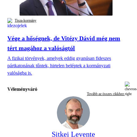
Tisza-kormány
Vége a hőségnek, de Vitézy Dávid még nem
tért magához a valóságtól
A fizikai törvények, amelyek eddig gyanúsan fideszes
pártkatonának tűntek, hirtelen beléptek a kormányzati
valóságba is.
Véleményváró
Tovább az összes cikkhez
Sitkei Levente