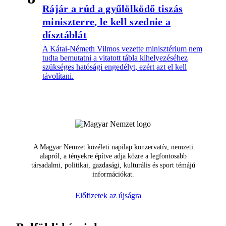
Rájár a rúd a gyűlölködő tiszás
miniszterre, le kell szednie a
dísztáblát
A Kátai-Németh Vilmos vezette minisztérium nem
tudta bemutatni a vitatott tábla kihelyezéséhez
szükséges hatósági engedélyt, ezért azt el kell
távolítani.
A Magyar Nemzet közéleti napilap konzervatív, nemzeti
alapról, a tényekre építve adja közre a legfontosabb
társadalmi, politikai, gazdasági, kulturális és sport témájú
információkat.
Előfizetek az újságra