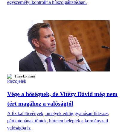
egyszemélyi kontrollt a hírszolgáltatásban.
Tisza-kormány
Vége a hőségnek, de Vitézy Dávid még nem
tért magához a valóságtól
A fizikai törvények, amelyek eddig gyanúsan fideszes
pártkatonának tűntek, hirtelen beléptek a kormányzati
valóságba is.