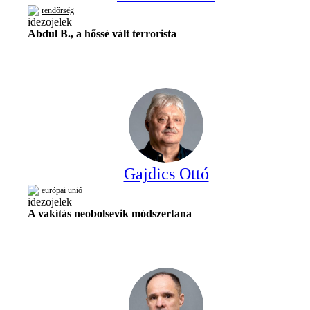
rendőrség
Abdul B., a hőssé vált terrorista
Gajdics Ottó
európai unió
A vakítás neobolsevik módszertana