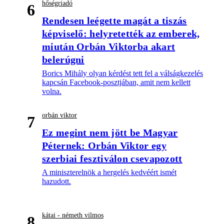
hőségriadó
6
Rendesen leégette magát a tiszás
képviselő: helyretették az emberek,
miután Orbán Viktorba akart
belerúgni
Borics Mihály olyan kérdést tett fel a válságkezelés
kapcsán Facebook-posztjában, amit nem kellett
volna.
orbán viktor
7
Ez megint nem jött be Magyar
Péternek: Orbán Viktor egy
szerbiai fesztiválon csevapozott
A miniszterelnök a hergelés kedvéért ismét
hazudott.
kátai - németh vilmos
8