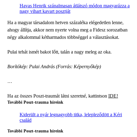
Havas Henrik szánalmasan átlátszó módon magyarázza a
nagy vihart kavart posztját
Ha a magyar társadalom hetven százaléka elégedetlen lenne,
ahogy állítja, akkor nem nyerte volna meg a Fidesz sorozatban
négy alkalommal kétharmados többséggel a választásokat.
Pulai tehát ismét bakot lőtt, talán a nagy meleg az oka.
Borítókép: Pulai András (Forrás: Képernyőkép)
…
Ha az összes Poszt-traumát látni szeretné, kattintson
IDE!
További Poszt-trauma híreink
Kiderült a nyár legnagyobb titka, lelepleződött a Kéri
család
További Poszt-trauma híreink