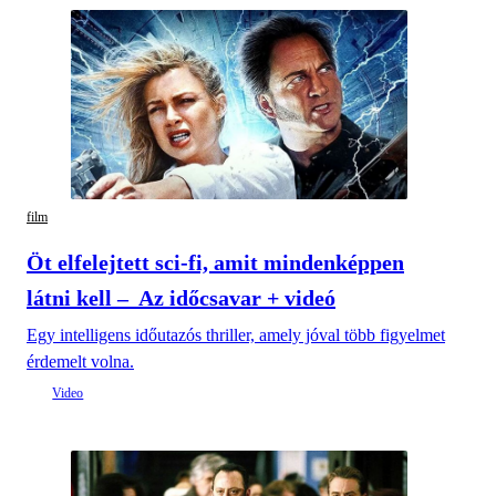
film
Öt elfelejtett sci-fi, amit mindenképpen
látni kell – Az időcsavar + videó
Egy intelligens időutazós thriller, amely jóval több figyelmet
érdemelt volna.