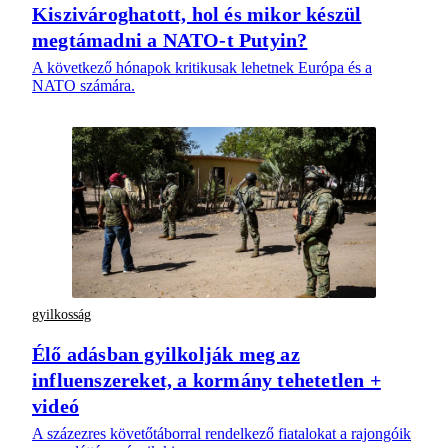
Kiszivároghatott, hol és mikor készül
megtámadni a NATO-t Putyin?
A következő hónapok kritikusak lehetnek Európa és a
NATO számára.
gyilkosság
Élő adásban gyilkolják meg az
influenszereket, a kormány tehetetlen +
videó
A százezres követőtáborral rendelkező fiatalokat a rajongóik