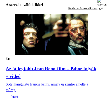
A szerző további cikkei
Tovább az összes cikkhez
film
Az öt legjobb Jean Reno-film – Bíbor folyók
+ videó
Sötét hangulatú francia krimi, amely új szintre emelte a
műfajt.