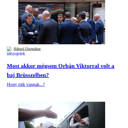
Háború Ukrajnában
Most akkor mégsem Orbán Viktorral volt a
baj Brüsszelben?
Hogy mik vannak...?