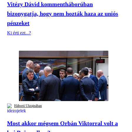
Vitézy Dávid kommentháborúban
bizonygatja, hogy nem hozták haza az uniós
pénzeket
Ki érti ezt...?
Háború Ukrajnában
Most akkor mégsem Orbán Viktorral volt a