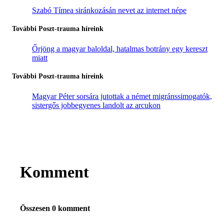
Szabó Tímea siránkozásán nevet az internet népe
További Poszt-trauma híreink
Őrjöng a magyar baloldal, hatalmas botrány egy kereszt
miatt
További Poszt-trauma híreink
Magyar Péter sorsára jutottak a német migránssimogatók,
sistergős jobbegyenes landolt az arcukon
Komment
Összesen 0 komment