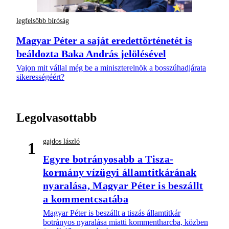
legfelsőbb bíróság
Magyar Péter a saját eredettörténetét is
beáldozta Baka András jelölésével
Vajon mit vállal még be a miniszterelnök a bosszúhadjárata
sikerességéért?
Legolvasottabb
gajdos lászló
1
Egyre botrányosabb a Tisza-
kormány vízügyi államtitkárának
nyaralása, Magyar Péter is beszállt
a kommentcsatába
Magyar Péter is beszállt a tiszás államtitkár
botrányos nyaralása miatti kommentharcba, közben