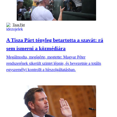
Tisza Párt
A Tisza Párt tényleg betartotta a szavát: rá
sem ismerni a közmédiára
Megálmodta, megígérte, megtette: Magyar Péter
rendszerének sikerült szintet lépnie, és bevezetnie a totális
egyszemélyi kontrollt a hírszolgáltatásban.