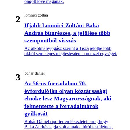
öngólt lőve magának.
lomnici zoltán
2
Ifjabb Lomnici Zoltán: Baka
András bűnrészes, a jelölése több
szempontból visszás
Az alkotmányjogász szerint a Tisza jelöltje több
okból sem képes megtestesíteni a nemzet egységét.
bohár dániel
3
Az 56-os forradalom 70.
évfordulóján olyan köztársasági
elnöke lesz Magyarországnak, aki
felmentette a forradalmárok
gyilkosát
Bohár Dániel riporter emlékeztetett arra, hogy
Baka András tagja volt annak a bírói testületnek,