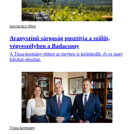
navracsics tibor
Aranyszínű sárgaság pusztítja a szőlőt,
végveszélyben a Badacsony
A Tisza-kormány ebben az ügyben is késlekedik, és ez nagy
károkat okozhat.
Tisza-kormány