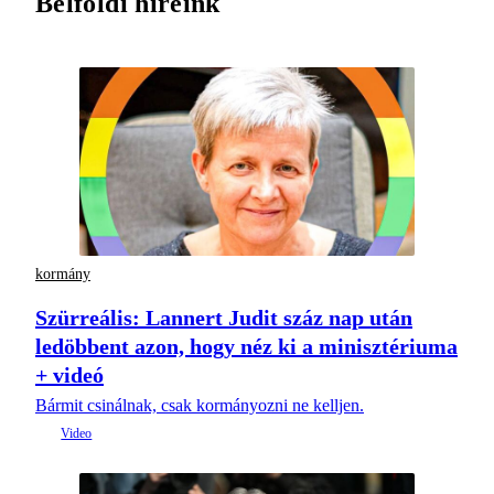
Belföldi híreink
kormány
Szürreális: Lannert Judit száz nap után
ledöbbent azon, hogy néz ki a minisztériuma
+ videó
Bármit csinálnak, csak kormányozni ne kelljen.