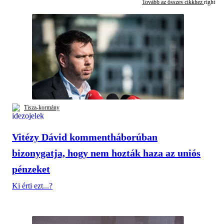
Tovább az összes cikkhez
Tisza-kormány
Vitézy Dávid kommentháborúban
bizonygatja, hogy nem hozták haza az uniós
pénzeket
Ki érti ezt...?