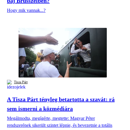
baj Brüsszelben?
Hogy mik vannak...?
Tisza Párt
A Tisza Párt tényleg betartotta a szavát: rá
sem ismerni a közmédiára
Megálmodta, megígérte, megtette: Magyar Péter
rendszerének sikerült szintet lépnie, és bevezetnie a totális