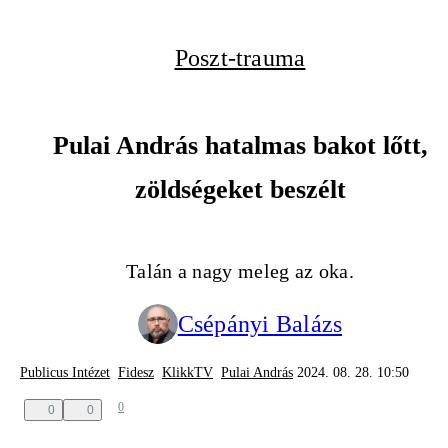
Poszt-trauma
Pulai András hatalmas bakot lőtt,
zöldségeket beszélt
Talán a nagy meleg az oka.
Csépányi Balázs
Publicus Intézet
Fidesz
KlikkTV
Pulai András
2024. 08. 28. 10:50
0
0
0