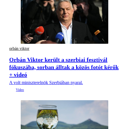
orbán viktor
Orbán Viktor került a szerbiai fesztivál
fókuszába, sorban álltak a közös fotót kérők
+ videó
A volt miniszterelnök Szerbiában nyaral.