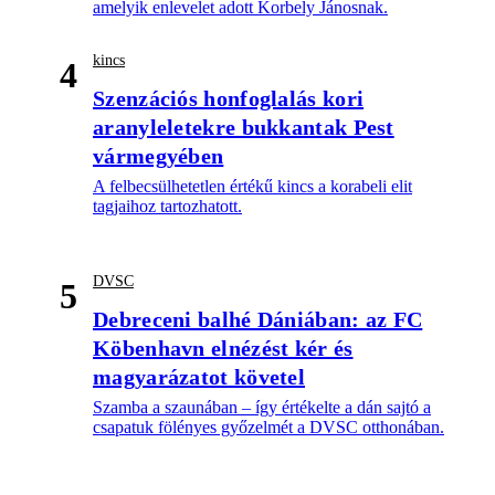
amelyik enlevelet adott Korbely Jánosnak.
kincs
4
Szenzációs honfoglalás kori
aranyleletekre bukkantak Pest
vármegyében
A felbecsülhetetlen értékű kincs a korabeli elit
tagjaihoz tartozhatott.
DVSC
5
Debreceni balhé Dániában: az FC
Köbenhavn elnézést kér és
magyarázatot követel
Szamba a szaunában – így értékelte a dán sajtó a
csapatuk fölényes győzelmét a DVSC otthonában.