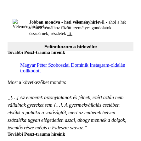
Jobban mondva - heti véleményhírlevél -
ahol a hét
kiemelt témáihoz fűzött személyes gondolatok
összeérnek, részletek
itt.
Feliratkozom a hírlevélre
További Poszt-trauma híreink
Magyar Péter Szoboszlai Dominik Instagram-oldalán
trollkodott
Most a következőket mondta:
„[…] Az emberek bizonytalanok és félnek, ezért aztán nem
vállalnak gyereket sem […]. A gyermekvállalás esetében
elválik a politika a valóságtól, mert az emberek hetven
százaléka ugyan elégedetlen azzal, ahogy mennek a dolgok,
jelentős része mégis a Fideszre szavaz.”
További Poszt-trauma híreink