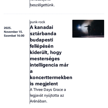
beszélgettünk.
punk-rock
A kanadai
2025.
November 15.
sztárbanda
Szombat 16:00
budapesti
fellépésén
kiderült, hogy
mesterséges
intelligencia már
a
koncerttermekben
is megjelent
A Three Days Grace a
legjavát nyújtotta az
Arénában.