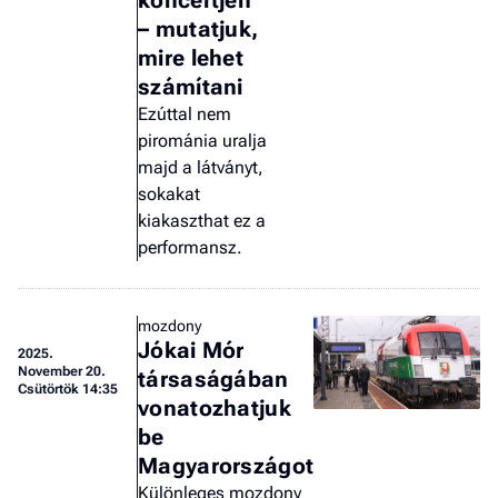
– mutatjuk,
mire lehet
számítani
Ezúttal nem
pirománia uralja
majd a látványt,
sokakat
kiakaszthat ez a
performansz.
mozdony
Jókai Mór
2025.
November 20.
társaságában
Csütörtök 14:35
vonatozhatjuk
be
Magyarországot
Különleges mozdony