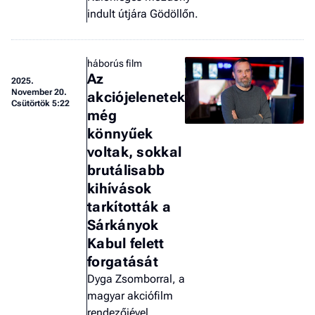
indult útjára Gödöllőn.
háborús film
Az
2025.
November 20.
akciójelenetek
Csütörtök 5:22
még
könnyűek
voltak, sokkal
brutálisabb
kihívások
tarkították a
Sárkányok
Kabul felett
forgatását
Dyga Zsomborral, a
magyar akciófilm
rendezőjével