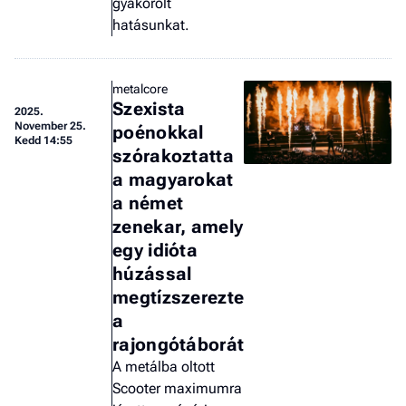
gyakorolt
hatásunkat.
metalcore
Szexista
2025.
November 25.
poénokkal
Kedd 14:55
szórakoztatta
a magyarokat
a német
zenekar, amely
egy idióta
húzással
megtízszerezte
a
rajongótáborát
A metálba oltott
Scooter maximumra