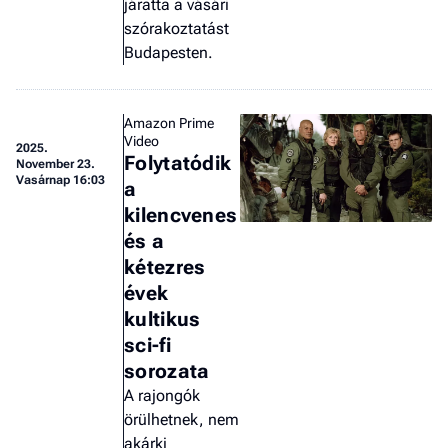
járatta a vásári
szórakoztatást
Budapesten.
Amazon Prime
Video
2025.
Folytatódik
November 23.
Vasárnap 16:03
a
kilencvenes
és a
kétezres
évek
kultikus
sci-fi
sorozata
A rajongók
örülhetnek, nem
akárki