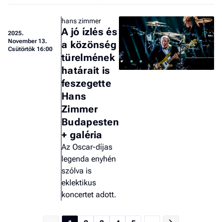
hans zimmer
A jó ízlés és
2025.
November 13.
a közönség
Csütörtök 16:00
türelmének
határait is
feszegette
Hans
Zimmer
Budapesten
+ galéria
Az Oscar-díjas
legenda enyhén
szólva is
eklektikus
koncertet adott.