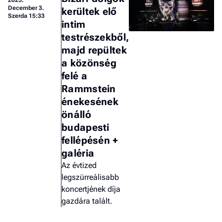
December 3.
a hí
kerültek elő
Szerda 15:33
intim
El
testrészekből,
az
majd repültek
új
a közönség
felé a
Rammstein
énekesének
önálló
budapesti
fellépésén +
galéria
Az évtized
legszürreálisabb
koncertjének díja
gazdára talált.