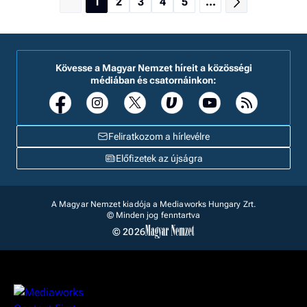
1
2
3
4
5
...
Kövesse a Magyar Nemzet híreit a közösségi
médiában és csatornáinkon:
Feliratkozom a hírlevélre
Előfizetek az újságra
A Magyar Nemzet kiadója a Mediaworks Hungary Zrt.
© Minden jog fenntartva
© 2026