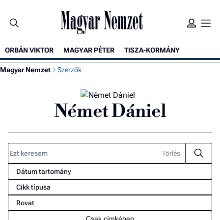
ORBÁN VIKTOR
MAGYAR PÉTER
TISZA-KORMÁNY
Ke
Magyar Nemzet
Szerzők
Német Dániel
Dátum tartomány
Cikk típusa
Rovat
Csak címkében