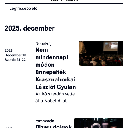
Legfrissebb elöl
2025. december
Nobel-díj
Nem
2025.
I
December 10.
mindennapi
E
Szerda 21:22
módon
ünnepelték
Krasznahorkai
G
Lászlót Gyulán
P
Az író szerdán vette
át a Nobel-díjat.
Jobba
- heti
vélem
rammstein
Bizarr dolgok
Fel
2025.