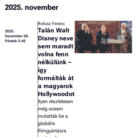
2025. november
Rofusz Ferenc
Talán Walt
2025.
November 28.
Disney neve
Péntek 5:45
sem maradt
volna fenn
nélkülünk –
így
formálták át
a magyarok
Hollywoodot
Ilyen részletesen
még sosem
mutatták be a
globális
filmgyártásra