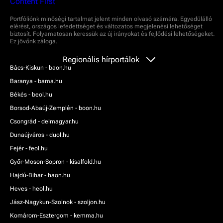
Portfóliónk minőségi tartalmat jelent minden olvasó számára. Egyedülálló
elérést, országos lefedettséget és változatos megjelenési lehetőséget
biztosít. Folyamatosan keressük az új irányokat és fejlődési lehetőségeket.
Ez jövőnk záloga.
Regionális hírportálok
Bács-Kiskun - baon.hu
Baranya - bama.hu
Békés - beol.hu
Borsod-Abaúj-Zemplén - boon.hu
Csongrád - delmagyar.hu
Dunaújváros - duol.hu
Fejér - feol.hu
Győr-Moson-Sopron - kisalfold.hu
Hajdú-Bihar - haon.hu
Heves - heol.hu
Jász-Nagykun-Szolnok - szoljon.hu
Komárom-Esztergom - kemma.hu