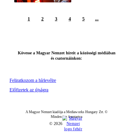
1
2
3
4
5
...
Kövesse a Magyar Nemzet híreit a közösségi médiában
és csatornáinkon:
Feliratkozom a hírlevélre
Előfizetek az újságra
A Magyar Nemzet kiadója a Mediaworks Hungary Zrt. ©
Minden jog fenntartva
© 2026