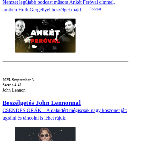
Nemzet legújabb podcast műsora Ankét Feróval címmel,
amiben Huth Gergellyel beszélget majd.
2025.
Szeptember 3.
Szerda 4:42
John Lennon
Beszélgetés John Lennonnal
CSENDES ÓRÁK – A dalaidért mégiscsak nagy köszönet jár:
ugrálni és táncolni is lehet rájuk.