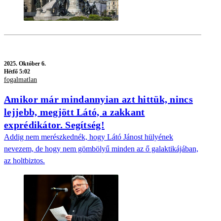
2025.
Október 6.
Hétfő 5:02
fogalmatlan
Amikor már mindannyian azt hittük, nincs
lejjebb, megjött Látó, a zakkant
exprédikátor. Segítség!
Addig nem merészkednék, hogy Látó Jánost hülyének
nevezem, de hogy nem gömbölyű minden az ő galaktikájában,
az holtbiztos.