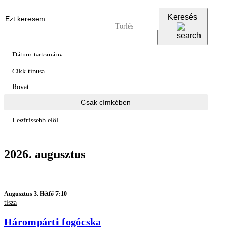
Keresés
Dátum tartomány
Cikk típusa
Rovat
Csak címkében
Legfrissebb elöl
2026. augusztus
Augusztus 3. Hétfő 7:10
tisza
Hárompárti fogócska