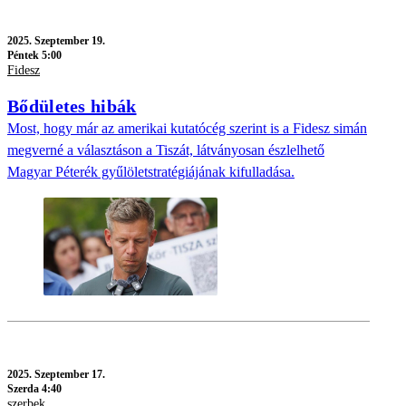
2025.
Szeptember 19.
Péntek 5:00
Fidesz
Bődületes hibák
Most, hogy már az amerikai kutatócég szerint is a Fidesz simán
megverné a választáson a Tiszát, látványosan észlelhető
Magyar Péterék gyűlöletstratégiájának kifulladása.
2025.
Szeptember 17.
Szerda 4:40
szerbek