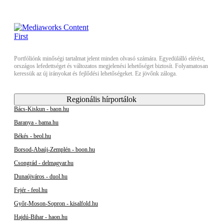
Portfóliónk minőségi tartalmat jelent minden olvasó számára. Egyedülálló elérést,
országos lefedettséget és változatos megjelenési lehetőséget biztosít. Folyamatosan
keressük az új irányokat és fejlődési lehetőségeket. Ez jövőnk záloga.
Regionális hírportálok
Bács-Kiskun - baon.hu
Baranya - bama.hu
Békés - beol.hu
Borsod-Abaúj-Zemplén - boon.hu
Csongrád - delmagyar.hu
Dunaújváros - duol.hu
Fejér - feol.hu
Győr-Moson-Sopron - kisalfold.hu
Hajdú-Bihar - haon.hu