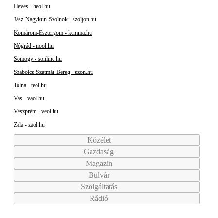
Heves - heol.hu
Jász-Nagykun-Szolnok - szoljon.hu
Komárom-Esztergom - kemma.hu
Nógrád - nool.hu
Somogy - sonline.hu
Szabolcs-Szatmár-Bereg - szon.hu
Tolna - teol.hu
Vas - vaol.hu
Veszprém - veol.hu
Zala - zaol.hu
Közélet
Gazdaság
Magazin
Bulvár
Szolgáltatás
Rádió