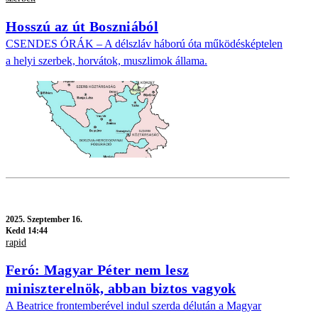
Hosszú az út Boszniából
CSENDES ÓRÁK – A délszláv háború óta működésképtelen
a helyi szerbek, horvátok, muszlimok állama.
2025.
Szeptember 16.
Kedd 14:44
rapid
Feró: Magyar Péter nem lesz
miniszterelnök, abban biztos vagyok
A Beatrice frontemberével indul szerda délután a Magyar