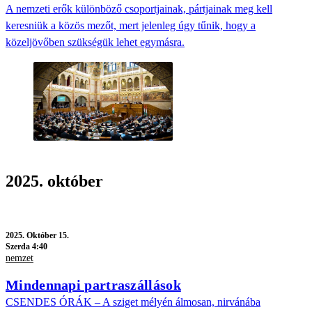
A nemzeti erők különböző csoportjainak, pártjainak meg kell
keresniük a közös mezőt, mert jelenleg úgy tűnik, hogy a
közeljövőben szükségük lehet egymásra.
2025. október
2025.
Október 15.
Szerda 4:40
nemzet
Mindennapi partraszállások
CSENDES ÓRÁK – A sziget mélyén álmosan, nirvánába