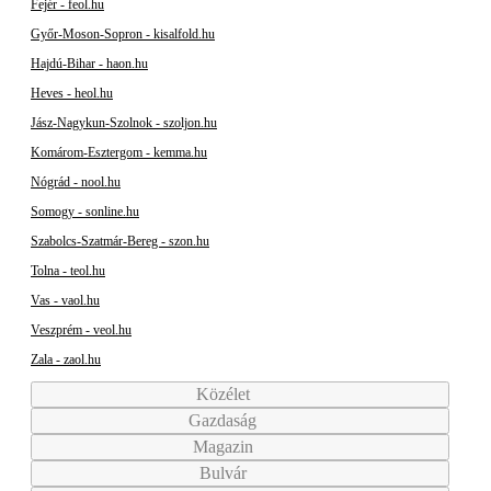
Fejér - feol.hu
Győr-Moson-Sopron - kisalfold.hu
Hajdú-Bihar - haon.hu
Heves - heol.hu
Jász-Nagykun-Szolnok - szoljon.hu
Komárom-Esztergom - kemma.hu
Nógrád - nool.hu
Somogy - sonline.hu
Szabolcs-Szatmár-Bereg - szon.hu
Tolna - teol.hu
Vas - vaol.hu
Veszprém - veol.hu
Zala - zaol.hu
Közélet
Gazdaság
Magazin
Bulvár