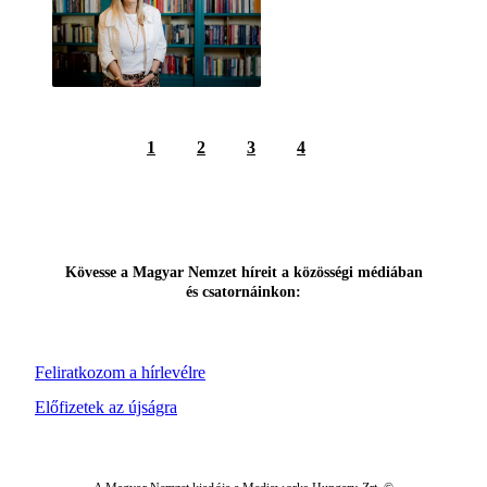
1
2
3
4
Kövesse a Magyar Nemzet híreit a közösségi médiában
és csatornáinkon:
Feliratkozom a hírlevélre
Előfizetek az újságra