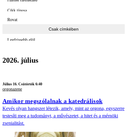
Dátum tartomány
Cikk típusa
Rovat
Csak címkében
Legfrissebb elöl
2026. július
Július 16. Csütörtök 6:40
orgonazene
Amikor megszólalnak a katedrálisok
Kevés olyan hangszer létezik, amely, mint az orgona, egyszerre
testesíti meg a tudományt, a művészetet, a hitet és a mérnöki
zsenialitást.