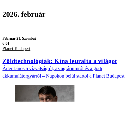
2026. február
Február 21. Szombat
6:01
Planet Budapest
Zöldtechnológiák: Kína leuralta a világot
Áder János a vízválságról, az agráriumról és a gödi
akkumulátorgyárról – Napokon belül startol a Planet Budapest.