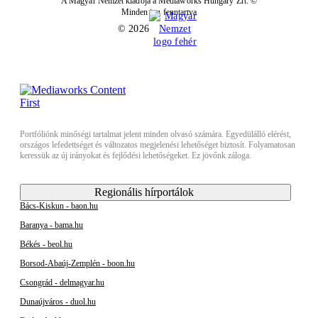
A Magyar Nemzet kiadója a Mediaworks Hungary Zrt. ©
Minden jog fenntartva
© 2026
Portfóliónk minőségi tartalmat jelent minden olvasó számára. Egyedülálló elérést,
országos lefedettséget és változatos megjelenési lehetőséget biztosít. Folyamatosan
keressük az új irányokat és fejlődési lehetőségeket. Ez jövőnk záloga.
Regionális hírportálok
Bács-Kiskun - baon.hu
Baranya - bama.hu
Békés - beol.hu
Borsod-Abaúj-Zemplén - boon.hu
Csongrád - delmagyar.hu
Dunaújváros - duol.hu