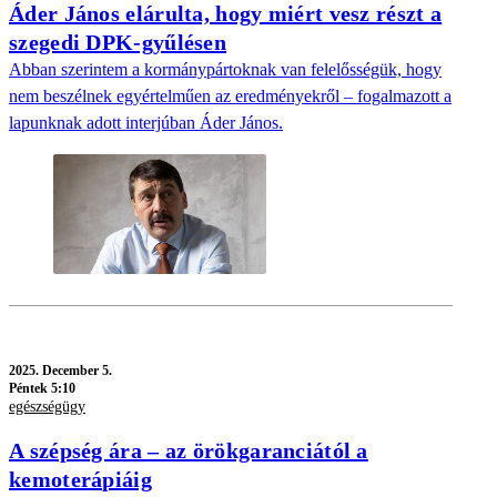
Áder János elárulta, hogy miért vesz részt a
szegedi DPK-gyűlésen
Abban szerintem a kormánypártoknak van felelősségük, hogy
nem beszélnek egyértelműen az eredményekről – fogalmazott a
lapunknak adott interjúban Áder János.
2025.
December 5.
Péntek 5:10
egészségügy
A szépség ára – az örökgaranciától a
kemoterápiáig