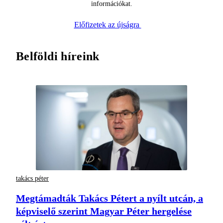
információkat.
Előfizetek az újságra
Belföldi híreink
takács péter
Megtámadták Takács Pétert a nyílt utcán, a
képviselő szerint Magyar Péter hergelése