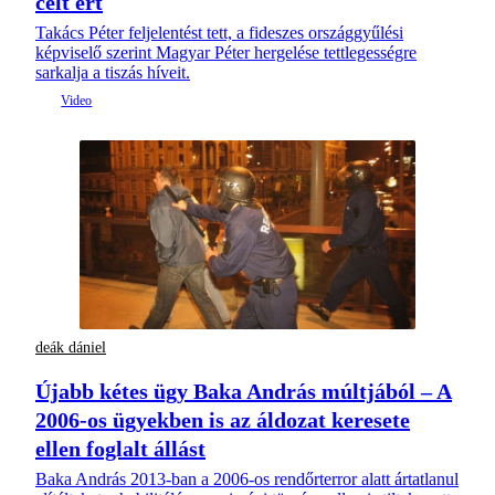
célt ért
Takács Péter feljelentést tett, a fideszes országgyűlési
képviselő szerint Magyar Péter hergelése tettlegességre
sarkalja a tiszás híveit.
deák dániel
Újabb kétes ügy Baka András múltjából – A
2006-os ügyekben is az áldozat keresete
ellen foglalt állást
Baka András 2013-ban a 2006-os rendőrterror alatt ártatlanul