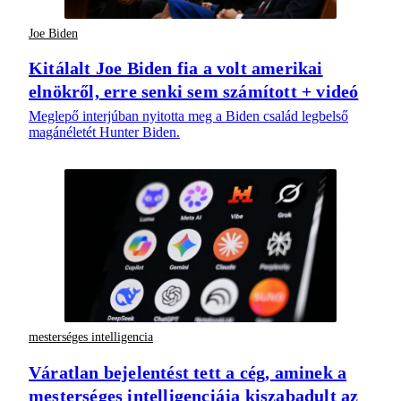
Joe Biden
Kitálalt Joe Biden fia a volt amerikai
elnökről, erre senki sem számított + videó
Meglepő interjúban nyitotta meg a Biden család legbelső
magánéletét Hunter Biden.
mesterséges intelligencia
Váratlan bejelentést tett a cég, aminek a
mesterséges intelligenciája kiszabadult az