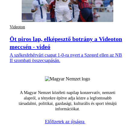
Videoton
Öt piros lap, elképesztő botrány a Videoton
meccsén - videó
A székesfehérvári csapat 1-0-ra nyert a Szeged ellen az NB
II szombati összecsapásán.
A Magyar Nemzet közéleti napilap konzervatív, nemzeti
alapról, a tényekre építve adja közre a legfontosabb
társadalmi, politikai, gazdasági, kulturális és sport témájú
információkat.
Előfizetek az újságra