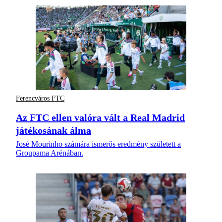
Ferencváros FTC
Az FTC ellen valóra vált a Real Madrid
játékosának álma
José Mourinho számára ismerős eredmény született a
Groupama Arénában.