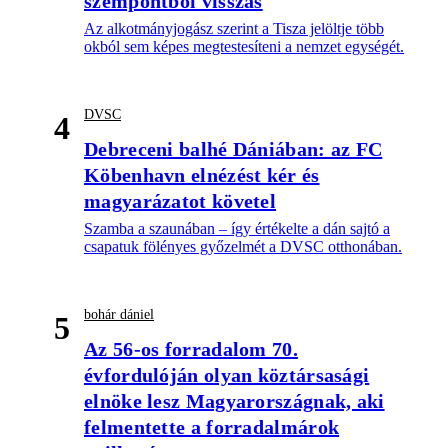
szempontból visszás
Az alkotmányjogász szerint a Tisza jelöltje több
okból sem képes megtestesíteni a nemzet egységét.
DVSC
4
Debreceni balhé Dániában: az FC
Köbenhavn elnézést kér és
magyarázatot követel
Szamba a szaunában – így értékelte a dán sajtó a
csapatuk fölényes győzelmét a DVSC otthonában.
bohár dániel
5
Az 56-os forradalom 70.
évfordulóján olyan köztársasági
elnöke lesz Magyarországnak, aki
felmentette a forradalmárok