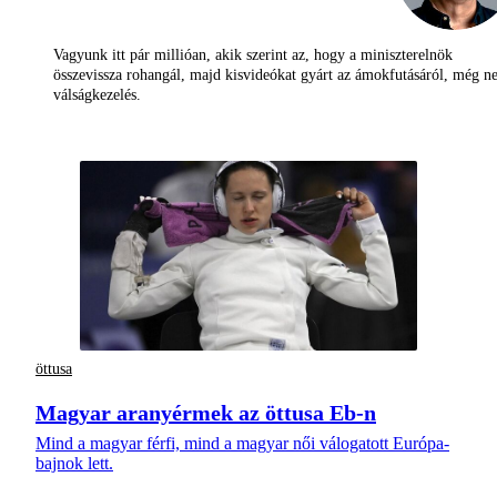
Vagyunk itt pár millióan, akik szerint az, hogy a miniszterelnök
összevissza rohangál, majd kisvideókat gyárt az ámokfutásáról, még 
válságkezelés.
öttusa
Magyar aranyérmek az öttusa Eb-n
Mind a magyar férfi, mind a magyar női válogatott Európa-
bajnok lett.