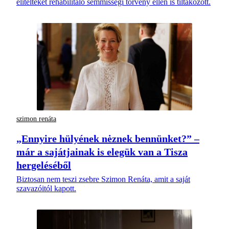
elítélteket rehabilitáló semmisségi törvény ellen is tiltakozott.
szimon renáta
„Ennyire hülyének nėznek bennünket?” –
már a sajátjainak is elegük van a Tisza
hergeléséből
Biztosan nem teszi zsebre Szimon Renáta, amit a saját
szavazóitól kapott.