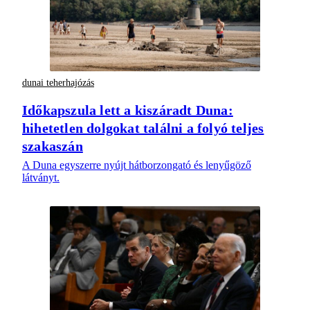
dunai teherhajózás
Időkapszula lett a kiszáradt Duna:
hihetetlen dolgokat találni a folyó teljes
szakaszán
A Duna egyszerre nyújt hátborzongató és lenyűgöző
látványt.