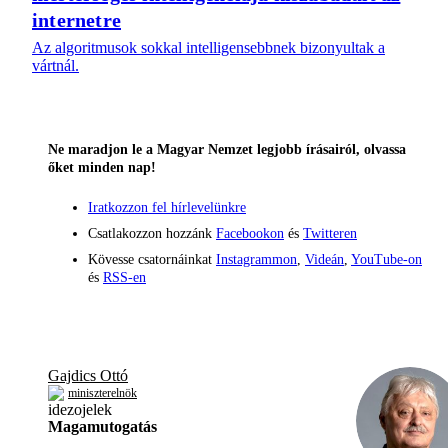
internetre
Az algoritmusok sokkal intelligensebbnek bizonyultak a
vártnál.
Ne maradjon le a Magyar Nemzet legjobb írásairól, olvassa
őket minden nap!
Iratkozzon fel hírlevelünkre
Csatlakozzon hozzánk
Facebookon
és
Twitteren
Kövesse csatornáinkat
Instagrammon
,
Videán
,
YouTube-on
és
RSS-en
Gajdics Ottó
miniszterelnök
Magamutogatás