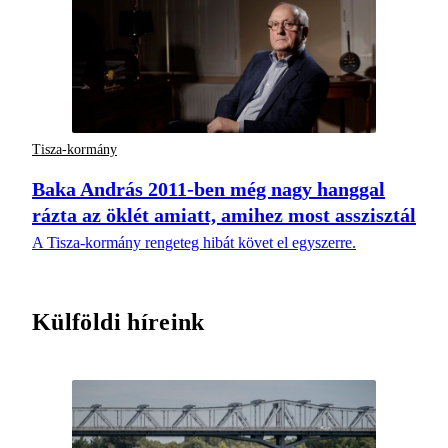
Tisza-kormány
Baka András 2011-ben még nagy hanggal
rázta az öklét amiatt, amihez most asszisztál
A Tisza-kormány rengeteg hibát követ el egyszerre.
Külföldi híreink