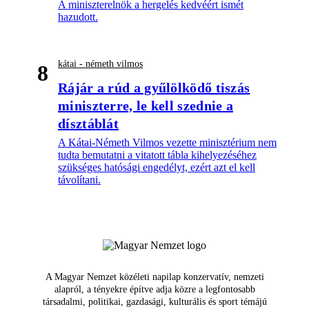
A miniszterelnök a hergelés kedvéért ismét
hazudott.
kátai - németh vilmos
8
Rájár a rúd a gyűlölködő tiszás
miniszterre, le kell szednie a
dísztáblát
A Kátai-Németh Vilmos vezette minisztérium nem
tudta bemutatni a vitatott tábla kihelyezéséhez
szükséges hatósági engedélyt, ezért azt el kell
távolítani.
A Magyar Nemzet közéleti napilap konzervatív, nemzeti
alapról, a tényekre építve adja közre a legfontosabb
társadalmi, politikai, gazdasági, kulturális és sport témájú