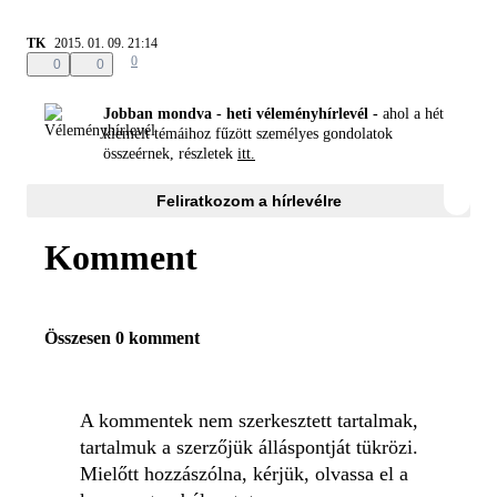
TK
2015. 01. 09. 21:14
0
0
0
Jobban mondva - heti véleményhírlevél -
ahol a hét
kiemelt témáihoz fűzött személyes gondolatok
összeérnek, részletek
itt.
Feliratkozom a hírlevélre
Komment
Összesen 0 komment
A kommentek nem szerkesztett tartalmak,
tartalmuk a szerzőjük álláspontját tükrözi.
Mielőtt hozzászólna, kérjük, olvassa el a