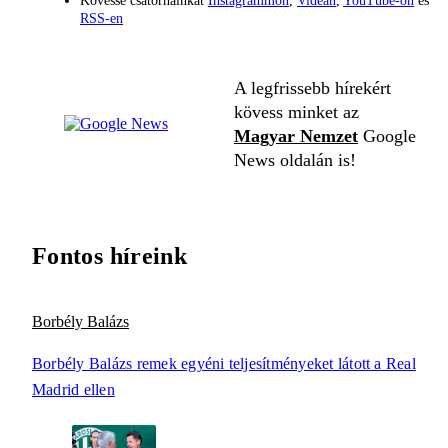
Kövesse csatornáinkat
Instagrammon
,
Videán
,
YouTube-on
és
RSS-en
A legfrissebb hírekért
kövess minket az
Magyar Nemzet
Google
News oldalán is!
Fontos híreink
Borbély Balázs
Borbély Balázs remek egyéni teljesítményeket látott a Real
Madrid ellen