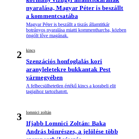
nyaralása, Magyar Péter is beszállt
a kommentcsatába
Magyar Péter is beszállt a tiszás államtitkár
botrányos nyaralása miatti kommentharcba, közben
öngólt lőve magának.
kincs
2
Szenzációs honfoglalás kori
aranyleletekre bukkantak Pest
vármegyében
A felbecsülhetetlen értékű kincs a korabeli elit
tagjaihoz tartozhatott.
lomnici zoltán
3
Ifjabb Lomnici Zoltán: Baka
András bűnrészes, a jelölése több