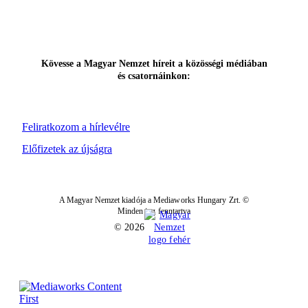
Kövesse a Magyar Nemzet híreit a közösségi médiában
és csatornáinkon:
Feliratkozom a hírlevélre
Előfizetek az újságra
A Magyar Nemzet kiadója a Mediaworks Hungary Zrt. ©
Minden jog fenntartva
© 2026