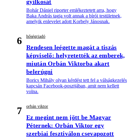
gyilkosát
Bohár Dániel riporter emlékeztetett arra, hogy
Baka András tagja volt annak a bírói testületnek,
amelyik enlevelet adott Korbely Jánosnak.
hőségriadó
6
Rendesen leégette magát a tiszás
képviselő: helyretették az emberek,
miután Orbán Viktorba akart
belerúgni
Borics Mihály olyan kérdést tett fel a válságkezelés
kapcsán Facebook-posztjában, amit nem kellett
volna.
orbán viktor
7
Ez megint nem jött be Magyar
Péternek: Orbán Viktor egy
szerbiai fesztiválon csevapozott