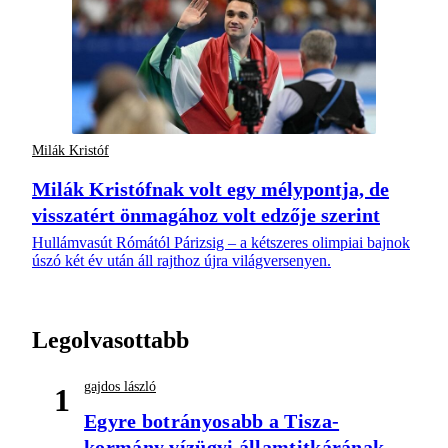
Milák Kristóf
Milák Kristófnak volt egy mélypontja, de
visszatért önmagához volt edzője szerint
Hullámvasút Rómától Párizsig – a kétszeres olimpiai bajnok
úszó két év után áll rajthoz újra világversenyen.
Legolvasottabb
gajdos lászló
1
Egyre botrányosabb a Tisza-
kormány vízügyi államtitkárának