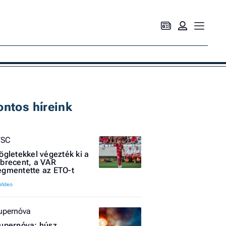
Ke
ontos híreink
VSC
ögletekkel végezték ki a
brecent, a VAR
gmentette az ETO-t
upernóva
upernóva: húsz