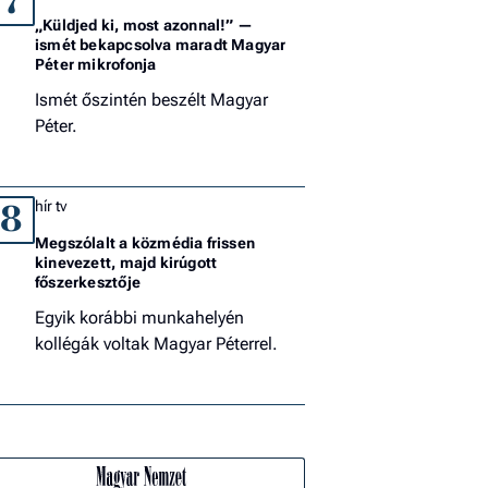
7
„Küldjed ki, most azonnal!” —
ismét bekapcsolva maradt Magyar
Péter mikrofonja
Ismét őszintén beszélt Magyar
Péter.
hír tv
8
Megszólalt a közmédia frissen
kinevezett, majd kirúgott
főszerkesztője
Egyik korábbi munkahelyén
kollégák voltak Magyar Péterrel.