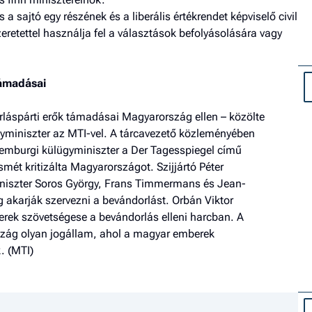
 sajtó egy részének és a liberális értékrendet képviselő civil
eretettel használja fel a választások befolyásolására vagy
támadásai
rláspárti erők támadásai Magyarország ellen – közölte
yminiszter az MTI-vel. A tárcavezető közleményében
xemburgi külügyminiszter a Der Tagesspiegel című
ét kritizálta Magyarországot. Szijjártó Péter
iniszter Soros György, Frans Timmermans és Jean-
akarják szervezni a bevándorlást. Orbán Viktor
rek szövetségese a bevándorlás elleni harcban. A
zág olyan jogállam, ahol a magyar emberek
. (MTI)