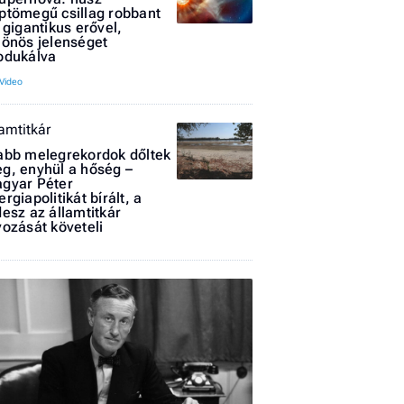
ptömegű csillag robbant
l gigantikus erővel,
lönös jelenséget
odukálva
lamtitkár
I
abb melegrekordok dőltek
E
g, enyhül a hőség –
gyar Péter
ergiapolitikát bírált, a
desz az államtitkár
vozását követeli
G
P
Jobba
- heti
vélem
Fel
a hí