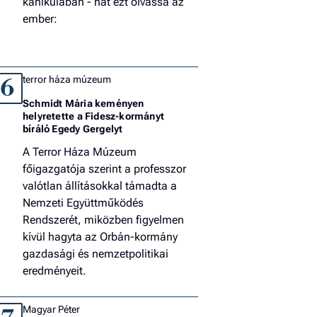
kánikulában - hát ezt olvassa az
ember:
terror háza múzeum
6
Schmidt Mária keményen
helyretette a Fidesz-kormányt
bíráló Egedy Gergelyt
A Terror Háza Múzeum
főigazgatója szerint a professzor
valótlan állításokkal támadta a
Nemzeti Együttműködés
Rendszerét, miközben figyelmen
kívül hagyta az Orbán-kormány
gazdasági és nemzetpolitikai
eredményeit.
Magyar Péter