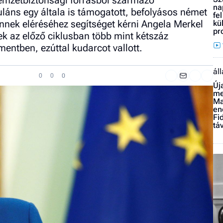
Nemzetbiztonsági forrásból származó
na
uláns egy általa is támogatott, befolyásos német
fe
ennek eléréséhez segítséget kérni Angela Merkel
kü
pr
ek az előző ciklusban több mint kétszáz
entben, ezúttal kudarcot vallott.
ál
0
0
0
Új
me
Ma
en
Fi
tá