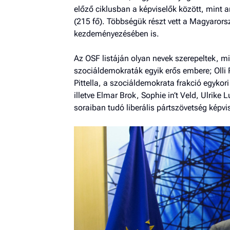
előző ciklusban a képviselők között, mint 
(215 fő). Többségük részt vett a Magyarorszá
kezdeményezésében is.
Az OSF listáján olyan nevek szerepeltek, mi
szociál­demokraták egyik erős embere; Olli 
Pittella, a szociáldemokrata frakció egykor
illetve Elmar Brok, Sophie in’t Veld, Ulri
soraiban tudó liberális pártszövetség képvis