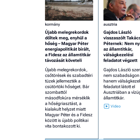
kormány
ausztria
Újabb melegrekordok
Gajdos László
dőltek meg, enyhül a
visszaszólt Takác
hőség – Magyar Péter
Péternek: Nem ny
energiapolitikát bírált,
az államtitkár,
a Fidesz az államtitkár
válságkezelési
távozását követeli
feladatot végzett
Újabb melegrekordok,
Gajdos László szer
csőtörések és szabadtéri
nem szabadságon v
tüzek jellemezték a
hanem válságkezel
csütörtöki hőséget. Bár
feladatot látott el
szombattól
Ausztriában a vízü
másodfokúra mérséklik
államtitkár.
a hőségriasztást, a
kialakult helyzet miatt
Magyar Péter és a Fidesz
között is újabb politikai
vita bontakozott ki.