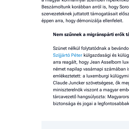
Beszámoltunk korábban arról is, hogy Soros a
szervezeteknek juttatott támogatásait elősz
éppen arra, hogy démonizálja ellenfeleit.
Nem szűnnek a migránspárti erők 
Szünet nélkül folytatódnak a bevándo
Szijjártó Péter
külgazdasági és külüg
arra reagált, hogy Jean Asselborn lu
német napilap vasárnapi számában ism
emlékeztetett: a luxemburgi külügym
Claude Juncker szövetségese, ők meg 
miniszterelnök viszont a magyar embe
tárcavezető hangsúlyozta: Magyarors
biztonsága és jogai a legfontosabbak