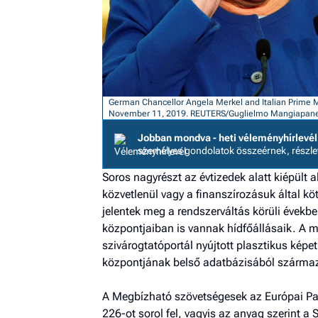
German Chancellor Angela Merkel and Italian Prime Mi
November 11, 2019. REUTERS/Guglielmo Mangiapa
Jobban mondva - heti véleményhírlevél
személyes gondolatok összeérnek, részl
Soros nagyrészt az évtizedek alatt kiépült 
közvetlenül vagy a finanszírozásuk által köt
jelentek meg a rendszerváltás körüli évekbe
központjaiban is vannak hídfőállá­saik. A
szivárogtatóportál nyújtott plasztikus képe
központjának belső adatbázisából szárm
A Megbízható szövetségesek az Európai P
226-ot sorol fel, vagyis az anyag szerint 