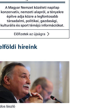
A Magyar Nemzet közéleti napilap
konzervatív, nemzeti alapról, a tényekre
építve adja közre a legfontosabb
társadalmi, politikai, gazdasági,
kulturális és sport témájú információkat.
Előfizetek az újságra
elföldi híreink
dos lászló