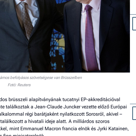
ámos befolyásos szövetségese van Brüsszelben
Fotó: Reuters
árdos brüsszeli alapítványának tucatnyi EP-akkreditációval
ente találkoztak a Jean-Claude Juncker vezette előző Európai
alkalommal régi barátjaként nyilatkozott Sorosról, akivel –
lálkozott a hivatali ideje alatt. A milliárdos szoros
kkel, mint Emmanuel Macron francia elnök és Jyrki Katainen,
 finn miniszterelnök.