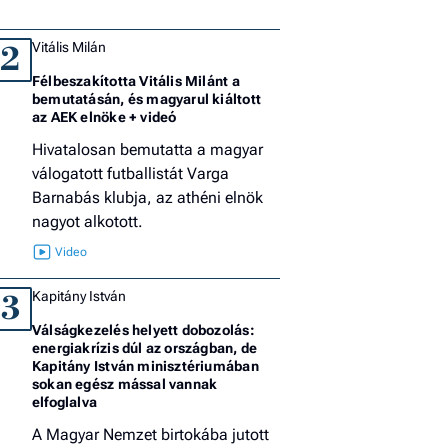
Vitális Milán
2
Félbeszakította Vitális Milánt a
bemutatásán, és magyarul kiáltott
az AEK elnöke + videó
Hivatalosan bemutatta a magyar
válogatott futballistát Varga
Barnabás klubja, az athéni elnök
nagyot alkotott.
Kapitány István
3
Válságkezelés helyett dobozolás:
energiakrízis dúl az országban, de
Kapitány István minisztériumában
sokan egész mással vannak
elfoglalva
A Magyar Nemzet birtokába jutott