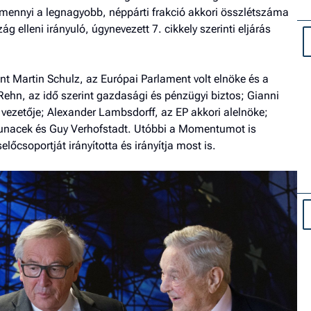
amennyi a legnagyobb, néppárti frakció akkori összlétszáma
g elleni irányuló, úgynevezett 7. cikkely szerinti eljárás
nt Martin Schulz, az Európai Parlament volt elnöke és a
Rehn, az idő szerint gazdasági és pénzügyi biztos; Gianni
i vezetője; Alexander Lambsdorff, az EP akkori alelnöke;
ke Lunacek és Guy Verhofstadt. Utóbbi a Momentumot is
előcsoportját irányította és irányítja most is.