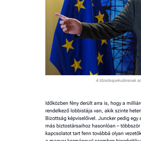
A tőzsdespekulánsnak sz
Időközben fény derült arra is, hogy a milli
rendelkező lobbistája van, akik szinte het
Bizottság képviselőivel. Juncker pedig egy 
más biztostársaihoz hasonlóan – többször ta
kapcsolatot tart fenn továbbá olyan vezető
a magyar kormánnyal szemben hiperkritikus