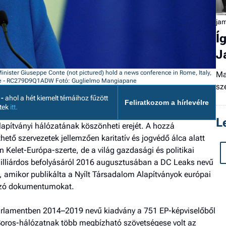
ja
Í
J
nister Giuseppe Conte (not pictured) hold a news conference in Rome, Italy,
Ma
ne - RC279D9Q1ADW
Fotó: Guglielmo Mangiapane
sz
 -
ahol a hét kiemelt témáihoz fűzött
Feliratkozom a hírlevélre
etek
itt.
L
alapítványi hálózatának köszönheti erejét. A hozzá
hető szervezetek jellemzően karitatív és jogvédő álca alatt
n Kelet-Európa-szerte, de a világ gazdasági és politikai
 milliárdos befolyásáról 2016 augusztusában a DC Leaks nevű
t, amikor publikálta a Nyílt Társadalom Alapítványok európai
azó dokumentumokat.
arlamentben 2014–2019 nevű kiadvány a 751 EP-képviselőből
a Soros-hálózatnak több megbízható szövetségese volt az