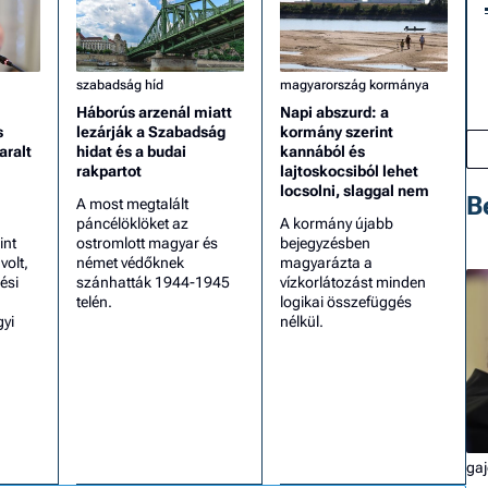
szabadság híd
magyarország kormánya
Háborús arzenál miatt
Napi abszurd: a
s
lezárják a Szabadság
kormány szerint
aralt
hidat és a budai
kannából és
rakpartot
lajtoskocsiból lehet
locsolni, slaggal nem
B
A most megtalált
páncélöklöket az
A kormány újabb
int
ostromlott magyar és
bejegyzésben
olt,
német védőknek
magyarázta a
ési
szánhatták 1944-1945
vízkorlátozást minden
telén.
logikai összefüggés
gyi
nélkül.
gaj