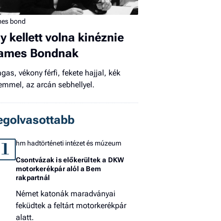
El
mes bond
az
új
gy kellett volna kinéznie
ames Bondnak
gas, vékony férfi, fekete hajjal, kék
emmel, az arcán sebhellyel.
egolvasottabb
hm hadtörténeti intézet és múzeum
1
Csontvázak is előkerültek a DKW
motorkerékpár alól a Bem
rakpartnál
Német katonák maradványai
feküdtek a feltárt motorkerékpár
alatt.