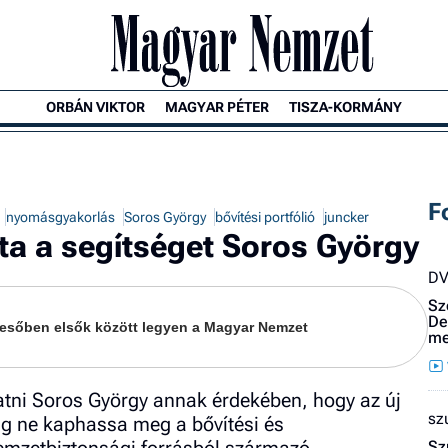
ORBÁN VIKTOR
MAGYAR PÉTER
TISZA-KORMÁNY
F
nyomásgyakorlás
Soros György
bővítési portfólió
juncker
ta a segítséget Soros György
D
Sz
De
keresőben elsők között legyen a Magyar Nemzet
me
tni Soros György annak érdekében, hogy az új
sz
g ne kaphassa meg a bővítési és
Sz