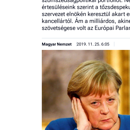
szomszédságpolitikai portfóliót. 
értesüléseink szerint a tőzsdespek
szervezet elnökén keresztül akart 
kancellártól. Ám a milliárdos, akin
szövetségese volt az Európai Parlam
Magyar Nemzet
2019. 11. 25. 6:05