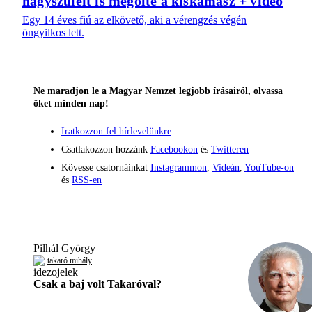
nagyszüleit is megölte a kiskamasz + videó
Egy 14 éves fiú az elkövető, aki a vérengzés végén
öngyilkos lett.
Ne maradjon le a Magyar Nemzet legjobb írásairól, olvassa
őket minden nap!
Iratkozzon fel hírlevelünkre
Csatlakozzon hozzánk
Facebookon
és
Twitteren
Kövesse csatornáinkat
Instagrammon
,
Videán
,
YouTube-on
és
RSS-en
Pilhál György
takaró mihály
Csak a baj volt Takaróval?