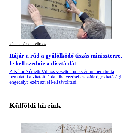
kátai - németh vilmos
Rájár a rúd a gyűlölködő tiszás miniszterre,
le kell szednie a dísztáblát
A Kátai-Németh Vilmos vezette minisztérium nem tudta
bemutatni a vitatott tábla kihelyezéséhez szükséges hatósági
engedélyt, ezért azt el kell távolítani.
Külföldi híreink