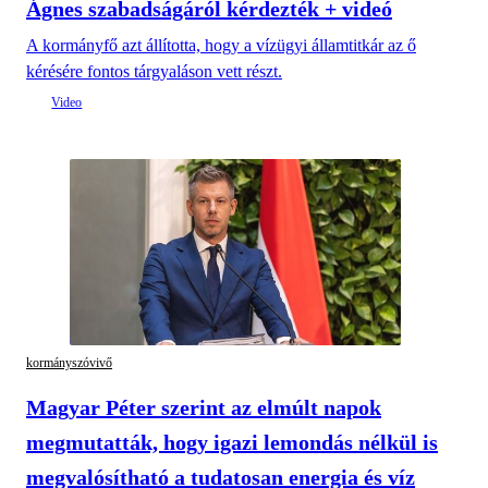
Ágnes szabadságáról kérdezték + videó
A kormányfő azt állította, hogy a vízügyi államtitkár az ő
kérésére fontos tárgyaláson vett részt.
kormányszóvivő
Magyar Péter szerint az elmúlt napok
megmutatták, hogy igazi lemondás nélkül is
megvalósítható a tudatosan energia és víz