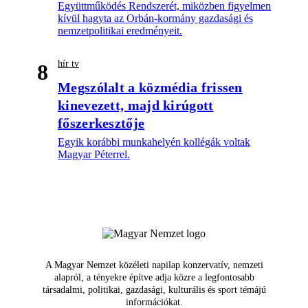
Együttműködés Rendszerét, miközben figyelmen
kívül hagyta az Orbán-kormány gazdasági és
nemzetpolitikai eredményeit.
hír tv
8
Megszólalt a közmédia frissen
kinevezett, majd kirúgott
főszerkesztője
Egyik korábbi munkahelyén kollégák voltak
Magyar Péterrel.
A Magyar Nemzet közéleti napilap konzervatív, nemzeti
alapról, a tényekre építve adja közre a legfontosabb
társadalmi, politikai, gazdasági, kulturális és sport témájú
információkat.