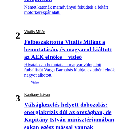
Német katonák maradványai feküdtek a feltárt
motorkerékpár alatt.
Vitális Milán
2
Félbeszakította Vitális Milánt a
bemutatásán, és magyarul kiáltott
az AEK elnöke + videó
Hivatalosan bemutatta a magyar válogatott
futballistát Varga Barnabás klubja, az athéni elnök
nagyot alkotott.
Kapitány István
3
Válságkezelés helyett dobozolás:
energiakrízis dúl az országban, de
Kapitány István minisztériumában
sokan egész mással vannak