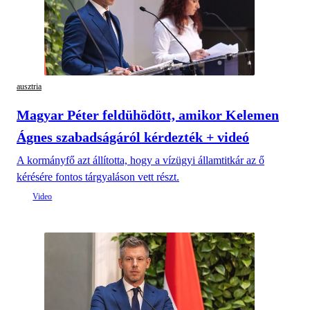
ausztria
Magyar Péter feldühödött, amikor Kelemen
Ágnes szabadságáról kérdezték + videó
A kormányfő azt állította, hogy a vízügyi államtitkár az ő
kérésére fontos tárgyaláson vett részt.