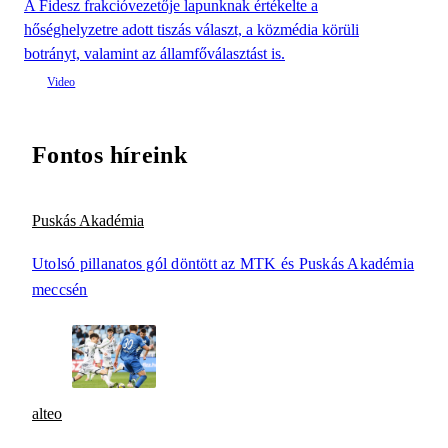
A Fidesz frakcióvezetője lapunknak értékelte a
hőséghelyzetre adott tiszás választ, a közmédia körüli
botrányt, valamint az államfőválasztást is.
Fontos híreink
Puskás Akadémia
Utolsó pillanatos gól döntött az MTK és Puskás Akadémia
meccsén
alteo