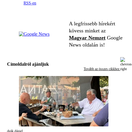
RSS-en
A legfrissebb hírekért
kövess minket az
Magyar Nemzet
Google
News oldalán is!
Címoldalról ajánljuk
Tovább az összes cikkhez
deák dániel