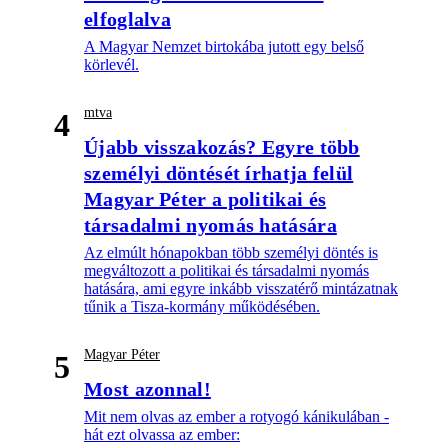
elfoglalva
A Magyar Nemzet birtokába jutott egy belső
körlevél.
mtva
4
Újabb visszakozás? Egyre több
személyi döntését írhatja felül
Magyar Péter a politikai és
társadalmi nyomás hatására
Az elmúlt hónapokban több személyi döntés is
megváltozott a politikai és társadalmi nyomás
hatására, ami egyre inkább visszatérő mintázatnak
tűnik a Tisza-kormány működésében.
Magyar Péter
5
Most azonnal!
Mit nem olvas az ember a rotyogó kánikulában -
hát ezt olvassa az ember: