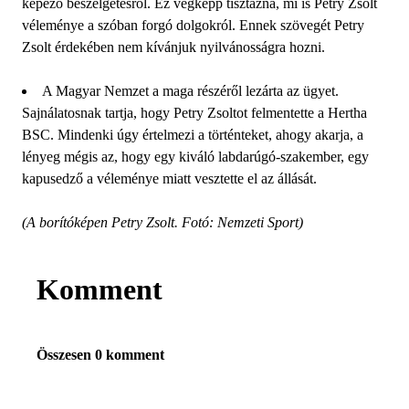
képező beszélgetésről. Ez végképp tisztázná, mi is Petry Zsolt
véleménye a szóban forgó dolgokról. Ennek szövegét Petry
Zsolt érdekében nem kívánjuk nyilvánosságra hozni.
A Magyar Nemzet a maga részéről lezárta az ügyet.
Sajnálatosnak tartja, hogy Petry Zsoltot felmentette a Hertha
BSC. Mindenki úgy értelmezi a történteket, ahogy akarja, a
lényeg mégis az, hogy egy kiváló labdarúgó-szakember, egy
kapusedző a véleménye miatt vesztette el az állását.
(A borítóképen Petry Zsolt. Fotó: Nemzeti Sport)
Komment
Összesen 0 komment