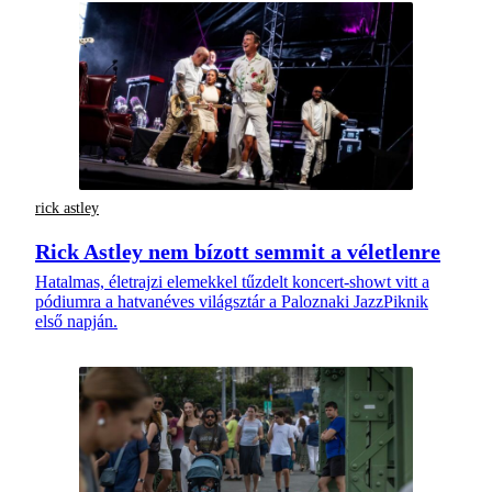
rick astley
Rick Astley nem bízott semmit a véletlenre
Hatalmas, életrajzi elemekkel tűzdelt koncert-showt vitt a
pódiumra a hatvanéves világsztár a Paloznaki JazzPiknik
első napján.