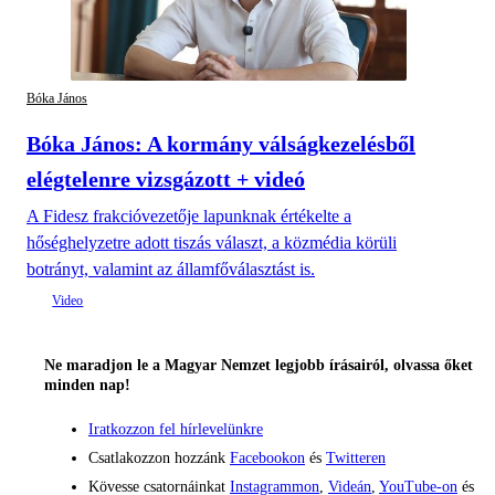
Bóka János
Bóka János: A kormány válságkezelésből
elégtelenre vizsgázott + videó
A Fidesz frakcióvezetője lapunknak értékelte a
hőséghelyzetre adott tiszás választ, a közmédia körüli
botrányt, valamint az államfőválasztást is.
Ne maradjon le a Magyar Nemzet legjobb írásairól, olvassa őket
minden nap!
Iratkozzon fel hírlevelünkre
Csatlakozzon hozzánk
Facebookon
és
Twitteren
Kövesse csatornáinkat
Instagrammon
,
Videán
,
YouTube-on
és