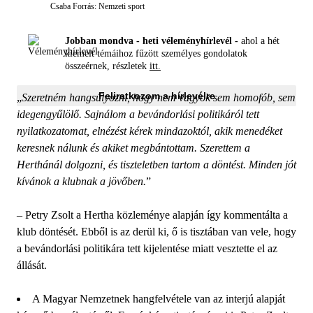
Csaba
Forrás: Nemzeti sport
Jobban mondva - heti véleményhírlevél -
ahol a hét
kiemelt témáihoz fűzött személyes gondolatok
összeérnek, részletek
itt.
Feliratkozom a hírlevélre
„
Szeretném hangsúlyozni, hogy nem vagyok sem homofób, sem
idegengyűlölő. Sajnálom a bevándorlási politikáról tett
nyilatkozatomat, elnézést kérek mindazoktól, akik menedéket
keresnek nálunk és akiket megbántottam. Szerettem a
Herthánál dolgozni, és tiszteletben tartom a döntést. Minden jót
kívánok a klubnak a jövőben.
”
– Petry Zsolt a Hertha közleménye alapján így kommentálta a
klub döntését. Ebből is az derül ki, ő is tisztában van vele, hogy
a bevándorlási politikára tett kijelentése miatt vesztette el az
állását.
A Magyar Nemzetnek hangfelvétele van az interjú alapját