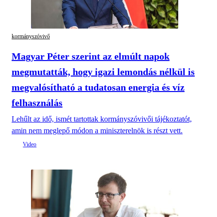
kormányszóvivő
Magyar Péter szerint az elmúlt napok
megmutatták, hogy igazi lemondás nélkül is
megvalósítható a tudatosan energia és víz
felhasználás
Lehűlt az idő, ismét tartottak kormányszóvivői tájékoztatót,
amin nem meglepő módon a miniszterelnök is részt vett.