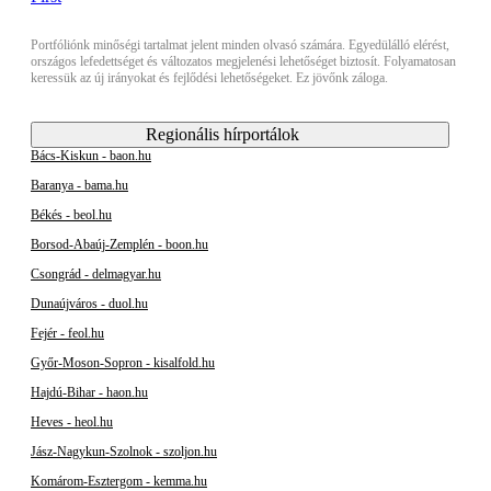
Portfóliónk minőségi tartalmat jelent minden olvasó számára. Egyedülálló elérést,
országos lefedettséget és változatos megjelenési lehetőséget biztosít. Folyamatosan
keressük az új irányokat és fejlődési lehetőségeket. Ez jövőnk záloga.
Regionális hírportálok
Bács-Kiskun - baon.hu
Baranya - bama.hu
Békés - beol.hu
Borsod-Abaúj-Zemplén - boon.hu
Csongrád - delmagyar.hu
Dunaújváros - duol.hu
Fejér - feol.hu
Győr-Moson-Sopron - kisalfold.hu
Hajdú-Bihar - haon.hu
Heves - heol.hu
Jász-Nagykun-Szolnok - szoljon.hu
Komárom-Esztergom - kemma.hu