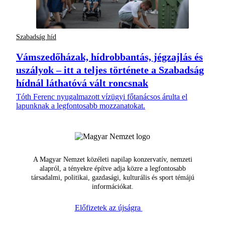
Szabadság híd
Vámszedőházak, hídrobbantás, jégzajlás és
uszályok – itt a teljes története a Szabadság
hídnál láthatóvá vált roncsnak
Tóth Ferenc nyugalmazott vízügyi főtanácsos árulta el
lapunknak a legfontosabb mozzanatokat.
A Magyar Nemzet közéleti napilap konzervatív, nemzeti
alapról, a tényekre építve adja közre a legfontosabb
társadalmi, politikai, gazdasági, kulturális és sport témájú
információkat.
Előfizetek az újságra