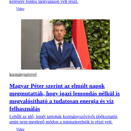
kérésére fontos tárgyaláson vett részt.
kormányszóvivő
Magyar Péter szerint az elmúlt napok
megmutatták, hogy igazi lemondás nélkül is
megvalósítható a tudatosan energia és víz
felhasználás
Lehűlt az idő, ismét tartottak kormányszóvivői tájékoztatót,
amin nem meglepő módon a miniszterelnök is részt vett.