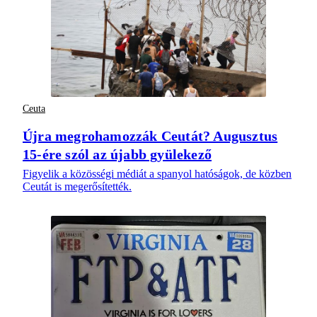
Ceuta
Újra megrohamozzák Ceutát? Augusztus
15-ére szól az újabb gyülekező
Figyelik a közösségi médiát a spanyol hatóságok, de közben
Ceutát is megerősítették.