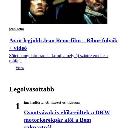
jean reno
Az öt legjobb Jean Reno-film – Bíbor folyók
+ videó
Sötét hangulatú francia krimi, amely új szintre emelte a
műfajt.
Legolvasottabb
hm hadtörténeti intézet és múzeum
1
Csontvázak is előkerültek a DKW
motorkerékpár alól a Bem
rakpartnál