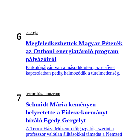
energia
6
Megfeledkezhettek Magyar Péterék
az Otthoni energiatároló program
pályázóiról
Parkolópályán van a második ütem, az elsővel
kapcsolatban pedig halmozódik a türelmetlenség.
terror háza múzeum
7
Schmidt Mária keményen
helyretette a Fidesz-kormányt
bíráló Egedy Gergelyt
A Terror Háza Múzeum főigazgatója szerint a
professzor valótlan állításokkal támadta a Nemzeti