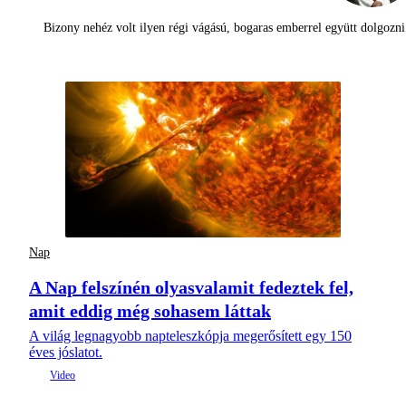
Bizony nehéz volt ilyen régi vágású, bogaras emberrel együtt dolgoz
Nap
A Nap felszínén olyasvalamit fedeztek fel,
amit eddig még sohasem láttak
A világ legnagyobb napteleszkópja megerősített egy 150
éves jóslatot.