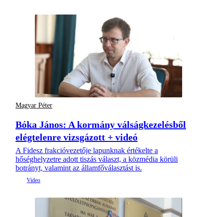
Magyar Péter
Bóka János: A kormány válságkezelésből
elégtelenre vizsgázott + videó
A Fidesz frakcióvezetője lapunknak értékelte a
hőséghelyzetre adott tiszás választ, a közmédia körüli
botrányt, valamint az államfőválasztást is.