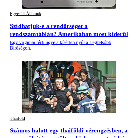
Egyesült Államok
Szidhatjuk-e a rendőrséget a
rendszámtáblán? Amerikában most kiderül
Egy virginiai férfi ügye a kísérleti nyúl a Legfelsőbb
Bíróságon.
Thaiföld
Számos halott egy thaiföldi vérengzésben, a