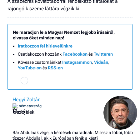
A százezres követőtáborral rendelkező fiatalokat a
rajongóik szeme láttára végzik ki.
Ne maradjon le a Magyar Nemzet legjobb írásairól,
olvassa őket minden nap!
Iratkozzon fel hírlevelünkre
Csatlakozzon hozzánk
Facebookon
és
Twitteren
Kövesse csatornáinkat
Instagrammon
,
Videán
,
YouTube-on
és
RSS-en
Hegyi Zoltán
németország
Életút
Bár Abdulnak vége, a kérdések maradnak. Mi lesz a többi, több
tízezer Abdullal, akik Európában fenik a kést?