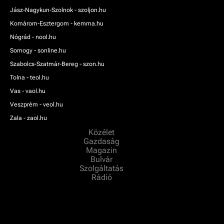
Jász-Nagykun-Szolnok - szoljon.hu
Komárom-Esztergom - kemma.hu
Nógrád - nool.hu
Somogy - sonline.hu
Szabolcs-Szatmár-Bereg - szon.hu
Tolna - teol.hu
Vas - vaol.hu
Veszprém - veol.hu
Zala - zaol.hu
Közélet
Gazdaság
Magazin
Bulvár
Szolgáltatás
Rádió