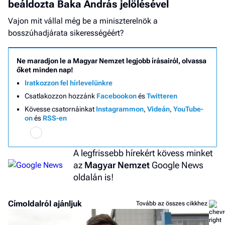
beáldozta Baka András jelölésével
Vajon mit vállal még be a miniszterelnök a
bosszúhadjárata sikerességéért?
Ne maradjon le a Magyar Nemzet legjobb írásairól, olvassa
őket minden nap!
Iratkozzon fel hírlevelünkre
Csatlakozzon hozzánk
Facebookon
és
Twitteren
Kövesse csatornáinkat
Instagrammon
,
Videán
,
YouTube-
on
és
RSS-en
A legfrissebb hírekért kövess minket
az
Magyar Nemzet
Google News
oldalán is!
Címoldalról ajánljuk
Tovább az összes cikkhez