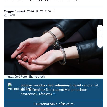
Magyar Nemzet
2024. 12. 20. 7:56
0
0
0
illusztráció
Fotó: Shutterstock
Jobban mondva - heti véleményhírlevél -
ahol a hét
Job
kiemelt témáihoz fűzött személyes gondolatok
összeérnek, részletek
itt.
- he
vél
Feliratkozom a hírlevélre