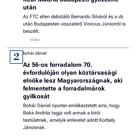
után
Az FTC ellen debütáló Bernardo Silváról és a vb
után Budapesten visszatérő Vinícius Júniorról is
beszélt.
bohár dániel
2
Az 56-os forradalom 70.
évfordulóján olyan köztársasági
elnöke lesz Magyarországnak, aki
felmentette a forradalmárok
gyilkosát
Bohár Dániel riporter emlékeztetett arra, hogy
Baka András tagja volt annak a bírói
testületnek, amelyik enlevelet adott Korbely
Jánosnak.