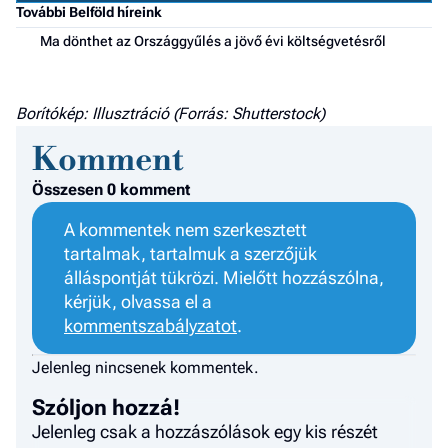
F
További Belföld híreink
a 
Ma dönthet az Országgyűlés a jövő évi költségvetésről
Borítókép: Illusztráció (Forrás: Shutterstock)
Komment
Összesen 0 komment
A kommentek nem szerkesztett
tartalmak, tartalmuk a szerzőjük
álláspontját tükrözi. Mielőtt hozzászólna,
kérjük, olvassa el a
kommentszabályzatot
.
Jelenleg nincsenek kommentek.
Szóljon hozzá!
Jelenleg csak a hozzászólások egy kis részét