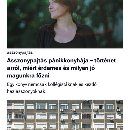
asszonypajtás
Asszonypajtás pánikkonyhája – történet
arról, miért érdemes és milyen jó
magunkra főzni
Egy könyv nemcsak kollégistáknak és kezdő
háziasszonyoknak.