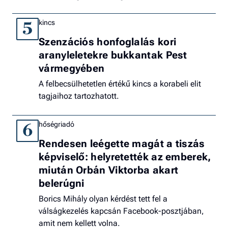
kincs
5
Szenzációs honfoglalás kori
aranyleletekre bukkantak Pest
vármegyében
A felbecsülhetetlen értékű kincs a korabeli elit
tagjaihoz tartozhatott.
hőségriadó
6
Rendesen leégette magát a tiszás
képviselő: helyretették az emberek,
miután Orbán Viktorba akart
belerúgni
Borics Mihály olyan kérdést tett fel a
válságkezelés kapcsán Facebook-posztjában,
amit nem kellett volna.