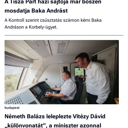
A Tisza Párt házi sajtója már bőszen
mosdatja Baka Andrást
A Kontroll szerint csúsztatás számon kérni Baka
Andráson a Korbely-ügyet.
budapest
Németh Balázs leleplezte Vitézy Dávid
„különvonatát”, a miniszter azonnal