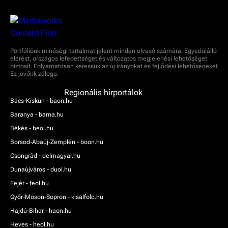
Portfóliónk minőségi tartalmat jelent minden olvasó számára. Egyedülálló
elérést, országos lefedettséget és változatos megjelenési lehetőséget
biztosít. Folyamatosan keressük az új irányokat és fejlődési lehetőségeket.
Ez jövőnk záloga.
Regionális hírportálok
Bács-Kiskun - baon.hu
Baranya - bama.hu
Békés - beol.hu
Borsod-Abaúj-Zemplén - boon.hu
Csongrád - delmagyar.hu
Dunaújváros - duol.hu
Fejér - feol.hu
Győr-Moson-Sopron - kisalfold.hu
Hajdú-Bihar - haon.hu
Heves - heol.hu