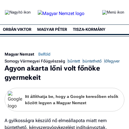
ORBÁN VIKTOR
MAGYAR PÉTER
TISZA-KORMÁNY
Magyar Nemzet
Belföld
Somogy Vármegyei Főügyészség
bűntett
büntethető
lőfegyver
Agyon akarta lőni volt főnöke
gyermekeit
Itt állíthatja be, hogy a Google keresőben elsők
között legyen a Magyar Nemzet
A gyilkosságra készülő nő elmeállapota miatt nem
büntethető, kényszergyógykezelést indítványoztak.