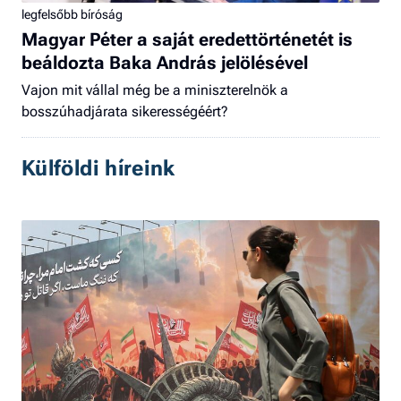
legfelsőbb bíróság
Magyar Péter a saját eredettörténetét is
beáldozta Baka András jelölésével
Vajon mit vállal még be a miniszterelnök a
bosszúhadjárata sikerességéért?
Külföldi híreink