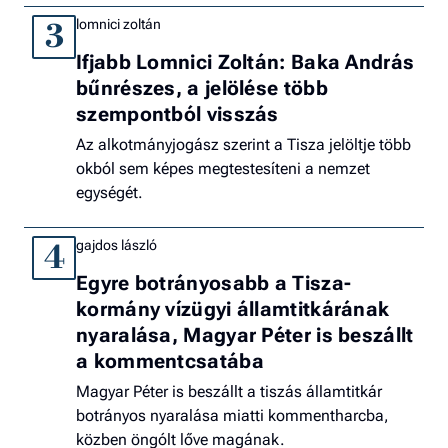
lomnici zoltán
3
Ifjabb Lomnici Zoltán: Baka András
bűnrészes, a jelölése több
szempontból visszás
Az alkotmányjogász szerint a Tisza jelöltje több
okból sem képes megtestesíteni a nemzet
egységét.
gajdos lászló
4
Egyre botrányosabb a Tisza-
kormány vízügyi államtitkárának
nyaralása, Magyar Péter is beszállt
a kommentcsatába
Magyar Péter is beszállt a tiszás államtitkár
botrányos nyaralása miatti kommentharcba,
közben öngólt lőve magának.