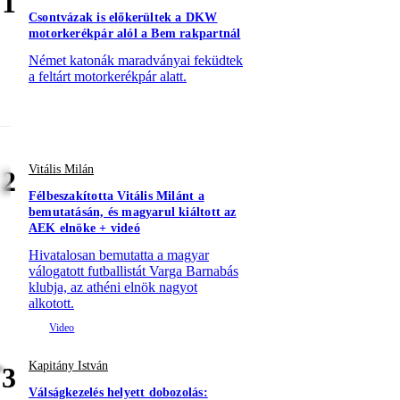
1
Csontvázak is előkerültek a DKW
motorkerékpár alól a Bem rakpartnál
Német katonák maradványai feküdtek
a feltárt motorkerékpár alatt.
Vitális Milán
2
Félbeszakította Vitális Milánt a
bemutatásán, és magyarul kiáltott az
AEK elnöke + videó
Hivatalosan bemutatta a magyar
válogatott futballistát Varga Barnabás
klubja, az athéni elnök nagyot
alkotott.
Kapitány István
3
Válságkezelés helyett dobozolás: