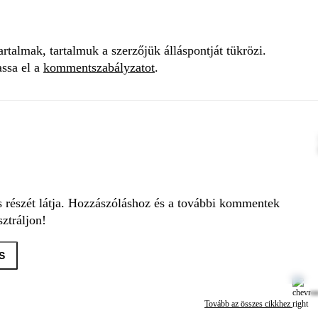
talmak, tartalmuk a szerzőjük álláspontját tükrözi.
assa el a
kommentszabályzatot
.
s részét látja. Hozzászóláshoz és a további kommentek
ztráljon!
S
Tovább az összes cikkhez