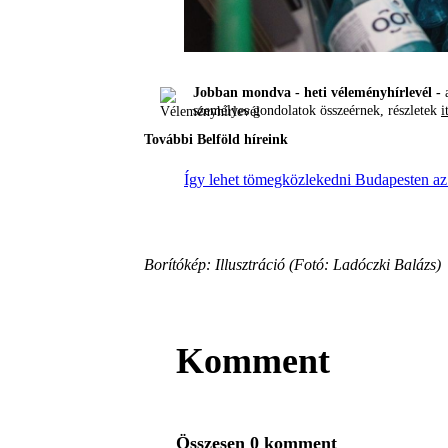
Jobban mondva - heti véleményhírlevél -
a
személyes gondolatok összeérnek, részletek
i
További Belföld híreink
Így lehet tömegközlekedni Budapesten az
Borítókép: Illusztráció (Fotó: Ladóczki Balázs)
Komment
Összesen 0 komment