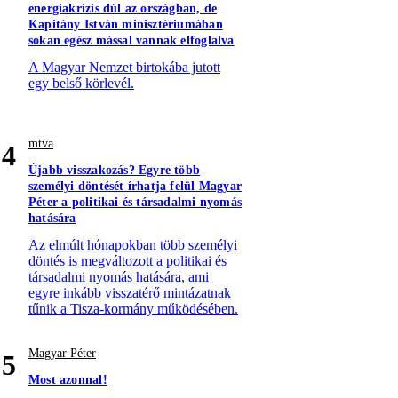
energiakrízis dúl az országban, de
Kapitány István minisztériumában
sokan egész mással vannak elfoglalva
A Magyar Nemzet birtokába jutott
egy belső körlevél.
mtva
4
Újabb visszakozás? Egyre több
személyi döntését írhatja felül Magyar
Péter a politikai és társadalmi nyomás
hatására
Az elmúlt hónapokban több személyi
döntés is megváltozott a politikai és
társadalmi nyomás hatására, ami
egyre inkább visszatérő mintázatnak
tűnik a Tisza-kormány működésében.
Magyar Péter
5
Most azonnal!