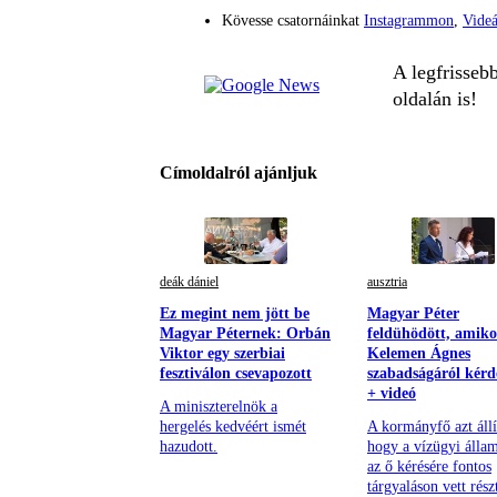
Kövesse csatornáinkat
Instagrammon
,
Vide
A legfrisseb
oldalán is!
Címoldalról ajánljuk
deák dániel
ausztria
Ez megint nem jött be
Magyar Péter
Magyar Péternek: Orbán
feldühödött, amiko
Viktor egy szerbiai
Kelemen Ágnes
fesztiválon csevapozott
szabadságáról kérd
+ videó
A miniszterelnök a
hergelés kedvéért ismét
A kormányfő azt állí
hazudott.
hogy a vízügyi állam
az ő kérésére fontos
tárgyaláson vett rész