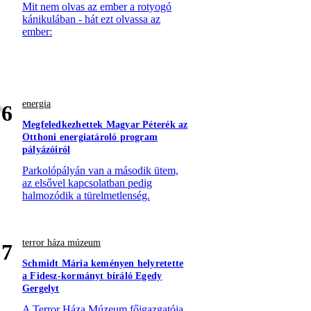
Mit nem olvas az ember a rotyogó
kánikulában - hát ezt olvassa az
ember:
energia
6
Megfeledkezhettek Magyar Péterék az
Otthoni energiatároló program
pályázóiról
Parkolópályán van a második ütem,
az elsővel kapcsolatban pedig
halmozódik a türelmetlenség.
terror háza múzeum
7
Schmidt Mária keményen helyretette
a Fidesz-kormányt bíráló Egedy
Gergelyt
A Terror Háza Múzeum főigazgatója