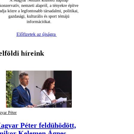
A Magyar Nemzet közéleti napilap
konzervatív, nemzeti alapról, a tényekre építve
adja közre a legfontosabb társadalmi, politikai,
gazdasági, kulturális és sport témájú
információkat.
Előfizetek az újságra
elföldi híreink
yar Péter
agyar Péter feldühödött,
mikor Kelemen Ágnes