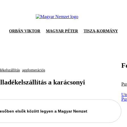
ORBÁN VIKTOR
MAGYAR PÉTER
TISZA-KORMÁNY
F
dékelszállítás
agglomerációs
adékelszállítás a karácsonyi
Pu
Ut
Pu
keresőben elsők között legyen a Magyar Nemzet