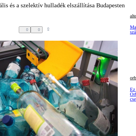
is és a szelektív hulladék elszállítása Budapesten
alt
Mag
0
0
0
szá
orb
Ez
Orb
cs