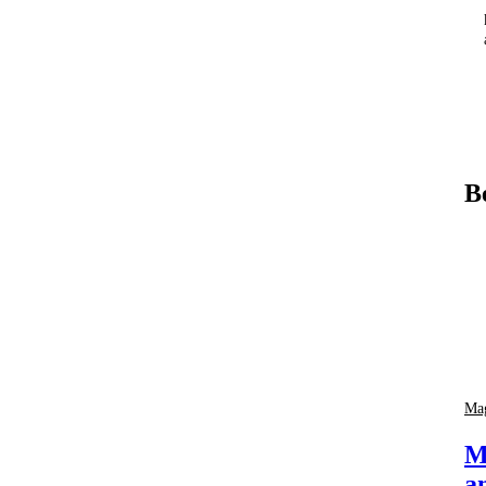
B
Mag
M
a