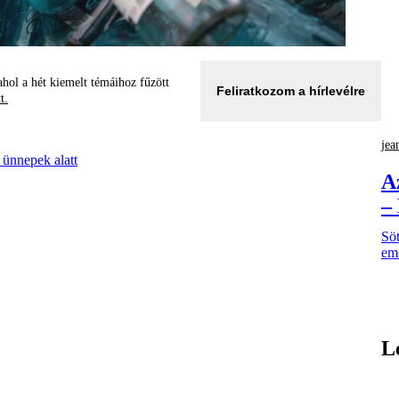
hol a hét kiemelt témáihoz fűzött
Feliratkozom a hírlevélre
tt.
jea
 ünnepek alatt
A
–
Söt
eme
L