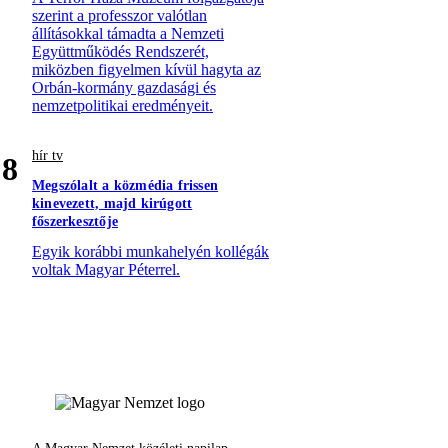
szerint a professzor valótlan
állításokkal támadta a Nemzeti
Együttműködés Rendszerét,
miközben figyelmen kívül hagyta az
Orbán-kormány gazdasági és
nemzetpolitikai eredményeit.
hír tv
8
Megszólalt a közmédia frissen
kinevezett, majd kirúgott
főszerkesztője
Egyik korábbi munkahelyén kollégák
voltak Magyar Péterrel.