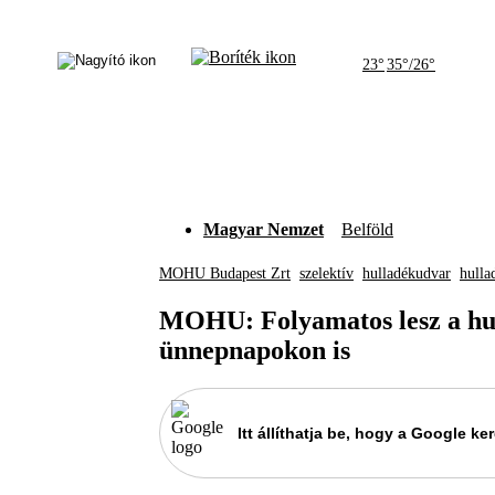
23°
35°/26°
Magyar Nemzet
Belföld
MOHU Budapest Zrt
szelektív
hulladékudvar
hulla
MOHU: Folyamatos lesz a hull
ünnepnapokon is
Itt állíthatja be, hogy a Google 