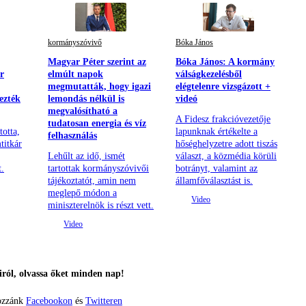
kormányszóvivő
Bóka János
Magyar Péter szerint az
Bóka János: A kormány
r
elmúlt napok
válságkezelésből
megmutatták, hogy igazi
elégtelenre vizsgázott +
ezték
lemondás nélkül is
videó
megvalósítható a
A Fidesz frakcióvezetője
tudatosan energia és víz
totta,
lapunknak értékelte a
felhasználás
titkár
hőséghelyzetre adott tiszás
Lehűlt az idő, ismét
választ, a közmédia körüli
t.
tartottak kormányszóvivői
botrányt, valamint az
tájékoztatót, amin nem
államfőválasztást is.
meglepő módon a
miniszterelnök is részt vett.
ról, olvassa őket minden nap!
ozzánk
Facebookon
és
Twitteren