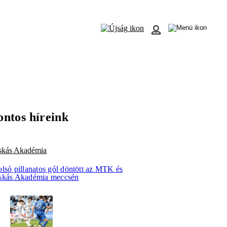
ontos híreink
skás Akadémia
olsó pillanatos gól döntött az MTK és
skás Akadémia meccsén