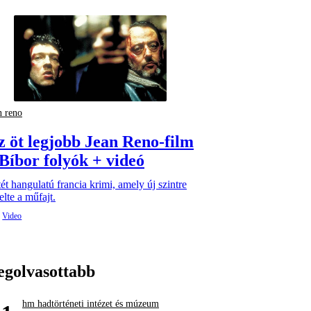
n reno
z öt legjobb Jean Reno-film
 Bíbor folyók + videó
ét hangulatú francia krimi, amely új szintre
lte a műfajt.
egolvasottabb
hm hadtörténeti intézet és múzeum