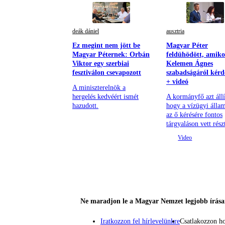
deák dániel
ausztria
Ez megint nem jött be
Magyar Péter
Magyar Péternek: Orbán
feldühödött, amiko
Viktor egy szerbiai
Kelemen Ágnes
fesztiválon csevapozott
szabadságáról kérd
+ videó
A miniszterelnök a
hergelés kedvéért ismét
A kormányfő azt állí
hazudott.
hogy a vízügyi állam
az ő kérésére fontos
tárgyaláson vett rész
Ne maradjon le a Magyar Nemzet legjobb írásai
Iratkozzon fel hírlevelünkre
Csatlakozzon h