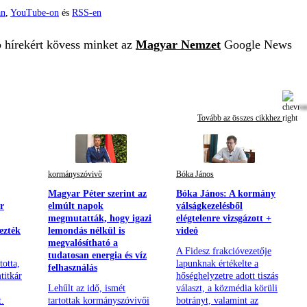
án
,
YouTube-on
és
RSS-en
b hírekért kövess minket az
Magyar Nemzet
Google News
Tovább az összes cikkhez
kormányszóvivő
Bóka János
Magyar Péter szerint az
Bóka János: A kormány
r
elmúlt napok
válságkezelésből
megmutatták, hogy igazi
elégtelenre vizsgázott +
ezték
lemondás nélkül is
videó
megvalósítható a
A Fidesz frakcióvezetője
tudatosan energia és víz
totta,
lapunknak értékelte a
felhasználás
titkár
hőséghelyzetre adott tiszás
Lehűlt az idő, ismét
választ, a közmédia körüli
t.
tartottak kormányszóvivői
botrányt, valamint az