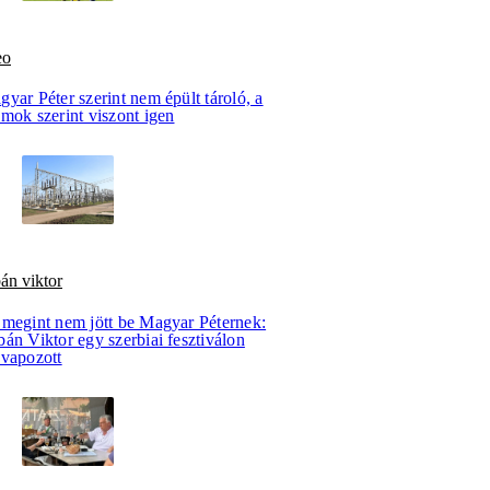
eo
yar Péter szerint nem épült tároló, a
mok szerint viszont igen
án viktor
 megint nem jött be Magyar Péternek:
án Viktor egy szerbiai fesztiválon
evapozott